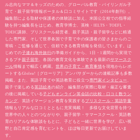
ル志向なママ＆キッズのための、グローバル教育・バイリンガル子
育て・親子留学情報ポータル＆口コミサイトです（2014年創刊）。
編集部による取材や保護者の体験談に加え、米国公立校での指導経
験を持つ編集長をはじめ、教育学博士、英検・IELTS・TOEFL・
TOEIC講師、プリスクール経営者、親子英語・親子留学などに精通
した専門家、そして世界各国で子育て中の保護者の皆さまからのご
寄稿・ご監修を通じて、信頼できる教育情報を発信しています。は
じめての
子連れ海外旅行
の準備ガイドから、1日・1週間から実現で
きるプチ
親子留学
、各国の教育文化を体験できる最新の
サマースク
ール
情報まで幅広く網羅。
世界の子育て・教育事情
を現地からレポ
ートするGlolea!［グローリア］アンバサダーからの連載記事も多数
掲載。また、英語子育てや英語教育に役立つ
専門家インタビュー
、
親子で楽しめる
英語絵本
の紹介、編集部が実際に取材・厳正な審査
の後に掲載している
子どもオンライン英会話の比較・口コミ数ラン
キング
、英語イマージョン教育を実践する
プリスクール・英語学童
情報もリアルな口コミとともに充実掲載！ 多様な文化背景を持つ
世界中の人々とのつながりや、親子留学・サマースクール・英語教
育のリアルな体験談をもとに、子どもと一緒に世界を学び、広い視
野と自己肯定感を育むヒントを、ほぼ毎日更新でお届けしていま
す。