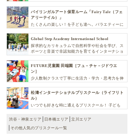
ばしお子様の可能性を広げます！
バイリンガルアート保育ルーム「Fairy Tale（フェ
アリーテイル）」
たくさんの楽しい！を子ども達へ。バラエティーに
富んだプログラムとバイリンガル保育で子供達の
『生きる力』を育てます。
Global Step Academy International School
探求的なカリキュラムで自然科学や社会を学び、ス
ポーツと音楽で非認知能力を育てるインターナショ
ナル・プリスクールです。
FUTURE児童園 田端園［フュ－チャ－ジドウエ
ン］
少人数制クラスで丁寧に生活力・学力・思考力を伸
ばしお子様の可能性を広げます！
松濤インターナショナルプリスクール（ライフリト
ル）
いつでも好きな時に通えるプリスクール！ 子ども
達一人ひとりの個性を尊重し、想像力豊かな感性、
自ら進んで学ぶこと、考える力を育みます
渋谷・神泉エリア
日本橋エリア
立川エリア
その他人気のプリスクール一覧