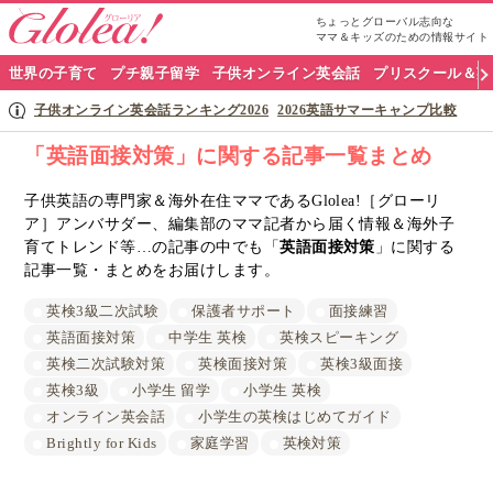
ちょっとグローバル志向な
ママ＆キッズのための情報サイト
グ
世界の子育て
プチ親子留学
子供オンライン英会話
プリスクール＆英
ロ
子供オンライン英会話ランキング2026
2026英語サマーキャンプ比較
ー
「英語面接対策」に関する記事一覧まとめ
リ
子供英語の専門家＆海外在住ママであるGlolea!［グローリ
ア］アンバサダー、編集部のママ記者から届く情報＆海外子
ア
育てトレンド等…の記事の中でも「
英語面接対策
」に関する
ナ
記事一覧・まとめをお届けします。
ビ
英検3級二次試験
保護者サポート
面接練習
英語面接対策
中学生 英検
英検スピーキング
英検二次試験対策
英検面接対策
英検3級面接
英検3級
小学生 留学
小学生 英検
オンライン英会話
小学生の英検はじめてガイド
Brightly for Kids
家庭学習
英検対策