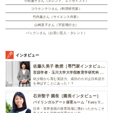
小島慶子さん（タレント、エッセイスト）
コウケンテツさん（料理研究家）
竹内薫さん（サイエンス作家）
山崎直子さん（宇宙飛行士）
パックンさん（お笑い芸人・タレント）
インタビュー
佐藤久美子 教授［専門家インタビュー］
言語学者・玉川大学大学院教育学研究科 教授・NHK「えいごであそぼ」総合指導
幼少期から育む英語力、成功のカギは日本語力
を伸ばすことにあった！？
石井聖子 園長［園長インタビュー］
バイリンガルアート保育ルーム「Fairy Tale（フェアリーテイル）」
日本・世界各国の保育現場に携わったからこそ