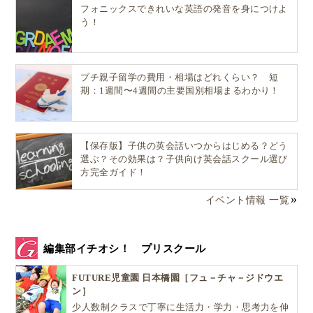
フォニックスできれいな英語の発音を身につけよ
う！
プチ親子留学の費用・相場はどれくらい？ 短
期：1週間〜4週間の主要国別相場まるわかり！
【保存版】子供の英会話いつからはじめる？どう
選ぶ？その効果は？子供向け英会話スクール選び
方完全ガイド！
イベント情報 一覧
編集部イチオシ！ プリスクール
FUTURE児童園 日本橋園［フュ－チャ－ジドウエ
ン］
少人数制クラスで丁寧に生活力・学力・思考力を伸