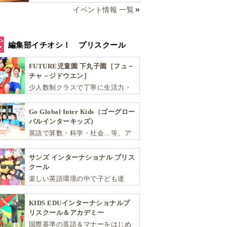
イベント情報 一覧
編集部イチオシ！ プリスクール
FUTURE児童園 下丸子園［フュ－
チャ－ジドウエン］
少人数制クラスで丁寧に生活力・
学力・思考力を伸ばしお子様の可
能性を広げます！
Go Global Inter Kids（ゴーグロー
バルインターキッズ）
英語で算数・科学・社会…等、ア
カデミックな能力や探究心を飛躍
的に伸ばし世界で活躍する子ども
サンズ インターナショナル プリス
達を育む少人数制のプリスクール
クール
です。
楽しい英語環境の中で子ども達
が“真の国際人”となるための基礎
を育む少人数制のアットホームな
KIDS EDUインターナショナルプ
スクールです
リスクール＆アカデミー
国際基準の英語＆マナーをはじめ