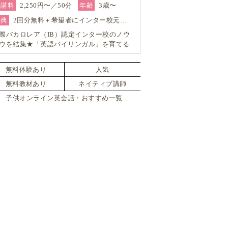
受講料
2,250円〜／50分
年齢
3歳〜
特典
2回分無料＋希望者にインター校元…
際バカロレア（IB）認定インター校のノウ
ウを結集★「英語バイリンガル」を育てる
ンライン・スクール「GO School（ゴースク
ル）」
無料体験あり
人気
無料教材あり
ネイティブ講師
子供オンライン英会話・おすすめ一覧