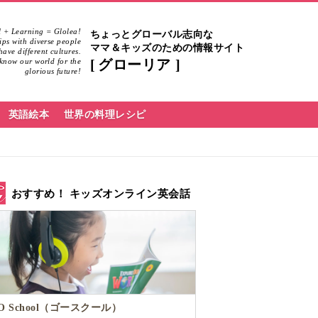
 + Learning = Glolea!
ちょっとグローバル志向な
hips with diverse people
ママ＆キッズのための情報サイト
ave different cultures.
know our world for the
グローリア
glorious future!
英語絵本
世界の料理レシピ
おすすめ！ キッズオンライン英会話
O School（ゴースクール）