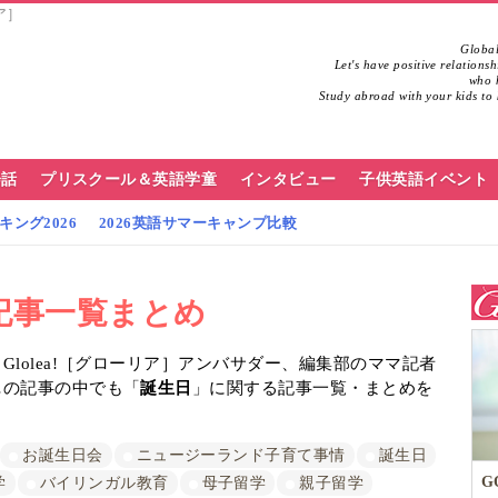
ア］
Global
Let's have positive relations
who h
Study abroad with your kids to 
会話
プリスクール＆英語学童
インタビュー
子供英語イベント
ング2026
2026英語サマーキャンプ比較
記事一覧まとめ
lolea!［グローリア］アンバサダー、編集部のママ記者
…の記事の中でも「
誕生日
」に関する記事一覧・まとめを
お誕生日会
ニュージーランド子育て事情
誕生日
G
学
バイリンガル教育
母子留学
親子留学