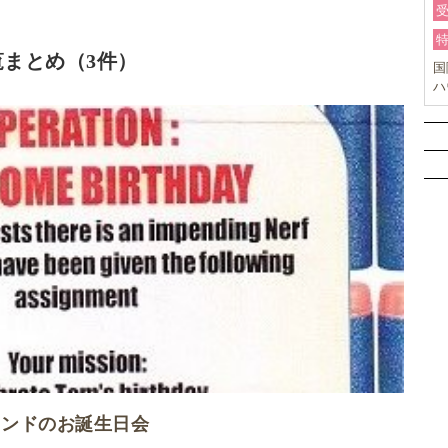
まとめ（3件）
国
ハ
オ
ー
ランドのお誕生日会