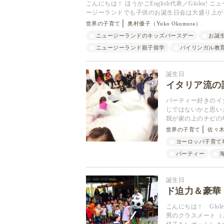
こんにちは！ ほうかごEnglish代表／Glole
ージーランドでも子供のお誕生日会は大盛り上が
世界の子育て
奥村優子（Yuko Okumura）
ニュージーランドのキッズバースデー
お誕
ニュージーランド親子留学
バイリンガル教
誕生日
イタリア流の
パーティー好きのイ
じではないかと思い
我が家の上のチビの
世界の子育て
佐々木希
ヨーロッパ子育て
パーティー
誕生日
ド迫力＆豪華
こんにちは！ Glo
男のクラスメート（