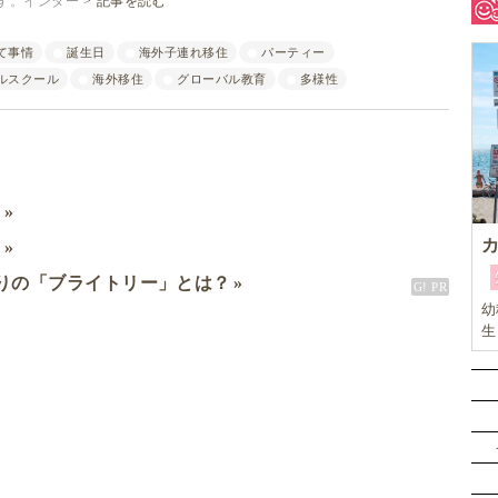
す。インター
記事を読む
て事情
誕生日
海外子連れ移住
パーティー
ルスクール
海外移住
グローバル教育
多様性
ミ
ド
りの「ブライトリー」とは？
幼
生