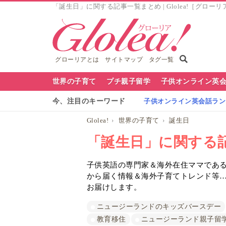
「誕生日」に関する記事一覧まとめ | Glolea!［グローリ
グローリアとは
サイトマップ
タグ一覧
グ
世界の子育て
プチ親子留学
子供オンライン英
ロ
今、注目のキーワード
子供オンライン英会話ランキ
ー
Glolea!
世界の子育て
誕生日
リ
「誕生日」に関する
ア
子供英語の専門家＆海外在住ママであるG
ナ
から届く情報＆海外子育てトレンド等
ビ
お届けします。
ニュージーランドのキッズバースデー
教育移住
ニュージーランド親子留