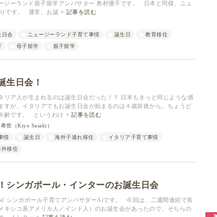
a! ニュージーランド親子留学アンバサター 奥村優子です。 日本と同様、ニュ
りです。 通常、お誕
記事を読む
生日会
ニュージーランド子育て事情
誕生日
教育移住
育
母子留学
親子留学
誕生日会！
タリア人が生まれるのは誕生日会だった！？ 日本もきっと同じような感
ますが、イタリアでもお誕生日会が始まるのは４歳前後から。ちょうど
年齢です。 というわけ
記事を読む
世（Kiyo Sasaki）
事情
誕生日
海外子連れ移住
イタリア子育て事情
海外移住
！シンガポール・インターのお誕生日会
lea! シンガポール子育てアンバサダーAiです。 今回は、二週間連続で長
メキシコ系アメリカ人／インド人）のお誕生会があったので、そちらの