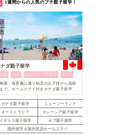
1週間からの人気のプチ親子留学！
カナダ親子留学
短期
中期
デイケア・学校等
0才〜
稚園・保育園に通う幼児のお子様から高校
まで。ホームステイ付きカナダ親子留学
カナダ親子留学
ニュージーランド
オーストラリア
マレーシア親子留学
イギリス親子留学
セブ親子留学
国内留学＆国内英語ホームステイ