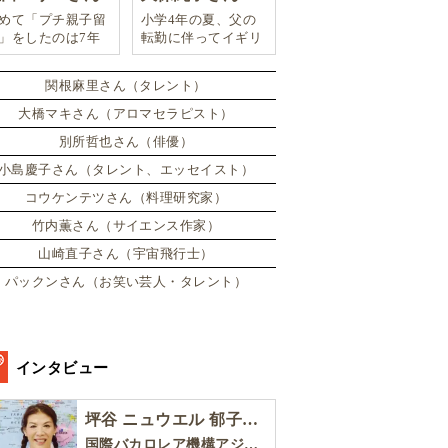
めて「プチ親子留
小学4年の夏、父の
」をしたのは7年
転勤に伴ってイギリ
。娘は2週間ロン
スに引っ越した。
ンのサマースクー
関根麻里さん（タレント）
に通い、英語劇に
戦したり、
大橋マキさん（アロマセラピスト）
別所哲也さん（俳優）
小島慶子さん（タレント、エッセイスト）
コウケンテツさん（料理研究家）
竹内薫さん（サイエンス作家）
山崎直子さん（宇宙飛行士）
パックンさん（お笑い芸人・タレント）
インタビュー
坪谷 ニュウエル 郁子さん［後編］
国際バカロレア機構アジア太平洋地区委員