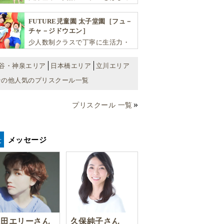
将来国際的に活躍できるリーダー
としての多様な資質を育む「KIDS
FUTURE児童園 太子堂園［フュ－
EDU（キッズ・エデュ）」は幼児
チャ－ジドウエン］
から小学生まで一貫して学べる充
少人数制クラスで丁寧に生活力・
実のカリキュラムが魅力です
学力・思考力を伸ばしお子様の可
能性を広げます！
谷・神泉エリア
日本橋エリア
立川エリア
その他人気のプリスクール一覧
プリスクール 一覧
メッセージ
豊田エリーさん
久保純子さん