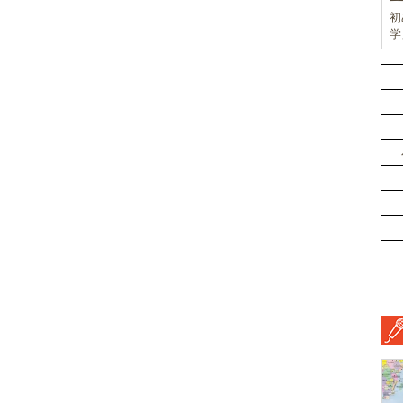
初
学
前
ド
ル
挑