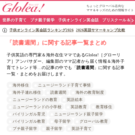
ちょっとグローバル志向な
ママ＆キッズのための情報サイト
グ
世界の子育て
プチ親子留学
子供オンライン英会話
プリスクール＆英
ロ
子供オンライン英会話ランキング2026
2026英語サマーキャンプ比較
ー
「読書週間」に関する記事一覧まとめ
リ
子供英語の専門家＆海外在住ママであるGlolea!［グローリ
ア］アンバサダー、編集部のママ記者から届く情報＆海外子
ア
育てトレンド等…の記事の中でも「
読書週間
」に関する記事
ナ
一覧・まとめをお届けします。
ビ
海外移住
ニュージーランド子育て事情
海外子連れ移住
読書週間
海外の教育制度
ニュージーランドの教育
英語絵本
ニュージーランドの小学校
英語教育
教育移住
バイリンガル育児
ニュージーランド親子留学
バイリンガル教育
母子留学
グローバル教育
プチ親子留学
親子留学
英語子育て