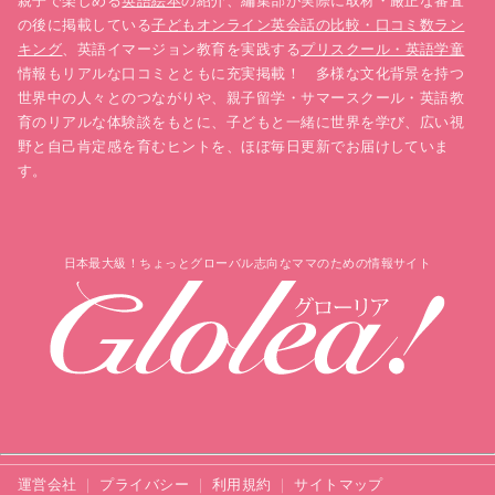
親子で楽しめる
英語絵本
の紹介、編集部が実際に取材・厳正な審査
の後に掲載している
子どもオンライン英会話の比較・口コミ数ラン
キング
、英語イマージョン教育を実践する
プリスクール・英語学童
情報もリアルな口コミとともに充実掲載！ 多様な文化背景を持つ
世界中の人々とのつながりや、親子留学・サマースクール・英語教
育のリアルな体験談をもとに、子どもと一緒に世界を学び、広い視
野と自己肯定感を育むヒントを、ほぼ毎日更新でお届けしていま
す。
日本最大級！ちょっとグローバル志向なママのための情報サイト
運営会社
プライバシー
利用規約
サイトマップ