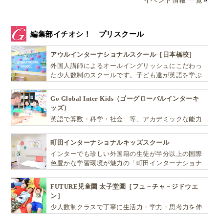
イベント情報 一覧
編集部イチオシ！ プリスクール
アウルインターナショナルスクール［日本橋校］
外国人講師によるオールイングリッシュにこだわっ
た少人数制のスクールです。子ども達が英語を学ぶ
だけではなく、英語で学ぶ環境を提供します！
Go Global Inter Kids（ゴーグローバルインターキ
ッズ）
英語で算数・科学・社会…等、アカデミックな能力
や探究心を飛躍的に伸ばし世界で活躍する子ども達
を育む少人数制のプリスクールです。
町田インターナショナルキッズスクール
インターでも珍しい外国籍の生徒が半分以上の国際
色豊かな学習環境が魅力の「町田インターナショナ
ルキッズスクール」。
FUTURE児童園 太子堂園［フュ－チャ－ジドウエ
ン］
少人数制クラスで丁寧に生活力・学力・思考力を伸
ばしお子様の可能性を広げます！