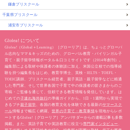
鎌倉プリスクール
千葉県プリスクール
浦安市プリスクール
Glolea! について
Glolea!（Global＋Learning）［グローリア］は、ちょっとグローバ
ル志向なママ＆キッズのための、グローバル教育・バイリンガル子
育て・親子留学情報ポータル＆口コミサイトです（2014年創刊）。
編集部による取材や保護者の体験談に加え、米国公立校での指導経
験を持つ編集長をはじめ、教育学博士、英検・IELTS・TOEFL・
TOEIC講師、プリスクール経営者、親子英語・親子留学などに精通
した専門家、そして世界各国で子育て中の保護者の皆さまからのご
寄稿・ご監修を通じて、信頼できる教育情報を発信しています。は
じめての
子連れ海外旅行
の準備ガイドから、1日・1週間から実現で
きるプチ
親子留学
、各国の教育文化を体験できる最新の
サマースク
ール
情報まで幅広く網羅。
世界の子育て・教育事情
を現地からレポ
ートするGlolea!［グローリア］アンバサダーからの連載記事も多数
掲載。また、英語子育てや英語教育に役立つ
専門家インタビュー
、