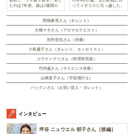
初めて「プチ親子留学」をし
小学4年の夏、父の転勤に伴
たのは7年前。娘は2週間ロ
ってイギリスに引っ越した。
ンドンのサマースクールに通
い、英語劇に挑戦したり、
関根麻里さん（タレント）
大橋マキさん（アロマセラピスト）
別所哲也さん（俳優）
小島慶子さん（タレント、エッセイスト）
コウケンテツさん（料理研究家）
竹内薫さん（サイエンス作家）
山崎直子さん（宇宙飛行士）
パックンさん（お笑い芸人・タレント）
インタビュー
坪谷 ニュウエル 郁子さん［後編］