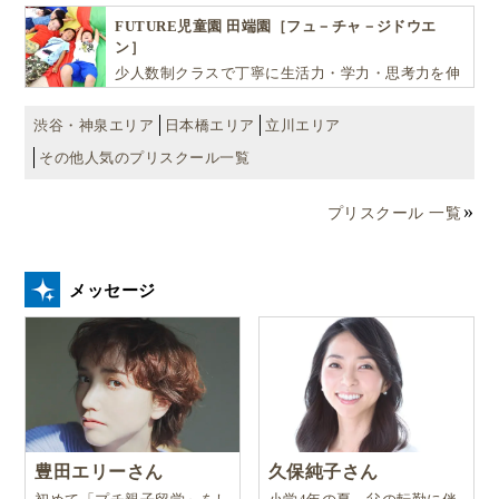
FUTURE児童園 田端園［フュ－チャ－ジドウエ
ン］
少人数制クラスで丁寧に生活力・学力・思考力を伸
ばしお子様の可能性を広げます！
渋谷・神泉エリア
日本橋エリア
立川エリア
その他人気のプリスクール一覧
プリスクール 一覧
メッセージ
豊田エリーさん
久保純子さん