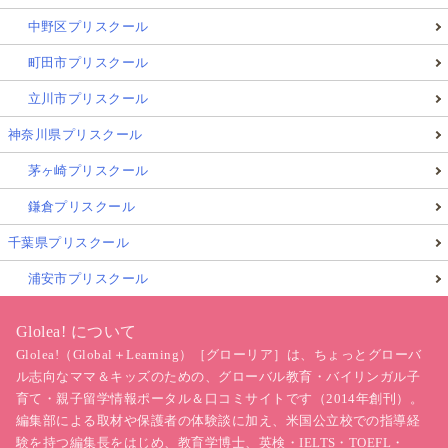
中野区プリスクール
町田市プリスクール
立川市プリスクール
神奈川県プリスクール
茅ヶ崎プリスクール
鎌倉プリスクール
千葉県プリスクール
浦安市プリスクール
Glolea! について
Glolea!（Global＋Learning）［グローリア］は、ちょっとグローバ
ル志向なママ＆キッズのための、グローバル教育・バイリンガル子
育て・親子留学情報ポータル＆口コミサイトです（2014年創刊）。
編集部による取材や保護者の体験談に加え、米国公立校での指導経
験を持つ編集長をはじめ、教育学博士、英検・IELTS・TOEFL・