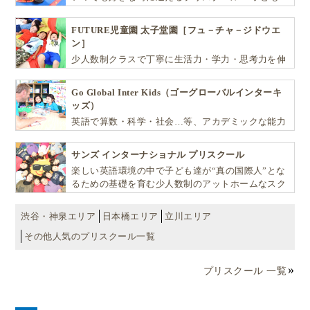
達一人ひとりの個性を尊重し、想像力豊かな感性、
自ら進んで学ぶこと、考える力を育みます
FUTURE児童園 太子堂園［フュ－チャ－ジドウエ
ン］
少人数制クラスで丁寧に生活力・学力・思考力を伸
ばしお子様の可能性を広げます！
Go Global Inter Kids（ゴーグローバルインターキ
ッズ）
英語で算数・科学・社会…等、アカデミックな能力
や探究心を飛躍的に伸ばし世界で活躍する子ども達
を育む少人数制のプリスクールです。
サンズ インターナショナル プリスクール
楽しい英語環境の中で子ども達が“真の国際人”とな
るための基礎を育む少人数制のアットホームなスク
ールです
渋谷・神泉エリア
日本橋エリア
立川エリア
その他人気のプリスクール一覧
プリスクール 一覧