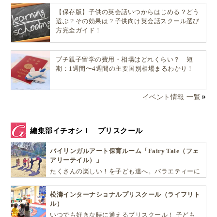
【保存版】子供の英会話いつからはじめる？どう
選ぶ？その効果は？子供向け英会話スクール選び
方完全ガイド！
プチ親子留学の費用・相場はどれくらい？ 短
期：1週間〜4週間の主要国別相場まるわかり！
イベント情報 一覧
編集部イチオシ！ プリスクール
バイリンガルアート保育ルーム「Fairy Tale（フェ
アリーテイル）」
たくさんの楽しい！を子ども達へ。バラエティーに
富んだプログラムとバイリンガル保育で子供達の
『生きる力』を育てます。
松濤インターナショナルプリスクール（ライフリト
ル）
いつでも好きな時に通えるプリスクール！ 子ども