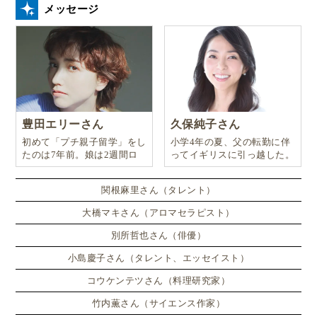
メッセージ
豊田エリーさん
久保純子さん
初めて「プチ親子留学」をし
小学4年の夏、父の転勤に伴
たのは7年前。娘は2週間ロ
ってイギリスに引っ越した。
ンドンのサマースクールに通
い、英語劇に挑戦したり、
関根麻里さん（タレント）
大橋マキさん（アロマセラピスト）
別所哲也さん（俳優）
小島慶子さん（タレント、エッセイスト）
コウケンテツさん（料理研究家）
竹内薫さん（サイエンス作家）