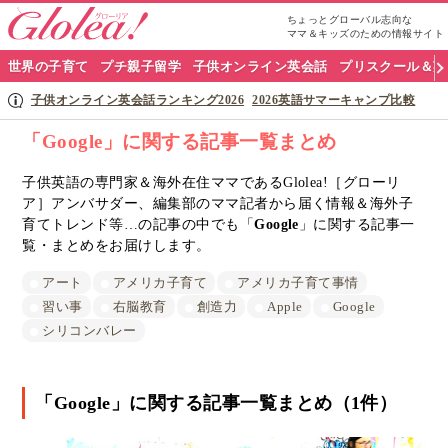
ちょっとグローバル志向な
ママ＆キッズのための情報サイト
グ
世界の子育て
プチ親子留学
子供オンライン英会話
プリスクール＆英
ロ
子供オンライン英会話ランキング2026
2026英語サマーキャンプ比較
ー
「Google」に関する記事一覧まとめ
リ
子供英語の専門家＆海外在住ママであるGlolea!［グローリ
ア］アンバサダー、編集部のママ記者から届く情報＆海外子
ア
育てトレンド等…の記事の中でも「
Google
」に関する記事一
ナ
覧・まとめをお届けします。
ビ
アート
アメリカ子育て
アメリカ子育て事情
習い事
右脳教育
創造力
Apple
Google
シリコンバレー
「Google」に関する記事一覧まとめ（1件）