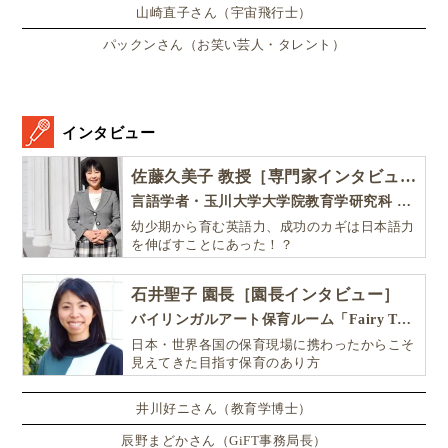
山崎直子さん（宇宙飛行士）
パックンさん（お笑い芸人・タレント）
インタビュー
佐藤久美子 教授［専門家インタビュー］
言語学者・玉川大学大学院教育学研究科 教授・NHK「えいごであそぼ」総合指導
幼少期から育む英語力、成功のカギは日本語力
を伸ばすことにあった！？
石井聖子 園長［園長インタビュー］
バイリンガルアート保育ルーム「Fairy Tale（フェアリーテイル）」
日本・世界各国の保育現場に携わったからこそ
見えてきた目指す保育のあり方
井川好ニさん（教育学博士）
辰野まどかさん（GiFT事務局長）