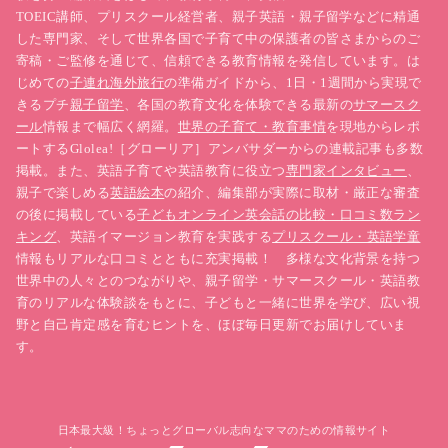
TOEIC講師、プリスクール経営者、親子英語・親子留学などに精通
した専門家、そして世界各国で子育て中の保護者の皆さまからのご
寄稿・ご監修を通じて、信頼できる教育情報を発信しています。は
じめての
子連れ海外旅行
の準備ガイドから、1日・1週間から実現で
きるプチ
親子留学
、各国の教育文化を体験できる最新の
サマースク
ール
情報まで幅広く網羅。
世界の子育て・教育事情
を現地からレポ
ートするGlolea!［グローリア］アンバサダーからの連載記事も多数
掲載。また、英語子育てや英語教育に役立つ
専門家インタビュー
、
親子で楽しめる
英語絵本
の紹介、編集部が実際に取材・厳正な審査
の後に掲載している
子どもオンライン英会話の比較・口コミ数ラン
キング
、英語イマージョン教育を実践する
プリスクール・英語学童
情報もリアルな口コミとともに充実掲載！ 多様な文化背景を持つ
世界中の人々とのつながりや、親子留学・サマースクール・英語教
育のリアルな体験談をもとに、子どもと一緒に世界を学び、広い視
野と自己肯定感を育むヒントを、ほぼ毎日更新でお届けしていま
す。
日本最大級！ちょっとグローバル志向なママのための情報サイト