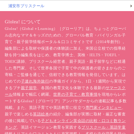
浦安市プリスクール
Glolea! について
Glolea!（Global＋Learning）［グローリア］は、ちょっとグローバ
ル志向なママ＆キッズのための、グローバル教育・バイリンガル子
育て・親子留学情報ポータル＆口コミサイトです（2014年創刊）。
編集部による取材や保護者の体験談に加え、米国公立校での指導経
験を持つ編集長をはじめ、教育学博士、英検・IELTS・TOEFL・
TOEIC講師、プリスクール経営者、親子英語・親子留学などに精通
した専門家、そして世界各国で子育て中の保護者の皆さまからのご
寄稿・ご監修を通じて、信頼できる教育情報を発信しています。は
じめての
子連れ海外旅行
の準備ガイドから、1日・1週間から実現で
きるプチ
親子留学
、各国の教育文化を体験できる最新の
サマースク
ール
情報まで幅広く網羅。
世界の子育て・教育事情
を現地からレポ
ートするGlolea!［グローリア］アンバサダーからの連載記事も多数
掲載。また、英語子育てや英語教育に役立つ
専門家インタビュー
、
親子で楽しめる
英語絵本
の紹介、編集部が実際に取材・厳正な審査
の後に掲載している
子どもオンライン英会話の比較・口コミ数ラン
キング
、英語イマージョン教育を実践する
プリスクール・英語学童
情報もリアルな口コミとともに充実掲載！ 多様な文化背景を持つ