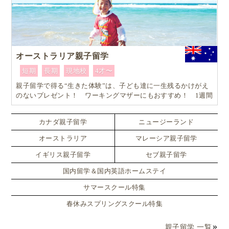
オーストラリア親子留学
短期
長期
現地校
4才〜
親子留学で得る“生きた体験”は、子ども達に一生残るかけがえ
のないプレゼント！ ワーキングマザーにもおすすめ！ 1週間
からはじめるオーストラリア親子留学
カナダ親子留学
ニュージーランド
オーストラリア
マレーシア親子留学
イギリス親子留学
セブ親子留学
国内留学＆国内英語ホームステイ
サマースクール特集
春休みスプリングスクール特集
親子留学 一覧