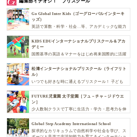
編集部イチオシ！ プリスクール
Go Global Inter Kids（ゴーグローバルインターキ
ッズ）
英語で算数・科学・社会…等、アカデミックな能力
や探究心を飛躍的に伸ばし世界で活躍する子ども達
を育む少人数制のプリスクールです。
KIDS EDUインターナショナルプリスクール＆アカ
デミー
国際基準の英語＆マナーをはじめ将来国際的に活躍
できるリーダーとしての多様な資質を育む「KIDS
EDU（キッズ・エデュ）」は幼児から小学生まで一
松濤インターナショナルプリスクール（ライフリト
貫して学べる充実のカリキュラムが魅力です
ル）
いつでも好きな時に通えるプリスクール！ 子ども
達一人ひとりの個性を尊重し、想像力豊かな感性、
自ら進んで学ぶこと、考える力を育みます
FUTURE児童園 太子堂園［フュ－チャ－ジドウエ
ン］
少人数制クラスで丁寧に生活力・学力・思考力を伸
ばしお子様の可能性を広げます！
Global Step Academy International School
探求的なカリキュラムで自然科学や社会を学び、ス
ポーツと音楽で非認知能力を育てるインターナショ