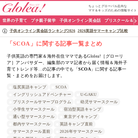
ちょっとグローバル志向な
ママ＆キッズのための情報サイト
グ
世界の子育て
プチ親子留学
子供オンライン英会話
プリスクール＆英
ロ
子供オンライン英会話ランキング2026
2026英語サマーキャンプ比較
ー
「SCOA」に関する記事一覧まとめ
リ
子供英語の専門家＆海外在住ママであるGlolea!［グローリ
ア］アンバサダー、編集部のママ記者から届く情報＆海外子
ア
育てトレンド等…の記事の中でも「
SCOA
」に関する記事一
ナ
覧・まとめをお届けします。
ビ
塩尻英語キャンプ
SCOA
イングリッシュアドベンチャー
U-GAKU
プリスクールサマープログラム
幼児サマースクール
小学生サマースクール
宿泊型英語キャンプ
通い型サマースクール
東京デイキャンプ
都内サマースクール
英語キャンプ直前
サマースクール直前
2026年サマースクール