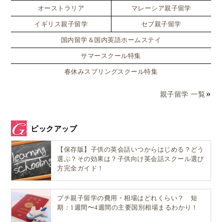
オーストラリア
マレーシア親子留学
▲子ども達が自身で自然のアイテムを飾るaltar（日本の神道でい
イギリス親子留学
セブ親子留学
う神棚のカジュアル版）
国内留学＆国内英語ホームステイ
個人的な話ですが、私自身は、日本で仏教高校・プロ
サマースクール特集
テスタントの大学に通い、精神性を背景にした教育に
はことさら抵抗感はありませんでした。
春休みスプリングスクール特集
親子留学 一覧
精神世界と聞くとアレルギーが出る・逆に特定の宗教
に属する親御さんには、少しチャレンジングなタイプ
の教育方法かもしれませんが、瞑想やヨガといったタ
ピックアップ
イプのアクティビティに関心のある親御さんであれ
【保存版】子供の英会話いつからはじめる？どう
ば、関心が湧くアプローチかと思います。
選ぶ？その効果は？子供向け英会話スクール選び
方完全ガイド！
創始者ルドルフ・シュタイナーの精神論を子どもに教
えるかどうかは学校によっても違いがあるようです。
プチ親子留学の費用・相場はどれくらい？ 短
期：1週間〜4週間の主要国別相場まるわかり！