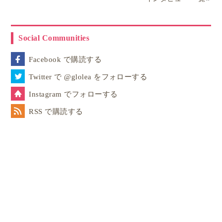
例えば、工作。
ワシントンDCで開催されたサマースク
ール
のお子様向けのプログラムを主宰した、豊かな
Social Communities
森のキンダーガーデンのベテラン保育士ダイアン先生
によると、先生のサマースクールでは、活動内容自体
Facebook で購読する
が子ども達の選択。例えば工作を選んだ子ども達は、
Twitter で @glolea をフォローする
好奇心から色んな角度でノコを引いたり、協力したり
Instagram でフォローする
教え合う中で、だんだんと木の切り方を上達させてい
RSS で購読する
きます。
自分のペースで楽しく学ぶ
のを、先生は辛抱強く見守
るスタンスを取ります。