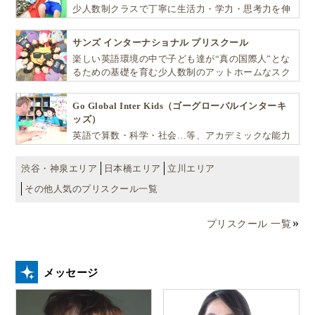
少人数制クラスで丁寧に生活力・学力・思考力を伸
とシュタイナー教育の先生は言います。
ばしお子様の可能性を広げます！
サンズ インターナショナル プリスクール
楽しい英語環境の中で子ども達が“真の国際人”とな
子どもは、遊びが大好き。遊びと学びの間に
るための基礎を育む少人数制のアットホームなスク
境目はありません
ールです
Go Global Inter Kids（ゴーグローバルインターキ
ッズ）
英語で算数・科学・社会…等、アカデミックな能力
遊んでばかりいないで、勉強しなさい！
や探究心を飛躍的に伸ばし世界で活躍する子ども達
を育む少人数制のプリスクールです。
渋谷・神泉エリア
日本橋エリア
立川エリア
その他人気のプリスクール一覧
とつい口にしてしまうほど、
無限の想像力を持つ子ど
もは遊びの天才
。この内なる動機に、
学びの本質
があ
プリスクール 一覧
る、という事なのです。
メッセージ