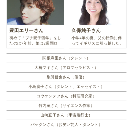
豊田エリーさん
久保純子さん
初めて「プチ親子留学」をし
小学4年の夏、父の転勤に伴
たのは7年前。娘は2週間ロ
ってイギリスに引っ越した。
ンドンのサマースクールに通
い、英語劇に挑戦したり、
関根麻里さん（タレント）
大橋マキさん（アロマセラピスト）
▲遊びと学びの間に、境目はありません。
別所哲也さん（俳優）
遊びと学びの間に、境目はありません
。
小島慶子さん（タレント、エッセイスト）
自主的な学び（セルフ・ラーニング）
コウケンテツさん（料理研究家）
観察による学び（ソーシャル・ラーニング）
竹内薫さん（サイエンス作家）
そのポテンシャルは、近年教育界でも注目が高まり続
山崎直子さん（宇宙飛行士）
けています。
パックンさん（お笑い芸人・タレント）