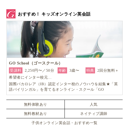
おすすめ！ キッズオンライン英会話
GO School（ゴースクール）
受講料
2,250円〜／50分
年齢
3歳〜
特典
2回分無料＋
希望者にインター校元…
国際バカロレア（IB）認定インター校のノウハウを結集★「英
▲シュタイナー教育の幼稚園の壁には自然素材の美しい人形たち
語バイリンガル」を育てるオンライン・スクール「GO
が飾られています
School（ゴースクール）」
同様に、シュタイナー教育では、子どもの繊細性を育
無料体験あり
人気
むという観点から、インテリアに
プラスチックや原色
無料教材あり
ネイティブ講師
の素材を極力排除
しています。
子供オンライン英会話・おすすめ一覧