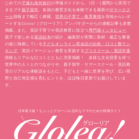
じめての
子連れ海外旅行
の準備ガイドから、1日・1週間から実現で
きるプチ
親子留学
、各国の教育文化を体験できる最新の
サマースク
ール
情報まで幅広く網羅。
世界の子育て・教育事情
を現地からレポ
ートするGlolea!［グローリア］アンバサダーからの連載記事も多数
掲載。また、英語子育てや英語教育に役立つ
専門家インタビュー
、
親子で楽しめる
英語絵本
の紹介、編集部が実際に取材・厳正な審査
の後に掲載している
子どもオンライン英会話の比較・口コミ数ラン
キング
、英語イマージョン教育を実践する
プリスクール・英語学童
情報もリアルな口コミとともに充実掲載！ 多様な文化背景を持つ
世界中の人々とのつながりや、親子留学・サマースクール・英語教
育のリアルな体験談をもとに、子どもと一緒に世界を学び、広い視
野と自己肯定感を育むヒントを、ほぼ毎日更新でお届けしていま
す。
日本最大級！ちょっとグローバル志向なママのための情報サイト