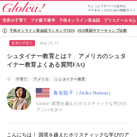
ちょっとグローバル志向な
ママ＆キッズのための情報サイト
グ
世界の子育て
プチ親子留学
子供オンライン英会話
プリスクール＆英
ロ
子供オンライン英会話ランキング2026
2026英語サマーキャンプ比較
ー
May 25, 15
世界の子育て
リ
シュタイナー教育とは？ アメリカのシュタ
ア
イナー教育よくある質問FAQ
ナ
子育て
アメリカ
シュタイナー教育
ビ
春名聡子（Akiko Haruna）
Glolea! 国境を越えたホリスティックな学びの
アンバサダー
こんにちは！ 国境を越えたホリスティックな学びのア