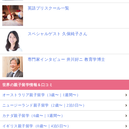
英語プリスクール一覧
自分の内なる動機に突き動かされる形で、ゼロから切
り開く学びの本質をパターンとして身につけた子ども
は、ほっておいても勝手に伸び、学んで行くのかも、
スペシャルゲスト 久保純子さん
しれません。
以上、今回は
アメリカでも人気の高い「シュタイナー
教育」
についてありがちな疑問質問に事例も交えて答
専門家インタビュー 井川好ニ 教育学博士
えてまいりました。
記事をお読み頂きありがとうございました！
世界の親子留学情報＆口コミ
★
★
★
★
★
オーストラリア親子留学（3歳〜｜1週間〜）
評価を送る
ニュージーランド親子留学（2歳〜｜2泊3日〜）
みんなの評価:
5
(
1
件)
カナダ親子留学（6歳〜｜1週間〜）
イギリス親子留学（0歳〜｜4泊5日〜）
子育て
アメリカ
シュタイナー教育