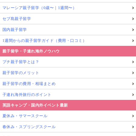
アメリカ子育て事情
SAT
IT教育
マレーシア親子留学（0歳〜｜1週間〜）
この記事を執筆したGlolea!アンバサダー
セブ島親子留学
春名聡子（Akiko Haruna）
国内親子留学
Glolea! 国境を越えたホリスティックな学びの
1週間からの親子留学ガイド（費用・口コミ）
アンバサダー
親子留学・子連れ海外ノウハウ
ワシントンDC
プチ親子留学とは？
Ho
親子留学のメリット
親子留学の費用・相場まとめ
2008−16年まで北米在住。2015−16年北米ワシントンDCで夏のホ
リスティックな親子留学プログラム「グローバルコンシャス」を
子連れ海外旅行のポイント
主宰。北米・中米・アフリカなど各地の自然に足を運んだ経験を
活かし、現在、人と自然をつなげるジャーニー・ワークショップ
英語キャンプ・国内外イベント最新
のプログラムForest Beats -森の鼓動-を運営。
夏休み・サマースクール
記事一覧
詳細プロフィール
春休み・スプリングスクール