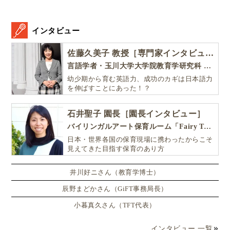
子どものセルフ・ラーニング能力に関する有
名なエピソード From TED
インタビュー
佐藤久美子 教授［専門家インタビュー］
言語学者・玉川大学大学院教育学研究科 教授・NHK「えいごであそぼ」総合指導
幼少期から育む英語力、成功のカギは日本語力
を伸ばすことにあった！？
石井聖子 園長［園長インタビュー］
バイリンガルアート保育ルーム「Fairy Tale（フェアリーテイル）」
日本・世界各国の保育現場に携わったからこそ
見えてきた目指す保育のあり方
井川好ニさん（教育学博士）
▲教育科学者スガタ・ミトラによるTED talk
辰野まどかさん（GiFT事務局長）
小暮真久さん（TFT代表）
シュタイナー教育のセルフラーニング実例
インタビュー 一覧