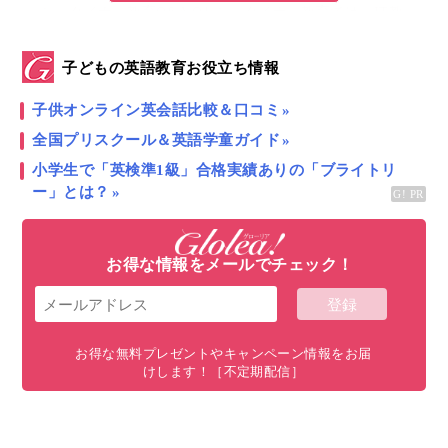
シュタイナー教育Q&A Q1:シュタイナー教育では、IT教
育はしないってホント？
子どもの英語教育お役立ち情報
子どもの繊細性を育むシュタイナー教育の空間＆環境づ
くり
子供オンライン英会話比較＆口コミ
Q2:シュタイナー教育では精神性を教えているというの
全国プリスクール＆英語学童ガイド
は本当ですか？
小学生で「英検準1級」合格実績ありの「ブライトリ
Q3：シュタイナー教育は子どもを遊ばせすぎるように見
ー」とは？
えますが・・・
子どもは、遊びが大好き。遊びと学びの間に境目はあり
ません
お得な情報をメールでチェック！
すべて表示
お得な無料プレゼントやキャンペーン情報をお届
けします！［不定期配信］
高い進学率、SATスコアも良いことでも大注
目！