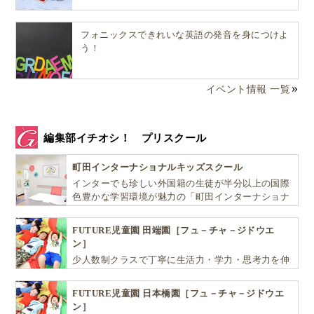
Q3：シュタイナー教育は子どもを遊ばせすぎ
るように見えますが・・・
フォニックスできれいな英語の発音を身につけよ
う！
A3:遊びの中から学ぶことを促します
イベント情報 一覧
シュタイナー教育は 、幼稚園〜小学校学齢の子ども達
には、知識偏重の教育方法を取っていません。
編集部イチオシ！ プリスクール
なぜでしょうか？
町田インターナショナルキッズスクール
インターでも珍しい外国籍の生徒が半分以上の国際
シュタイナー教育の身体・精神への重点はもちろんで
色豊かな学習環境が魅力の「町田インターナショナ
ルキッズスクール」。
すが、
FUTURE児童園 田端園［フュ－チャ－ジドウエ
ン］
少人数制クラスで丁寧に生活力・学力・思考力を伸
それは子どもを観察していると分かる事
ばしお子様の可能性を広げます！
FUTURE児童園 日本橋園［フュ－チャ－ジドウエ
ン］