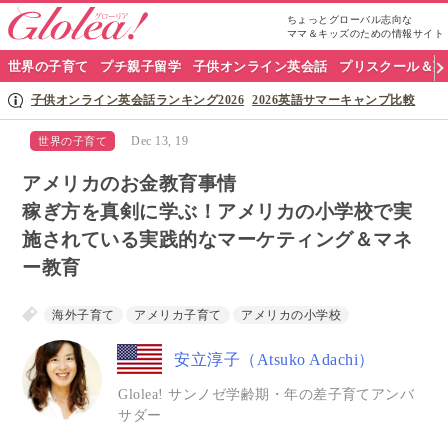
ちょっとグローバル志向な
ママ＆キッズのための情報サイト
グ
世界の子育て
プチ親子留学
子供オンライン英会話
プリスクール＆英
ロ
子供オンライン英会話ランキング2026
2026英語サマーキャンプ比較
ー
Dec 13, 19
世界の子育て
リ
アメリカのお金教育事情
ア
稼ぎ方を真剣に学ぶ！アメリカの小学校で実
施されている実践的なマーケティング＆マネ
ナ
ー教育
ビ
海外子育て
アメリカ子育て
アメリカの小学校
安立淳子（Atsuko Adachi）
Glolea! サンノゼ学齢期・年の差子育てアンバ
サダー