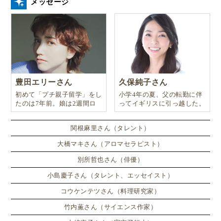
メッセージ
スノードームやクリスマスオーナメントなどの季節の
商品をはじめ、スライムやバウンスボール、ストレス
ボールなどのおもちゃ、ブックマークやレターセッ
豊田エリーさん
久保純子さん
ト、アクセサリーやお財布など商品内容も様々でし
初めて「プチ親子留学」をし
小学4年の夏、父の転勤に伴
た。
たのは7年前。娘は2週間ロ
ってイギリスに引っ越した。
ンドンのサマースクールに通
い、英語劇に挑戦したり、
関根麻里さん（タレント）
大橋マキさん（アロマセラピスト）
別所哲也さん（俳優）
小島慶子さん（タレント、エッセイスト）
コウケンテツさん（料理研究家）
竹内薫さん（サイエンス作家）