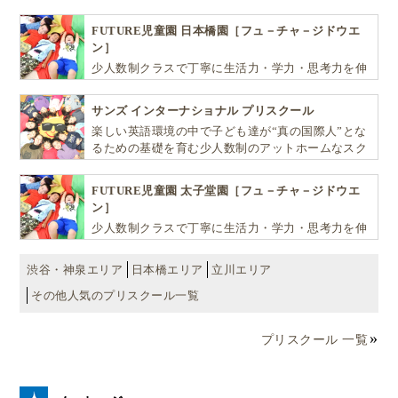
できるリーダーとしての多様な資質を育む「KIDS
EDU（キッズ・エデュ）」は幼児から小学生まで一
FUTURE児童園 日本橋園［フュ－チャ－ジドウエ
貫して学べる充実のカリキュラムが魅力です
ン］
少人数制クラスで丁寧に生活力・学力・思考力を伸
ばしお子様の可能性を広げます！
サンズ インターナショナル プリスクール
楽しい英語環境の中で子ども達が“真の国際人”とな
るための基礎を育む少人数制のアットホームなスク
ールです
FUTURE児童園 太子堂園［フュ－チャ－ジドウエ
ン］
少人数制クラスで丁寧に生活力・学力・思考力を伸
ばしお子様の可能性を広げます！
渋谷・神泉エリア
日本橋エリア
立川エリア
その他人気のプリスクール一覧
プリスクール 一覧