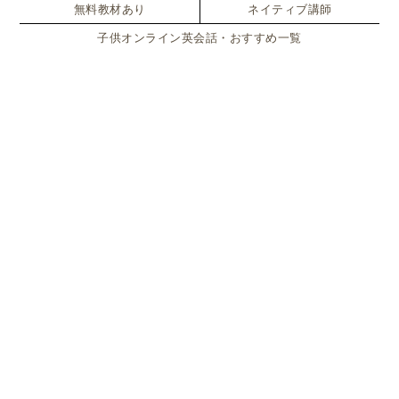
お友達の方はお金を稼ぐことにとてもポジティブで
無料教材あり
ネイティブ講師
子供オンライン英会話・おすすめ一覧
これはビジネスで、経費がかかっているんだからもっと
高く値段を設定するべきだ！
という主張をしたのに対して、娘は誰もが買える価格
にした方が結果たくさん売れると考え
そんなに高かったらみんなが買えないからもう少し安い
価格設定をしたい！
と主張。