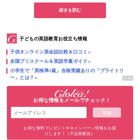
続きを読む
マーケティングのリアルを体験！子供達がお
金の稼ぎ方を実践的に経験しながら学べる
「クラフトフェア
」
子どもの英語教育お役立ち情報
日本の学校とは違い
アメリカの学校の行事は学校によ
子供オンライン英会話比較＆口コミ
って全く違います
。
全国プリスクール＆英語学童ガイド
小学生で「英検準1級」合格実績ありの「ブライトリ
その理由としては、国ではなく州が基準となって教育
ー」とは？
法などが定められている上に、州や市の財政によって
学校教育の質に差が出るからなのではないかと感じて
います。
お得な情報をメールでチェック！
今回お話させていただく「クラフトフェア」はアメリ
カの全ての学校で実施されているわけではありません
お得な無料プレゼントやキャンペーン情報をお届
けします！［不定期配信］
が、
娘の通う学校で行われている行事の中では私が最