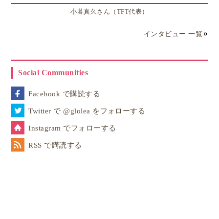
しました。
小暮真久さん（TFT代表）
インタビュー 一覧
経費はかかりましたが、無事経費を上回る売り上げを
得て、
2人ともとても満ち足りた表情をしていまし
た
。
Social Communities
家に帰ってイベントについて話を聞くと
娘なりのマー
Facebook で購読する
ケティングの気付きがたくさんあったようです
。
Twitter で @glolea をフォローする
Instagram でフォローする
RSS で購読する
買ってすぐ遊べるボールとかスライムが人気があったね
最後の15分で値段を1ドル下げたけど、値段を書いた札
を書き直すんじゃなくて、あらかじめ値下げ用に札をも
う一枚作っておけばよかったな