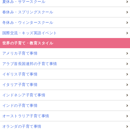
夏休み・サマースクール
Glolea! サンノゼ学齢期・年の差子育てアンバ
春休み・スプリングスクール
サダー
サンノゼ
冬休み・ウィンタースクール
国際交流・キッズ英語イベント
アメリカジョージア州で高校時代を過ごし、言葉が通じない苦し
世界の子育て・教育スタイル
さ、通じあう喜び、文化や感覚的な違いを肌で感じてきました。
教育や文化、友人関係まで、私がかつてこんな風に教えてほしか
アメリカ子育て事情
ったこと、今はこんな風に教えているんだという気づきも含め、
米国サンノゼでの二人の子育てを通じて実直にリポートしていき
アラブ首長国連邦の子育て事情
たいと思います。
イギリス子育て事情
記事一覧
詳細プロフィール
イタリア子育て事情
インドネシア子育て事情
インドの子育て事情
オーストラリア子育て事情
オランダの子育て事情