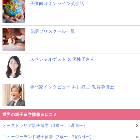
4年生、5年生の2年間に渡って参加できるというの
子供向けオンライン英会話
も、この気づきとフィードバックを次の年にリアルに
活かす体験ができるといういい狙いがあるのだなと感
じました。
英語プリスクール一覧
いかがでしたか？ 今回はアメリカのお金教育事情の
中でも「
子供達がお金の稼ぎ方を実践的に経験しなが
スペシャルゲスト 久保純子さん
ら学べるクラフトフェア
」をテーマにお届けしまし
た。次回は「
海外駐在帯同…現地でママ友は作る？
つくらない？ できない？ どうつくる？ どうママ
専門家インタビュー 井川好ニ 教育学博士
友と付き合いを楽しむ？
」をテーマにお届けしま
す。お楽しみに！
世界の親子留学情報＆口コミ
関連リンク
オーストラリア親子留学（3歳〜｜1週間〜）
「アメリカ子育て事情」に関する記事一覧まとめ
ニュージーランド親子留学（2歳〜｜2泊3日〜）