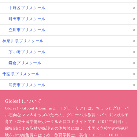
中野区プリスクール
町田市プリスクール
立川市プリスクール
神奈川県プリスクール
茅ヶ崎プリスクール
鎌倉プリスクール
千葉県プリスクール
浦安市プリスクール
Glolea! について
Glolea!（Global＋Learning）［グローリア］は、ちょっとグローバ
ル志向なママ＆キッズのための、グローバル教育・バイリンガル子
育て・親子留学情報ポータル＆口コミサイトです（2014年創刊）。
編集部による取材や保護者の体験談に加え、米国公立校での指導経
験を持つ編集長をはじめ、教育学博士、英検・IELTS・TOEFL・