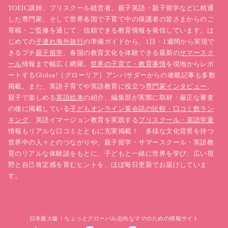
TOEIC講師、プリスクール経営者、親子英語・親子留学などに精通
した専門家、そして世界各国で子育て中の保護者の皆さまからのご
寄稿・ご監修を通じて、信頼できる教育情報を発信しています。は
じめての
子連れ海外旅行
の準備ガイドから、1日・1週間から実現で
きるプチ
親子留学
、各国の教育文化を体験できる最新の
サマースク
ール
情報まで幅広く網羅。
世界の子育て・教育事情
を現地からレポ
ートするGlolea!［グローリア］アンバサダーからの連載記事も多数
掲載。また、英語子育てや英語教育に役立つ
専門家インタビュー
、
親子で楽しめる
英語絵本
の紹介、編集部が実際に取材・厳正な審査
の後に掲載している
子どもオンライン英会話の比較・口コミ数ラン
キング
、英語イマージョン教育を実践する
プリスクール・英語学童
情報もリアルな口コミとともに充実掲載！ 多様な文化背景を持つ
世界中の人々とのつながりや、親子留学・サマースクール・英語教
育のリアルな体験談をもとに、子どもと一緒に世界を学び、広い視
野と自己肯定感を育むヒントを、ほぼ毎日更新でお届けしていま
す。
日本最大級！ちょっとグローバル志向なママのための情報サイト