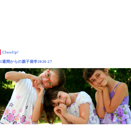
女の子はお店をしたい子が多くて、男の子が買って回り
たい子が多かったみたいだから、男の子用のおもちゃも
考えたらよかったな
CloseUp!
1週間からの親子留学2026-27
リアルにお金に触れ、経費も含めてシビアに計算し、
お金を稼ぐ、ということを考えさせることのできたこ
のクラフトフェアは、
娘にとっては1ドルを稼ぐこと
の重み、喜びを感じられた経験
となりました。
来年は今年の学びを参考にして、今から商品を考え、
材料を集め始めると張り切っています。