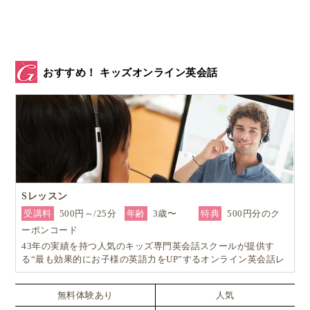
…等、2人で毎日のように楽しそうに話し合い、商品
を決めてからは定期的にどちらかの家で商品を作る
日々が始まりました。
おすすめ！ キッズオンライン英会話
商品の企画をしたり、お店の名前を考えたり、商品を
作っているうちは本当に仲良くやっていたのですが、
だんだん雲行きが怪しくなってきました。
喧嘩勃発！？
Sレッスン
喧嘩が勃発したのは「
価格決め
」のタイミングでし
受講料
500円～/25分
年齢
3歳〜
特典
500円分のク
た。
ーポンコード
43年の実績を持つ人気のキッズ専門英会話スクールが提供す
このイベントは実際に販売し、売り上げたお金は
る“最も効果的にお子様の英語力をUP”するオンライン英会話レ
ッスン！
100％子供たちのものになる
のです。
無料体験あり
人気