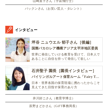
山崎直子さん（宇宙飛行士）
パックンさん（お笑い芸人・タレント）
娘たちは麻紐とボトルキャップで作った麦わら帽子の
インタビュー
マグネットと毛糸で作ったヘアアクセサリー、電池式
のミニキャンドルを使ったスノーマンのオーナメント
坪谷 ニュウエル 郁子さん［後編］
を作りました。
国際バカロレア機構アジア太平洋地区委員
世界に発信していける教育を受けて、日本人で
あることに自信を持って発信して欲しい
当日は販売を楽しみながらも中盤では交代で他のお店
を見たり買い物をしたりと
大興奮のひと時を過ごしま
石井聖子 園長［園長インタビュー］
した
。
バイリンガルアート保育ルーム「Fairy Tale（フェアリーテイル）」
日本・世界各国の保育現場に携わったからこそ
見えてきた目指す保育のあり方
経費もシビアに計算して売上計算！
1ドルを稼ぐ重み＆喜びを実感
井川好ニさん（教育学博士）
辰野まどかさん（GiFT事務局長）
売り上げ金は親同士も話し合い、2人で平等に半分
に