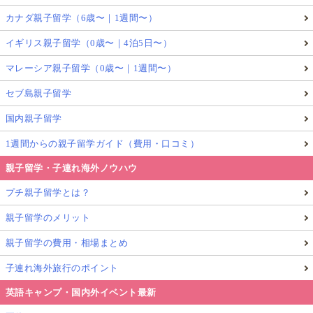
from Glolea!［グローリア］
カナダ親子留学（6歳〜｜1週間〜）
［書籍］LA在住のママがやっている アメリカ
式・はじめてのお金教育 from Amazon
イギリス親子留学（0歳〜｜4泊5日〜）
マレーシア親子留学（0歳〜｜1週間〜）
記事をお読み頂きありがとうございました！
セブ島親子留学
★
★
★
★
★
国内親子留学
評価を送る
1週間からの親子留学ガイド（費用・口コミ）
みんなの評価:
5
(
2
件)
親子留学・子連れ海外ノウハウ
プチ親子留学とは？
海外子育て
アメリカ子育て
アメリカの小学校
アメリカ子育て事情
海外赴任
海外子育て事情
親子留学のメリット
子連れ海外駐在
海外の小学校
海外学校選び
親子留学の費用・相場まとめ
マネー教育
海外のお金教育
子連れ海外旅行のポイント
この記事を執筆したGlolea!アンバサダー
英語キャンプ・国内外イベント最新
安立淳子（Atsuko Adachi）