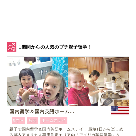
お互い一歩も譲らず1週間ほぼ口を聞かない日々もあ
りました。
最終的には娘の企画したマグネットと髪飾りを娘が、
お友達の企画したオーナメントをお友達が値段設定を
するということで決着がつきましたが、これがアメリ
1週間からの人気のプチ親子留学！
カに来て初めての娘とお友達との喧嘩となりました。
「クラフトフェア」イベント当日
仲直りの後はイベント当日までサンクスギビングホリ
デーを挟んで大忙し。
国内留学＆国内英語ホームステイ
イベント当日は大盛況
でした！
0才〜
短期
ホームステイ
親子で国内留学＆国内英語ホームステイ！ 最短1日から楽しめ
る都内アメリカ人専用住宅エリア内「アメリカ英語留学」＆