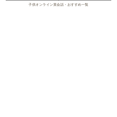
子供オンライン英会話・おすすめ一覧
しかし、現代のスウェーデンは
人口の約2割が外国か
ら来た移民で構成されている多文化社会
でもありま
す。
また、スウェーデン人であっても、親戚や家族がサマ
ーハウスを所有していないケースも少なくありませ
ん。
スウェーデンの長い夏休みが抱える大きな課
題…子どもの昼食と遊び場の確保はどうす
る？
夏休み中の食費が家計を圧迫する理由とは？