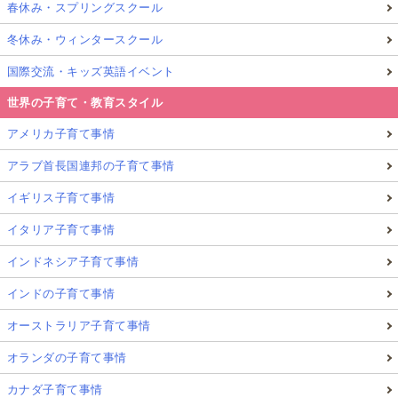
春休み・スプリングスクール
冬休み・ウィンタースクール
国際交流・キッズ英語イベント
世界の子育て・教育スタイル
アメリカ子育て事情
アラブ首長国連邦の子育て事情
楽しい夏休みの体験を求める子どもたちや、経済的負
イギリス子育て事情
担の少ない活動を探す保護者にとって、安心して参加
イタリア子育て事情
できる子ども向けアクティビティは非常に充実してい
ます。
インドネシア子育て事情
インドの子育て事情
各市町村や非営利団体が主催するプログラムは、種類
オーストラリア子育て事情
も豊富です。
たとえば：
オランダの子育て事情
カナダ子育て事情
スイミング
、
サッカー
、
柔道
などのスポーツ系