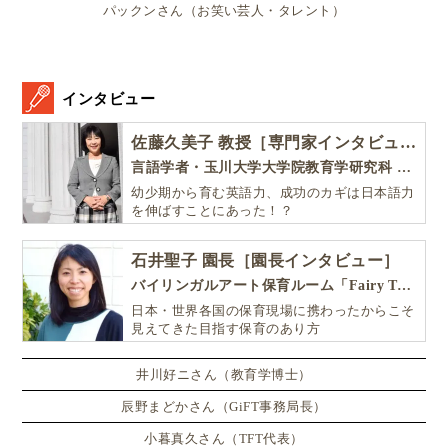
パックンさん（お笑い芸人・タレント）
参考サイト：
スウェーデンの子どもの権利を支援する団体
「BRIS」（公式サイト）
インタビュー
佐藤久美子 教授［専門家インタビュー］
ほぼすべてが共働き家庭のスウェーデン
言語学者・玉川大学大学院教育学研究科 教授・NHK「えいごであそぼ」総合指導
子どもの夏休みに親はどう向き合う？
幼少期から育む英語力、成功のカギは日本語力
を伸ばすことにあった！？
石井聖子 園長［園長インタビュー］
バイリンガルアート保育ルーム「Fairy Tale（フェアリーテイル）」
日本・世界各国の保育現場に携わったからこそ
見えてきた目指す保育のあり方
井川好ニさん（教育学博士）
辰野まどかさん（GiFT事務局長）
小暮真久さん（TFT代表）