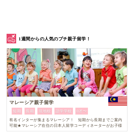
1週間からの人気のプチ親子留学！
スウェーデンでは
「
長い夏休みの期間中に子どもの昼食をどうするか」
−−
マレーシア親子留学
という問題が、各家庭にとって大きな課題になってい
短期
長期
現地校
語学学校
0才〜
ます。
有名インターが集まるマレーシア！ 短期から長期までご案内
可能★マレーシア在住の日本人留学コーディネーターがお子様
ある統計によると、約半数の保護者──特に片親家庭で
お一人おひとりに合ったワンランク上のマレーシア親子留学を