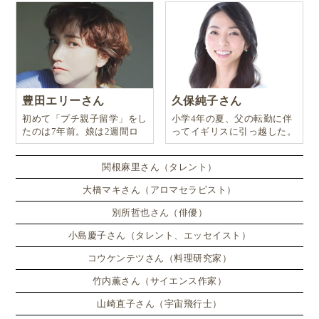
これはスウェーデンでも同様です。
例えば、スウェーデンの子ども支援団体 BRIS（ブリ
ス） は、
夏休み期間中に子どもたちが以下のような問
豊田エリーさん
久保純子さん
題に直面する可能性があると警告
しています。
初めて「プチ親子留学」をし
小学4年の夏、父の転勤に伴
たのは7年前。娘は2週間ロ
ってイギリスに引っ越した。
ンドンのサマースクールに通
孤独
い、英語劇に挑戦したり、
空腹
関根麻里さん（タレント）
暴力
大橋マキさん（アロマセラピスト）
また、こうしたリスクは経済的に困難な家庭だけに限
別所哲也さん（俳優）
られるものではありません。
小島慶子さん（タレント、エッセイスト）
コウケンテツさん（料理研究家）
スウェーデンでは共働きが一般的であり、
保護者が仕
竹内薫さん（サイエンス作家）
事で家を空ける時間が長いことも、子どもがひとりで
山崎直子さん（宇宙飛行士）
過ごす要因
となっています