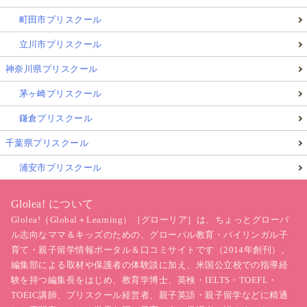
町田市プリスクール
立川市プリスクール
神奈川県プリスクール
茅ヶ崎プリスクール
鎌倉プリスクール
千葉県プリスクール
浦安市プリスクール
参加した子どもたちは10人ほどで、多くは近所に住む
Glolea! について
Glolea!（Global＋Learning）［グローリア］は、ちょっとグローバ
子どもたちでした。
ル志向なママ＆キッズのための、グローバル教育・バイリンガル子
育て・親子留学情報ポータル＆口コミサイトです（2014年創刊）。
中には、夏休み中にギリシャからスウェーデンに住む
編集部による取材や保護者の体験談に加え、米国公立校での指導経
祖父の家に来ていた子もおり、
アクティビティの場で
験を持つ編集長をはじめ、教育学博士、英検・IELTS・TOEFL・
TOEIC講師、プリスクール経営者、親子英語・親子留学などに精通
はスウェーデン語と英語が自然に入り混じる
国際的な