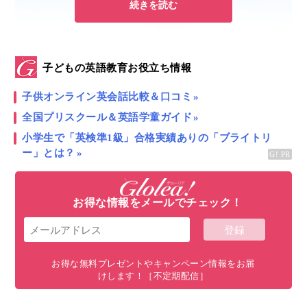
続きを読む
子どもの英語教育お役立ち情報
子供オンライン英会話比較＆口コミ
全国プリスクール＆英語学童ガイド
小学生で「英検準1級」合格実績ありの「ブライトリ
日本では地域によって差はありますが、例年
7月19
ー」とは？
日〜22日ごろに終業式
が行われ、
約30日〜43日間の夏
休み
が始まりますね！
お得な情報をメールでチェック！
この約1か月の夏休み期間でも、多くの共働き家庭で
は、子どもの過ごし方に頭を悩ませながら、さまざま
な工夫をされているのではないでしょうか。
お得な無料プレゼントやキャンペーン情報をお届
けします！［不定期配信］
実際に、日本人家庭を対象にしたリサーチでは、
夏休