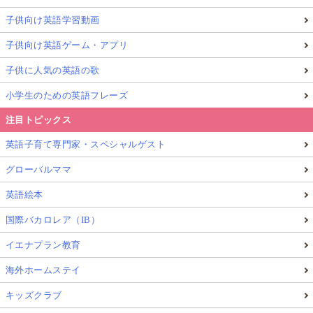
子供向け英語学習動画
子供向け英語ゲーム・アプリ
子供に人気の英語の歌
小学生のための英語フレーズ
注目トピックス
英語子育て専門家・スペシャルゲスト
▲夏休みのアクティビティーを提供するスウェーデン・ウプサラ
グローバルママ
市のアート教室「kreativ verkstad（クリエイティブ・ヴェルクス
タッド）」のサイト
英語絵本
絵を描くことが大好きなわが家の娘は、昨年夏、ウプ
国際バカロレア（IB）
サラ市が提供するアート教室「
kreativ verkstad（クリ
イエナプラン教育
エイティブ・ヴェルクスタッド）
」に1週間参加し
海外ホームステイ
ました。
キッズクラブ
対象は小学生以上（7歳〜15歳）。