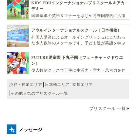
KIDS EDUインターナショナルプリスクール＆アカ
デミー
国際基準の英語＆マナーをはじめ将来国際的に活躍
できるリーダーとしての多様な資質を育む「KIDS
EDU（キッズ・エデュ）」は幼児から小学生まで一
アウルインターナショナルスクール［日本橋校］
貫して学べる充実のカリキュラムが魅力です
外国人講師によるオールイングリッシュにこだわっ
た少人数制のスクールです。子ども達が英語を学ぶ
だけではなく、英語で学ぶ環境を提供します！
FUTURE児童園 下丸子園［フュ－チャ－ジドウエ
ン］
少人数制クラスで丁寧に生活力・学力・思考力を伸
ばしお子様の可能性を広げます！
渋谷・神泉エリア
日本橋エリア
立川エリア
その他人気のプリスクール一覧
プリスクール 一覧
日本でも問題視されているように、
夏休み中に人との
交流がなく、楽しめる活動にも参加できない子どもた
メッセージ
ちは、孤独や困難な状況に陥るリスクがあります
。