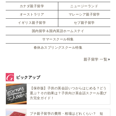
カスタマイズ
は、
カナダ親子留学
ニュージーランド
オーストラリア
マレーシア親子留学
イギリス親子留学
セブ親子留学
学校や学童に通わない夏休み期間中の食費に不安を感じ
ている
国内留学＆国内英語ホームステイ
サマースクール特集
春休みスプリングスクール特集
と報告されています。
親子留学 一覧
また、子どもの5人に1人（22％）は、夏休み中に外出
することもなく、ほとんど自宅で過ごしているという
ピックアップ
データもあります。
【保存版】子供の英会話いつからはじめる？どう
選ぶ？その効果は？子供向け英会話スクール選び
このように、
家庭の経済状況や環境によっては、子ど
方完全ガイド！
もが十分な食事や遊びの機会を得られない現実
がある
のです。
プチ親子留学の費用・相場はどれくらい？ 短