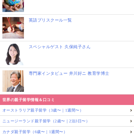
ないため、活用しやすい傾向があります。
英語プリスクール一覧
10歳を超えた子どもの「夏休みの居場所」ど
うする？共働き家庭の悩みとは
スペシャルゲスト 久保純子さん
専門家インタビュー 井川好ニ 教育学博士
世界の親子留学情報＆口コミ
オーストラリア親子留学（3歳〜｜1週間〜）
しかし、
10歳を超える頃になると、自宅でひとりでも
ニュージーランド親子留学（2歳〜｜2泊3日〜）
過ごせる年齢とみなされ、夏休み中に学童を利用しな
カナダ親子留学（6歳〜｜1週間〜）
くなる子も増えてきます
。