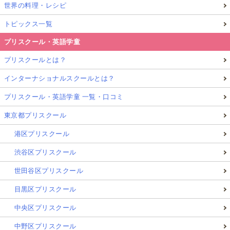
世界の料理・レシピ
トピックス一覧
開催時間は午後13時から16時までで、
おやつ付き・参
プリスクール・英語学童
加費無料
という、親としてもありがたい条件がそろっ
ていました。
プリスクールとは？
インターナショナルスクールとは？
このアクティビティは、地元で若者とのアート活動経
プリスクール・英語学童 一覧・口コミ
験が豊富な2人のアーティストに市が委託して運営さ
れています。
東京都プリスクール
港区プリスクール
子どもたちとのコミュニケーションがとても上手なリ
渋谷区プリスクール
ーダーが中心となり運営されていました。
世田谷区プリスクール
目黒区プリスクール
スウェーデンの夏休みに開催された無料アー
ト教室での1週間｜描く・遊ぶ・話し合う体験
中央区プリスクール
とは？
中野区プリスクール