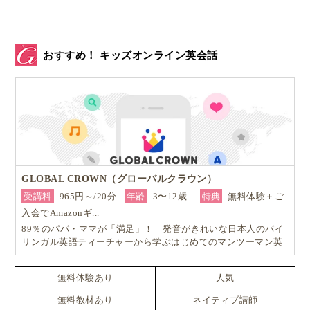
おすすめ！ キッズオンライン英会話
前述の通り、
スウェーデンの夏休みは今年もたっぷり
2か月
あります。
多くの親は
4週間の夏季休暇（サマーバケーション）
を取得し、家族と一緒に楽しい時間を過ごす家庭もた
GLOBAL CROWN（グローバルクラウン）
くさんあります。
受講料
965円～/20分
年齢
3〜12歳
特典
無料体験＋ご
入会でAmazonギ...
89％のパパ・ママが「満足」！ 発音がきれいな日本人のバイ
スウェーデンの伝統的な過ごし方といえば、
家族や親
リンガル英語ティーチャーから学ぶはじめてのマンツーマン英
戚がサマーハウス（別荘）に集い、水浴びをしたり、
会話
ボードゲームを楽しんだりしながら、のんびりと過ご
無料体験あり
人気
す
のが一般的です。
無料教材あり
ネイティブ講師