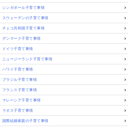
市が管理する農場での
動物の世話（馬、牛、ウサ
シンガポール子育て事情
ギなど）
スウェーデンの子育て事情
小説執筆
や
ゲーム制作
といった創作活動 など
チェコ共和国子育て事情
子どもたちの興味に合わせたアクティビティを探すこ
デンマーク子育て事情
とができます。
ドイツ子育て事情
さらに、多くのアクティビティには、ランチやおやつ
ニュージーランド子育て事情
が含まれており、無料で1週間参加できるものもたく
ハワイ子育て事情
さんあります。
ブラジル子育て事情
これは、親にとってはとてもありがたいポイントで
フランス子育て事情
す。
マレーシア子育て事情
私が住むウプサラ市では、毎年夏のアクティビティ情
ラオス子育て事情
報を以下のサイトで公開しています。
国際結婚家庭の子育て事情