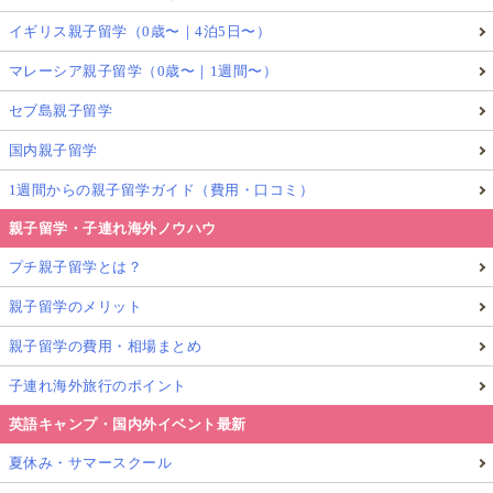
イギリス親子留学（0歳〜｜4泊5日〜）
実際、私の職場でも、毎年夏の休暇計画を立てる時期
マレーシア親子留学（0歳〜｜1週間〜）
になると、同僚たちと夏の旅行の話だけでなく、
セブ島親子留学
国内親子留学
自宅で過ごす子どもをどう支えるか
1週間からの親子留学ガイド（費用・口コミ）
親子留学・子連れ海外ノウハウ
についても自然と話題に上がります。
プチ親子留学とは？
親子留学のメリット
子ども向け無料アクティビティが充実してい
親子留学の費用・相場まとめ
るスウェーデンの夏休み
子連れ海外旅行のポイント
英語キャンプ・国内外イベント最新
夏休み・サマースクール