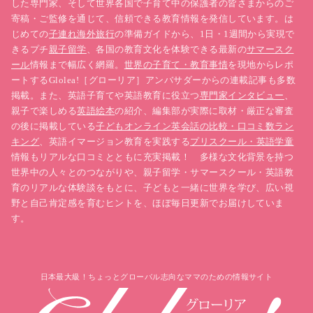
した専門家、そして世界各国で子育て中の保護者の皆さまからのご
雰囲気でした。
寄稿・ご監修を通じて、信頼できる教育情報を発信しています。は
じめての
子連れ海外旅行
の準備ガイドから、1日・1週間から実現で
きるプチ
親子留学
、各国の教育文化を体験できる最新の
サマースク
初日は、それぞれが自分の好きな絵を描くことからス
ール
情報まで幅広く網羅。
世界の子育て・教育事情
を現地からレポ
タート。
ートするGlolea!［グローリア］アンバサダーからの連載記事も多数
掲載。また、英語子育てや英語教育に役立つ
専門家インタビュー
、
初めての顔合わせもあり、当初は緊張した空気が漂っ
親子で楽しめる
英語絵本
の紹介、編集部が実際に取材・厳正な審査
の後に掲載している
子どもオンライン英会話の比較・口コミ数ラン
ていましたが、おやつの時間になると、トランプやダ
キング
、英語イマージョン教育を実践する
プリスクール・英語学童
ーツなどが始まり、子どもたちの表情が一気に和らい
情報もリアルな口コミとともに充実掲載！ 多様な文化背景を持つ
でいきました。
世界中の人々とのつながりや、親子留学・サマースクール・英語教
育のリアルな体験談をもとに、子どもと一緒に世界を学び、広い視
野と自己肯定感を育むヒントを、ほぼ毎日更新でお届けしていま
スウェーデンでは、保育園・学童・各種アクティビテ
す。
ィにおける“おやつ”は、お菓子ではなく、
リンゴやバ
ナナなどのフルーツと、チーズやハムをのせたオープ
ンサンドが一般的
です。
日本最大級！ちょっとグローバル志向なママのための情報サイト