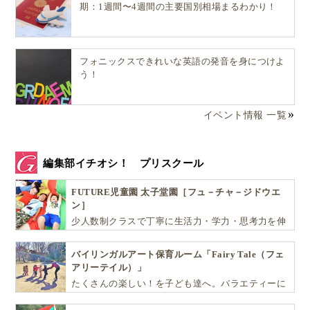
期：1週間〜4週間の主要国別相場まるわかり！
参考文献：
Barnfattigdom tar inte sommarlov from
Frälsningsarmén
フォニックスできれいな英語の発音を身につけよ
う！
夏休み中に自宅でひとりきり──子どもたちが
イベント情報 一覧
抱えるリスクとは？
編集部イチオシ！ プリスクール
FUTURE児童園 太子堂園［フュ－チャ－ジドウエ
ン］
少人数制クラスで丁寧に生活力・学力・思考力を伸
ばしお子様の可能性を広げます！
バイリンガルアート保育ルーム「Fairy Tale（フェ
アリーテイル）」
たくさんの楽しい！を子ども達へ。バラエティーに
富んだプログラムとバイリンガル保育で子供達の
『生きる力』を育てます。