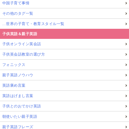
中国子育て事情
その他のタグ一覧
…世界の子育て・教育スタイル一覧
子供英語＆親子英語
子供オンライン英会話
子供英会話教室の選び方
参考サイト：
フォニックス
KUBIK Uppsala – Spännande, roliga och intressanta
親子英語ノウハウ
barn- och ungdomsaktiviteter
英語褒め言葉
英語はげまし言葉
アートも友だち作りもできる！
ウプサラの無料アート教室「kreativ verkstad
子供とのおでかけ英語
– för er mellan 7-15 år i Uppsala」体験レポー
朝使いたい親子英語
ト
親子英語フレーズ