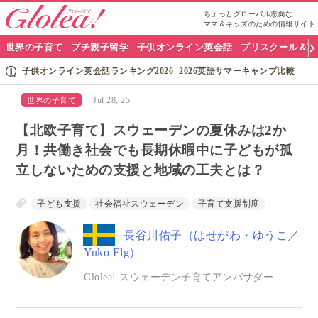
ちょっとグローバル志向な
ママ＆キッズのための情報サイト
グ
世界の子育て
プチ親子留学
子供オンライン英会話
プリスクール＆英
ロ
子供オンライン英会話ランキング2026
2026英語サマーキャンプ比較
ー
Jul 28, 25
世界の子育て
リ
【北欧子育て】スウェーデンの夏休みは2か
ア
月！共働き社会でも長期休暇中に子どもが孤
立しないための支援と地域の工夫とは？
ナ
ビ
子ども支援
社会福祉スウェーデン
子育て支援制度
長谷川佑子（はせがわ・ゆうこ／
Yuko Elg）
Glolea! スウェーデン子育てアンバサダー