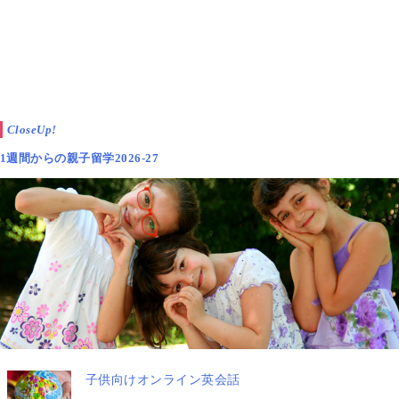
そのため、両親が夏季休暇を完全にずらして取得しな
い限り、
子どもと一緒に過ごせる時間には限りがあり
ます
。
そのため、
CloseUp!
1週間からの親子留学2026-27
せっかくの夏だから、家族で過ごす時間も大切にしたい
と考えていても、
2か月間ずっと子どもに“楽しい夏休
み”を提供し続けるのは現実的ではないのが実情
で
す。
小学校低学年の子どもであれば、親子ともに
慣れてい
る“学童保育”で夏休みの一部を過ごす
ことに抵抗が少
子供向けオンライン英会話