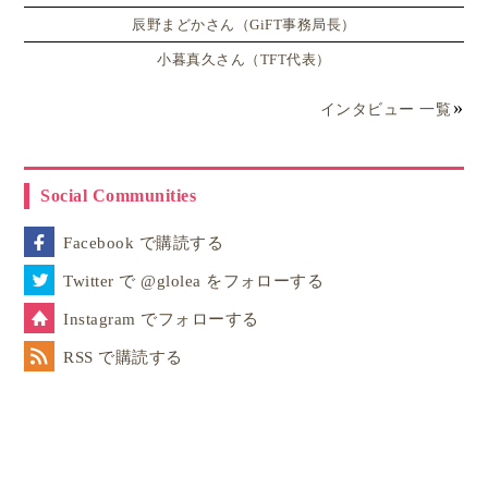
ンの政治教育
辰野まどかさん（GiFT事務局長）
小暮真久さん（TFT代表）
「ピース党」「トマト党」「パンを焼く党」どの
インタビュー 一覧
新党がクラスメートの支持を集められる！？
さらに
授業ではグループごとに「政党」を作り「政
Social Communities
策」を発表し、クラスで「選挙」
をしていました。
Facebook で購読する
中学生や高校生だと実際の政党に投票をしてみるよう
Twitter で @glolea をフォローする
な模擬選挙を学校内で行うことがあるそうですが、娘
Instagram でフォローする
のクラスでは
自分たちで作った政党へ「模擬選挙」を
RSS で購読する
する体験実習
をしていました。
娘のグループは女子2人＋男子3人の5人グループで
模
擬選挙のための「新政党」をつくっていました
。