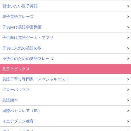
朝使いたい親子英語
には我々の生活のベースである「
民主主義
」につい
て、
楽しく興味を持てるように
、かつ、
きちんと正し
親子英語フレーズ
い情報を子どもでも分かるように話しをする
ことはで
子供向け英語学習動画
きるでしょうか。
子供向け英語ゲーム・アプリ
どのような社会システムの中で暮らしいるのかを幼少
子供に人気の英語の歌
期から学ぶことは、
小学生のための英語フレーズ
注目トピックス
生活の中での困りごとが政治によって解決することがで
英語子育て専門家・スペシャルゲスト
きる社会である
グローバルママ
英語絵本
と、子どもが知ることで、
大人への信頼
や
社会への期
国際バカロレア（IB）
待
にも繋がるとても重要なことだと思います。
イエナプラン教育