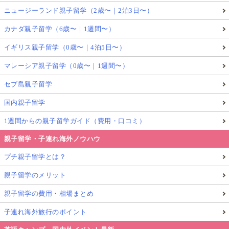
ニュージーランド親子留学（2歳〜｜2泊3日〜）
と嘆いていましたが、グループ内の多数決で男の子の
カナダ親子留学（6歳〜｜1週間〜）
提案したトマト党がグループの政党となり、政策も決
イギリス親子留学（0歳〜｜4泊5日〜）
まりました。
マレーシア親子留学（0歳〜｜1週間〜）
図工の時間にはグループで決めた政党のポスター作り
セブ島親子留学
をしていました。
国内親子留学
1週間からの親子留学ガイド（費用・口コミ）
その後、
グループごとに政党政策発表会をして、クラ
ス選挙
をします。
親子留学・子連れ海外ノウハウ
プチ親子留学とは？
クラスでの選挙では
貧しい国の子ども達に食料支援を
親子留学のメリット
すると言う政策を掲げた「パンを焼く党」が多くの票
親子留学の費用・相場まとめ
を獲得
していました。
子連れ海外旅行のポイント