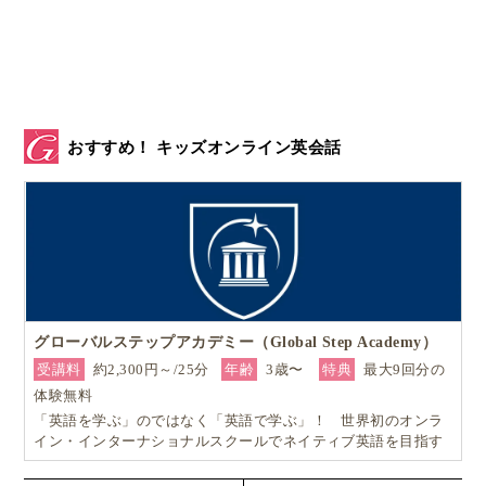
おすすめ！ キッズオンライン英会話
▲スウェーデンで使用されている
Liber社の小学6年生向け「社会
科」の教科書
。
娘は街に貼ってある政党ポスターを見かけては、
グローバルステップアカデミー（Global Step Academy）
受講料
約2,300円～/25分
年齢
3歳〜
特典
最大9回分の
体験無料
○○党首の○○党だね！
「英語を学ぶ」のではなく「英語で学ぶ」！ 世界初のオンラ
イン・インターナショナルスクールでネイティブ英語を目指す