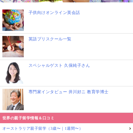
子供向けオンライン英会話
英語プリスクール一覧
スペシャルゲスト 久保純子さん
▲男子は「トマト党」を提案。政策は「休み時間を長くする！」
専門家インタビュー 井川好ニ 教育学博士
娘は
世界の親子留学情報＆口コミ
政治とトマトなんて関係ない…
オーストラリア親子留学（3歳〜｜1週間〜）