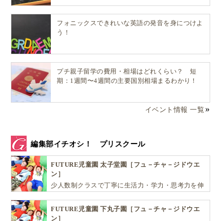
フォニックスできれいな英語の発音を身につけよ
う！
プチ親子留学の費用・相場はどれくらい？ 短
期：1週間〜4週間の主要国別相場まるわかり！
イベント情報 一覧
▲スウェーデンでは社会科の授業の一環で「選挙小屋」へ足を運
び、直接政治家に会って質問をしたり議論をするということも行
編集部イチオシ！ プリスクール
われる。
選挙期間には
各政党が自分達の政策について話しをす
FUTURE児童園 太子堂園［フュ－チャ－ジドウエ
ン］
る「選挙小屋」が街の中心に立ちます
。
少人数制クラスで丁寧に生活力・学力・思考力を伸
ばしお子様の可能性を広げます！
誰でもそこへ行き政策を聞いたり議論したりと市民の
FUTURE児童園 下丸子園［フュ－チャ－ジドウエ
政治参加の場となっています。
ン］