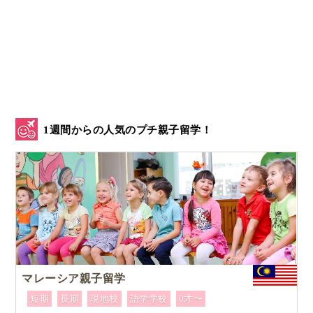
なんて大人のようなことを言っていました。
政治家になりきって「社会問題」をディベー
トするスウェーデンの子ども達
1週間からの人気のプチ親子留学！
マレーシア親子留学
小学校6年生の授業では
グループで1つの政党を選びそ
短期
長期
現地校
語学学校
0才〜
の党の政策について調べます
。