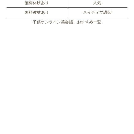
と少し自慢げに説明してくれました。
無料体験あり
人気
無料教材あり
ネイティブ講師
具体的に「政党名」や「代表者の名前」を知るという
子供オンライン英会話・おすすめ一覧
ことは、
物語のキャラクターを知るように、より個人
的な関心が湧きやすいもの
かなと思いました。
また、各政党が掲げている学校政策について学んでお
り、
多くの政党が
より多くの人員配置
教員の教育
について
子ども向けの討論番組
で話しているのを聞い
て、
みんな似たような政策だね。