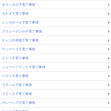
オランダの子育て事情
▲模擬選挙で最も支持を集めたのは「パンを焼く党」。政策は
「貧しい国の子ども達への食糧支援」。
カナダ子育て事情
スウェーデンでは、普段の授業でも、自分の意見を述
シンガポール子育て事情
べる機会が多い
ので
スウェーデンの子育て事情
自分達で政策を生み出すような
創造力
チェコ共和国子育て事情
他の人へ理解してもらうような
コミュニケーショ
ン能力
デンマーク子育て事情
ドイツ子育て事情
を伸ばしているように思います。
ニュージーランド子育て事情
また、いろいろな価値観、文化、立場の人が暮らすこ
ハワイ子育て事情
のスウェーデン社会で生きていくためには必要な力な
ブラジル子育て事情
のだと感じます。
フランス子育て事情
マレーシア子育て事情
子ども達に「政治」「選挙」「民主主義」に
楽しく興味を持てるように教えるにはどうし