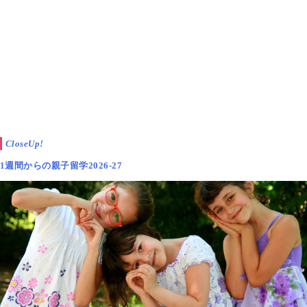
女の子2人は
戦争がない世界を作るための公約を提案
し、政党名を「ピース党」としました。
CloseUp!
1週間からの親子留学2026-27
▲6年生社会科の授業で行われた模擬選挙の体験学習で、女子2人
は新政党として「ピース党」を提案。政策は「戦争がない世界を
作る！」
しかし、男の子たちは、
休み時間を長くするという政
策提案
し、政党名はインパクト勝負の「トマト党」が
いいという意見を持っていました。