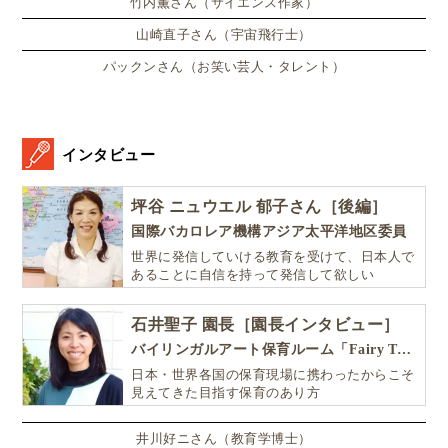
竹内薫さん（サイエンス作家）
山崎直子さん（宇宙飛行士）
パックンさん（お笑い芸人・タレント）
スウェーデンの地方議員は、自分の仕事をもちながら
政治家をしている
ので、まるで、自治会の役員のよう
な、
より生活に近いところで活動
しています。
インタビュー
身近な大人の政治意見が子どもに影響することが、良
坪谷 ニュウエル 郁子さん［後編］
くも悪くもあるとは思いますが、大人が自分たちの社
国際バカロレア機構アジア太平洋地区委員
世界に発信していける教育を受けて、日本人で
会問題を真剣に話し合っている姿を子どもたちが目に
あることに自信を持って発信して欲しい
し、成長していくに連れて、
多くの意見を聞きなが
ら、自分の意見をつくっていけることが、将来のこの
石井聖子 園長［園長インタビュー］
国の強さになるのではないか
と感じました。
バイリンガルアート保育ルーム「Fairy Tale（フェアリーテイル）」
日本・世界各国の保育現場に携わったからこそ
見えてきた目指す保育のあり方
「新政党の旗揚げ体験」「政策発表」「模擬
選挙」を社会の授業で実体験するスウェーデ
井川好ニさん（教育学博士）