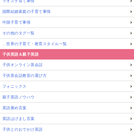
ラオス子育て事情
たらよい？ スウェーデンの「社会科」授業
国際結婚家庭の子育て事情
は楽しく学ぶアイデアに溢れている！
中国子育て事情
その他のタグ一覧
…世界の子育て・教育スタイル一覧
子供英語＆親子英語
子供オンライン英会話
子供英会話教室の選び方
フォニックス
親子英語ノウハウ
▲楽しく「政治」を学ぶアイデアが詰まっているスウェーデンの
英語褒め言葉
「社会科」の授業。生活の中での困りごとが政治によって解決で
きる社会であるとうことを子ども達が実感できるような授業展開
英語はげまし言葉
は日本の未来の社会科授業の参考になるかも！？
子供とのおでかけ英語
私達は子ども達に「
政治
」や「
選挙
」について、さら