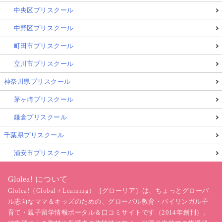
成功している「スウェーデン流の教育」の秘訣
なのか
中央区プリスクール
もしれません
。
中野区プリスクール
「政治」「選挙」「民主主義」を体験型で実学する教
町田市プリスクール
育メソッド
は、小学生でも段階的に、主体的に社会の
立川市プリスクール
仕組みを学ぶことができるため、
主権者教育の一つの
神奈川県プリスクール
あり方として効果的
なのではないかと思います。
茅ヶ崎プリスクール
本記事の最後になりますが皆様には
実際にスウェーデ
鎌倉プリスクール
ンの小学6年生が解いている「社会」のテスト
をため
千葉県プリスクール
してみていただこうと思います。
浦安市プリスクール
どれくらいしっかりと答えられるでしょうか？ ぜ
Glolea! について
ひ、親子でチャレンジしてみてくださいね！
Glolea!（Global＋Learning）［グローリア］は、ちょっとグローバ
ル志向なママ＆キッズのための、グローバル教育・バイリンガル子
育て・親子留学情報ポータル＆口コミサイトです（2014年創刊）。
超難問も！？ 日本の大学入試レベルも超え