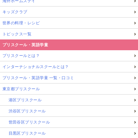
海外ホームステイ
しかし、親が教えるのはとってもハードルの高いテー
マでもありますよね。
キッズクラブ
世界の料理・レシピ
今回ご紹介させていただいたスウェーデンの学校で行
トピックス一覧
われている社会科授業のように、
プリスクール・英語学童
リアルに存在する政党の政治の内容を党員になり
プリスクールとは？
きってディベートしてみる
政治家になりきって模擬選挙を行ってみる
インターナショナルスクールとは？
子ども自らが擬似的に新政党を旗揚げし、政策・
プリスクール・英語学童 一覧・口コミ
公約を練ったりディベートを行う
模擬選挙で実際にグループ対抗で戦ってみる
東京都プリスクール
実際に活動している政治家に直接質問を投げかけ
港区プリスクール
たり議論をしてみる
渋谷区プリスクール
…などを通じて
多角的な体験学習が行われていること
世田谷区プリスクール
こそ、“夏季オリンピックよりも盛り上がる”ほどに
「政治」「選挙」に興味を持つ主権者を育てることに
目黒区プリスクール