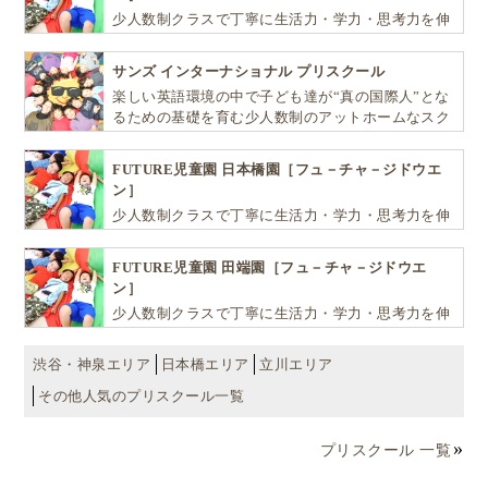
少人数制クラスで丁寧に生活力・学力・思考力を伸
ばしお子様の可能性を広げます！
6年生の子ども達は授業の中でその小屋へ行き、質問
サンズ インターナショナル プリスクール
をしたり議論をしました
。
楽しい英語環境の中で子ども達が“真の国際人”とな
るための基礎を育む少人数制のアットホームなスク
ールです
各政党はコーヒーやお菓子などを用意して議論するこ
FUTURE児童園 日本橋園［フュ－チャ－ジドウエ
とを待っているので、授業の時間に思わぬお菓子のプ
ン］
レゼントをもらって、
少人数制クラスで丁寧に生活力・学力・思考力を伸
ばしお子様の可能性を広げます！
FUTURE児童園 田端園［フュ－チャ－ジドウエ
ン］
○○政党も悪くはないな
少人数制クラスで丁寧に生活力・学力・思考力を伸
ばしお子様の可能性を広げます！
渋谷・神泉エリア
日本橋エリア
立川エリア
などと言っていました(笑)
その他人気のプリスクール一覧
プリスクール 一覧
将来の国の強さにつながる
社会問題を真剣に話し合っている大人の姿を