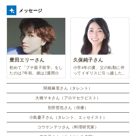
子どもたちが触れられる環境づくり
メッセージ
政党小屋には、自分達の
学校の先生
友達のお母さん
近所の人
が政治家としていることも珍しくありません。
豊田エリーさん
久保純子さん
初めて「プチ親子留学」をし
小学4年の夏、父の転勤に伴
たのは7年前。娘は2週間ロ
ってイギリスに引っ越した。
ンドンのサマースクールに通
い、英語劇に挑戦したり、
関根麻里さん（タレント）
大橋マキさん（アロマセラピスト）
別所哲也さん（俳優）
小島慶子さん（タレント、エッセイスト）
コウケンテツさん（料理研究家）