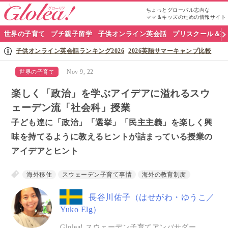
ちょっとグローバル志向な
ママ＆キッズのための情報サイト
グ
世界の子育て
プチ親子留学
子供オンライン英会話
プリスクール＆英
ロ
子供オンライン英会話ランキング2026
2026英語サマーキャンプ比較
ー
Nov 9, 22
世界の子育て
リ
楽しく「政治」を学ぶアイデアに溢れるスウ
ア
ェーデン流「社会科」授業
子ども達に「政治」「選挙」「民主主義」を楽しく興
ナ
味を持てるように教えるヒントが詰まっている授業の
ビ
アイデアとヒント
海外移住
スウェーデン子育て事情
海外の教育制度
長谷川佑子（はせがわ・ゆうこ／
Yuko Elg）
Glolea! スウェーデン子育てアンバサダー