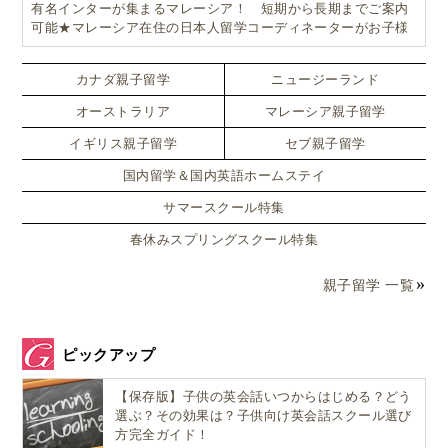
有名インターが集まるマレーシア！ 短期から長期までご案内
可能★マレーシア在住の日本人留学コーディネーターがお子様
そして、自分たちのグループがその
政党の党員になっ
お一人おひとりに合ったワンランク上のマレーシア親子留学を
カスタマイズ
たような形
で、他の政党を選んだグループと
「社会問
カナダ親子留学
ニュージーランド
題」についてディベート
をしていました。
オーストラリア
マレーシア親子留学
イギリス親子留学
セブ親子留学
例えば「環境問題」についてそれぞれの意見を話し合
国内留学＆国内英語ホームステイ
います。
サマースクール特集
春休みスプリングスクール特集
政治家に会ってリアルに質問＆議論！？ ス
ウェーデン政治にコミットする「社会科」授
親子留学 一覧
業
その後、
選挙活動をしている実際の政治家たちに会い
ピックアップ
に行くという授業もあります
。
【保存版】子供の英会話いつからはじめる？どう
選ぶ？その効果は？子供向け英会話スクール選び
方完全ガイド！