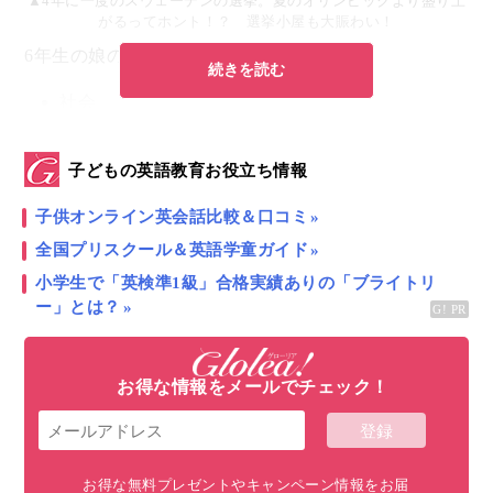
▲4年に一度のスウェーデンの選挙。夏のオリンピックより盛り上
がるってホント！？ 選挙小屋も大賑わい！
6年生の娘のクラスもたくさんの時間が
続きを読む
社会
政治
選挙
子どもの英語教育お役立ち情報
の学習に割かれました。
子供オンライン英会話比較＆口コミ
全国プリスクール＆英語学童ガイド
子ども達はとても授業を楽しんでいるようだったの
小学生で「英検準1級」合格実績ありの「ブライトリ
で、
スウェーデンではどのように「政治」や「選挙」
ー」とは？
学び、どのようなテストをしているのか
、皆さまにシ
ェアさせてください。
お得な情報をメールでチェック！
目次
お得な無料プレゼントやキャンペーン情報をお届