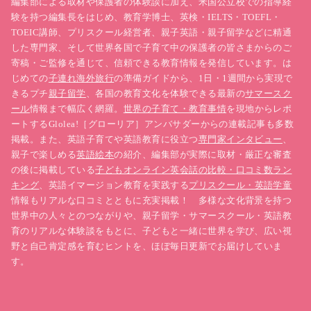
編集部による取材や保護者の体験談に加え、米国公立校での指導経
ている！？
験を持つ編集長をはじめ、教育学博士、英検・IELTS・TOEFL・
スウェーデンの小学6年生の「社会」のテスト
TOEIC講師、プリスクール経営者、親子英語・親子留学などに精通
を試してみよう！
した専門家、そして世界各国で子育て中の保護者の皆さまからのご
寄稿・ご監修を通じて、信頼できる教育情報を発信しています。は
※テストは各学校の教科担当教員によってつくられています。
じめての
子連れ海外旅行
の準備ガイドから、1日・1週間から実現で
きるプチ
親子留学
、各国の教育文化を体験できる最新の
サマースク
ール
情報まで幅広く網羅。
世界の子育て・教育事情
を現地からレポ
ートするGlolea!［グローリア］アンバサダーからの連載記事も多数
掲載。また、英語子育てや英語教育に役立つ
専門家インタビュー
、
親子で楽しめる
英語絵本
の紹介、編集部が実際に取材・厳正な審査
の後に掲載している
子どもオンライン英会話の比較・口コミ数ラン
キング
、英語イマージョン教育を実践する
プリスクール・英語学童
情報もリアルな口コミとともに充実掲載！ 多様な文化背景を持つ
世界中の人々とのつながりや、親子留学・サマースクール・英語教
育のリアルな体験談をもとに、子どもと一緒に世界を学び、広い視
野と自己肯定感を育むヒントを、ほぼ毎日更新でお届けしていま
す。
「民主主義」という言葉の意味は？