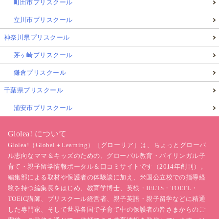
町田市プリスクール
立川市プリスクール
神奈川県プリスクール
茅ヶ崎プリスクール
鎌倉プリスクール
千葉県プリスクール
浦安市プリスクール
Glolea! について
Glolea!（Global＋Learning）［グローリア］は、ちょっとグローバ
ル志向なママ＆キッズのための、グローバル教育・バイリンガル子
育て・親子留学情報ポータル＆口コミサイトです（2014年創刊）。
編集部による取材や保護者の体験談に加え、米国公立校での指導経
験を持つ編集長をはじめ、教育学博士、英検・IELTS・TOEFL・
TOEIC講師、プリスクール経営者、親子英語・親子留学などに精通
した専門家、そして世界各国で子育て中の保護者の皆さまからのご