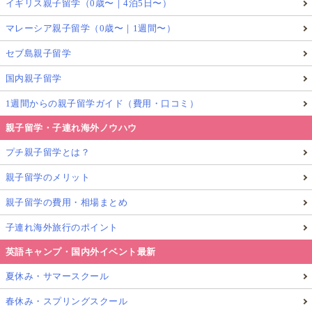
イギリス親子留学（0歳〜｜4泊5日〜）
けますよ。
マレーシア親子留学（0歳〜｜1週間〜）
また日本の母子手帳を持参すれば、予防接種欄に同じ
セブ島親子留学
ように記載してもらえるのも嬉しいポイント
！ 乳児
国内親子留学
検診もできます。
1週間からの親子留学ガイド（費用・口コミ）
親子留学・子連れ海外ノウハウ
日本での予防接種以外に特別に受けるべき予
防接種はある？
プチ親子留学とは？
中国に駐在になった場合には、大人でもB型肝炎と狂
親子留学のメリット
犬病の予防接種を指導される会社も多いようです。
親子留学の費用・相場まとめ
子連れ海外旅行のポイント
実際には…のら犬はほぼいません。
英語キャンプ・国内外イベント最新
リードなしで歩道を走っている犬も見かけますが、飼
夏休み・サマースクール
い犬はよくしつけがされていて暴走するようなことも
春休み・スプリングスクール