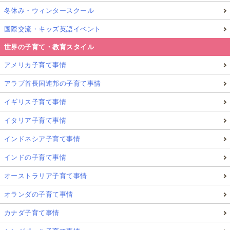
ありません。また上海人の意識も変わり、日本のよう
冬休み・ウィンタースクール
にきちんと犬にもワクチンを接種することも定着して
国際交流・キッズ英語イベント
きているようです。
世界の子育て・教育スタイル
もし
日本で予防接種ができなくても、上海で接種でき
アメリカ子育て事情
ます
のでご安心を。
アラブ首長国連邦の子育て事情
今回は、これなら子連れ上海も安心！日本語対応のお
イギリス子育て事情
すすめ病院情報つき「上海病院ガイド」としてママ向
イタリア子育て事情
けの上海の病院情報をお届けしました。
インドネシア子育て事情
インドの子育て事情
次回の連載記事では「
上海で共働きなら当たり前!?
お手伝いさん＆ベビーシッターさん事情
」について
オーストラリア子育て事情
お送りいたします。
オランダの子育て事情
カナダ子育て事情
記事をお読み頂きありがとうございました！