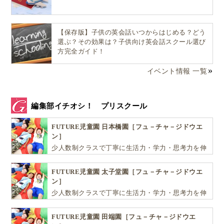
【保存版】子供の英会話いつからはじめる？どう
選ぶ？その効果は？子供向け英会話スクール選び
方完全ガイド！
イベント情報 一覧
編集部イチオシ！ プリスクール
子供が大きくなるにつれ、気になってくるのが歯の心
FUTURE児童園 日本橋園［フュ－チャ－ジドウエ
配。ホームドクターとしても確保しておきたいですよ
ン］
ね。
少人数制クラスで丁寧に生活力・学力・思考力を伸
ばしお子様の可能性を広げます！
こちらも日本人あるいは日本語が話せる先生に対応い
FUTURE児童園 太子堂園［フュ－チャ－ジドウエ
ただけます。
ン］
少人数制クラスで丁寧に生活力・学力・思考力を伸
アイ・スマイル歯科
ばしお子様の可能性を広げます！
［永顔口腔］
FUTURE児童園 田端園［フュ－チャ－ジドウエ