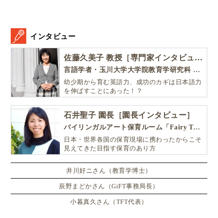
インタビュー
佐藤久美子 教授［専門家インタビュー］
言語学者・玉川大学大学院教育学研究科 教授・NHK「えいごであそぼ」総合指導
幼少期から育む英語力、成功のカギは日本語力
を伸ばすことにあった！？
石井聖子 園長［園長インタビュー］
バイリンガルアート保育ルーム「Fairy Tale（フェアリーテイル）」
▲上海のタクシーレシート及び領収書。４〜５センチくらいの幅
の帯です！
日本・世界各国の保育現場に携わったからこそ
見えてきた目指す保育のあり方
タクシーを利用し、目的地で支払いの際に
井川好ニさん（教育学博士）
辰野まどかさん（GiFT事務局長）
要发票（ヤオ・ファーピャオ） ／ レシートください！
小暮真久さん（TFT代表）