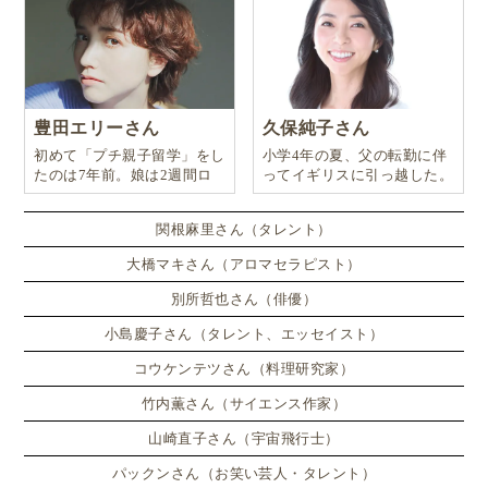
証対象
になりますから、タクシーで病院へ行かれる場
合には、必ずレシートをもらいましょう！
中国語でレシート及び領収書は「发票（ファーピャ
豊田エリーさん
久保純子さん
オ）」と言います。
初めて「プチ親子留学」をし
小学4年の夏、父の転勤に伴
たのは7年前。娘は2週間ロ
ってイギリスに引っ越した。
ンドンのサマースクールに通
い、英語劇に挑戦したり、
関根麻里さん（タレント）
大橋マキさん（アロマセラピスト）
別所哲也さん（俳優）
小島慶子さん（タレント、エッセイスト）
コウケンテツさん（料理研究家）
竹内薫さん（サイエンス作家）
山崎直子さん（宇宙飛行士）
パックンさん（お笑い芸人・タレント）