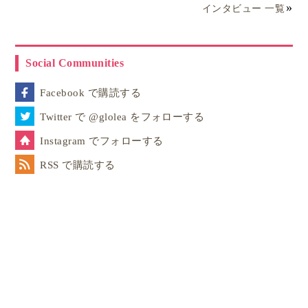
インタビュー 一覧
と言ってください。
印字に少し時間がかかりますので10秒ほど待っている
Social Communities
と、運転手がビリっと切って手渡してくれます。
受け
Facebook で購読する
取ったレシートを病院で受付の際に渡すと、帰りの精
算時に現金で手渡してもらえますよ
。
Twitter で @glolea をフォローする
Instagram でフォローする
上海子連れ移住…赤ちゃん連れの心配事「予
RSS で購読する
防接種」事情