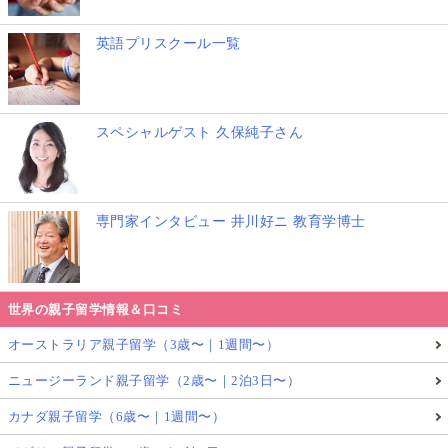
にB型肝炎を加えた6種混合ワクチンも接種が可能で
英語プリスクール一覧
す。
例えば1回目は日本で受けて、2回目を上海で受けても
スペシャルゲスト 久保純子さん
大丈夫なの？
専門家インタビュー 井川好ニ 教育学博士
という疑問もありますよね。
予防接種は感染症から子供を守るためのものなので、
世界の親子留学情報＆口コミ
メーカーが違うからといって効能が大きく違ったり、
効果が薄れるといった心配は要らないようです。
オーストラリア親子留学（3歳〜｜1週間〜）
ニュージーランド親子留学（2歳〜｜2泊3日〜）
どうしても気になる方は事前に病院側に扱っているワ
カナダ親子留学（6歳〜｜1週間〜）
クチンについてお問合せされると丁寧に答えていただ