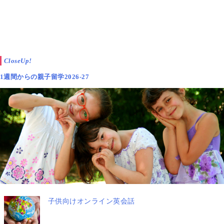
CloseUp!
ちなみに、赤ちゃん連れで上海に移住・駐在が決まっ
1週間からの親子留学2026-27
ているお母さんは、まず
予防接種
の心配があるかと思
いますので、ここからは上海に子連れで長期滞在・在
住される方向けに予防接種事情について解説していき
ます。
上記リストでお届けしたような
日本人医師がいる病院
では日本製のワクチンも多く、その他欧米製など輸入
したワクチンを使用
されています。
子供向けオンライン英会話
ジフテリア・百日せき・破傷風・ポリオの4種混合ワ
クチン、またHibを加えた5種混合ワクチン、Hibに更