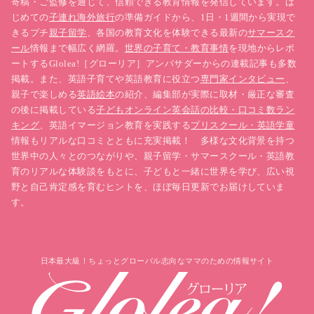
寄稿・ご監修を通じて、信頼できる教育情報を発信しています。は
じめての
子連れ海外旅行
の準備ガイドから、1日・1週間から実現で
きるプチ
親子留学
、各国の教育文化を体験できる最新の
サマースク
ール
情報まで幅広く網羅。
世界の子育て・教育事情
を現地からレポ
ートするGlolea!［グローリア］アンバサダーからの連載記事も多数
掲載。また、英語子育てや英語教育に役立つ
専門家インタビュー
、
親子で楽しめる
英語絵本
の紹介、編集部が実際に取材・厳正な審査
の後に掲載している
子どもオンライン英会話の比較・口コミ数ラン
キング
、英語イマージョン教育を実践する
プリスクール・英語学童
情報もリアルな口コミとともに充実掲載！ 多様な文化背景を持つ
世界中の人々とのつながりや、親子留学・サマースクール・英語教
育のリアルな体験談をもとに、子どもと一緒に世界を学び、広い視
野と自己肯定感を育むヒントを、ほぼ毎日更新でお届けしていま
す。
日本最大級！ちょっとグローバル志向なママのための情報サイト