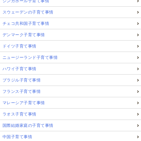
シンガポール子育て事情
★
★
★
★
★
評価を送る
スウェーデンの子育て事情
みんなの評価:
5
(
1
件)
チェコ共和国子育て事情
デンマーク子育て事情
中国語
海外移住
中国子育て事情
上海子育て事情
ドイツ子育て事情
海外子連れ移住
ニュージーランド子育て事情
この記事を執筆したGlolea!アンバサダー
ハワイ子育て事情
井口寛子（Hiroko Iguchi）
ブラジル子育て事情
Glolea! 上海在住フリースタイルアンバサダー
フランス子育て事情
上海
マレーシア子育て事情
日本では、プロデューサーとして販売促進活動や広告制作、イベ
ラオス子育て事情
ントなどプロジェクト・マネジメントに従事。ファッション、プ
ロダクトデザイン、建築、アートが大好き。"不覊自由"なライフス
国際結婚家庭の子育て事情
タイルを求め、2011年11月より生活ベースを上海へ。"グローバ
中国子育て事情
ル"を教育モットーに子育て奮闘中。現在は国際幼稚園に勤務。