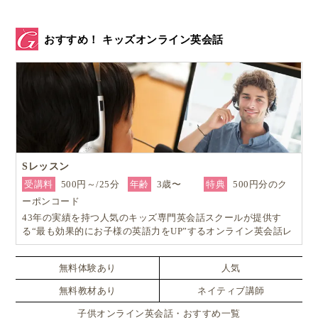
とはいえ、
上海には国際的な病院が病院が多数あり、
ローカル病院へ行く必要はありません
。また日本人医
おすすめ！ キッズオンライン英会話
師の在籍している病院も多くあり、そういった病院で
は受付なども全て日本語でOK。
なので気になることは
何でも日本語で聞く事ができま
すよ
。
Sレッスン
上海在住日本人御用達！おすすめ病院リスト7
受講料
500円～/25分
年齢
3歳〜
特典
500円分のク
選
ーポンコード
43年の実績を持つ人気のキッズ専門英会話スクールが提供す
る“最も効果的にお子様の英語力をUP”するオンライン英会話レ
ッスン！
無料体験あり
人気
無料教材あり
ネイティブ講師
子供オンライン英会話・おすすめ一覧