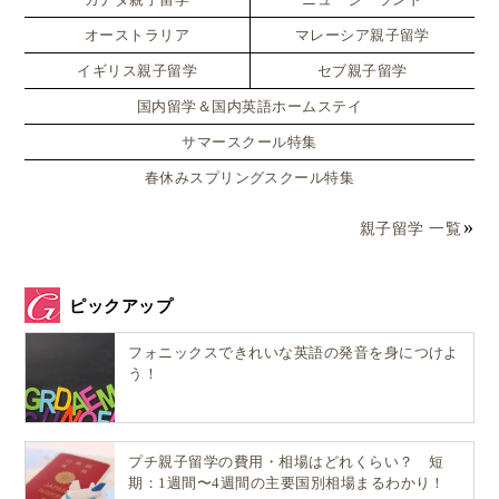
［内科・小児科・外科・婦人科・中医科・眼科・耳鼻科・歯科］
オーストラリア
マレーシア親子留学
7.
上海森茂診療所
イギリス親子留学
セブ親子留学
［内科・外科・胃腸科・小児科・婦人科］
国内留学＆国内英語ホームステイ
サマースクール特集
クリニックはどこも９時頃〜18時頃まで、日曜は休診
が一般的なので、日本のクリニックと同じ感覚です
春休みスプリングスクール特集
ね。
親子留学 一覧
※本記事に挙げた病院以外にも多数の日本語対応クリニックがあ
ります。
※上記はすべて日本語HPありの上海の病院リストです。
ピックアップ
フォニックスできれいな英語の発音を身につけよ
う！
長期上海滞在になれば利用する可能性が高
い…日本語対応OKの歯医者さん！
プチ親子留学の費用・相場はどれくらい？ 短
期：1週間〜4週間の主要国別相場まるわかり！