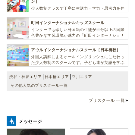
ン］
少人数制クラスで丁寧に生活力・学力・思考力を伸
その他、上記病院の紹介で挙げた
ばしお子様の可能性を広げます！
町田インターナショナルキッズスクール
JGH（上海グリーンクリニックデンタル）
インターでも珍しい外国籍の生徒が半分以上の国際
東和クリニック
色豊かな学習環境が魅力の「町田インターナショナ
上海平和クリニック
ルキッズスクール」。
GHC(グローバルヘルスケアクリニック)
アウルインターナショナルスクール［日本橋校］
外国人講師によるオールイングリッシュにこだわっ
にも歯科がありますよ。
た少人数制のスクールです。子ども達が英語を学ぶ
だけではなく、英語で学ぶ環境を提供します！
渋谷・神泉エリア
日本橋エリア
立川エリア
タクシーで上海の病院に行く際はレシートを
その他人気のプリスクール一覧
貰うことを忘れずに！
ほとんどの方が病院利用をされる際は海外旅行傷害保
プリスクール 一覧
険を利用されると思います。
メッセージ
ここ上海では交通手段としてタクシーを利用すること
も多いです。
病院への交通費も海外旅行傷害保険の保