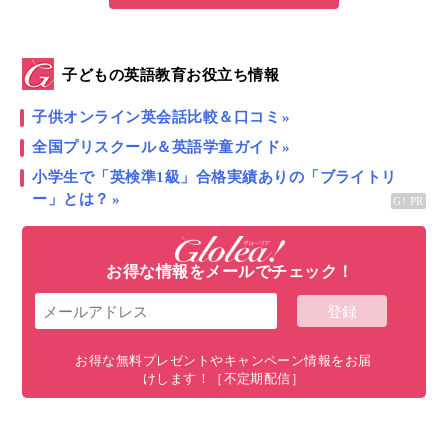
子どもの英語教育お役立ち情報
中国・上海で急な病気やケガをしてしまった
らどうする？
子供オンライン英会話比較＆口コミ
全国プリスクール＆英語学童ガイド
海外で病院に行く際には、言語が大きなネックに感じ
小学生で「英検準1級」合格実績ありの「ブライトリ
られる方も多いはず。
ー」とは？
お得な情報をメールでチェック！
お得な無料プレゼントやキャンペーン情報をお届
けします！［不定期配信］