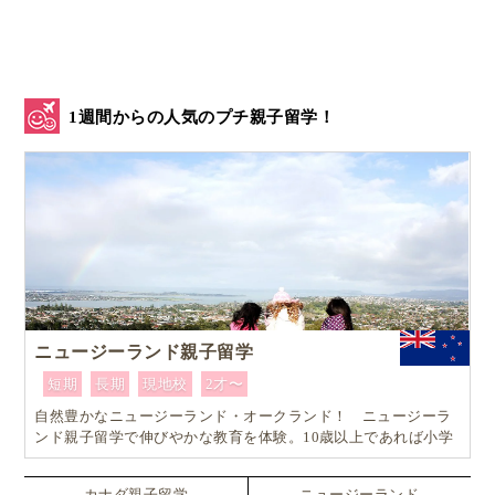
1.
JGH(上海グリーンクリニック)
［内科・外科・小児科・婦人科・歯科］
2.
サクラクリニック(桜華)
［内科・外科・整形外科・小児科・耳鼻科・中医科・婦人科］
1週間からの人気のプチ親子留学！
3.
東和クリニック
［内科・小児科・外科・婦人科・中医科・眼科・耳鼻科・歯科］
上海の中心部にあたるエリア。欧米人なども多く居住
しているエリアの病院は以下。
5.
GHC(グローバルヘルスケアクリニック)
［内科・外科・産婦人科・小児科・耳鼻喉科・眼科・皮膚科・中医科・
歯科・泌尿器科など］
ニュージーランド親子留学
短期
長期
現地校
2才〜
新しい建物が多く高層ビルが立ち並ぶ、浦東エリア。
自然豊かなニュージーランド・オークランド！ ニュージーラ
こちらも日本人が多く住むエリアです。
ンド親子留学で伸びやかな教育を体験。10歳以上であれば小学
生でも単身留学可能なスペシャルプラン！！
6.
東和クリニック
カナダ親子留学
ニュージーランド