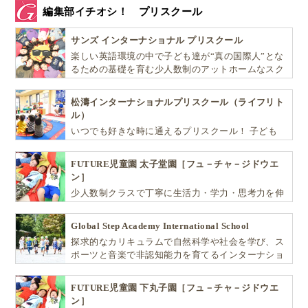
編集部イチオシ！ プリスクール
サンズ インターナショナル プリスクール
楽しい英語環境の中で子ども達が“真の国際人”とな
るための基礎を育む少人数制のアットホームなスク
ールです
松濤インターナショナルプリスクール（ライフリト
ル）
いつでも好きな時に通えるプリスクール！ 子ども
達一人ひとりの個性を尊重し、想像力豊かな感性、
自ら進んで学ぶこと、考える力を育みます
FUTURE児童園 太子堂園［フュ－チャ－ジドウエ
ン］
少人数制クラスで丁寧に生活力・学力・思考力を伸
ばしお子様の可能性を広げます！
Global Step Academy International School
探求的なカリキュラムで自然科学や社会を学び、ス
ポーツと音楽で非認知能力を育てるインターナショ
ナル・プリスクールです。
FUTURE児童園 下丸子園［フュ－チャ－ジドウエ
ン］