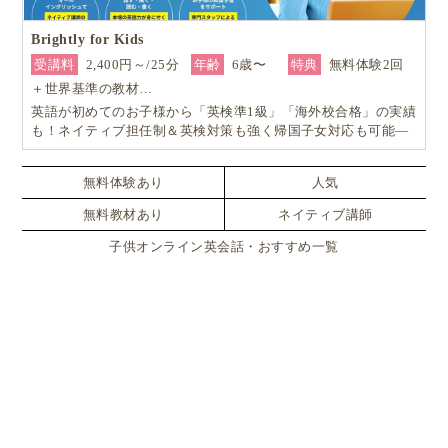
Brightly for Kids
受講料
2,400円～/25分
年齢
6歳〜
特典
無料体験2回
＋世界基準の教材…
英語が初めてのお子様から「英検準1級」「海外校合格」の実績
も！ネイティブ担任制＆英検対策も強く帰国子女対応も可能―
小学生からの4技能本格英会話『Brightly for Kids｜ブライトリ
ー』
無料体験あり
人気
無料教材あり
ネイティブ講師
子供オンライン英会話・おすすめ一覧