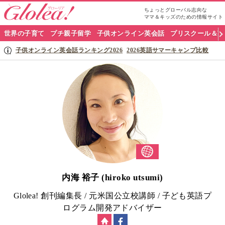
ちょっとグローバル志向な
ママ＆キッズのための情報サイト
グ
世界の子育て
プチ親子留学
子供オンライン英会話
プリスクール＆英
ロ
子供オンライン英会話ランキング2026
2026英語サマーキャンプ比較
ー
リ
ア
ナ
ビ
内海 裕子 (hiroko utsumi)
Glolea! 創刊編集長 / 元米国公立校講師 / 子ども英語プ
ログラム開発アドバイザー