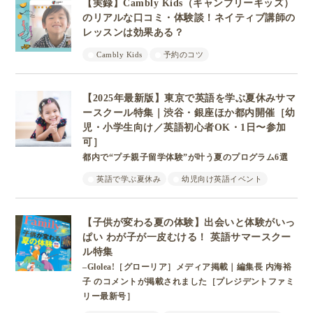
【実録】Cambly Kids（キャンブリーキッズ）
のリアルな口コミ・体験談！ネイティブ講師の
レッスンは効果ある？
Cambly Kids
予約のコツ
【2025年最新版】東京で英語を学ぶ夏休みサマ
ースクール特集｜渋谷・銀座ほか都内開催［幼
児・小学生向け／英語初心者OK・1日〜参加
可］
都内で“プチ親子留学体験”が叶う夏のプログラム6選
英語で学ぶ夏休み
幼児向け英語イベント
【子供が変わる夏の体験】出会いと体験がいっ
ぱい わが子が一皮むける！ 英語サマースクー
ル特集
–Glolea!［グローリア］メディア掲載｜編集長 内海裕
子 のコメントが掲載されました［プレジデントファミ
リー最新号］