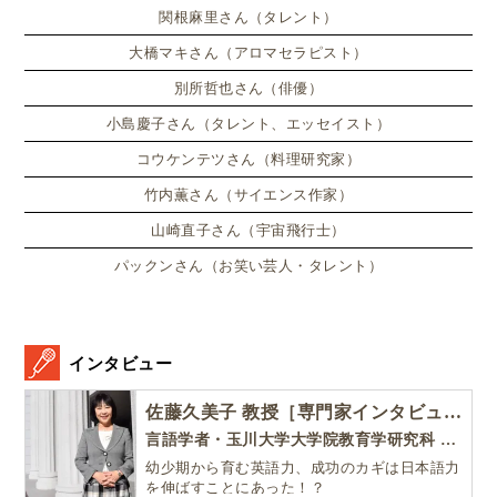
い、英語劇に挑戦したり、
関根麻里さん（タレント）
大橋マキさん（アロマセラピスト）
別所哲也さん（俳優）
小島慶子さん（タレント、エッセイスト）
コウケンテツさん（料理研究家）
竹内薫さん（サイエンス作家）
山崎直子さん（宇宙飛行士）
パックンさん（お笑い芸人・タレント）
インタビュー
佐藤久美子 教授［専門家インタビュー］
言語学者・玉川大学大学院教育学研究科 教授・NHK「えいごであそぼ」総合指導
幼少期から育む英語力、成功のカギは日本語力
を伸ばすことにあった！？