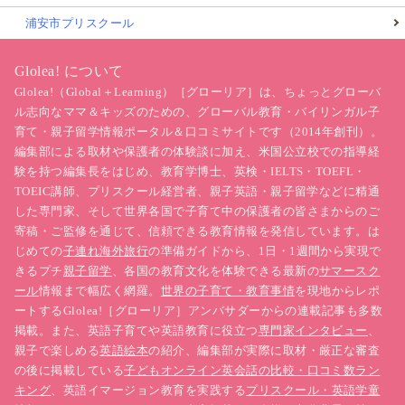
浦安市プリスクール
Glolea! について
Glolea!（Global＋Learning）［グローリア］は、ちょっとグローバ
ル志向なママ＆キッズのための、グローバル教育・バイリンガル子
育て・親子留学情報ポータル＆口コミサイトです（2014年創刊）。
編集部による取材や保護者の体験談に加え、米国公立校での指導経
験を持つ編集長をはじめ、教育学博士、英検・IELTS・TOEFL・
TOEIC講師、プリスクール経営者、親子英語・親子留学などに精通
した専門家、そして世界各国で子育て中の保護者の皆さまからのご
寄稿・ご監修を通じて、信頼できる教育情報を発信しています。は
じめての
子連れ海外旅行
の準備ガイドから、1日・1週間から実現で
きるプチ
親子留学
、各国の教育文化を体験できる最新の
サマースク
ール
情報まで幅広く網羅。
世界の子育て・教育事情
を現地からレポ
ートするGlolea!［グローリア］アンバサダーからの連載記事も多数
掲載。また、英語子育てや英語教育に役立つ
専門家インタビュー
、
親子で楽しめる
英語絵本
の紹介、編集部が実際に取材・厳正な審査
の後に掲載している
子どもオンライン英会話の比較・口コミ数ラン
キング
、英語イマージョン教育を実践する
プリスクール・英語学童