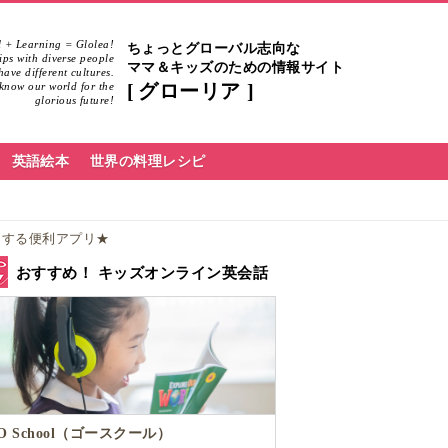
 + Learning = Glolea!
ちょっとグローバル志向な
hips with diverse people
ママ＆キッズのための情報サイト
ave different cultures.
know our world for the
グローリア
glorious future!
英語絵本
世界の料理レシピ
けする便利アプリ★
おすすめ！ キッズオンライン英会話
O School（ゴースクール）