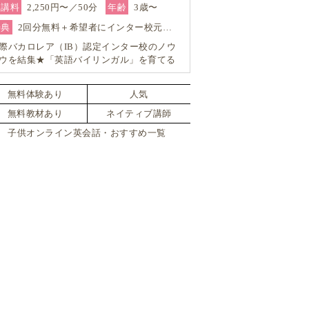
受講料
2,250円〜／50分
年齢
3歳〜
特典
2回分無料＋希望者にインター校元…
際バカロレア（IB）認定インター校のノウ
ウを結集★「英語バイリンガル」を育てる
ンライン・スクール「GO School（ゴースク
ル）」
無料体験あり
人気
無料教材あり
ネイティブ講師
子供オンライン英会話・おすすめ一覧