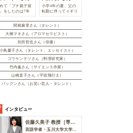
めて「プチ親子留
小学4年の夏、父の
」をしたのは7年
転勤に伴ってイギリ
。娘は2週間ロン
スに引っ越した。
ンのサマースクー
関根麻里さん（タレント）
に通い、英語劇に
戦したり、
大橋マキさん（アロマセラピスト）
別所哲也さん（俳優）
小島慶子さん（タレント、エッセイスト）
コウケンテツさん（料理研究家）
竹内薫さん（サイエンス作家）
山崎直子さん（宇宙飛行士）
パックンさん（お笑い芸人・タレント）
インタビュー
佐藤久美子 教授［専門家インタビュー］
言語学者・玉川大学大学院教育学研究科 教授・NHK「えいごであそぼ」総合指導