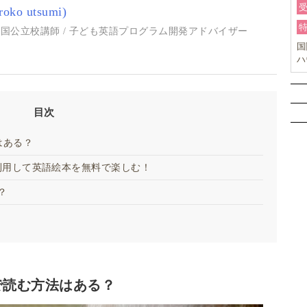
ko utsumi)
/ 元米国公立校講師 / 子ども英語プログラム開発アドバイザー
国
ハ
オ
ー
目次
はある？
を利用して英語絵本を無料で楽しむ！
？
で読む方法はある？