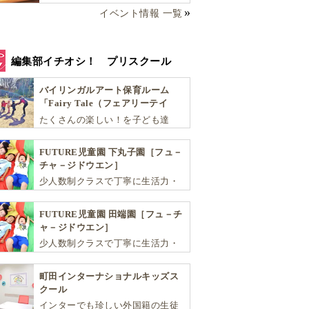
イベント情報 一覧
編集部イチオシ！ プリスクール
バイリンガルアート保育ルーム
「Fairy Tale（フェアリーテイ
ル）」
たくさんの楽しい！を子ども達
へ。バラエティーに富んだプログ
ラムとバイリンガル保育で子供達
FUTURE児童園 下丸子園［フュ－
の『生きる力』を育てます。
チャ－ジドウエン］
少人数制クラスで丁寧に生活力・
学力・思考力を伸ばしお子様の可
能性を広げます！
FUTURE児童園 田端園［フュ－チ
ャ－ジドウエン］
少人数制クラスで丁寧に生活力・
学力・思考力を伸ばしお子様の可
能性を広げます！
町田インターナショナルキッズス
クール
インターでも珍しい外国籍の生徒