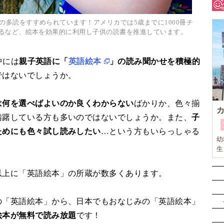
多読をすすめられています！アメリカでは5歳までに1000冊チ
るなど、絵本を効果的に利用し子供の読書を推進しています。
中には
親子英語に「
英語絵本
」の読み聞かせを積極的
ではないでしょうか。
は何を選べばよいのか良くわからない
ばかりか、色々揃
躊躇している方も多いのではないでしょうか。また、
子
ためにも色々試し読みしたい
…という方もいらっしゃる
幼
生
以上に「英語絵本」の所蔵が数多くあります。
の「英語絵本」から、日本でもおなじみの「英語絵本」
絵本が無料で読み放題
です！