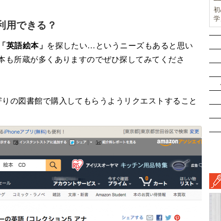
初
学
利用できる？
前
ド
の「英語絵本」
を探したい…というニーズもあると思い
ル
挑
連本も所蔵が多くありますのでぜひ探してみてくださ
寄りの図書館で購入してもらうようリクエストすること