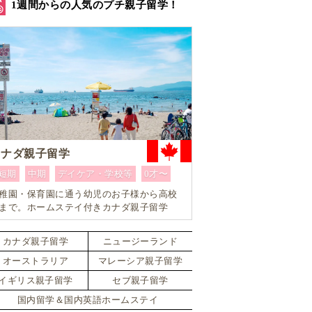
1週間からの人気のプチ親子留学！
カナダ親子留学
短期
中期
デイケア・学校等
0才〜
稚園・保育園に通う幼児のお子様から高校
まで。ホームステイ付きカナダ親子留学
カナダ親子留学
ニュージーランド
オーストラリア
マレーシア親子留学
イギリス親子留学
セブ親子留学
国内留学＆国内英語ホームステイ