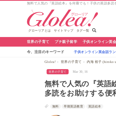
無料で人気の『英語絵本』を何冊でも！子供の英語多読をお助
グローリアとは
サイトマップ
タグ一覧
グ
世界の子育て
プチ親子留学
子供オンライン英
ロ
今、注目のキーワード
子供オンライン英会話ランキ
ー
Glolea!
世界の子育て
内海 裕子 (hiroko u
リ
Mar 30, 16
世界の子育て
ア
無料で人気の『英語
ナ
多読をお助けする便
ビ
無料
早期英語教育
英語絵本