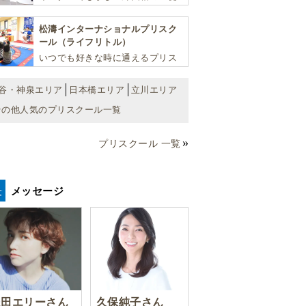
が半分以上の国際色豊かな学習環
境が魅力の「町田インターナショ
松濤インターナショナルプリスク
ナルキッズスクール」。
ール（ライフリトル）
いつでも好きな時に通えるプリス
クール！ 子ども達一人ひとりの個
性を尊重し、想像力豊かな感性、
谷・神泉エリア
日本橋エリア
立川エリア
自ら進んで学ぶこと、考える力を
その他人気のプリスクール一覧
育みます
プリスクール 一覧
メッセージ
豊田エリーさん
久保純子さん