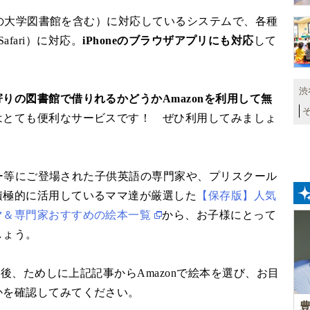
上の大学図書館を含む）に対応しているシステムで、各種
、Safari）に対応。
iPhoneのブラウザアプリにも対応
して
渋
寄りの図書館で借りれるかどうかAmazonを利用して無
はとても便利なサービスです！ ぜひ利用してみましょ
ビュー等にご登場された子供英語の専門家や、プリスクール
積極的に活用しているママ達が厳選した
【保存版】人気
マ＆専門家おすすめの絵本一覧
から、お子様にとって
しょう。
た後、ためしに上記記事からAmazonで絵本を選び、お目
かを確認してみてください。