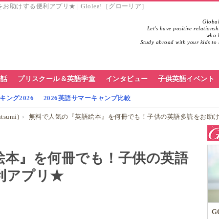
けする便利アプリ★ | Glolea!［グローリア］
Global
Let's have positive relations
who h
Study abroad with your kids to 
会話
プリスクール＆英語学童
インタビュー
子供英語イベント
ング2026
2026英語サマーキャンプ比較
tsumi)
無料で人気の『英語絵本』を何冊でも！子供の英語多読をお助
絵本』を何冊でも！子供の英語
利アプリ★
G