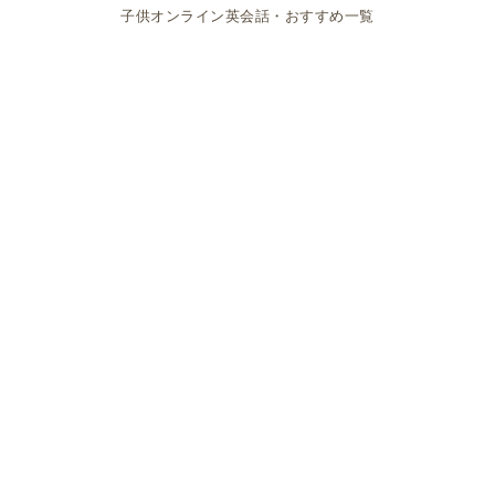
子供オンライン英会話・おすすめ一覧
So when do you feel loved? What can mommy and
daddy do to help you feel loved?
どんなときに、愛されてるって感じる？ ママとパパは
あなたが愛を感じるためにどんなことができるかしら？
と質問したのです。
やや唐突な感じもしますが、この質問を聞いて、息子
はとたんに笑顔になり、
When you play video game with me.
一緒にビデオゲームをしてくれてるとき！
と答えたそうです。