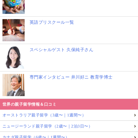
話していくうちに、子ども自身にとっても、
自分は親
にこうしてほしかったんだなと、“自分の感情を言語
化できるチャンス”
になると思います。
英語プリスクール一覧
家族で過ごすことの多くなるホリデーシーズン、ぜ
ひ、お子さんとの時間を取って、この質問をしてみて
スペシャルゲスト 久保純子さん
ください。
Michelleは、
専門家インタビュー 井川好ニ 教育学博士
One simple question. How will your kids answer it?
世界の親子留学情報＆口コミ
オーストラリア親子留学（3歳〜｜1週間〜）
と書いて、記事を締めくくっています。
ニュージーランド親子留学（2歳〜｜2泊3日〜）
カナダ親子留学（6歳〜｜1週間〜）