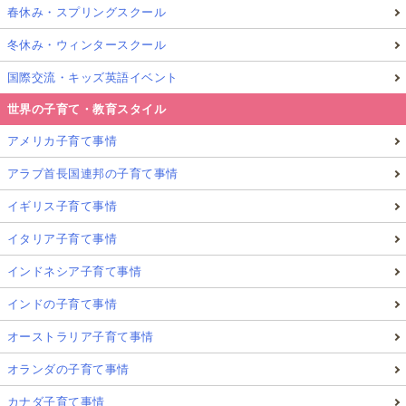
ワシントンD.C.
春休み・スプリングスクール
冬休み・ウィンタースクール
2014年よりワシントンD.C.在住。渡米するまでテレビ局のディレ
国際交流・キッズ英語イベント
クターとして、教育・教養分野の番組を制作。夫の海外転勤に伴
い退職、”世界の子育てを取材するジャーナリスト”を目標に、２
世界の子育て・教育スタイル
歳の娘とアメリカ生活奮闘中！趣味は旅行、芸術、読書。ロシア
文学、モネ、尾形光琳、冬のドイツをこよなく愛しています。
アメリカ子育て事情
記事一覧
詳細プロフィール
アラブ首長国連邦の子育て事情
イギリス子育て事情
イタリア子育て事情
インドネシア子育て事情
インドの子育て事情
オーストラリア子育て事情
オランダの子育て事情
カナダ子育て事情