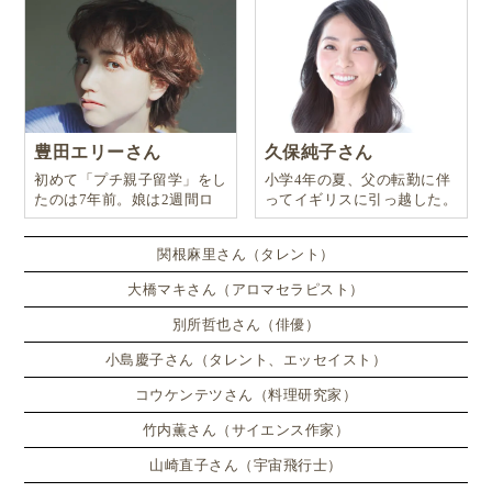
Image courtesy of stockimages at FreeDigitalPhotos.net
How can I help you feel loved?
豊田エリーさん
久保純子さん
初めて「プチ親子留学」をし
小学4年の夏、父の転勤に伴
このフレーズ、日本人にも馴染みやすいようにさらに
たのは7年前。娘は2週間ロ
ってイギリスに引っ越した。
意訳すると、
ンドンのサマースクールに通
い、英語劇に挑戦したり、
関根麻里さん（タレント）
大橋マキさん（アロマセラピスト）
どんなときに、愛されてるって感じる？
別所哲也さん（俳優）
小島慶子さん（タレント、エッセイスト）
ということになるでしょう。
コウケンテツさん（料理研究家）
大事な点は、
質問が１つだからといって、答えが１つ
竹内薫さん（サイエンス作家）
とは限らない
ということです。むしろ、
答えは多けれ
山崎直子さん（宇宙飛行士）
ば多いほどいい
のです。