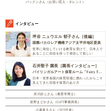
パックンさん（お笑い芸人・タレント）
Michelleと息子とのやり取りを見ると、具体的な答え
から、どんどんシンプルな答えになっていっていま
インタビュー
す。
坪谷 ニュウエル 郁子さん［後編］
子どもは、自分が何を親に求めているのか、答えてい
国際バカロレア機構アジア太平洋地区委員
くうちにクリアになっていく
のだと思います。
世界に発信していける教育を受けて、日本人で
あることに自信を持って発信して欲しい
最初に子どもが話し始めたときに「なんだ、そんなこ
石井聖子 園長［園長インタビュー］
と」という顔をせずに促して、
“子ども自身の言葉”を
バイリンガルアート保育ルーム「Fairy Tale（フェアリーテイル）」
どんどん引き出してみましょう
！
日本・世界各国の保育現場に携わったからこそ
見えてきた目指す保育のあり方
まとめ：子どもの感情を言語化するのを手伝
井川好ニさん（教育学博士）
ってあげよう！
辰野まどかさん（GiFT事務局長）
小暮真久さん（TFT代表）