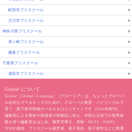
町田市プリスクール
立川市プリスクール
神奈川県プリスクール
茅ヶ崎プリスクール
鎌倉プリスクール
千葉県プリスクール
浦安市プリスクール
Glolea! について
Glolea!（Global＋Learning）［グローリア］は、ちょっとグローバ
ル志向なママ＆キッズのための、グローバル教育・バイリンガル子
育て・親子留学情報ポータル＆口コミサイトです（2014年創刊）。
編集部による取材や保護者の体験談に加え、米国公立校での指導経
験を持つ編集長をはじめ、教育学博士、英検・IELTS・TOEFL・
TOEIC講師、プリスクール経営者、親子英語・親子留学などに精通