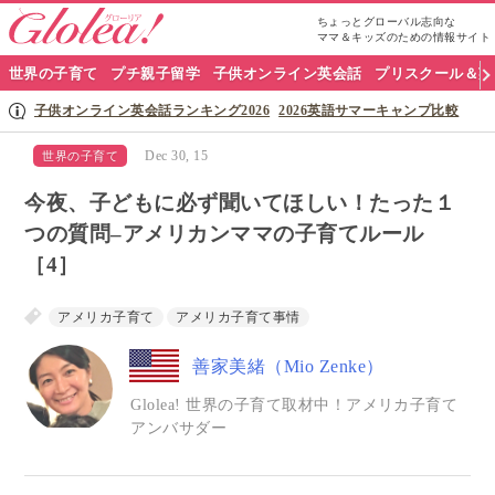
ちょっとグローバル志向な
ママ＆キッズのための情報サイト
グ
世界の子育て
プチ親子留学
子供オンライン英会話
プリスクール＆英
ロ
子供オンライン英会話ランキング2026
2026英語サマーキャンプ比較
ー
Dec 30, 15
世界の子育て
リ
今夜、子どもに必ず聞いてほしい！たった１
ア
つの質問–アメリカンママの子育てルール
［4］
ナ
ビ
アメリカ子育て
アメリカ子育て事情
善家美緒（Mio Zenke）
Glolea! 世界の子育て取材中！アメリカ子育て
アンバサダー