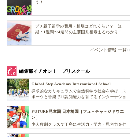
う！
When you stop doing the dishes and play with me.
ママがお皿を洗うのをやめて一緒に遊んでくれたとき！
プチ親子留学の費用・相場はどれくらい？ 短
期：1週間〜4週間の主要国別相場まるわかり！
イベント情報 一覧
When you smile at me.
ママが僕に笑ってくれたとき！
編集部イチオシ！ プリスクール
Global Step Academy International School
探求的なカリキュラムで自然科学や社会を学び、ス
When you watch me.
ポーツと音楽で非認知能力を育てるインターナショ
ママが僕を見てくれたとき！
ナル・プリスクールです。
FUTURE児童園 日本橋園［フュ－チャ－ジドウエ
ン］
少人数制クラスで丁寧に生活力・学力・思考力を伸
…と、どんどん話し始めたのです。
ばしお子様の可能性を広げます！