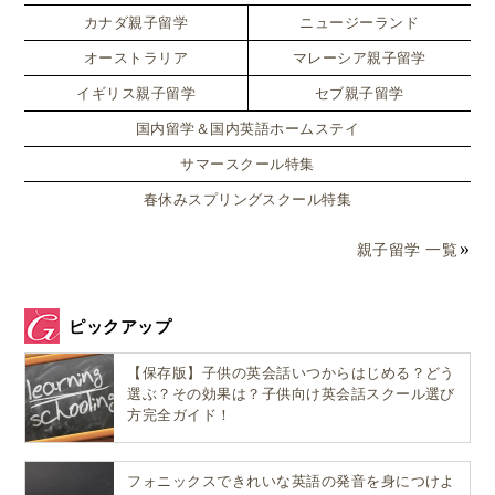
カナダ親子留学
ニュージーランド
オーストラリア
マレーシア親子留学
When you hold my hand.
イギリス親子留学
セブ親子留学
ママが手を握ってくれたとき！
国内留学＆国内英語ホームステイ
サマースクール特集
春休みスプリングスクール特集
When you really laugh at something I say, not a fake
laugh.
親子留学 一覧
ママが、僕の言ったことで本当に、嘘じゃなく笑ってく
れたとき！
ピックアップ
【保存版】子供の英会話いつからはじめる？どう
選ぶ？その効果は？子供向け英会話スクール選び
方完全ガイド！
When you cuddle me at night.
ママが夜抱っこしてくれたとき！
フォニックスできれいな英語の発音を身につけよ