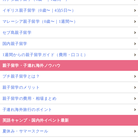
それでは、また次回！ See you soon!
イギリス親子留学（0歳〜｜4泊5日〜）
参考：THE ONE QUESTION YOU SHOULD ASK
マレーシア親子留学（0歳〜｜1週間〜）
YOUR CHILD TONIGHT ［From Babble ］
セブ島親子留学
記事をお読み頂きありがとうございました！
国内親子留学
1週間からの親子留学ガイド（費用・口コミ）
★
★
★
★
★
評価を送る
親子留学・子連れ海外ノウハウ
みんなの評価:
評価してね♪
(
0
件)
プチ親子留学とは？
親子留学のメリット
アメリカ子育て
アメリカ子育て事情
親子留学の費用・相場まとめ
この記事を執筆したGlolea!アンバサダー
子連れ海外旅行のポイント
善家美緒（Mio Zenke）
英語キャンプ・国内外イベント最新
Glolea! 世界の子育て取材中！アメリカ子育て
夏休み・サマースクール
アンバサダー