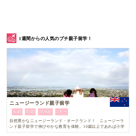
ずいぶん即物的な答えだな、と思いますね。でも、こ
のときMichelleは、これは、ただ一緒にゲームをして
ほしい、一緒にゲームをしてくれれば愛されてると感
1週間からの人気のプチ親子留学！
じられる、という意味ではない、つまり、
It’s joining in on his thing, and watching him shine
something he’s proud of.
自分のやっていることに関心を持ってほしい、自分が得
意なことを見てほしい
ニュージーランド親子留学
ということだ、と理解しました。
短期
長期
現地校
2才〜
自然豊かなニュージーランド・オークランド！ ニュージーラ
そして、母親が自分の言ったことを理解してくれたと
ンド親子留学で伸びやかな教育を体験。10歳以上であれば小学
生でも単身留学可能なスペシャルプラン！！
感じた息子は、続けざまに、