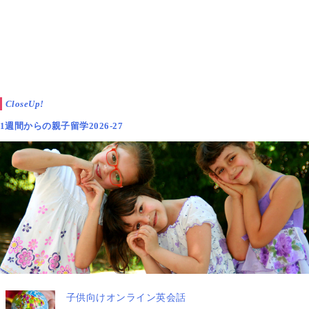
CloseUp!
Image courtesy of imagerymajestic at FreeDigitalPhotos.net
「
今夜、子どもに必ず聞いてほしい！たった１つの質
1週間からの親子留学2026-27
問
」、いかがでしたか？
記事を読んで、わたしは、子ども自身の言葉を引き出
すために大切なのは、
親が、“子どもの話しを聞く姿
勢を持つこと”
なんだな、と感じました。
この質問はとてもシンプルですが、子どもの答えはき
っといくつも返ってくるでしょう。
子供向けオンライン英会話