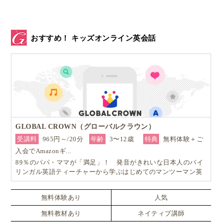
心に残ったこのフレーズを、Michelleは自分自身の結
婚を立て直すために、自分自身に、そして夫に繰り返
したそうです。
おすすめ！ キッズオンライン英会話
そして、やがて子どもが生まれてから、このフレーズ
の真価がはっきりわかったとのことです。
あるとき、Michelleと夫、６歳になる息子は、飛行機
の中で離陸を待っていました。
GLOBAL CROWN（グローバルクラウン）
受講料
965円～/20分
年齢
3〜12歳
特典
無料体験＋ご
息子は両親に構ってほしがっていましたが、飛行機の
入会でAmazonギ...
離陸のときは誰しも心が落ち着かないもので、
89％のパパ・ママが「満足」！ 発音がきれいな日本人のバイ
Michelleも夫も息子に注意を向けられませんでした。
リンガル英語ティーチャーから学ぶはじめてのマンツーマン英
会話
飛行機が無事離陸してしばらく経ってから、不安そう
無料体験あり
人気
にしていた息子に対して、ふと、Michelleは、
無料教材あり
ネイティブ講師