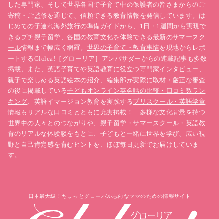
した専門家、そして世界各国で子育て中の保護者の皆さまからのご
寄稿・ご監修を通じて、信頼できる教育情報を発信しています。は
じめての
子連れ海外旅行
の準備ガイドから、1日・1週間から実現で
きるプチ
親子留学
、各国の教育文化を体験できる最新の
サマースク
ール
情報まで幅広く網羅。
世界の子育て・教育事情
を現地からレポ
ートするGlolea!［グローリア］アンバサダーからの連載記事も多数
掲載。また、英語子育てや英語教育に役立つ
専門家インタビュー
、
親子で楽しめる
英語絵本
の紹介、編集部が実際に取材・厳正な審査
の後に掲載している
子どもオンライン英会話の比較・口コミ数ラン
キング
、英語イマージョン教育を実践する
プリスクール・英語学童
情報もリアルな口コミとともに充実掲載！ 多様な文化背景を持つ
世界中の人々とのつながりや、親子留学・サマースクール・英語教
育のリアルな体験談をもとに、子どもと一緒に世界を学び、広い視
野と自己肯定感を育むヒントを、ほぼ毎日更新でお届けしていま
す。
日本最大級！ちょっとグローバル志向なママのための情報サイト