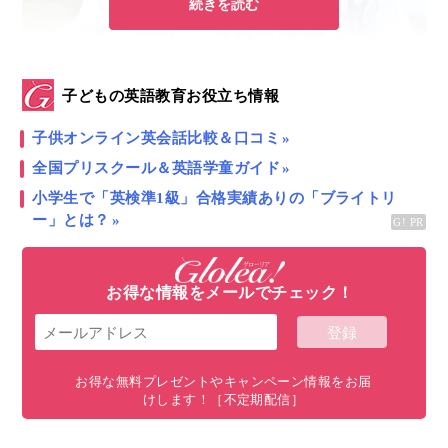
続きを読む
子どもの英語教育お役立ち情報
Image courtesy of stockimages at FreeDigitalPhotos.net
子供オンライン英会話比較＆口コミ
全国プリスクール＆英語学童ガイド
目次
小学生で「英検準1級」合格実績ありの「ブライトリ
ー」とは？
子どもに聞いてほしいたった１つの質問とは・・・？
聞くことはたった１つ、でも答えは無限大！ の魔法の
質問
お得な情報をメールでチェック！
どんどん子どもの言葉を引き出してみよう！
まとめ：子どもの感情を言語化するのを手伝ってあげよ
う！
お得な無料プレゼントやキャンペーン情報をお届
けします！［不定期配信］