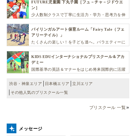
FUTURE児童園 下丸子園［フュ－チャ－ジドウエ
質問はたった１つ、でも、子どもの答えはこんなにた
ン］
少人数制クラスで丁寧に生活力・学力・思考力を伸
くさん返ってくるのです
！
ばしお子様の可能性を広げます！
バイリンガルアート保育ルーム「Fairy Tale（フェ
アリーテイル）」
どんどん子どもの言葉を引き出してみよ
たくさんの楽しい！を子ども達へ。バラエティーに
う！
富んだプログラムとバイリンガル保育で子供達の
『生きる力』を育てます。
KIDS EDUインターナショナルプリスクール＆アカ
デミー
国際基準の英語＆マナーをはじめ将来国際的に活躍
できるリーダーとしての多様な資質を育む「KIDS
EDU（キッズ・エデュ）」は幼児から小学生まで一
渋谷・神泉エリア
日本橋エリア
立川エリア
貫して学べる充実のカリキュラムが魅力です
その他人気のプリスクール一覧
プリスクール 一覧
メッセージ