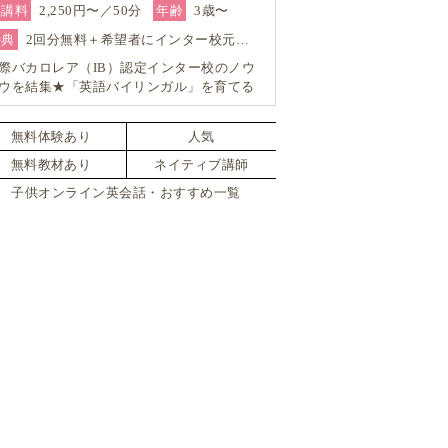
受講料
2,250円〜／50分
年齢
3歳〜
特典
2回分無料＋希望者にインター校元…
際バカロレア（IB）認定インター校のノウ
ウを結集★「英語バイリンガル」を育てる
ンライン・スクール「GO School（ゴースク
ル）」
無料体験あり
人気
無料教材あり
ネイティブ講師
子供オンライン英会話・おすすめ一覧