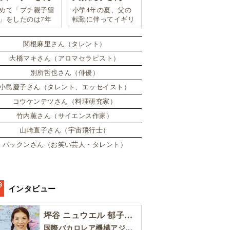
めて「プチ親子留
小学4年の夏、父の
」をしたのは7年
転勤に伴ってイギリ
。娘は2週間ロン
スに引っ越した。
ンのサマースクー
関根麻里さん（タレント）
に通い、英語劇に
戦したり、
大橋マキさん（アロマセラピスト）
別所哲也さん（俳優）
小島慶子さん（タレント、エッセイスト）
コウケンテツさん（料理研究家）
竹内薫さん（サイエンス作家）
山崎直子さん（宇宙飛行士）
パックンさん（お笑い芸人・タレント）
インタビュー
坪谷 ニュウエル 郁子さん［後編］
国際バカロレア機構アジア太平洋地区委員