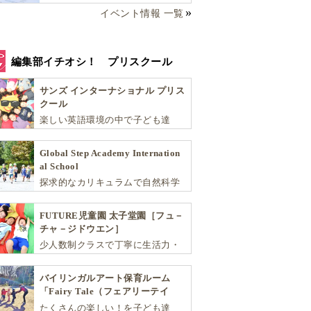
イベント情報 一覧
編集部イチオシ！ プリスクール
サンズ インターナショナル プリス
クール
楽しい英語環境の中で子ども達
が“真の国際人”となるための基礎
を育む少人数制のアットホームな
Global Step Academy Internation
スクールです
al School
探求的なカリキュラムで自然科学
や社会を学び、スポーツと音楽で
非認知能力を育てるインターナシ
FUTURE児童園 太子堂園［フュ－
ョナル・プリスクールです。
チャ－ジドウエン］
少人数制クラスで丁寧に生活力・
学力・思考力を伸ばしお子様の可
能性を広げます！
バイリンガルアート保育ルーム
「Fairy Tale（フェアリーテイ
ル）」
たくさんの楽しい！を子ども達