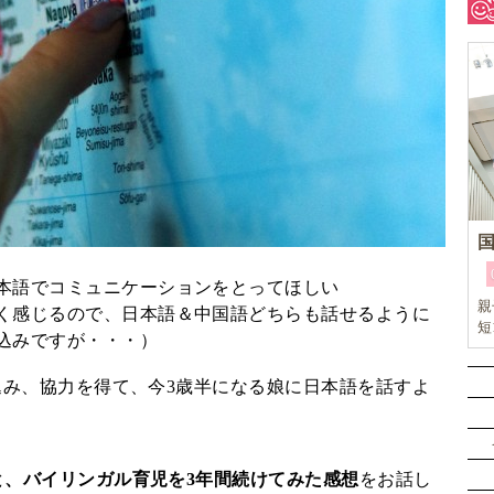
本語でコミュニケーションをとってほしい
親
く感じるので、日本語＆中国語どちらも話せるように
短
込みですが・・・）
リ
イ
込み、協力を得て、今3歳半になる娘に日本語を話すよ
と、バイリンガル育児を3年間続けてみた感想
をお話し