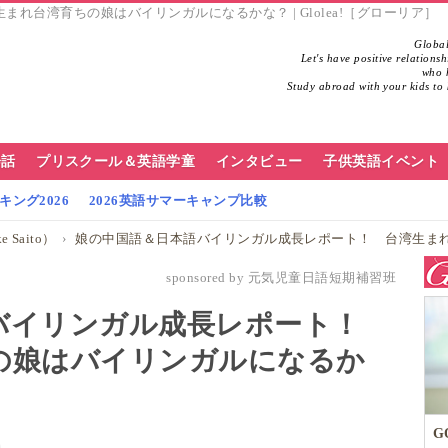
台湾育ちの娘はバイリンガルになるかな？ | Glolea!［グローリア］
Global
Let's have positive relations
who h
Study abroad with your kids to 
会話
プリスクール＆英語学童
インタビュー
子供英語イベント
ング2026
2026英語サマーキャンプ比較
 Saito）
娘の中国語＆日本語バイリンガル成長レポート！ 台湾生ま
sponsored by 元気児童日語短期補習班
バイリンガル成長レポート！
の娘はバイリンガルになるか
G