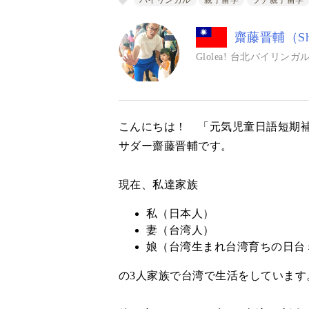
バイリンガル
親子留学
プチ親子留学
齋藤晋輔（Shin
Glolea! 台北バイリ
こんにちは！ 「元気児童日語短期補習
サダー齋藤晋輔です。
現在、私達家族
私（日本人）
妻（台湾人）
娘（台湾生まれ台湾育ちの日台
の3人家族で台湾で生活をしています