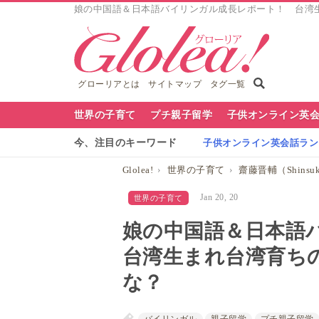
娘の中国語＆日本語バイリンガル成長レポート！ 台湾生まれ
グローリアとは
サイトマップ
タグ一覧
グ
世界の子育て
プチ親子留学
子供オンライン英
ロ
今、注目のキーワード
子供オンライン英会話ランキ
ー
Glolea!
世界の子育て
齋藤晋輔（Shinsuke
リ
Jan 20, 20
世界の子育て
ア
娘の中国語＆日本語
ナ
台湾生まれ台湾育ち
ビ
な？