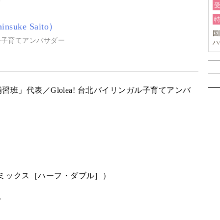
suke Saito）
国
ンガル子育てアンバサダー
ハ
オ
ー
班」代表／Glolea! 台北バイリンガル子育てアンバ
ミックス［ハーフ・ダブル］）
。