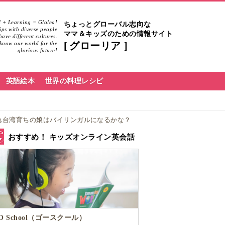
 + Learning = Glolea!
ちょっとグローバル志向な
hips with diverse people
ママ＆キッズのための情報サイト
ave different cultures.
know our world for the
グローリア
glorious future!
英語絵本
世界の料理レシピ
れ台湾育ちの娘はバイリンガルになるかな？
おすすめ！ キッズオンライン英会話
O School（ゴースクール）