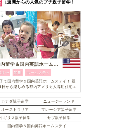
1週間からの人気のプチ親子留学！
国内留学＆国内英語ホームステイ
0才〜
短期
ホームステイ
子で国内留学＆国内英語ホームステイ！ 最
1日から楽しめる都内アメリカ人専用住宅エ
ア内「アメリカ英語留学」＆「ホームステ
体験」プログラム！
カナダ親子留学
ニュージーランド
オーストラリア
マレーシア親子留学
イギリス親子留学
セブ親子留学
国内留学＆国内英語ホームステイ