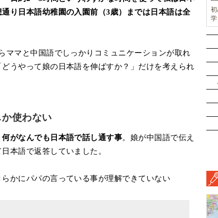
初
想通り日本語幼稚園の入園前（3歳）までは日本語は全
学
前
ド
ル
からママと中国語でしっかりコミュニケーションが取れ
挑
「どうやって娘の日本語を伸ばすか？」だけを考えられ
しか使わない
、
何がなんでも日本語で話し通す事
。娘が中国語で伝え
て日本語で返答していました。
きらかにパパの言っている事が理解できていない