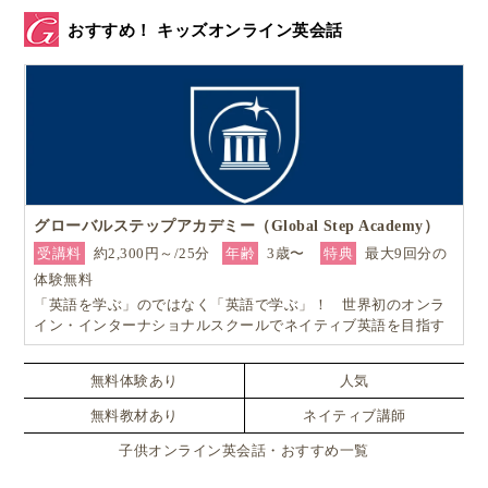
▲フォルケホイスコーレの朝。校長の伴奏から始まり、予定の共
有をします。
おすすめ！ キッズオンライン英会話
デンマークには、18歳以上ならいつでも学び直しがで
きる学校（フォルケホイスコーレ）
がある。
グローバルステップアカデミー（Global Step Academy）
受講料
約2,300円～/25分
年齢
3歳〜
特典
最大9回分の
そんな時に、数年前に聞いた話が蘇ってきたのです。
体験無料
「英語を学ぶ」のではなく「英語で学ぶ」！ 世界初のオンラ
フォルケホイスコーレはデンマークで約70校
、そのう
イン・インターナショナルスクールでネイティブ英語を目指す
ち高齢者向けは 5校（2015年時点での学校数）といわ
れ、
全寮制の成人教養教育機関
です。入学試験がない
無料体験あり
人気
代わりに、得られる資格はありません。
無料教材あり
ネイティブ講師
子供オンライン英会話・おすすめ一覧
フォルケホイスコーレで学べる内容は、音楽、彫刻、