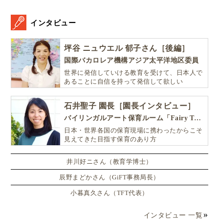
グローバル教育
1週間からのプチ親子留学
母子留学
バイリンガル教育
バイリンガル育児
インタビュー
デンマーク親子留学
フォルケホイスコーレ
親の学び直し
英語教育
子供留学
坪谷 ニュウエル 郁子さん［後編］
デンマーク子育て事情
北欧子育て事情
国際バカロレア機構アジア太平洋地区委員
世界に発信していける教育を受けて、日本人で
この記事を執筆したGlolea!アンバサダー
あることに自信を持って発信して欲しい
藤岡聡子（Satoko Fujioka）
石井聖子 園長［園長インタビュー］
Glolea! 親の学び直し探求アンバサダー
バイリンガルアート保育ルーム「Fairy Tale（フェアリーテイル）」
日本・世界各国の保育現場に携わったからこそ
Homepa
Twi
見えてきた目指す保育のあり方
井川好ニさん（教育学博士）
「親の思考が出会う場」KURASOU.代表。1985年生まれ、徳島生
まれ三重育ち。11歳で父親を亡くし片親の元に育つ。夜間定時制
辰野まどかさん（GiFT事務局長）
高校出身。自身の経験から、「学び直し」「生きて老いる本質」
をキーワードに、ライフワークとして親の学び場を運営。森のよ
小暮真久さん（TFT代表）
うちえんとホスピスをつくることが夢。
インタビュー 一覧