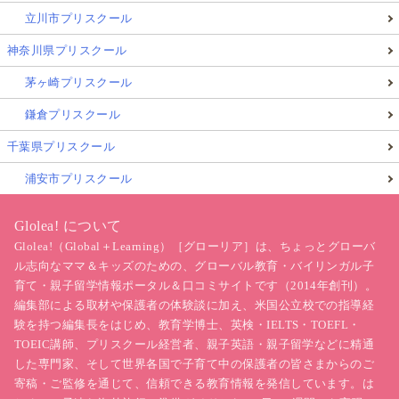
立川市プリスクール
神奈川県プリスクール
茅ヶ崎プリスクール
鎌倉プリスクール
千葉県プリスクール
浦安市プリスクール
Glolea! について
Glolea!（Global＋Learning）［グローリア］は、ちょっとグローバ
ル志向なママ＆キッズのための、グローバル教育・バイリンガル子
育て・親子留学情報ポータル＆口コミサイトです（2014年創刊）。
編集部による取材や保護者の体験談に加え、米国公立校での指導経
験を持つ編集長をはじめ、教育学博士、英検・IELTS・TOEFL・
TOEIC講師、プリスクール経営者、親子英語・親子留学などに精通
した専門家、そして世界各国で子育て中の保護者の皆さまからのご
寄稿・ご監修を通じて、信頼できる教育情報を発信しています。は