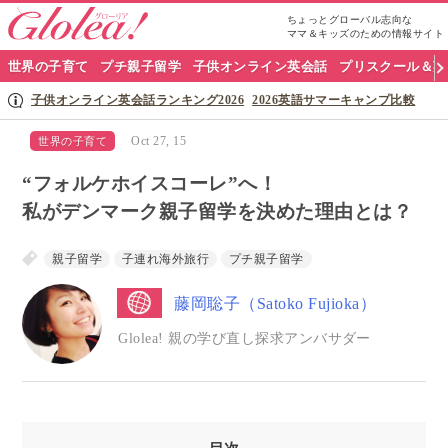
ちょっとグローバル志向な
ママ＆キッズのための情報サイト
グ
世界の子育て
プチ親子留学
子供オンライン英会話
プリスクール＆英
ロ
子供オンライン英会話ランキング2026
2026英語サマーキャンプ比較
ー
Oct 27, 15
世界の子育て
リ
“フォルケホイスコーレ”へ！
ア
私がデンマーク親子留学を決めた理由とは？
ナ
親子留学
子連れ海外旅行
プチ親子留学
ビ
藤岡聡子（Satoko Fujioka）
Glolea! 親の学び直し探求アンバサダー