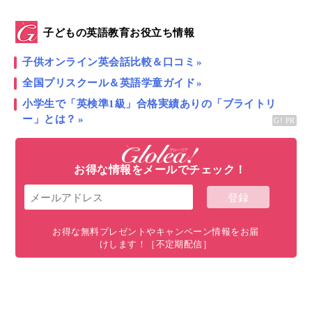
はじめまして！ Glolea!親の学び直し探求アンバサダ
ーとして連載を担当させていただくことになりました
子どもの英語教育お役立ち情報
藤岡聡子です。第１回目となる今回は、
デンマーク発
子供オンライン英会話比較＆口コミ
祥、北欧全土に広がる成人教育機関「フォルケホイス
全国プリスクール＆英語学童ガイド
コーレ」へ1週間のプチ親子留学
をすることになった
小学生で「英検準1級」合格実績ありの「ブライトリ
きっかけや、“親の学び直し”への想いをお届けしま
ー」とは？
す。
お得な情報をメールでチェック！
お得な無料プレゼントやキャンペーン情報をお届
けします！［不定期配信］