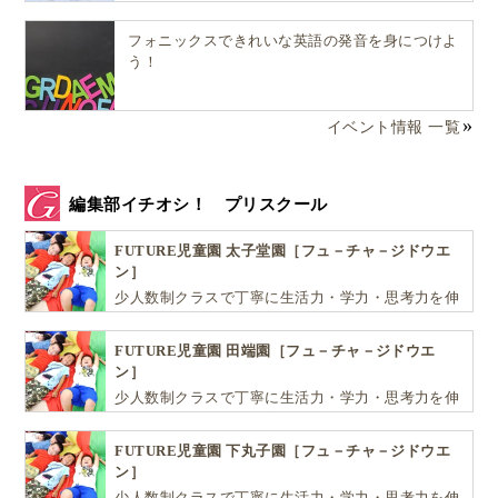
フォニックスできれいな英語の発音を身につけよ
う！
イベント情報 一覧
▲3食付きの寮。デンマーク料理を堪能。
2014年にフォルケホイスコーレの形をモデルにした、
編集部イチオシ！ プリスクール
親の学び場をつくりました。
FUTURE児童園 太子堂園［フュ－チャ－ジドウエ
ン］
主に平日の午前中、8名〜30名ほどの規模で親が学
少人数制クラスで丁寧に生活力・学力・思考力を伸
び、その時間子どもは保育士と共に過ごします。フォ
ばしお子様の可能性を広げます！
ルケホイスコーレの成人教育内容と同じように、親が
FUTURE児童園 田端園［フュ－チャ－ジドウエ
政治との関わり方を見直したり、暮らしの中にある人
ン］
少人数制クラスで丁寧に生活力・学力・思考力を伸
権について学びます。
ばしお子様の可能性を広げます！
FUTURE児童園 下丸子園［フュ－チャ－ジドウエ
そして2015年9月、第二子出産後に家族を連れて、実
ン］
際に夢の１つであった、フォルケホイスコーレに短期
少人数制クラスで丁寧に生活力・学力・思考力を伸