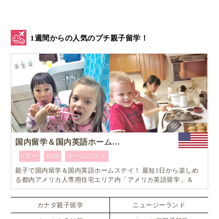
う気持ちが大きくなっていきました。
デンマークでは一般的な「ギャップイヤー」
1週間からの人気のプチ親子留学！
とは？
ちなみに・・・ギャップイヤーとは、高等学校から大
学への入学までの期間、大学在学中、卒業直後…等、
社会人になる前、学生生活の間に１年程度の休学期間
を設け、留学や海外旅行、ボランティアや企業や
NGO・NPOでインターン…等をしながら、世界や見識
を広げることにあてる時間をいいます。
国内留学＆国内英語ホームステイ
0才〜
短期
ホームステイ
主に、英語圏の大学の中には入試から入学までの期間
親子で国内留学＆国内英語ホームステイ！ 最短1日から楽しめ
をあえて長く設定し（初夏卒業・秋入学）、その間に
る都内アメリカ人専用住宅エリア内「アメリカ英語留学」＆
「ホームステイ体験」プログラム！
大学や社会人生活では得られない経験をすることが推
奨されていおり、日本でも大学生を中心に広まりつつ
カナダ親子留学
ニュージーランド
あります。