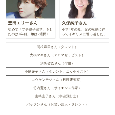
【関連リンク】
フォルケホイスコーレ入門－「知」がさわぐ国で学ぼ
豊田エリーさん
久保純子さん
う。
初めて「プチ親子留学」をし
小学4年の夏、父の転勤に伴
フォルケって何だ？デンマークから始まった「おとな
たのは7年前。娘は2週間ロ
ってイギリスに引っ越した。
ンドンのサマースクールに通
の幼稚園」をご紹介
い、英語劇に挑戦したり、
関根麻里さん（タレント）
フォルケホイスコーレ
大橋マキさん（アロマセラピスト）
別所哲也さん（俳優）
記事をお読み頂きありがとうございました！
小島慶子さん（タレント、エッセイスト）
★
★
★
★
★
コウケンテツさん（料理研究家）
評価を送る
竹内薫さん（サイエンス作家）
みんなの評価:
5
(
1
件)
山崎直子さん（宇宙飛行士）
パックンさん（お笑い芸人・タレント）
親子留学
子連れ海外旅行
プチ親子留学