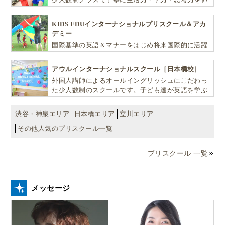
ばしお子様の可能性を広げます！
留学をしました。
KIDS EDUインターナショナルプリスクール＆アカ
デミー
国際基準の英語＆マナーをはじめ将来国際的に活躍
親が学び行動し続けていく背中を見せていき
できるリーダーとしての多様な資質を育む「KIDS
たい
EDU（キッズ・エデュ）」は幼児から小学生まで一
アウルインターナショナルスクール［日本橋校］
貫して学べる充実のカリキュラムが魅力です
目の前の子どもにばかり期待をするのではなく、
外国人講師によるオールイングリッシュにこだわっ
た少人数制のスクールです。子ども達が英語を学ぶ
「私」の可能性に期待したい。
だけではなく、英語で学ぶ環境を提供します！
渋谷・神泉エリア
日本橋エリア
立川エリア
一番身近な大人が学び、行動し続けていく姿勢そのも
その他人気のプリスクール一覧
のが、子どもが自分自身の未来を切り開くきっかけに
なるのではと考えています。
プリスクール 一覧
次回からは、デンマークという国の成り立ち、そして
メッセージ
フォルケホイスコーレのユニークさから得た学び、は
たまた親子留学でよかったこと、苦労したことなどを
お伝えしていきます。