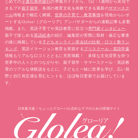
じめての
子連れ海外旅行
の準備ガイドから、1日・1週間から実現で
きるプチ
親子留学
、各国の教育文化を体験できる最新の
サマースク
ール
情報まで幅広く網羅。
世界の子育て・教育事情
を現地からレポ
ートするGlolea!［グローリア］アンバサダーからの連載記事も多数
掲載。また、英語子育てや英語教育に役立つ
専門家インタビュー
、
親子で楽しめる
英語絵本
の紹介、編集部が実際に取材・厳正な審査
の後に掲載している
子どもオンライン英会話の比較・口コミ数ラン
キング
、英語イマージョン教育を実践する
プリスクール・英語学童
情報もリアルな口コミとともに充実掲載！ 多様な文化背景を持つ
世界中の人々とのつながりや、親子留学・サマースクール・英語教
育のリアルな体験談をもとに、子どもと一緒に世界を学び、広い視
野と自己肯定感を育むヒントを、ほぼ毎日更新でお届けしていま
す。
日本最大級！ちょっとグローバル志向なママのための情報サイト