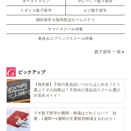
オーストラリア
マレーシア親子留学
イギリス親子留学
セブ親子留学
ギャップイヤーをとることが一般的なデンマークで
国内留学＆国内英語ホームステイ
は、自分自身を試すためや、生活や仕事、進学の準備
サマースクール特集
のためなどの理由で、
フォルケホイスコーレでの学び
春休みスプリングスクール特集
を選択する
ことが多いようです。
親子留学 一覧
デンマーク「フォルケホイスコーレ」へプチ
親子留学へ！
ピックアップ
【保存版】子供の英会話いつからはじめる？どう
選ぶ？その効果は？子供向け英会話スクール選び
方完全ガイド！
プチ親子留学の費用・相場はどれくらい？ 短
期：1週間〜4週間の主要国別相場まるわかり！