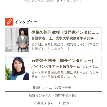
パックンさん（お笑い芸人・タレント）
記事をお読み頂きありがとうございました！
★
★
★
★
★
評価を送る
インタビュー
みんなの評価:
5
(
5
件)
佐藤久美子 教授［専門家インタビュー］
言語学者・玉川大学大学院教育学研究科 教授・NHK「えいごであそぼ」総合指導
海外子育て
海外子育て事情
ブラジル子育て
幼少期から育む英語力、成功のカギは日本語力
ブラジル子育て事情
海外出産
妊娠・出産
を伸ばすことにあった！？
この記事を執筆したGlolea!アンバサダー
石井聖子 園長［園長インタビュー］
バイリンガルアート保育ルーム「Fairy Tale（フェアリーテイル）」
大岩ピレス淑子（Toshiko Oiwa
Pires）
日本・世界各国の保育現場に携わったからこそ
見えてきた目指す保育のあり方
Glolea! ブラジル大自然の中の生活アンバサダ
ー
井川好ニさん（教育学博士）
サンパウロ州
辰野まどかさん（GiFT事務局長）
Ho
小暮真久さん（TFT代表）