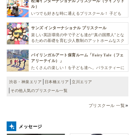
松濤インターナショナルプリスクール（ライフリト
利用して、必要のない手術をするといったことはよく
ル）
いつでも好きな時に通えるプリスクール！ 子ども
あるようです。
達一人ひとりの個性を尊重し、想像力豊かな感性、
自ら進んで学ぶこと、考える力を育みます
サンズ インターナショナル プリスクール
こういった風潮の反動で、一部のナチュラル志向の妊
楽しい英語環境の中で子ども達が“真の国際人”とな
婦達は、頑なに自然分娩を強調し、マタニティヨガを
るための基礎を育む少人数制のアットホームなスク
ールです
やり、食べ物にこだわり、高額のナチュラル志向な産
バイリンガルアート保育ルーム「Fairy Tale（フェ
院を選ぶ…と力を入れています。
アリーテイル）」
たくさんの楽しい！を子ども達へ。バラエティーに
力を入れないと普通に自然分娩ができない、というの
富んだプログラムとバイリンガル保育で子供達の
『生きる力』を育てます。
も変な話ですが、そんなブラジルの現状
なのです。
渋谷・神泉エリア
日本橋エリア
立川エリア
その他人気のプリスクール一覧
出産は思い通りにはいかないもの
プリスクール 一覧
私事に関しては、サンパウロで産婆さんを探しまくっ
て、やっと見つけた方はフランス人でしたが、結局ビ
メッセージ
ザやその他様々な理由から、日本で出産することにな