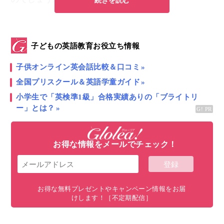
続きを読む
ブラジル人が自分の身体より医学を信頼するその背景
を、私自身の妊娠〜出産体験と交えてお伝えします。
子どもの英語教育お役立ち情報
子供オンライン英会話比較＆口コミ
目次
全国プリスクール＆英語学童ガイド
世界一の帝王切開王国「ブラジル」
小学生で「英検準1級」合格実績ありの「ブライトリ
ー」とは？
周りの女性もみんな帝王切開だった…
医療に頼る人が多いブラジル人
お得な情報をメールでチェック！
ブラジル人が医療を頼る３つの理由
出産は思い通りにはいかないもの
お得な無料プレゼントやキャンペーン情報をお届
けします！［不定期配信］
世界一の帝王切開王国「ブラジル」