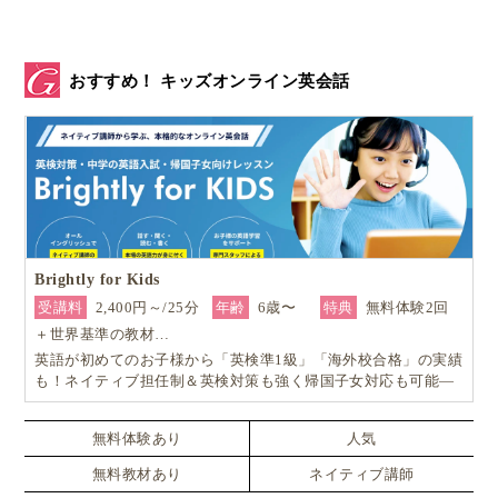
他の家族メンバーや友人に聞いてみると、私も帝王切
開、私も、私も、と自然分娩した女性にめぐり会った
おすすめ！ キッズオンライン英会話
時には「ほんと〜！？！？！どこでっ？！？」と興奮
するくらい、
私の周りはみんな帝王切開でした
。
当時、私はフランス在住時に「母」と呼んでいた女性
の影響で、ハードコアな自然派になっていたので、ブ
ラジルのこの現状が空恐ろしくなりました。
Brightly for Kids
帝王切開はもちろん、会陰切開、吸引など、一切医療
受講料
2,400円～/25分
年齢
6歳〜
特典
無料体験2回
介入のないお産をしたい、できれば自宅出産を！ と
＋世界基準の教材…
英語が初めてのお子様から「英検準1級」「海外校合格」の実績
思っていたのです。
も！ネイティブ担任制＆英検対策も強く帰国子女対応も可能―
小学生からの4技能本格英会話『Brightly for Kids｜ブライトリ
ー』
無料体験あり
人気
医療に頼る人が多いブラジル人
無料教材あり
ネイティブ講師
もちろん様々な理由で、長い陣痛のあと緊急帝王切開