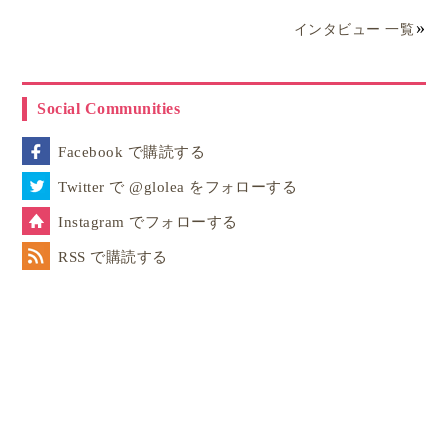
インタビュー 一覧
高校卒業後NYの芸術大学で4年間ダンスを学ぶ。その後アメリカ
とフランスのカンパニーでプロダンサーとして世界中で踊る。パ
リを拠点にフリーランス活動中にブラジル人の夫と出会いサンパ
ウロに移住。息子を日本で出産。サンパウロ州の海辺に家を買
Social Communities
う。その後再び数年間の日本生活を経て第2子を出産、現在ブラジ
ル在住。
Facebook で購読する
記事一覧
詳細プロフィール
Twitter で @glolea をフォローする
Instagram でフォローする
RSS で購読する