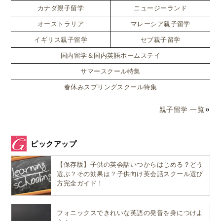
カスタマイズ
カナダ親子留学
ニュージーランド
オーストラリア
マレーシア親子留学
まで。
イギリス親子留学
セブ親子留学
国内留学＆国内英語ホームステイ
生活習慣を見直したり、他の治療手段を考慮する前に
サマースクール特集
医学に頼る人が多い…というのが私の印象です。
春休みスプリングスクール特集
カーニバルや、ビーチのビキニ姿のブラジル人女性か
親子留学 一覧
らは、自分の身体に愛情と自信を持っているイメージ
が伝わってきますが、
実は豊胸手術や顔の美容整形手
ピックアップ
術などが世界でも指折りの多さ
なのです。
【保存版】子供の英会話いつからはじめる？どう
選ぶ？その効果は？子供向け英会話スクール選び
ブラジル人が医療を頼る３つの理由
方完全ガイド！
フォニックスできれいな英語の発音を身につけよ