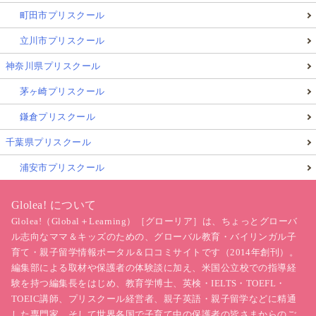
町田市プリスクール
立川市プリスクール
神奈川県プリスクール
茅ヶ崎プリスクール
鎌倉プリスクール
千葉県プリスクール
浦安市プリスクール
Glolea! について
Glolea!（Global＋Learning）［グローリア］は、ちょっとグローバ
ル志向なママ＆キッズのための、グローバル教育・バイリンガル子
育て・親子留学情報ポータル＆口コミサイトです（2014年創刊）。
編集部による取材や保護者の体験談に加え、米国公立校での指導経
験を持つ編集長をはじめ、教育学博士、英検・IELTS・TOEFL・
TOEIC講師、プリスクール経営者、親子英語・親子留学などに精通
した専門家、そして世界各国で子育て中の保護者の皆さまからのご