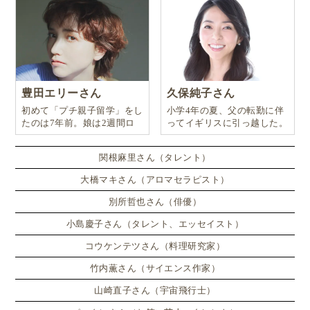
りました。
そしてはじめての出産といえば、思い描いていたもの
とはほど遠い代物でしたが、ハードコアな自然派だっ
た私には、少し力を抜き医療も受け入れる良いレッス
豊田エリーさん
久保純子さん
初めて「プチ親子留学」をし
小学4年の夏、父の転勤に伴
ンとなりました。
たのは7年前。娘は2週間ロ
ってイギリスに引っ越した。
ンドンのサマースクールに通
い、英語劇に挑戦したり、
おかげで二人目の時は、医療介入は基本的にしない
関根麻里さん（タレント）
が、緊急事態にすぐ応対できる、というスタンスの産
大橋マキさん（アロマセラピスト）
院を選び、素晴らしい出産体験ができました。妊娠も
別所哲也さん（俳優）
出産も子育ても、自分の思い通りにならないものです
小島慶子さん（タレント、エッセイスト）
ね、、、。
コウケンテツさん（料理研究家）
次回の連載記事では「
ブラジルならではの美味しいも
竹内薫さん（サイエンス作家）
の
」をテーマにお届けします。お楽しみに！
山崎直子さん（宇宙飛行士）