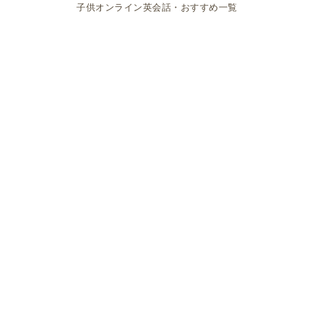
子供オンライン英会話・おすすめ一覧
になったりするケースもあるのですが、あるブラジル
人女性に聞いた時
だって痛いの怖いし
と率直なご意見、、、
2人目が欲しいけど、妊娠と出産が大変だから養子をと
るの
という女性もいました。