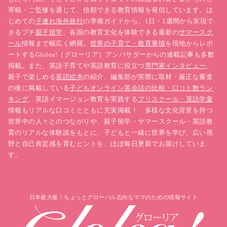
寄稿・ご監修を通じて、信頼できる教育情報を発信しています。は
じめての
子連れ海外旅行
の準備ガイドから、1日・1週間から実現で
きるプチ
親子留学
、各国の教育文化を体験できる最新の
サマースク
ール
情報まで幅広く網羅。
世界の子育て・教育事情
を現地からレポ
ートするGlolea!［グローリア］アンバサダーからの連載記事も多数
掲載。また、英語子育てや英語教育に役立つ
専門家インタビュー
、
親子で楽しめる
英語絵本
の紹介、編集部が実際に取材・厳正な審査
の後に掲載している
子どもオンライン英会話の比較・口コミ数ラン
キング
、英語イマージョン教育を実践する
プリスクール・英語学童
情報もリアルな口コミとともに充実掲載！ 多様な文化背景を持つ
世界中の人々とのつながりや、親子留学・サマースクール・英語教
育のリアルな体験談をもとに、子どもと一緒に世界を学び、広い視
野と自己肯定感を育むヒントを、ほぼ毎日更新でお届けしていま
す。
日本最大級！ちょっとグローバル志向なママのための情報サイト