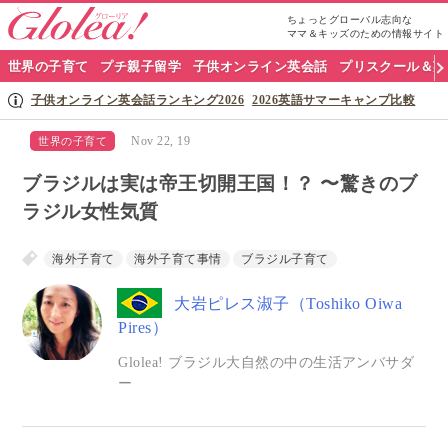
ちょっとグローバル志向な
ママ＆キッズのための情報サイト
グ
世界の子育て
プチ親子留学
子供オンライン英会話
プリスクール＆英
ロ
子供オンライン英会話ランキング2026
2026英語サマーキャンプ比較
ー
Nov 22, 19
世界の子育て
リ
ブラジルは実は帝王切開王国！？ 〜驚きのブ
ア
ラジル女性気質
ナ
海外子育て
海外子育て事情
ブラジル子育て
ビ
大岩ピレス淑子（Toshiko Oiwa
Pires）
Glolea! ブラジル大自然の中の生活アンバサダ
ー