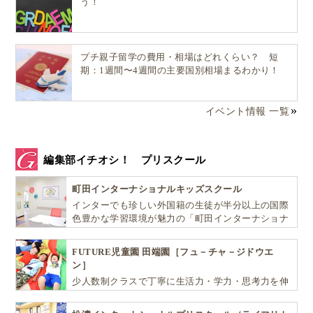
う！
プチ親子留学の費用・相場はどれくらい？ 短
期：1週間〜4週間の主要国別相場まるわかり！
イベント情報 一覧
このようなブラジル人の医療に対する姿勢には、様々
な背景があると思いますが、私の観察するところで
編集部イチオシ！ プリスクール
は、
町田インターナショナルキッズスクール
自分の身体の理解不足や受容拒否
インターでも珍しい外国籍の生徒が半分以上の国際
色豊かな学習環境が魅力の「町田インターナショナ
医者への絶望的（？）な信頼
ルキッズスクール」。
痛みや不調への恐怖心
FUTURE児童園 田端園［フュ－チャ－ジドウエ
ン］
…といったことが挙げられるかと思います。
少人数制クラスで丁寧に生活力・学力・思考力を伸
ばしお子様の可能性を広げます！
悲しいことですが、医者の方もそんなメンタリティを