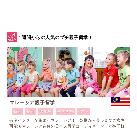
人生の重大イベントである出産を、こうあっさりと処
理するのか！ と、力の入っていた初産婦の私は憤り
ました。
…ちなみに
ブラジルでは「出産する」ことを「Dar
luz…光を与える」というとても美しい表現をします
。
1週間からの人気のプチ親子留学！
ブラジルは医療の強い国ですが、薬や医者に頼りすぎ
な人をよく見かけます。
ちょっと頭が痛いから、薬を飲む
マレーシア親子留学
から
短期
長期
現地校
語学学校
0才〜
有名インターが集まるマレーシア！ 短期から長期までご案内
可能★マレーシア在住の日本人留学コーディネーターがお子様
お一人おひとりに合ったワンランク上のマレーシア親子留学を
症状はなかったけど、医者に言われたから手術した