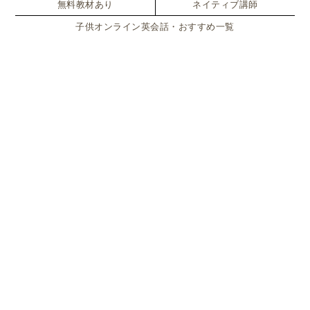
無料教材あり
ネイティブ講師
「行動する」より
「居ること」あるいは「観察する態
子供オンライン英会話・おすすめ一覧
度」を重視する
、ということです。それは自分の人生
や毎日の生活を、少し離れた位置から観るという意味
です。
今は日本でもヨガをやっている人が多いので、少しは
馴染みがあるかと思いますが、つまり
瞑想をすること
と同じ態度
です。
これは、ぼ〜っと考えを野放しにしていることとは違
いますし、逆に何かをしていても「Be」でいることは
できます。
「Do」になりがちな子育て中のママだからこ
そ「Be」を意識してみる