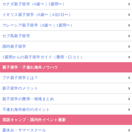
カナダ親子留学（6歳〜｜1週間〜）
イギリス親子留学（0歳〜｜4泊5日〜）
マレーシア親子留学（0歳〜｜1週間〜）
セブ島親子留学
下の子はといえば、2月から始まる義務教育（ブラジ
国内親子留学
ルは4歳から義務教育が始まります）まで、ほぼ1年間
1週間からの親子留学ガイド（費用・口コミ）
家で過ごしています。
親子留学・子連れ海外ノウハウ
ほとんどほったらかしていますが、ずっと一人でなに
プチ親子留学とは？
やら創っていることが多く、
観察してみると驚くほど
親子留学のメリット
クリエイティブなことをしたりして、おもしろい
で
親子留学の費用・相場まとめ
す。
子連れ海外旅行のポイント
いわゆる「おままごと」が多いですが、見たことや聞
英語キャンプ・国内外イベント最新
いたことが彼女の作品に具現化する様子を感心して観
夏休み・サマースクール