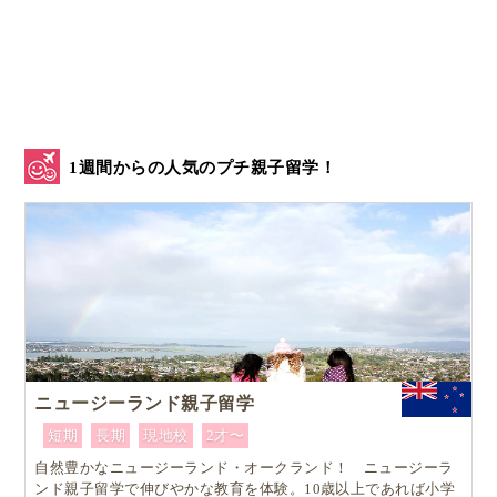
仕事や育児などに夢中になっていると、思考も感情も
それに没頭して「Do」になりがちですが、そこから1
歩下がって
自分の心や思考の動き、相手の言葉や行動
などをすべて観察しながら「居る」
ということです。
1週間からの人気のプチ親子留学！
もちろん長い間「するべき」「やらなければ」でコン
ディションされてきた私たちには簡単ではありませ
ん。
“自分の感情”に気付くことの大切さ
「Do」から「Be」に切り替えるためには、1日の中で
何かを一生懸命の考えているアタマや、怒り、悲し
ニュージーランド親子留学
み、イライラしている
自分の感情に「気づく」ことが
短期
長期
現地校
2才〜
重要
です。
自然豊かなニュージーランド・オークランド！ ニュージーラ
ンド親子留学で伸びやかな教育を体験。10歳以上であれば小学