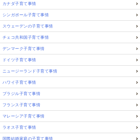
カナダ子育て事情
シンガポール子育て事情
スウェーデンの子育て事情
チェコ共和国子育て事情
デンマーク子育て事情
ドイツ子育て事情
ニュージーランド子育て事情
私たち家族は現在海のそばに住んでいるので、よく海
で子供達と遊びます。
ハワイ子育て事情
ブラジル子育て事情
「Be」という状態は海で波を聴くことと似ています。
フランス子育て事情
マレーシア子育て事情
余計な思考が入らない状態、ただ波がいつ、どのくら
いの大きさで来るのかを観察している状態。
ラオス子育て事情
国際結婚家庭の子育て事情