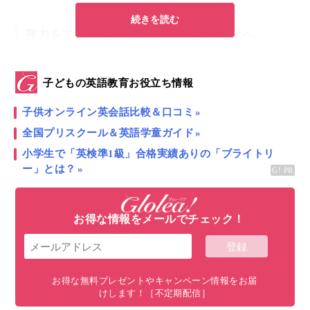
続きを読む
努力をする生き方から楽に生きる時代へ
各地で頻発する自然現象の変化に拍車がかかる昨今。
子どもの英語教育お役立ち情報
過去の学びから、世界中の人々の意識が
子供オンライン英会話比較＆口コミ
全国プリスクール＆英語学童ガイド
小学生で「英検準1級」合格実績ありの「ブライトリ
競争をして勝ち取る
ー」とは？
お得な情報をメールでチェック！
努力をして良い生活を手に入れる
お得な無料プレゼントやキャンペーン情報をお届
…と言った
旧来の価値観から大きく揺らいできている
けします！［不定期配信］
と感じます。