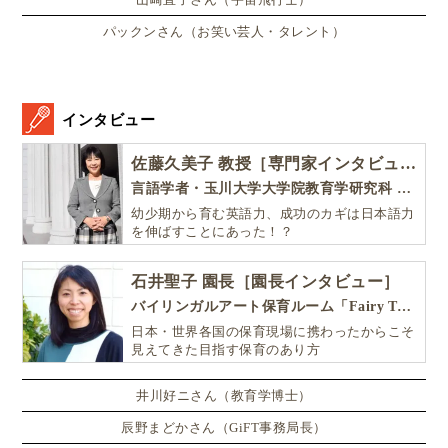
世界中でホームスクーリングやアンスクールングを実
パックンさん（お笑い芸人・タレント）
践している親と子供達のことを知り、
インタビュー
子供は生活の中から生きるために必要なことを学ぶこと
ができる
佐藤久美子 教授［専門家インタビュー］
言語学者・玉川大学大学院教育学研究科 教授・NHK「えいごであそぼ」総合指導
幼少期から育む英語力、成功のカギは日本語力
を伸ばすことにあった！？
と確信していきました。
石井聖子 園長［園長インタビュー］
バイリンガルアート保育ルーム「Fairy Tale（フェアリーテイル）」
縛らなければ縛らないほど、心のスペースが
日本・世界各国の保育現場に携わったからこそ
広がる
見えてきた目指す保育のあり方
井川好ニさん（教育学博士）
辰野まどかさん（GiFT事務局長）