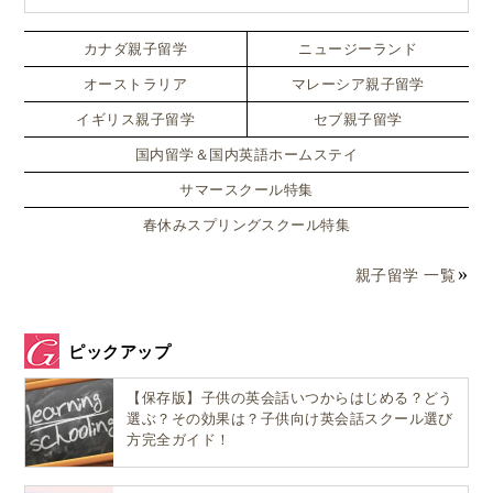
生でも単身留学可能なスペシャルプラン！！
いつも考えているアタマや感情から距離を置いて観察
カナダ親子留学
ニュージーランド
してみるのです。
オーストラリア
マレーシア親子留学
特に「瞑想」でよく行うような座禅などをする必要は
イギリス親子留学
セブ親子留学
ありません。
国内留学＆国内英語ホームステイ
サマースクール特集
大事なのはいつもアクティブ（あるいはオートマチッ
春休みスプリングスクール特集
クに）に活動している
アタマやカラダのスイッチを一
旦切ってみる
ことです。
親子留学 一覧
その気付きが「Be」の始まりです。
ピックアップ
【保存版】子供の英会話いつからはじめる？どう
アタマやカラダのスイッチを一旦切る練習を
選ぶ？その効果は？子供向け英会話スクール選び
してみる
方完全ガイド！
そしてあとは練習。