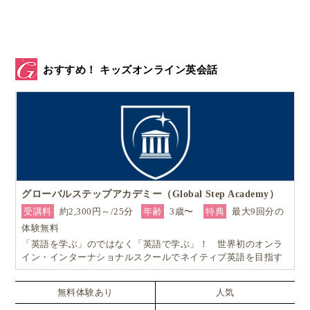
おすすめ！ キッズオンライン英会話
▲ココロとカラダは一つ。「Do」から「Be」に切り替えられるよ
グローバルステップアカデミー（Global Step Academy）
うになりカラダにもより良い変化が。さらに自分を解放するこ
と、楽になることを求め家族でブラジルに戻りました。
受講料
約2,300円～/25分
年齢
3歳〜
特典
最大9回分の
体験無料
「英語を学ぶ」のではなく「英語で学ぶ」！ 世界初のオンラ
「Do」から「Be」に切り替える方法とは？
イン・インターナショナルスクールでネイティブ英語を目指す
「Do」から「Be」に切り替えるにはどうするか。
無料体験あり
人気