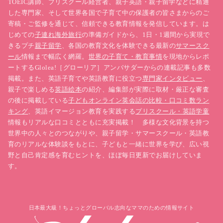
TOEIC講師、プリスクール経営者、親子英語・親子留学などに精通
は避けたいこと、実は正反対なのではないかと思って
した専門家、そして世界各国で子育て中の保護者の皆さまからのご
寄稿・ご監修を通じて、信頼できる教育情報を発信しています。は
います。
じめての
子連れ海外旅行
の準備ガイドから、1日・1週間から実現で
きるプチ
親子留学
、各国の教育文化を体験できる最新の
サマースク
それを指摘している
エックハルト・トール（Eckhart
ール
情報まで幅広く網羅。
世界の子育て・教育事情
を現地からレポ
Tolle)
に私も同意で、
Mind/Full ではなくPresent と
ートするGlolea!［グローリア］アンバサダーからの連載記事も多数
掲載。また、英語子育てや英語教育に役立つ
専門家インタビュー
、
いう表現を使うことを私も選びます
。
親子で楽しめる
英語絵本
の紹介、編集部が実際に取材・厳正な審査
の後に掲載している
子どもオンライン英会話の比較・口コミ数ラン
結局は同じことを言っていると思うのですが、何せ言
キング
、英語イマージョン教育を実践する
プリスクール・英語学童
葉の成り立ちがそうなので、おかしいですよね。
情報もリアルな口コミとともに充実掲載！ 多様な文化背景を持つ
世界中の人々とのつながりや、親子留学・サマースクール・英語教
育のリアルな体験談をもとに、子どもと一緒に世界を学び、広い視
記事をお読み頂きありがとうございました！
野と自己肯定感を育むヒントを、ほぼ毎日更新でお届けしていま
す。
★
★
★
★
★
評価を送る
みんなの評価:
5
(
5
件)
日本最大級！ちょっとグローバル志向なママのための情報サイト