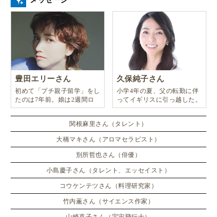
メッセージ
現在、ブラジルに住んでいる私達家族ですが、以前、
日本で暮らしていたことがあります。
そこで感じたのは、
日本でのスタンダードな生活スタ
イルは、時間に縛られた生活
、ということでした。
豊田エリーさん
久保純子さん
初めて「プチ親子留学」をし
小学4年の夏、父の転勤に伴
学校に行き始めた子供達は、朝起きて好きなことをす
たのは7年前。娘は2週間ロ
ってイギリスに引っ越した。
ンドンのサマースクールに通
る時間がない。家でも学校でも「するべき」「するべ
い、英語劇に挑戦したり、
き」「するべき」で縛られていきます。
関根麻里さん（タレント）
大橋マキさん（アロマセラピスト）
心のスペースはどんどん狭くなっていく…。
別所哲也さん（俳優）
小島慶子さん（タレント、エッセイスト）
息子を毎日叩き起こし、無理やりご飯を食べさせ小学
コウケンテツさん（料理研究家）
校に行かせることに、少なからずの疑問を持っていた
竹内薫さん（サイエンス作家）
頃。
山崎直子さん（宇宙飛行士）