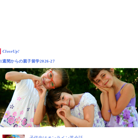
ブラジルでは、朝学校に行く子が半分、午後の子が半
分、生徒と親が選べるシステムなので、うちは午後を
選びました。
朝ゆっくりと庭で遊んだり海や川に行ったり好きなア
CloseUp!
ニメを見たりして過ごし、お昼ご飯を食べてから学校
1週間からの親子留学2026-27
に行く息子は、学校の時間になると
バス！
と言って嬉しそうに走っていきます。
家での「ほったらかし時間」がクリエティビ
子供向けオンライン英会話