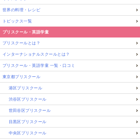
が教えてくれています。
世界の料理・レシピ
トピックス一覧
雰囲気や人の気持ちに敏感な彼は、人のエネルギーが
よくないととても嫌がります。
プリスクール・英語学童
プリスクールとは？
まず気分よく過ごせる、そのシンプルなことが何より
インターナショナルスクールとは？
大切だということ
。
プリスクール・英語学童 一覧・口コミ
実はスペシャルな子たちの方が、テレパシーでコミュ
東京都プリスクール
ニケーションする未来人間、そして家族関係を常に調
港区プリスクール
整してくれるスピリチュアルティーチャーであるかも
渋谷区プリスクール
しれない、と思っています。
世田谷区プリスクール
目黒区プリスクール
おまけ：「Do」から「Be」に切り替えること
と「マインドフルネス」は何が違うのだろ
中央区プリスクール
う？