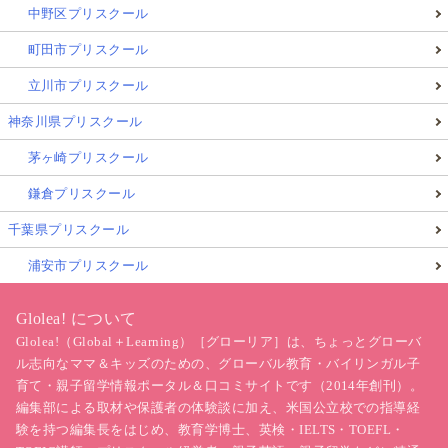
中野区プリスクール
「
マインドフルネス
」が各国で注目されており、医療
町田市プリスクール
現場・学校等でも使われることが増え一般化されはじ
立川市プリスクール
めているため、今回の記事でご紹介させていただいた
神奈川県プリスクール
茅ヶ崎プリスクール
「Do」から「Be」に切り替えることとと「マインドフ
ルネス」は何が違うのだろう？
鎌倉プリスクール
千葉県プリスクール
浦安市プリスクール
と思われた方もいらっしゃるかもしれません。
Glolea! について
マインドフル（Mindful）
という言葉は「
気をつけ
Glolea!（Global＋Learning）［グローリア］は、ちょっとグローバ
る
」とか「
行動と思考を一致させる
」などという意味
ル志向なママ＆キッズのための、グローバル教育・バイリンガル子
で使われていて、その通りだとは思います。
育て・親子留学情報ポータル＆口コミサイトです（2014年創刊）。
編集部による取材や保護者の体験談に加え、米国公立校での指導経
験を持つ編集長をはじめ、教育学博士、英検・IELTS・TOEFL・
しかし、「マインド」が「フル」になる状態は瞑想で