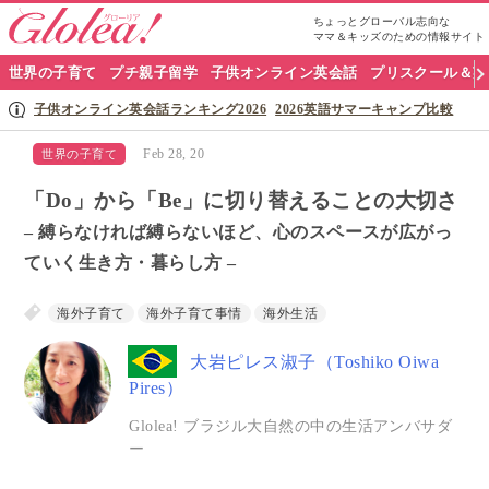
ちょっとグローバル志向な
ママ＆キッズのための情報サイト
グ
世界の子育て
プチ親子留学
子供オンライン英会話
プリスクール＆英
ロ
子供オンライン英会話ランキング2026
2026英語サマーキャンプ比較
ー
Feb 28, 20
世界の子育て
リ
「Do」から「Be」に切り替えることの大切さ
ア
– 縛らなければ縛らないほど、心のスペースが広がっ
ていく生き方・暮らし方 –
ナ
ビ
海外子育て
海外子育て事情
海外生活
大岩ピレス淑子（Toshiko Oiwa
Pires）
Glolea! ブラジル大自然の中の生活アンバサダ
ー