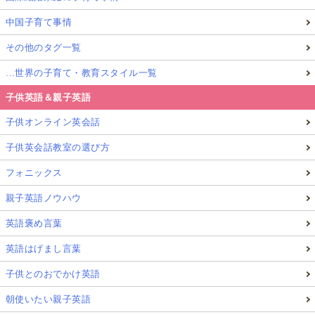
「Be」は自分自身の自然を聴くこと、とも言えます
。
中国子育て事情
私たちも自然の一部です。
自分の呼吸や感情の波、思
その他のタグ一覧
考の動きをいつも観察することで、心身共に健康にな
…世界の子育て・教育スタイル一覧
れる
と思っています。
子供英語＆親子英語
子供オンライン英会話
スペシャルな子供達は特に「Be」を重視して
子供英会話教室の選び方
あげることで、少しずつ「Do」ができるよう
になってくる
フォニックス
親子英語ノウハウ
英語褒め言葉
英語はげまし言葉
子供とのおでかけ英語
朝使いたい親子英語