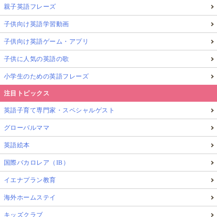
親子英語フレーズ
子供向け英語学習動画
子供向け英語ゲーム・アプリ
子供に人気の英語の歌
小学生のための英語フレーズ
注目トピックス
英語子育て専門家・スペシャルゲスト
グローバルママ
英語絵本
国際バカロレア（IB）
イエナプラン教育
そして
障がい児と呼ばれるスペシャルな子たちは特に
「Be」を重視してあげることで、少しずつ「Do」がで
海外ホームステイ
きるようになってくる
、ということをダウン症の息子
キッズクラブ