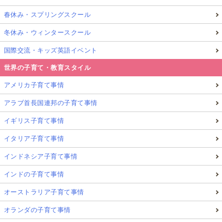
ています。
春休み・スプリングスクール
冬休み・ウィンタースクール
言葉もいつの間にか覚えていて、ポルトガル語でおじ
さんやおばさんと会話をしている。日本語も進化して
国際交流・キッズ英語イベント
いる。テキトーな英語で歌っている。
世界の子育て・教育スタイル
アメリカ子育て事情
何かを学ぶのにわざわざ机に座らせてシステマティッ
クにしなくても子供は学ぶ
、ということを、こちらが
アラブ首長国連邦の子育て事情
学んでいます。
イギリス子育て事情
イタリア子育て事情
海で波を聴くことと似ている「Be」という状
インドネシア子育て事情
態
インドの子育て事情
オーストラリア子育て事情
オランダの子育て事情