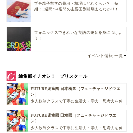
プチ親子留学の費用・相場はどれくらい？ 短
期：1週間〜4週間の主要国別相場まるわかり！
初めは「Be」の状態になるために、スイッチ切りの練
習をしなければいけないかもしれません。
フォニックスできれいな英語の発音を身につけよ
働く女性は、仕事、育児、家事、とやることが多す
う！
ぎ、カラダもアタマも疲れてしまいます。（特にアタ
マが）何もしない時間。「Be」の時間を少しでも作る
イベント情報 一覧
こと。
編集部イチオシ！ プリスクール
今あるものや、そばにいる人を少し遠くから観察し、
感謝の気持ちを持つことで、
幸せなエネルギーが家族
FUTURE児童園 日本橋園［フュ－チャ－ジドウエ
ン］
に伝わると思いますし、何より自分自身がリラックス
少人数制クラスで丁寧に生活力・学力・思考力を伸
できて、元気が戻ってきます
。
ばしお子様の可能性を広げます！
FUTURE児童園 田端園［フュ－チャ－ジドウエ
ン］
子育てにも「Be」でいることを応用してみる
少人数制クラスで丁寧に生活力・学力・思考力を伸