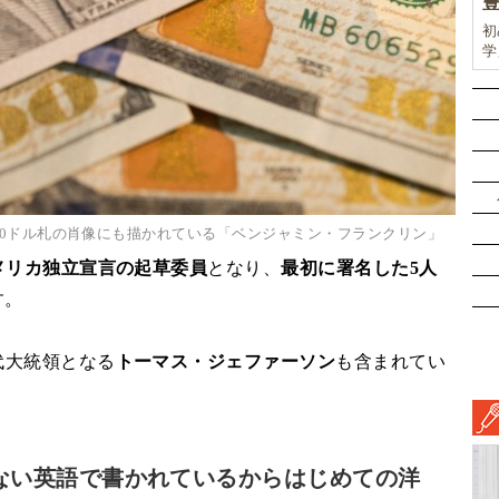
初
学
前
ド
ル
挑
00ドル札の肖像にも描かれている「ベンジャミン・フランクリン」
メリカ独立宣言の起草委員
となり、
最初に署名した5人
す。
代大統領となる
トーマス・ジェファーソン
も含まれてい
ない英語で書かれているからはじめての洋