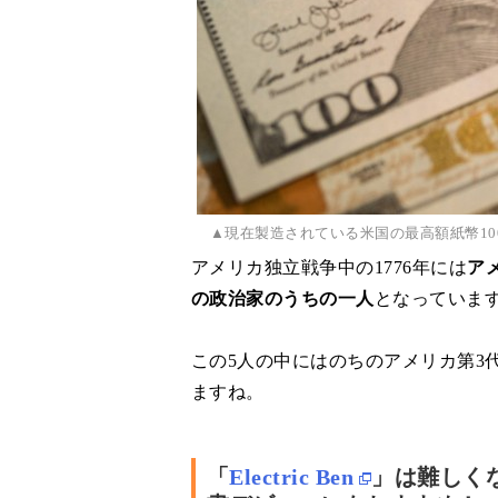
▲現在製造されている米国の最高額紙幣1
アメリカ独立戦争中の1776年には
ア
の政治家のうちの一人
となっていま
この5人の中にはのちのアメリカ第3
ますね。
「
Electric Ben
」は
難しく