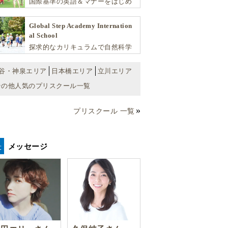
国際基準の英語＆マナーをはじめ
将来国際的に活躍できるリーダー
としての多様な資質を育む「KIDS
Global Step Academy Internation
EDU（キッズ・エデュ）」は幼児
al School
から小学生まで一貫して学べる充
探求的なカリキュラムで自然科学
実のカリキュラムが魅力です
や社会を学び、スポーツと音楽で
非認知能力を育てるインターナシ
谷・神泉エリア
日本橋エリア
立川エリア
ョナル・プリスクールです。
その他人気のプリスクール一覧
プリスクール 一覧
メッセージ