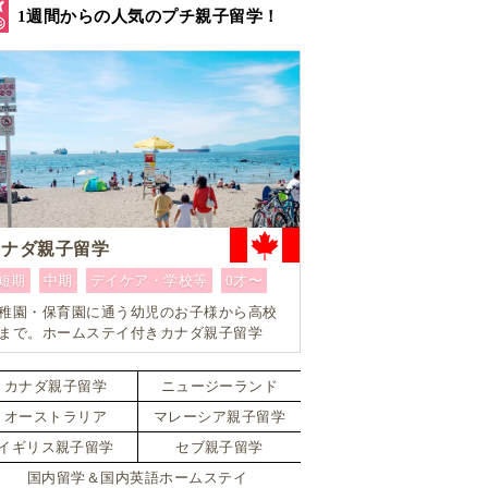
1週間からの人気のプチ親子留学！
カナダ親子留学
短期
中期
デイケア・学校等
0才〜
稚園・保育園に通う幼児のお子様から高校
まで。ホームステイ付きカナダ親子留学
カナダ親子留学
ニュージーランド
オーストラリア
マレーシア親子留学
イギリス親子留学
セブ親子留学
国内留学＆国内英語ホームステイ