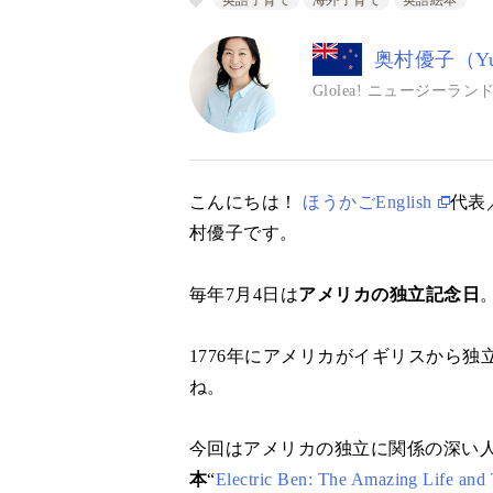
英語子育て
海外子育て
英語絵本
奥村優子（Yuk
Glolea! ニュージー
こんにちは！
ほうかごEnglish
代表／
村優子です。
毎年7月4日は
アメリカの独立記念日
1776年にアメリカがイギリスから
ね。
今回はアメリカの独立に関係の深い
本
“
Electric Ben: The Amazing Life and