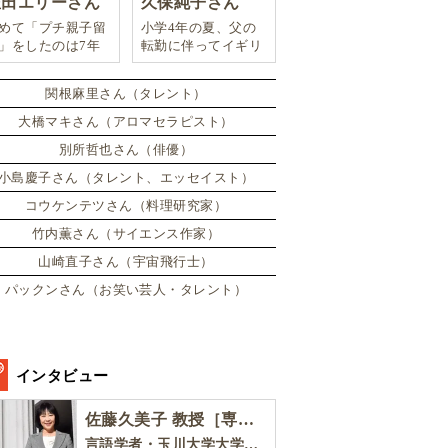
豊田エリーさん
久保純子さん
めて「プチ親子留
小学4年の夏、父の
」をしたのは7年
転勤に伴ってイギリ
。娘は2週間ロン
スに引っ越した。
ンのサマースクー
関根麻里さん（タレント）
に通い、英語劇に
戦したり、
大橋マキさん（アロマセラピスト）
別所哲也さん（俳優）
小島慶子さん（タレント、エッセイスト）
コウケンテツさん（料理研究家）
竹内薫さん（サイエンス作家）
山崎直子さん（宇宙飛行士）
パックンさん（お笑い芸人・タレント）
インタビュー
佐藤久美子 教授［専門家インタビュー］
言語学者・玉川大学大学院教育学研究科 教授・NHK「えいごであそぼ」総合指導