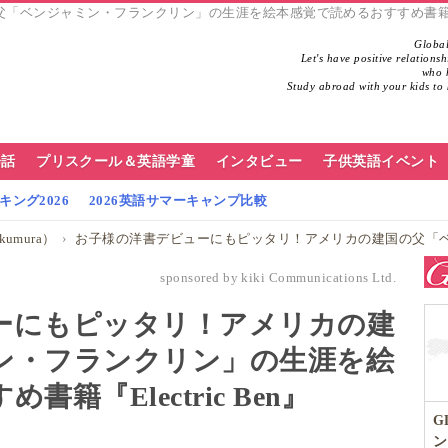
ジャミン・フランクリン」の生涯を絵本感覚で読めるおすすめ書籍『Electric
Global
Let's have positive relations
who h
Study abroad with your kids to 
会話
プリスクール＆英語学童
インタビュー
子供英語イベント
ング2026
2026英語サマーキャンプ比較
umura）
お子様の洋書デビューにもピッタリ！アメリカの建国の父「ベンジャミン・フランクリン」の
sponsored by kiki Communications Ltd.
ーにもピッタリ！アメリカの建
ン・フランクリン」の生涯を絵
籍『Electric Ben』
G
ン