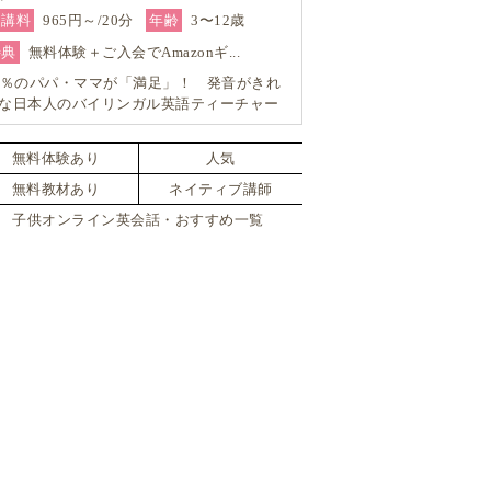
受講料
965円～/20分
年齢
3〜12歳
特典
無料体験＋ご入会でAmazonギ...
9％のパパ・ママが「満足」！ 発音がきれ
な日本人のバイリンガル英語ティーチャー
ら学ぶはじめてのマンツーマン英会話
無料体験あり
人気
無料教材あり
ネイティブ講師
子供オンライン英会話・おすすめ一覧