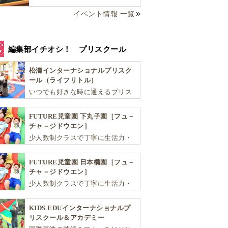
選び方完全ガイド！
イベント情報 一覧
編集部イチオシ！ プリスクール
松濤インターナショナルプリスク
ール（ライフリトル）
いつでも好きな時に通えるプリス
クール！ 子ども達一人ひとりの個
性を尊重し、想像力豊かな感性、
FUTURE児童園 下丸子園［フュ－
自ら進んで学ぶこと、考える力を
チャ－ジドウエン］
育みます
少人数制クラスで丁寧に生活力・
学力・思考力を伸ばしお子様の可
能性を広げます！
FUTURE児童園 日本橋園［フュ－
チャ－ジドウエン］
少人数制クラスで丁寧に生活力・
学力・思考力を伸ばしお子様の可
能性を広げます！
KIDS EDUインターナショナルプ
リスクール＆アカデミー