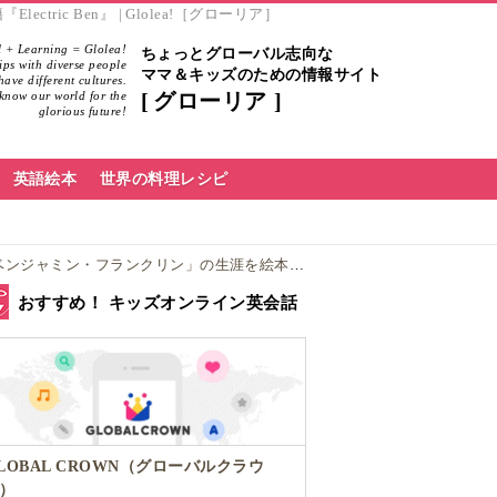
 Ben』 | Glolea!［グローリア］
 + Learning = Glolea!
ちょっとグローバル志向な
hips with diverse people
ママ＆キッズのための情報サイト
ave different cultures.
know our world for the
グローリア
glorious future!
英語絵本
世界の料理レシピ
生涯を絵本感覚で読めるおすすめ書籍『Electric Ben』
おすすめ！ キッズオンライン英会話
LOBAL CROWN（グローバルクラウ
）