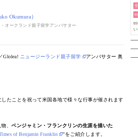
o Okumura）
8
ランド・オークランド親子留学アンバサター
い
か
Glolea!
ニュージーランド親子留学
アンバサター 奥
。
独立したことを祝って米国各地で様々な行事が催されます
人物、
ベンジャミン・フランクリンの生涯を描いた
 Times of Benjamin Franklin
”をご紹介します。