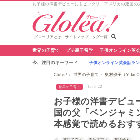
お子様の洋書デビューにもピッタリ！アメリカの建国の父「ベン
グローリアとは
サイトマップ
タグ一覧
グ
世界の子育て
プチ親子留学
子供オンライン英
ロ
今、注目のキーワード
子供オンライン英会話ランキ
ー
Glolea!
世界の子育て
奥村優子（Yuko Ok
リ
Jul 5, 22
世界の子育て
ア
お子様の洋書デビュ
ナ
国の父「ベンジャミ
ビ
本感覚で読めるおすすめ書