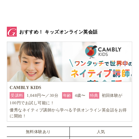
タイトル”Hairy Maclary From Donaldson’s
Dairy”の
“Dairy”とは、ニュージーランドの町には必ず
ある小さな商店のこと
をいいます。
おすすめ！ キッズオンライン英会話
コンビニみたいなものですね。
なので、“
Hairy Maclary From Donaldson’s Dairy
”は
「
ドナルドソン商店の毛むくじゃらのマクラーリー
」
といった意味になります。
CAMBLY KIDS
受講料
1,048円〜／30分
年齢
4歳〜
特典
初回体験が
100円でお試し可能に！
“Hairy Maclary”に秘められた読み聞かせに
優秀なネイティブ講師から学べる子供オンライン英会話をお得
最適な様々な仕組みとは？
に開始！
この絵本は、大人と子供両方が快適に絵本を楽しめる
無料体験あり
人気
ようになっています。