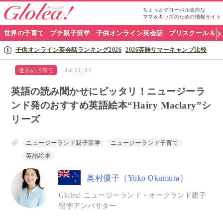
ちょっとグローバル志向な
ママ＆キッズのための情報サイト
グ
世界の子育て
プチ親子留学
子供オンライン英会話
プリスクール＆英
ロ
子供オンライン英会話ランキング2026
2026英語サマーキャンプ比較
ー
Jul 21, 17
世界の子育て
リ
英語の読み聞かせにピッタリ！ニュージーラ
ア
ンド発のおすすめ英語絵本“Hairy Maclary”シ
リーズ
ナ
ビ
ニュージーランド親子留学
ニュージーランド子育て
英語絵本
奥村優子（Yuko Okumura）
Glolea! ニュージーランド・オークランド親子
留学アンバサター