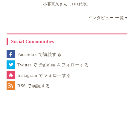
ニュージーランド・オークランド在住。「ほうかごEnglish」代表
小暮真久さん（TFT代表）
／kiki Communications Ltd. 代表取締役。2011年に家族で移住
し、幼児からシニアまでの親子留学・子ども単身留学を幅広くサ
インタビュー 一覧
ポート。中高国語教員免許・日本語教師資格を持ち、NHK「おは
よう日本」や東洋経済など多数のメディア掲載実績あり。オンラ
イン英会話と現地教育移住支援を通じ、安心で実践的な留学体験
を提供している。趣味は旅行・料理・ランニング。美しい自然に
Social Communities
囲まれたニュージーランドのライフスタイルを発信中。
Facebook で購読する
記事一覧
詳細プロフィール
Twitter で @glolea をフォローする
Instagram でフォローする
RSS で購読する