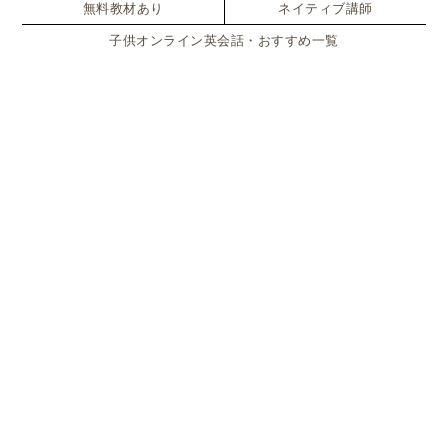
無料教材あり
ネイティブ講師
絵本を広げると、一ページに挿絵があり、もう一ペー
子供オンライン英会話・おすすめ一覧
ジに文章があります。
大人が読むときに、子供が隣に座って挿絵のページが
よく見える仕組みになっている
んですね。