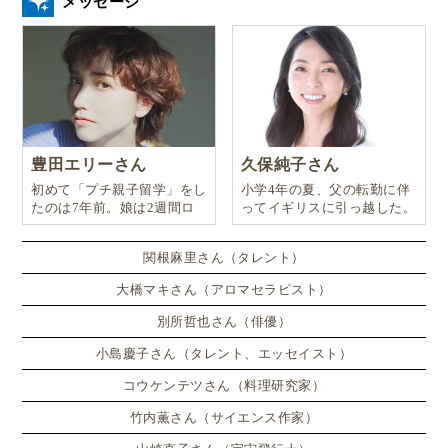
メッセージ
…など、興味はつきず、いろいろな気付きがありま
す。 お子さんと一緒だから、より深く共感してつなが
れるママ仲間もできることでしょう。
自然豊かな環境で、旅行ではみることのできないライ
フスタイルや文化に触れることは、語学力以上のもの
豊田エリーさん
久保純子さん
を得られると思います。
初めて「プチ親子留学」をし
小学4年の夏、父の転勤に伴
たのは7年前。娘は2週間ロ
ってイギリスに引っ越した。
ンドンのサマースクールに通
ニュージーランド親子留学は1日からのプチ体験
い、英語劇に挑戦したり、
か
関根麻里さん（タレント）
らアレンジ可能です。
大橋マキさん（アロマセラピスト）
別所哲也さん（俳優）
お子様が5歳からの親子留学・母子留学・父子留学だ
小島慶子さん（タレント、エッセイスト）
けでなく、
11歳以上であれば単身のキッズ留学
も可
能ですよ！
コウケンテツさん（料理研究家）
竹内薫さん（サイエンス作家）
記事をお読み頂きありがとうございました！