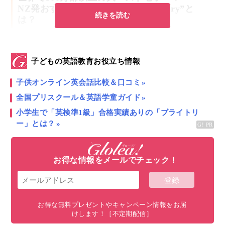
NZ発おすすめ英語絵本”Hairy Maclary”と
続きを読む
は？
こんにちは！
ほうかごEnglish
代表／Glolea!
ニュー
ジーランド親子留学
アンバサター 奥村優子です。今
子どもの英語教育お役立ち情報
回は、絵本を子供の英語教育に活用したいママにおす
すめのニュージーランド発の英語絵本をご紹介しま
子供オンライン英会話比較＆口コミ
す。
全国プリスクール＆英語学童ガイド
小学生で「英検準1級」合格実績ありの「ブライトリ
ニュージーランドの絵本作家による
ー」とは？
“
Hairy Maclary
”のシリーズは、30年以上にわたって読み継がれてい
るロングセラーで、世界中で500万部
以上売れている
お得な情報をメールでチェック！
大ベストセラー絵本です。
お得な無料プレゼントやキャンペーン情報をお届
けします！［不定期配信］