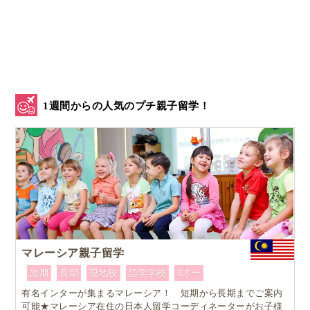
出てくる文章は、
With tails in the air
they trotted on down
1週間からの人気のプチ親子留学！
past the shops and park
to the far end of town
と
韻を踏んでいるうえ、短くリズミカル
。
うちでも読み聞かせをしていたら、子供達が文章をす
マレーシア親子留学
ぐに覚えて、3人で声を揃えて読むことができまし
短期
長期
現地校
語学学校
0才〜
た。
有名インターが集まるマレーシア！ 短期から長期までご案内
可能★マレーシア在住の日本人留学コーディネーターがお子様