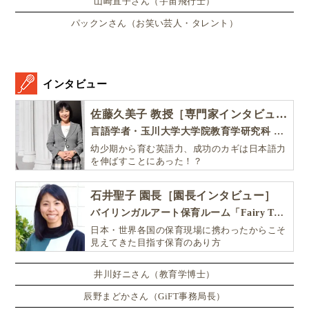
山崎直子さん（宇宙飛行士）
★
★
★
★
★
パックンさん（お笑い芸人・タレント）
評価を送る
みんなの評価:
評価してね♪
(
0
件)
インタビュー
ニュージーランド親子留学
ニュージーランド子育て
佐藤久美子 教授［専門家インタビュー］
英語絵本
世界の子育て
英語絵本の読み聞かせ
言語学者・玉川大学大学院教育学研究科 教授・NHK「えいごであそぼ」総合指導
ニュージーランド子育て事情
幼少期から育む英語力、成功のカギは日本語力
を伸ばすことにあった！？
この記事を執筆したGlolea!アンバサダー
奥村優子（Yuko Okumura）
石井聖子 園長［園長インタビュー］
バイリンガルアート保育ルーム「Fairy Tale（フェアリーテイル）」
Glolea! ニュージーランド・オークランド親子
日本・世界各国の保育現場に携わったからこそ
留学アンバサター
見えてきた目指す保育のあり方
オークランド
Homepage
Faceboo
Twi
井川好ニさん（教育学博士）
辰野まどかさん（GiFT事務局長）