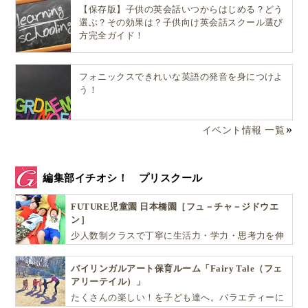
【保存版】子供の英会話いつからはじめる？どう
選ぶ？その効果は？子供向け英会話スクール選び
方完全ガイド！
▲
“Hairy Maclary”の公式サイト
には無料の試し読みコーナーが
フォニックスできれいな英語の発音を身につけよ
あり絵本選びに便利です！
う！
Hairy Maclaryの公式サイトの“
Read the Stories
”とい
うところで
無料の試し読みができる
ので、興味を持た
イベント情報 一覧
れた方はご覧になってみてください。
日本のAmazonでも
Hairy Maclaryシリーズ
の取扱があ
編集部イチオシ！ プリスクール
るので、英語絵本の読み聞かせにいかがですか。
FUTURE児童園 日本橋園［フュ－チャ－ジドウエ
ン］
少人数制クラスで丁寧に生活力・学力・思考力を伸
現地の小学校に通う！
ばしお子様の可能性を広げます！
ニュージーランド親子留学のススメ
バイリンガルアート保育ルーム「Fairy Tale（フェ
アリーテイル）」
今回は、はじめての英語絵本の読み聞かせにもピッタ
たくさんの楽しい！を子ども達へ。バラエティーに