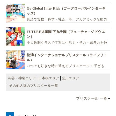
リのニュージーランド発の大ベストセラー絵本“Hairy
富んだプログラムとバイリンガル保育で子供達の
『生きる力』を育てます。
Maclary”シリーズについてお届けしました！ Hairy
Go Global Inter Kids（ゴーグローバルインターキ
ッズ）
Maclaryシリーズが生まれたニュージーランド。英語は
英語で算数・科学・社会…等、アカデミックな能力
もちろんのこと、現地のライフスタイルや教育スタイ
や探究心を飛躍的に伸ばし世界で活躍する子ども達
ルを
ニュージーランド親子留学
を通じて学ぶことが
を育む少人数制のプリスクールです。
FUTURE児童園 下丸子園［フュ－チャ－ジドウエ
できますよ！
ン］
少人数制クラスで丁寧に生活力・学力・思考力を伸
ばしお子様の可能性を広げます！
お子さんと一緒の留学は、個人留学とは全く違い、お
松濤インターナショナルプリスクール（ライフリト
子さんと一緒だから楽しめる経験がいっぱいできま
ル）
す！
いつでも好きな時に通えるプリスクール！ 子ども
達一人ひとりの個性を尊重し、想像力豊かな感性、
自ら進んで学ぶこと、考える力を育みます
渋谷・神泉エリア
日本橋エリア
立川エリア
異国の経験を楽しみ成長していくお子さんの姿が見ら
その他人気のプリスクール一覧
れるだけではありません。
教育システムの違い
プリスクール 一覧
習慣の違い
子育ての違い