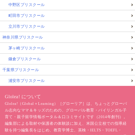
中野区プリスクール
町田市プリスクール
立川市プリスクール
神奈川県プリスクール
茅ヶ崎プリスクール
鎌倉プリスクール
千葉県プリスクール
浦安市プリスクール
Glolea! について
Glolea!（Global＋Learning）［グローリア］は、ちょっとグローバ
ル志向なママ＆キッズのための、グローバル教育・バイリンガル子
育て・親子留学情報ポータル＆口コミサイトです（2014年創刊）。
編集部による取材や保護者の体験談に加え、米国公立校での指導経
験を持つ編集長をはじめ、教育学博士、英検・IELTS・TOEFL・