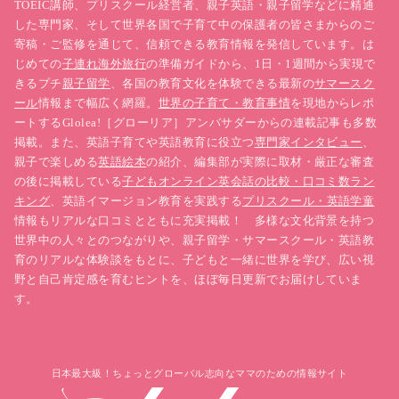
TOEIC講師、プリスクール経営者、親子英語・親子留学などに精通
した専門家、そして世界各国で子育て中の保護者の皆さまからのご
寄稿・ご監修を通じて、信頼できる教育情報を発信しています。は
じめての
子連れ海外旅行
の準備ガイドから、1日・1週間から実現で
きるプチ
親子留学
、各国の教育文化を体験できる最新の
サマースク
ール
情報まで幅広く網羅。
世界の子育て・教育事情
を現地からレポ
ートするGlolea!［グローリア］アンバサダーからの連載記事も多数
掲載。また、英語子育てや英語教育に役立つ
専門家インタビュー
、
親子で楽しめる
英語絵本
の紹介、編集部が実際に取材・厳正な審査
の後に掲載している
子どもオンライン英会話の比較・口コミ数ラン
キング
、英語イマージョン教育を実践する
プリスクール・英語学童
情報もリアルな口コミとともに充実掲載！ 多様な文化背景を持つ
世界中の人々とのつながりや、親子留学・サマースクール・英語教
育のリアルな体験談をもとに、子どもと一緒に世界を学び、広い視
野と自己肯定感を育むヒントを、ほぼ毎日更新でお届けしていま
す。
日本最大級！ちょっとグローバル志向なママのための情報サイト