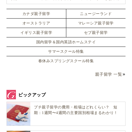
お一人おひとりに合ったワンランク上のマレーシア親子留学を
一つお話が終わったら、
カスタマイズ
カナダ親子留学
ニュージーランド
オーストラリア
マレーシア親子留学
次のお話も読んで！
イギリス親子留学
セブ親子留学
国内留学＆国内英語ホームステイ
サマースクール特集
とお願いされることもしばしばでしたよ。
春休みスプリングスクール特集
親子留学 一覧
Hairy Maclary公式サイトでは無料の試し読み
が可能！
ピックアップ
プチ親子留学の費用・相場はどれくらい？ 短
期：1週間〜4週間の主要国別相場まるわかり！