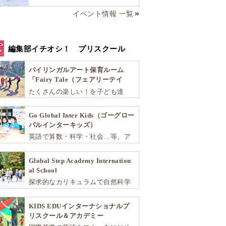
イベント情報 一覧
編集部イチオシ！ プリスクール
バイリンガルアート保育ルーム
「Fairy Tale（フェアリーテイ
ル）」
たくさんの楽しい！を子ども達
へ。バラエティーに富んだプログ
ラムとバイリンガル保育で子供達
Go Global Inter Kids（ゴーグロー
の『生きる力』を育てます。
バルインターキッズ）
英語で算数・科学・社会…等、ア
カデミックな能力や探究心を飛躍
的に伸ばし世界で活躍する子ども
Global Step Academy Internation
達を育む少人数制のプリスクール
al School
です。
探求的なカリキュラムで自然科学
や社会を学び、スポーツと音楽で
非認知能力を育てるインターナシ
KIDS EDUインターナショナルプ
ョナル・プリスクールです。
リスクール＆アカデミー