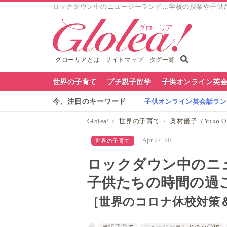
ロックダウン中のニュージーランド…学校の授業や子供
グローリアとは
サイトマップ
タグ一覧
グ
世界の子育て
プチ親子留学
子供オンライン英
ロ
今、注目のキーワード
子供オンライン英会話ランキ
ー
Glolea!
世界の子育て
奥村優子（Yuko Ok
リ
Apr 27, 20
世界の子育て
ア
ロックダウン中のニ
ナ
子供たちの時間の過
ビ
［世界のコロナ休校対策