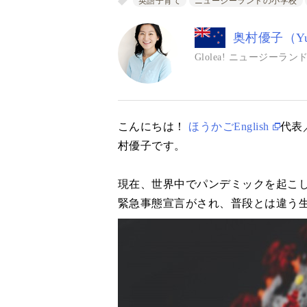
英語子育て
ニュージーランドの小学校
奥村優子（Yuk
Glolea! ニュージー
こんにちは！
ほうかごEnglish
代表／
村優子です。
現在、世界中でパンデミックを起こして
緊急事態宣言がされ、普段とは違う