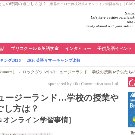
たちの時間の過ごし方は？
| Gl
［世界のコロナ休校対策＆オンライン学習事情］
Global
Let's have positive relations
who h
Study abroad with your kids to 
会話
プリスクール＆英語学童
インタビュー
子供英語イベント
ング2026
2026英語サマーキャンプ比較
umura）
ロックダウン中のニュージーランド…学校の授業や子供たち
sponsored by kiki Communications Ltd.
ュージーランド…学校の授業や
ごし方は？
＆オンライン学習事情］
Br