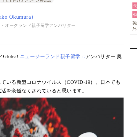
子ども向けオンライン英会話
o Okumura）
英
ランド・オークランド親子留学アンバサター
外
検
ら
ラ
Glolea!
ニュージーランド親子留学
アンバサター 奥
いる新型コロナウイルス（COVID-19）。日本でも
生活を余儀なくされていると思います。