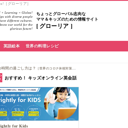
olea!［グローリア］
 + Learning = Glolea!
ちょっとグローバル志向な
hips with diverse people
ママ＆キッズのための情報サイト
ave different cultures.
know our world for the
グローリア
glorious future!
英語絵本
世界の料理レシピ
の時間の過ごし方は？
［世界のコロナ休校対策＆オンライン学習事情］
おすすめ！ キッズオンライン英会話
ightly for Kids