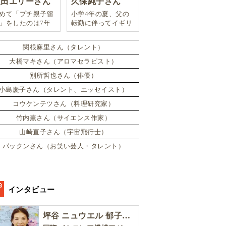
豊田エリーさん
久保純子さん
めて「プチ親子留
小学4年の夏、父の
」をしたのは7年
転勤に伴ってイギリ
。娘は2週間ロン
スに引っ越した。
ンのサマースクー
関根麻里さん（タレント）
に通い、英語劇に
戦したり、
大橋マキさん（アロマセラピスト）
別所哲也さん（俳優）
小島慶子さん（タレント、エッセイスト）
コウケンテツさん（料理研究家）
竹内薫さん（サイエンス作家）
山崎直子さん（宇宙飛行士）
パックンさん（お笑い芸人・タレント）
インタビュー
坪谷 ニュウエル 郁子さん［後編］