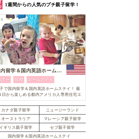
1週間からの人気のプチ親子留学！
国内留学＆国内英語ホームステイ
0才〜
短期
ホームステイ
子で国内留学＆国内英語ホームステイ！ 最
1日から楽しめる都内アメリカ人専用住宅エ
ア内「アメリカ英語留学」＆「ホームステ
体験」プログラム！
カナダ親子留学
ニュージーランド
オーストラリア
マレーシア親子留学
イギリス親子留学
セブ親子留学
国内留学＆国内英語ホームステイ