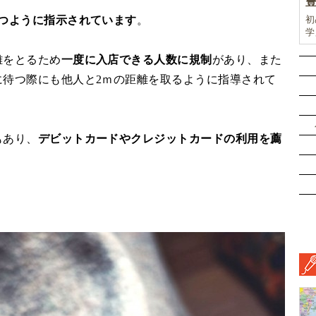
つように指示されています
。
初
学
前
ド
離をとるため
一度に入店できる人数に規制
があり、また
ル
に待つ際にも他人と2ｍの距離を取るように指導されて
挑
もあり、
デビットカードやクレジットカードの利用を薦