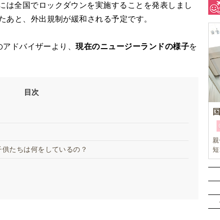
後には全国でロックダウンを実施することを発表しまし
いたあと、外出規制が緩和される予定です。
クのアドバイザーより、
現在のニュージーランドの様子
を
目次
親
子供たちは何をしているの？
短
リ
イ