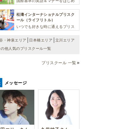
国際基準の英語＆マナーをはじめ
将来国際的に活躍できるリーダー
としての多様な資質を育む「KIDS
松濤インターナショナルプリスク
EDU（キッズ・エデュ）」は幼児
ール（ライフリトル）
から小学生まで一貫して学べる充
いつでも好きな時に通えるプリス
実のカリキュラムが魅力です
クール！ 子ども達一人ひとりの個
性を尊重し、想像力豊かな感性、
谷・神泉エリア
日本橋エリア
立川エリア
自ら進んで学ぶこと、考える力を
その他人気のプリスクール一覧
育みます
プリスクール 一覧
メッセージ