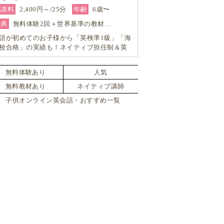
受講料
2,400円～/25分
年齢
6歳〜
特典
無料体験2回＋世界基準の教材…
語が初めてのお子様から「英検準1級」「海
校合格」の実績も！ネイティブ担任制＆英
対策も強く帰国子女対応も可能―小学生か
の4技能本格英会話『Brightly for Kids｜ブ
無料体験あり
人気
イトリー』
無料教材あり
ネイティブ講師
子供オンライン英会話・おすすめ一覧