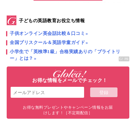
ニュージーランドの小学校では、
算数が苦手な生徒を
対象とした特別プログラム
があります。算数が好きに
子どもの英語教育お役立ち情報
なるよう楽しく学ぶ授業を、見学に行ってきました。
子供オンライン英会話比較＆口コミ
目次
全国プリスクール＆英語学童ガイド
小学生で「英検準1級」合格実績ありの「ブライトリ
生徒8人の少人数制。まずは生徒たちの苦手意識を把握
ー」とは？
一番大きな数は誰が作れるかな？ ゲームで三桁の数字
を学ぶ
お得な情報をメールでチェック！
正解するだけが目的じゃない。自分で解法を考えるのが
大切
算数が苦手だった子が「僕は数学者だよ！」
お得な無料プレゼントやキャンペーン情報をお届
現地の小学校に通う！ ニュージーランド親子留学のスス
けします！［不定期配信］
メ