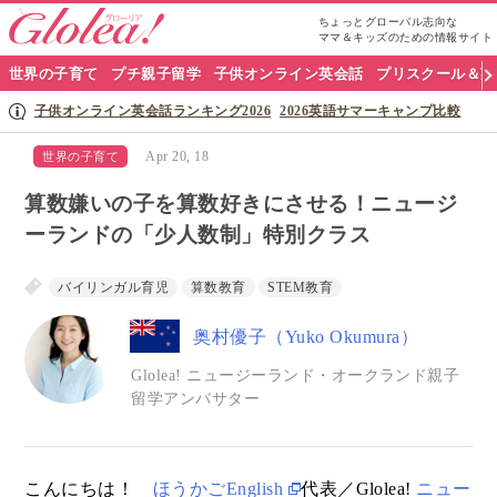
ちょっとグローバル志向な
ママ＆キッズのための情報サイト
グ
世界の子育て
プチ親子留学
子供オンライン英会話
プリスクール＆英
ロ
子供オンライン英会話ランキング2026
2026英語サマーキャンプ比較
ー
Apr 20, 18
世界の子育て
リ
算数嫌いの子を算数好きにさせる！ニュージ
ア
ーランドの「少人数制」特別クラス
ナ
バイリンガル育児
算数教育
STEM教育
ビ
奥村優子（Yuko Okumura）
Glolea! ニュージーランド・オークランド親子
留学アンバサター
こんにちは！
ほうかごEnglish
代表／Glolea!
ニュー