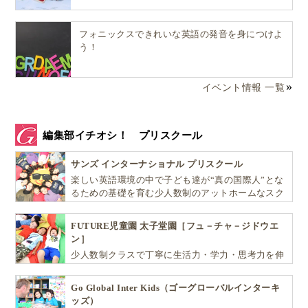
苦手意識をなくすだけでなく、自信を付けさせる
なん
フォニックスできれいな英語の発音を身につけよ
て、素晴らしい！ 生徒はどんどん積極的になってい
う！
って、算数を得意分野にしてくれたらと思います。
イベント情報 一覧
現地の小学校に通う！
ニュージーランド親子留学のススメ
編集部イチオシ！ プリスクール
英語はもちろんのこと、現地のライフスタイルや教育
サンズ インターナショナル プリスクール
スタイルを
ニュージーランド親子留学
を通じて学び
楽しい英語環境の中で子ども達が“真の国際人”とな
にいらしてください。お子さんと一緒の留学は、個人
るための基礎を育む少人数制のアットホームなスク
ールです
留学とは全く違い、お子さんと一緒だから楽しめる経
FUTURE児童園 太子堂園［フュ－チャ－ジドウエ
験がいっぱいできます！
ン］
少人数制クラスで丁寧に生活力・学力・思考力を伸
異国の経験を楽しみ成長していくお子さんの姿が見ら
ばしお子様の可能性を広げます！
れるだけではありません。
Go Global Inter Kids（ゴーグローバルインターキ
ッズ）