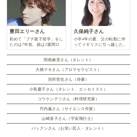
能ですよ！
記事をお読み頂きありがとうございました！
豊田エリーさん
久保純子さん
★
★
★
★
★
評価を送る
初めて「プチ親子留学」をし
小学4年の夏、父の転勤に伴
たのは7年前。娘は2週間ロ
ってイギリスに引っ越した。
みんなの評価:
評価してね♪
(
0
件)
ンドンのサマースクールに通
い、英語劇に挑戦したり、
関根麻里さん（タレント）
バイリンガル育児
算数教育
STEM教育
大橋マキさん（アロマセラピスト）
ニュージーランド子育て事情
ニュージーランドの教育
別所哲也さん（俳優）
ニュージーランドの小学校
英語教育
小学生留学
小島慶子さん（タレント、エッセイスト）
教育移住
ニュージーランド親子留学
コウケンテツさん（料理研究家）
バイリンガル教育
母子留学
グローバル教育
竹内薫さん（サイエンス作家）
プチ親子留学
親子留学
英語子育て
山崎直子さん（宇宙飛行士）
この記事を執筆したGlolea!アンバサダー
パックンさん（お笑い芸人・タレント）
奥村優子（Yuko Okumura）