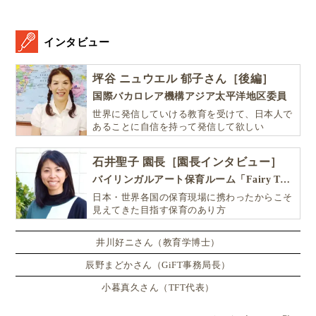
Glolea! ニュージーランド・オークランド親子
留学アンバサター
インタビュー
オークランド
坪谷 ニュウエル 郁子さん［後編］
Homepage
Faceboo
Twi
国際バカロレア機構アジア太平洋地区委員
世界に発信していける教育を受けて、日本人で
ニュージーランド・オークランド在住。「ほうかごEnglish」代表
あることに自信を持って発信して欲しい
／kiki Communications Ltd. 代表取締役。2011年に家族で移住
し、幼児からシニアまでの親子留学・子ども単身留学を幅広くサ
石井聖子 園長［園長インタビュー］
ポート。中高国語教員免許・日本語教師資格を持ち、NHK「おは
よう日本」や東洋経済など多数のメディア掲載実績あり。オンラ
バイリンガルアート保育ルーム「Fairy Tale（フェアリーテイル）」
イン英会話と現地教育移住支援を通じ、安心で実践的な留学体験
日本・世界各国の保育現場に携わったからこそ
を提供している。趣味は旅行・料理・ランニング。美しい自然に
見えてきた目指す保育のあり方
囲まれたニュージーランドのライフスタイルを発信中。
井川好ニさん（教育学博士）
記事一覧
詳細プロフィール
辰野まどかさん（GiFT事務局長）
小暮真久さん（TFT代表）