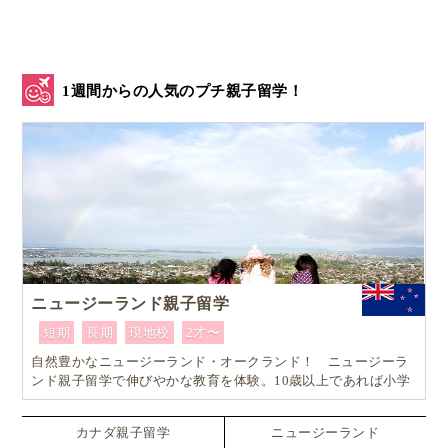
1週間からの人気のプチ親子留学！
生徒たちはアメのかわりに小さい人形を使って答えを
考えます。
ニュージーランド親子留学
答えが出たら、それぞれのペアがどのように問題を解
短期
長期
現地校
2才〜
いたのか、発表していきました。みんな答えはあって
自然豊かなニュージーランド・オークランド！ ニュージーラ
いるのですが、導き方が違っていて、みんなそれぞれ
ンド親子留学で伸びやかな教育を体験。10歳以上であれば小学
生でも単身留学可能なスペシャルプラン！！
の考えを堂々と説明していました。
カナダ親子留学
ニュージーランド