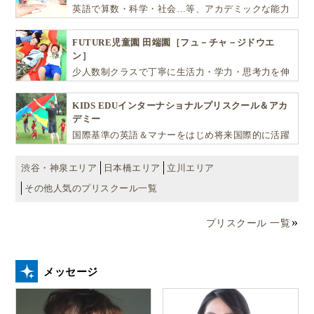
教育システムの違い
英語で算数・科学・社会…等、アカデミックな能力
や探究心を飛躍的に伸ばし世界で活躍する子ども達
習慣の違い
を育む少人数制のプリスクールです。
子育ての違い
FUTURE児童園 田端園［フュ－チャ－ジドウエ
ン］
…など、興味はつきず、いろいろな気付きがありま
少人数制クラスで丁寧に生活力・学力・思考力を伸
ばしお子様の可能性を広げます！
す。 お子さんと一緒だから、より深く共感してつなが
KIDS EDUインターナショナルプリスクール＆アカ
れるママ仲間もできることでしょう。
デミー
国際基準の英語＆マナーをはじめ将来国際的に活躍
自然豊かな環境で、旅行ではみることのできないライ
できるリーダーとしての多様な資質を育む「KIDS
EDU（キッズ・エデュ）」は幼児から小学生まで一
フスタイルや文化に触れることは、語学力以上のもの
渋谷・神泉エリア
日本橋エリア
立川エリア
貫して学べる充実のカリキュラムが魅力です
を得られると思います。
その他人気のプリスクール一覧
プリスクール 一覧
ニュージーランド親子留学は1日からのプチ体験
か
らアレンジ可能です。
メッセージ
お子様が5歳からの親子留学・母子留学・父子留学だ
けでなく、
11歳以上であれば単身のキッズ留学
も可