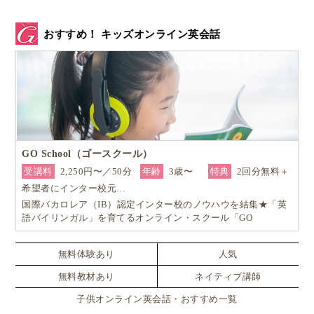
数字を生徒たちはそれぞれ好きなマス目に書きます。
おすすめ！ キッズオンライン英会話
次にもう一枚カードを引き、出た数字を空いているマ
ス目に書きます。最後、3枚目のカードの数字を残り
のマス目に書きます。
こうして3桁の数字を生徒がそれぞれ書いていき、一
番大きい数字が出来た人の勝ち。上の写真の回は3、
GO School（ゴースクール）
4、5のカードが引かれたので、543ができた人が勝ち
受講料
2,250円〜／50分
年齢
3歳〜
特典
2回分無料＋
ですね。
希望者にインター校元…
国際バカロレア（IB）認定インター校のノウハウを結集★「英
語バイリンガル」を育てるオンライン・スクール「GO
School（ゴースクール）」
正解するだけが目的じゃない。自分で解法を
考えるのが大切
無料体験あり
人気
無料教材あり
ネイティブ講師
最後に先生から問題です。
子供オンライン英会話・おすすめ一覧