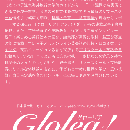
じめての
子連れ海外旅行
の準備ガイドから、1日・1週間から実現で
きるプチ
親子留学
、各国の教育文化を体験できる最新の
サマースク
ール
情報まで幅広く網羅。
世界の子育て・教育事情
を現地からレポ
ートするGlolea!［グローリア］アンバサダーからの連載記事も多数
掲載。また、英語子育てや英語教育に役立つ
専門家インタビュー
、
親子で楽しめる
英語絵本
の紹介、編集部が実際に取材・厳正な審査
の後に掲載している
子どもオンライン英会話の比較・口コミ数ラン
キング
、英語イマージョン教育を実践する
プリスクール・英語学童
情報もリアルな口コミとともに充実掲載！ 多様な文化背景を持つ
世界中の人々とのつながりや、親子留学・サマースクール・英語教
育のリアルな体験談をもとに、子どもと一緒に世界を学び、広い視
野と自己肯定感を育むヒントを、ほぼ毎日更新でお届けしていま
す。
日本最大級！ちょっとグローバル志向なママのための情報サイト