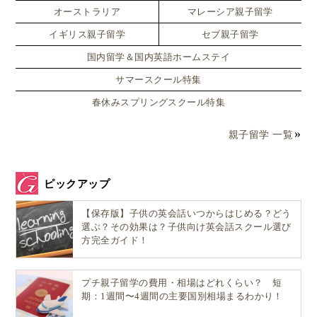
オーストラリア
マレーシア親子留学
算数が苦手だった子が「僕は数学者だよ！」
イギリス親子留学
セブ親子留学
どのように答えを見出すのかを考え、実際に物を動か
国内留学＆国内英語ホームステイ
し、数えながら学習する仕方は、子供にとって面白く
サマースクール特集
もあり、算数の理念を身に付けることができる学習方
春休みスプリングスクール特集
法だと思います。
親子留学 一覧
見学していて一番印象的だったのが、
ピックアップ
算数が苦手だった生徒がALiMクラスを受講して、『I
【保存版】子供の英会話いつからはじめる？どう
am a mathematician!（僕は数学者だよ！）』と言うほ
選ぶ？その効果は？子供向け英会話スクール選び
どになるんですよ
方完全ガイド！
プチ親子留学の費用・相場はどれくらい？ 短
という先生の言葉。
期：1週間〜4週間の主要国別相場まるわかり！