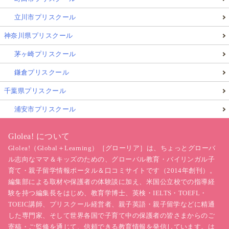
立川市プリスクール
神奈川県プリスクール
茅ヶ崎プリスクール
鎌倉プリスクール
千葉県プリスクール
浦安市プリスクール
Glolea! について
Glolea!（Global＋Learning）［グローリア］は、ちょっとグローバ
ル志向なママ＆キッズのための、グローバル教育・バイリンガル子
育て・親子留学情報ポータル＆口コミサイトです（2014年創刊）。
編集部による取材や保護者の体験談に加え、米国公立校での指導経
験を持つ編集長をはじめ、教育学博士、英検・IELTS・TOEFL・
TOEIC講師、プリスクール経営者、親子英語・親子留学などに精通
した専門家、そして世界各国で子育て中の保護者の皆さまからのご
寄稿・ご監修を通じて、信頼できる教育情報を発信しています。は