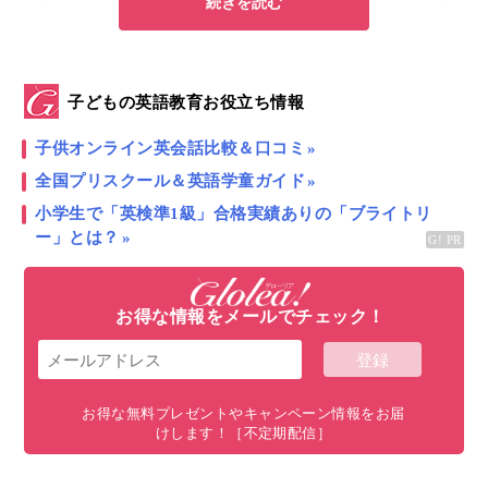
続きを読む
すべて表示
子どもの英語教育お役立ち情報
無料でイギリスの教科書「
Oxford Reading
Tree（ORT）
」を読めるってホント！？
子供オンライン英会話比較＆口コミ
全国プリスクール＆英語学童ガイド
こんにちは！
ほうかごEnglish
代表／Glolea!
ニュー
小学生で「英検準1級」合格実績ありの「ブライトリ
ジーランド親子留学
アンバサター 奥村優子です。
ー」とは？
みなさんは
ORT
をご存知でしょうか。
お得な情報をメールでチェック！
ORT（Oxford Reading Tree）
と言うのはイギリス
の80%以上の小学校で採用されている
「国語」の教科
書
です。
お得な無料プレゼントやキャンペーン情報をお届
けします！［不定期配信］