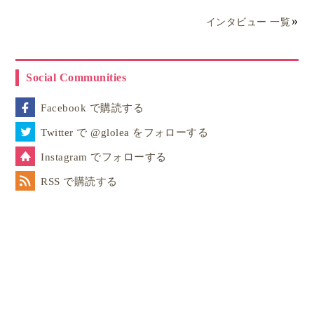
インタビュー 一覧
奥村優子（Yuko Okumura）
Glolea! ニュージーランド・オークランド親子
留学アンバサター
Social Communities
オークランド
Homepage
Faceboo
Twi
Facebook で購読する
Twitter で @glolea をフォローする
ニュージーランド・オークランド在住。「ほうかごEnglish」代表
Instagram でフォローする
／kiki Communications Ltd. 代表取締役。2011年に家族で移住
し、幼児からシニアまでの親子留学・子ども単身留学を幅広くサ
RSS で購読する
ポート。中高国語教員免許・日本語教師資格を持ち、NHK「おは
よう日本」や東洋経済など多数のメディア掲載実績あり。オンラ
イン英会話と現地教育移住支援を通じ、安心で実践的な留学体験
を提供している。趣味は旅行・料理・ランニング。美しい自然に
囲まれたニュージーランドのライフスタイルを発信中。
記事一覧
詳細プロフィール