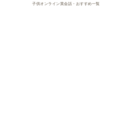
子供オンライン英会話・おすすめ一覧
うで、どんどん読んでくれます。
絵本を好きになることは、これからのお子さんの英語
学習にとっての第一歩、とても重要なことですね。
ORT
リーディングを始めたいけど、まずはどんなも
のか知りたいという方は、この
Oxford Owl
の無料教
材を使って、
ORT
を読んでみませんか。
オンライン英会話のORTリーディングレッス
ンはどのように進む？