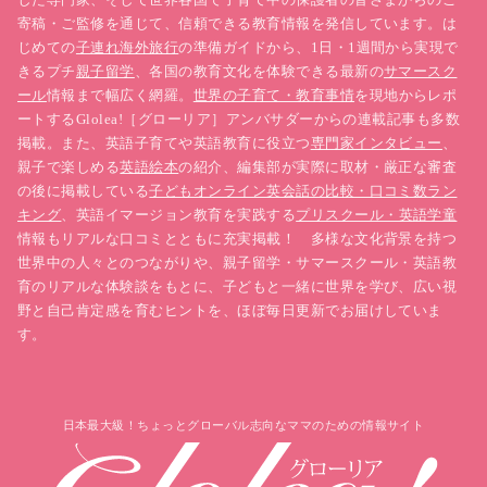
寄稿・ご監修を通じて、信頼できる教育情報を発信しています。は
じめての
子連れ海外旅行
の準備ガイドから、1日・1週間から実現で
きるプチ
親子留学
、各国の教育文化を体験できる最新の
サマースク
ール
情報まで幅広く網羅。
世界の子育て・教育事情
を現地からレポ
ートするGlolea!［グローリア］アンバサダーからの連載記事も多数
掲載。また、英語子育てや英語教育に役立つ
専門家インタビュー
、
親子で楽しめる
英語絵本
の紹介、編集部が実際に取材・厳正な審査
の後に掲載している
子どもオンライン英会話の比較・口コミ数ラン
キング
、英語イマージョン教育を実践する
プリスクール・英語学童
情報もリアルな口コミとともに充実掲載！ 多様な文化背景を持つ
世界中の人々とのつながりや、親子留学・サマースクール・英語教
育のリアルな体験談をもとに、子どもと一緒に世界を学び、広い視
野と自己肯定感を育むヒントを、ほぼ毎日更新でお届けしていま
す。
日本最大級！ちょっとグローバル志向なママのための情報サイト