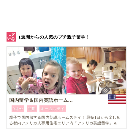
1週間からの人気のプチ親子留学！
オンライン英会話の「ORTリーディングレッスン」で
は、どのようにレッスンが進むのですか？
という質問をよくいただきます。
国内留学＆国内英語ホームステイ
0才〜
短期
ホームステイ
スクールでは、担任の先生が一人ひとりのリーディン
親子で国内留学＆国内英語ホームステイ！ 最短1日から楽しめ
グをみていきます。
る都内アメリカ人専用住宅エリア内「アメリカ英語留学」＆
「ホームステイ体験」プログラム！