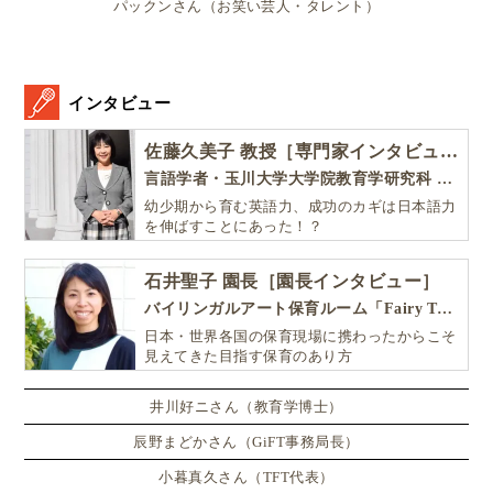
パックンさん（お笑い芸人・タレント）
記事をお読み頂きありがとうございました！
インタビュー
★
★
★
★
★
評価を送る
佐藤久美子 教授［専門家インタビュー］
言語学者・玉川大学大学院教育学研究科 教授・NHK「えいごであそぼ」総合指導
みんなの評価:
2
(
1
件)
幼少期から育む英語力、成功のカギは日本語力
を伸ばすことにあった！？
英語絵本
ジョリーフォニックス
石井聖子 園長［園長インタビュー］
オックスフォードリーディングツリー
Phonics
バイリンガルアート保育ルーム「Fairy Tale（フェアリーテイル）」
リーディング力
ニュージーランド子育て事情
日本・世界各国の保育現場に携わったからこそ
子供オンライン英会話
Oxford Reading Tree
ORT
見えてきた目指す保育のあり方
子供英語
英語教育
フォニックス
井川好ニさん（教育学博士）
バイリンガル育児
バイリンガル教育
発音
辰野まどかさん（GiFT事務局長）
英語子育て
小暮真久さん（TFT代表）
この記事を執筆したGlolea!アンバサダー