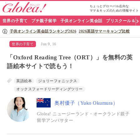
ちょっとグローバル志向な
ママ＆キッズのための情報サイト
グ
世界の子育て
プチ親子留学
子供オンライン英会話
プリスクール＆英
ロ
子供オンライン英会話ランキング2026
2026英語サマーキャンプ比較
ー
Jun 9, 16
世界の子育て
リ
「Oxford Reading Tree（ORT）」を無料の英
ア
語絵本サイトで読もう！
ナ
英語絵本
ジョリーフォニックス
ビ
オックスフォードリーディングツリー
奥村優子（Yuko Okumura）
Glolea! ニュージーランド・オークランド親子
留学アンバサター