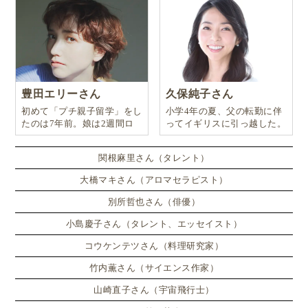
とありませんか。週１回のORTレッスンをペースメー
カーに、ご家庭で楽しくORTを読みすすめていけたら
と思っています！
豊田エリーさん
久保純子さん
「Oxford Reading Tree（ORT）」を無料の英
初めて「プチ親子留学」をし
小学4年の夏、父の転勤に伴
語絵本サイトで読もう関連リンク
たのは7年前。娘は2週間ロ
ってイギリスに引っ越した。
ンドンのサマースクールに通
い、英語劇に挑戦したり、
ORT（Oxford Reading Tree）コース
関根麻里さん（タレント）
-「ほうかごEnglish」オンライン英会話レッスン
大橋マキさん（アロマセラピスト）
Oxford Owl
別所哲也さん（俳優）
-Oxford University Press
ORT（Oxford Reading Tree）
小島慶子さん（タレント、エッセイスト）
-NHK「えいごであそぼ」総合監修 佐藤久美子先生おすすめの英語絵本
コウケンテツさん（料理研究家）
Oxford Reading Tree ＆ イギリスの小学校教科書で
竹内薫さん（サイエンス作家）
楽しく英語を学ぶ
山崎直子さん（宇宙飛行士）
– モデル／Glolea!ママ白河葵 さんおすすめの一冊