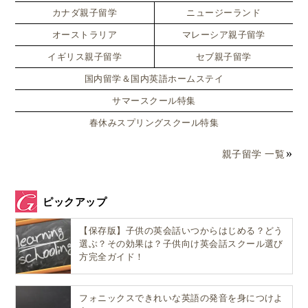
まずは、文字を見落とさないで正しく読めることを確
カナダ親子留学
ニュージーランド
認します。
オーストラリア
マレーシア親子留学
イギリス親子留学
セブ親子留学
発音
イントネーション
国内留学＆国内英語ホームステイ
リズム
サマースクール特集
もみますが、主人公に感情移入すると、読むときに、
春休みスプリングスクール特集
どこに強弱をおいたほうがいいかも気づいてもらいま
親子留学 一覧
す。
その後は、読解から要約と、読むことから発展させて
ピックアップ
いくのですが、この進み方は、年齢や英語の習熟度に
【保存版】子供の英会話いつからはじめる？どう
よってもかわってきます。
選ぶ？その効果は？子供向け英会話スクール選び
方完全ガイド！
Well done! 先生からのメッセージでORTリー
フォニックスできれいな英語の発音を身につけよ
ディングのやる気アップ！