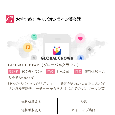
おすすめ！ キッズオンライン英会話
GLOBAL CROWN（グローバルクラウン）
5歳のヨウコちゃんは2月からニュージーランドの小学
受講料
965円～/20分
年齢
3〜12歳
特典
無料体験＋ご
校に入学し、簡単な絵本を読めるようになりました。
入会でAmazonギ...
読んでいるのは、
ORT
のステージ１
です。
89％のパパ・ママが「満足」！ 発音がきれいな日本人のバイ
リンガル英語ティーチャーから学ぶはじめてのマンツーマン英
会話
読めない単語が出てくると、習い始めた
フォニックス
無料体験あり
人気
と絵からヒントを得て、一人で読むことができまし
無料教材あり
ネイティブ講師
た。自分で絵本を読めるようになったことが嬉しいよ