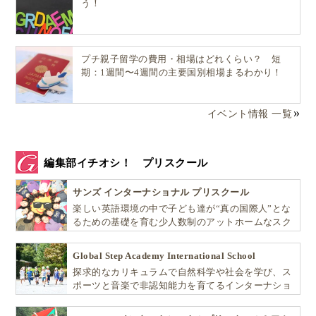
う！
ここでは、ORTレッスンをはじめて3年が経つ、小学4
年生のコウスケくんへ先生からレッスン後のメッセー
プチ親子留学の費用・相場はどれくらい？ 短
ジを紹介します。
期：1週間〜4週間の主要国別相場まるわかり！
担任の先生がかわって、半年ぶりに前に担当している
イベント情報 一覧
先生がレッスンを行ったのですが、上達ぶりに驚いて
いました。スクールの先生たちが、継続してひとりひ
とりの習熟度を見守ることができるのも担任制の魅力
編集部イチオシ！ プリスクール
です。
サンズ インターナショナル プリスクール
楽しい英語環境の中で子ども達が“真の国際人”とな
るための基礎を育む少人数制のアットホームなスク
ールです
Well done Kosuke! You are now able to answer so many
more questions than you were when we last met (last
Global Step Academy International School
year). You reread Stage 5 Castle Adventure today then
探求的なカリキュラムで自然科学や社会を学び、ス
you read me your summary of this book. You did a really
ポーツと音楽で非認知能力を育てるインターナショ
good job of that summary too!! Your comprehension
ナル・プリスクールです。
answers were accurate and your sentence structures have