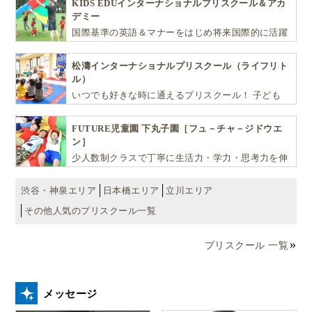
KIDS EDUインターナショナルプリスクール＆アカ
progressed well. We will do steady work on those
デミー
sentence structures from now on. It was interesting (for
国際基準の英語＆マナーをはじめ将来国際的に活躍
me) to see how much easier you find it to read accurately
できるリーダーとしての多様な資質を育む「KIDS
EDU（キッズ・エデュ）」は幼児から小学生まで一
when you hold your finger under each word as you go –
松濤インターナショナルプリスクール（ライフリト
貫して学べる充実のカリキュラムが魅力です
please continue to do this for every book until we can
ル）
both see that it is no longer necessary. By the way, you
いつでも好きな時に通えるプリスクール！ 子ども
have the clearest, cleanest ‘th’ sound I have heard for a
達一人ひとりの個性を尊重し、想像力豊かな感性、
while. Excellent pronunciation of that letter combination
自ら進んで学ぶこと、考える力を育みます
FUTURE児童園 下丸子園［フュ－チャ－ジドウエ
today. Next week I will take you back through Castle
ン］
Adventure checking the words you had trouble with
少人数制クラスで丁寧に生活力・学力・思考力を伸
today then you will read Village in the Snow.
ばしお子様の可能性を広げます！
I hope it soon stops raining and warms up so that you can
渋谷・神泉エリア
日本橋エリア
立川エリア
get outside to play with your friends. Have a nice week.
その他人気のプリスクール一覧
Mrs. Oliver
プリスクール 一覧
ことばの習得は、毎日毎日の積み重ね。わかっている
メッセージ
けど、ご家庭だけですと、なかなか続かないというこ