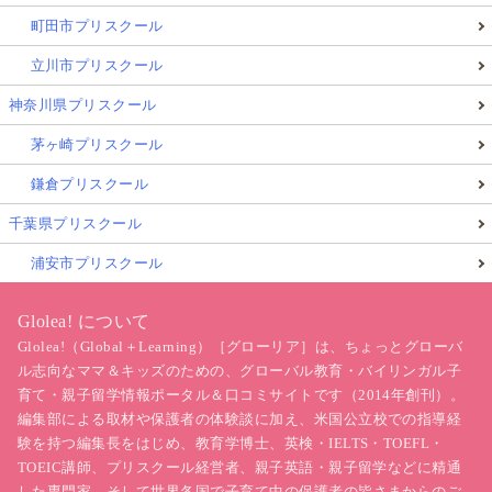
町田市プリスクール
立川市プリスクール
神奈川県プリスクール
茅ヶ崎プリスクール
鎌倉プリスクール
千葉県プリスクール
浦安市プリスクール
Glolea! について
Glolea!（Global＋Learning）［グローリア］は、ちょっとグローバ
ル志向なママ＆キッズのための、グローバル教育・バイリンガル子
育て・親子留学情報ポータル＆口コミサイトです（2014年創刊）。
編集部による取材や保護者の体験談に加え、米国公立校での指導経
験を持つ編集長をはじめ、教育学博士、英検・IELTS・TOEFL・
TOEIC講師、プリスクール経営者、親子英語・親子留学などに精通
した専門家、そして世界各国で子育て中の保護者の皆さまからのご