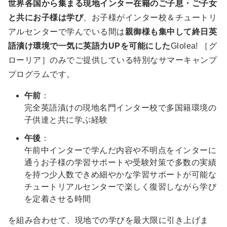
世界各国から集まる現地インター在籍のご子息・ご子女
と共にお子様は学び
、お子様がインター校＆チュートリ
アルセンターで学んでいる間は
親御様も集中して終日英
語漬け環境で一気に英語力UPを可能にした
Glolea! ［グ
ローリア］のみでご提供している特別なサマーキャンプ
プログラムです。
午前
：
完全英語漬けの現地名門インター校で多国籍環境の
子供達と共に学ぶ経験
午後
：
午前中インターで学んだ内容や不明点をインターに
通うお子様の学習サポートや受験対策で多数の実績
を持つ少人数できめ細やかな学習サポートが可能な
チュートリアルセンターで楽しく復習しながら学び
を定着させる時間
を組み合わせて、現地での学びを最大限に引き上げま