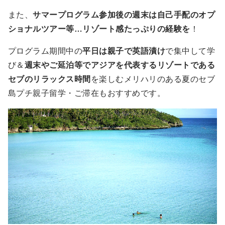
また、
サマープログラム参加後の週末は自己手配のオプ
ショナルツアー等…リゾート感たっぷりの経験を
！
プログラム期間中の
平日は親子で英語漬け
で集中して学
び＆
週末やご延泊等でアジアを代表するリゾートである
セブのリラックス時間
を楽しむメリハリのある夏のセブ
島プチ親子留学・ご滞在もおすすめです。