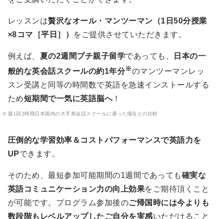
レッスンは
贅沢なオール・マンツーマン（1日50分授業
×8コマ［平日］）
をご提供させていただきます。
例えば、
夏の2週間プチ親子留学
であっても、
日本の一
※
般的な英会話スクールの約1年分
のマンツーマンレッ
スン受講と同等の時間数で英語を急速インストールする
ため
短期間で一気に英語脳へ
！
週1回2時間日本国内の大手英会話スクールに通った場合との比較
圧倒的な学習効率＆コストパフォーマンスで英語力を
UP
できます。
そのため、最短参加可能期間の1週間であっても
確実な
英語コミュニケーション力の向上効果
をご期待頂くこと
が可能です。プログラム参加後の
ご帰国時には今よりも
数段階もレベルアップしたご自分を実感
いただけること