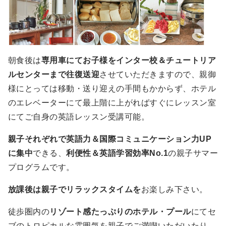
朝食後は
専用車にてお子様をインター校＆チュートリア
ルセンターまで往復送迎
させていただきますので、親御
様にとっては移動・送り迎えの手間もかからず、ホテル
のエレベーターにて最上階に上がればすぐにレッスン室
にてご自身の英語レッスン受講可能。
親子それぞれで英語力＆国際コミュニケーション力UP
に集中
できる、
利便性＆英語学習効率No.1
の親子サマー
プログラムです。
放課後は親子でリラックスタイムを
お楽しみ下さい。
徒歩圏内の
リゾート感たっぷりのホテル・プール
にてセ
ブのトロピカルな雰囲気を親子でご満喫いただいたり、