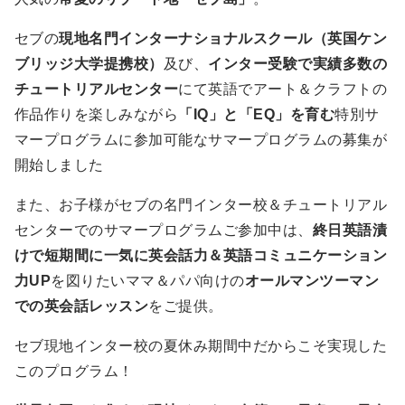
セブの
現地名門インターナショナルスクール（英国ケン
ブリッジ大学提携校）
及び、
インター受験で実績多数の
チュートリアルセンター
にて英語でアート＆クラフトの
作品作りを楽しみながら
「IQ」と「EQ」を育む
特別サ
マープログラムに参加可能なサマープログラムの募集が
開始しました
また、お子様がセブの名門インター校＆チュートリアル
センターでのサマープログラムご参加中は、
終日英語漬
けで短期間に一気に英会話力＆英語コミュニケーション
力UP
を図りたいママ＆パパ向けの
オールマンツーマン
での英会話レッスン
をご提供。
セブ現地インター校の夏休み期間中だからこそ実現した
このプログラム！