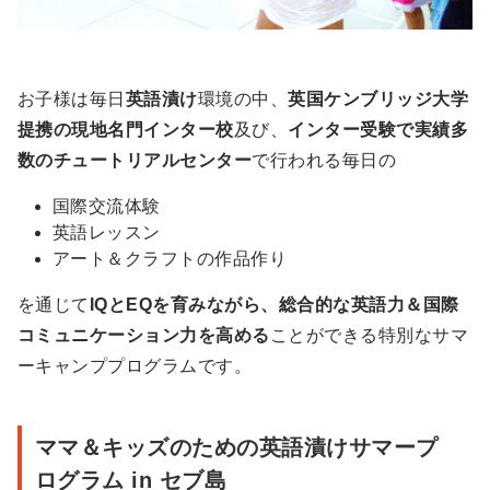
お子様は毎日
英語漬け
環境の中、
英国ケンブリッジ大学
提携の現地名門インター校
及び、
インター受験で実績多
数のチュートリアルセンター
で行われる毎日の
国際交流体験
英語レッスン
アート＆クラフトの作品作り
を通じて
IQとEQを育みながら、総合的な英語力＆国際
コミュニケーション力を高める
ことができる特別なサマ
ーキャンププログラムです。
ママ＆キッズのための英語漬けサマープ
ログラム in セブ島