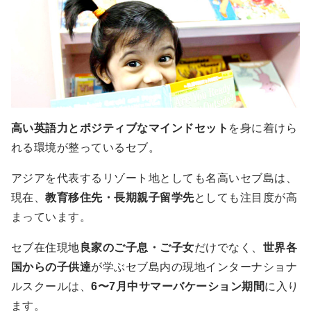
高い英語力とポジティブなマインドセット
を身に着けら
れる環境が整っているセブ。
アジアを代表するリゾート地としても名高いセブ島は、
現在、
教育移住先・長期親子留学先
としても注目度が高
まっています。
セブ在住現地
良家のご子息・ご子女
だけでなく、
世界各
国からの子供達
が学ぶセブ島内の現地インターナショナ
ルスクールは、
6〜7月中サマーバケーション期間
に入り
ます。