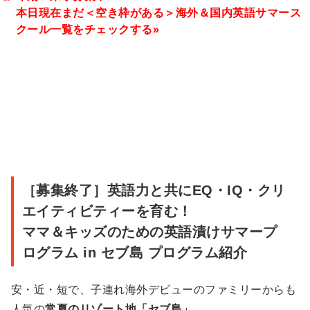
本日現在まだ＜空き枠がある＞海外＆国内英語サマース
クール一覧をチェックする»
補
足
情
報
プ
［募集終了］英語力と共にEQ・IQ・クリ
ロ
エイティビティーを育む！
グ
ママ＆キッズのための英語漬けサマープ
ラ
ログラム in セブ島 プログラム紹介
ム
安・近・短で、子連れ海外デビューのファミリーからも
人気の
常夏のリゾート地「セブ島」
。