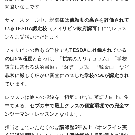
間違いなしです！
サマースクール中、親御様は
信頼度の高さを評価されて
いるTESDA認定校（フィリピン政府認可）
にてレッス
ンをご受講いただけます。
フィリピンの数ある学校でも
TESDAに登録されている
のは5％程度
と言われ、「授業のカリキュラム」「学校
設立に関わる法的書類」「経営・財政」「税金面」など
非常に厳しく細かい審査にパスした学校のみが認定され
ています
。
レッスンは他人の視線を一切気にせずに英語力向上に集
中できる、
セブの中で最上クラスの個室環境での完全マ
ンツーマン・レッスン
となります。
担当させていただくのは
講師歴5年以上（オンライン英