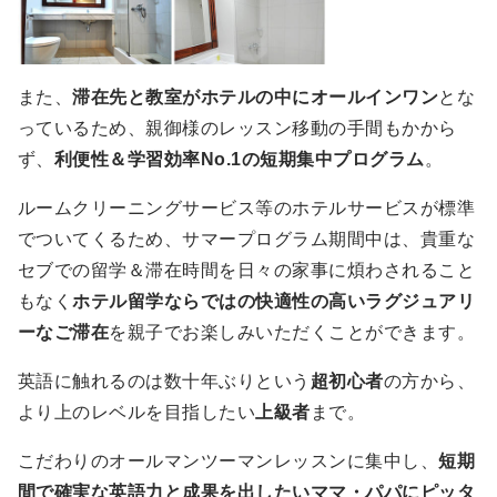
また、
滞在先と教室がホテルの中にオールインワン
とな
っているため、親御様のレッスン移動の手間もかから
ず、
利便性＆学習効率No.1の短期集中プログラム
。
ルームクリーニングサービス等のホテルサービスが標準
でついてくるため、サマープログラム期間中は、貴重な
セブでの留学＆滞在時間を日々の家事に煩わされること
もなく
ホテル留学ならではの快適性の高いラグジュアリ
ーなご滞在
を親子でお楽しみいただくことができます。
英語に触れるのは数十年ぶりという
超初心者
の方から、
より上のレベルを目指したい
上級者
まで。
こだわりのオールマンツーマンレッスンに集中し、
短期
間で確実な英語力と成果を出したいママ・パパにピッタ