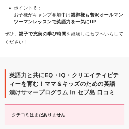
ポイント６：
お子様がキャンプ参加中は
親御様も贅沢オールマン
ツーマンレッスンで英語力を一気にUP
！
ぜひ、
親子で充実の学び時間
を経験しにセブへいらして
ください！
英
語
英語力と共にEQ・IQ・クリエイティビテ
力
ィーを育む！ママ＆キッズのための英語
と
漬けサマープログラム in セブ島 口コミ
共
に
EQ・
クチコミはまだありません
IQ・
ク