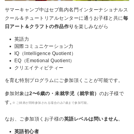
サマーキャンプ中はセブ島内名門インターナショナルス
クール＆チュートリアルセンターに通うお子様と共に
毎
日アート＆クラフトの作品作り
を楽しみながら
英語力
国際コミュニケーション力
IQ（Intelligence Quotient）
EQ（Emotional Quotient）
クリエイティビティー
を育む特別プログラムにご参加頂くことが可能です。
参加対象は
2〜6歳の・未就学児（就学前）
のお子様で
す。
ご姉弟が同時参加される場合のみ7歳まで参加可能。
なお、ご参加頂くお子様の
英語レベルは問いません
。
英語初心者