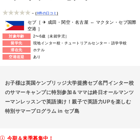
–
0件の口コミ
セブ［ ✈ 成田・関空・名古屋 ⇔ マクタン・セブ国際
空港 ］
対象年齢
2〜6歳［未就学児］
留学先
現地インター校・チュートリアルセンター・語学学校
滞在先
ホテル
空港送迎
あり
お子様は英国ケンブリッジ大学提携セブ名門インター校
のサマーキャンプに特別参加＆ママは終日オールマンツ
ーマンレッスンで英語漬け！親子で英語力UPを楽しむ
特別サマープログラム in セブ島
今期＆来季募集中！