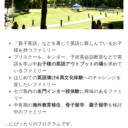
「親子英語」などを通じて英語に親しんでいるお子
様を持つファミリー
プリスクール、キンダー、子供英会話教室などで英
語を学ぶ中
お子様の英語アウトプットの場
を求めて
いるファミリー
はじめての
英語漬け&異文化体験
へのチャレンジを
促したいファミリー
セブ島内の
名門インター校体験
に興味のあるファミ
リー
中長期の
海外教育移住
、
母子留学
、
親子留学
を検討
中のファミリー
…にぴったりのプログラムです。