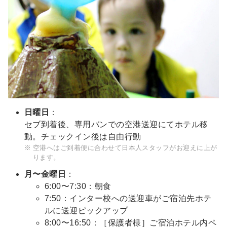
日曜日
：
セブ到着後、専用バンでの空港送迎にてホテル移
動。チェックイン後は自由行動
空港へはご到着便に合わせて日本人スタッフがお迎えに上が
ります。
月〜金曜日
：
6:00〜7:30：朝食
7:50：インター校への送迎車がご宿泊先ホテ
ルに送迎ピックアップ
8:00〜16:50：［保護者様］ご宿泊ホテル内ペ