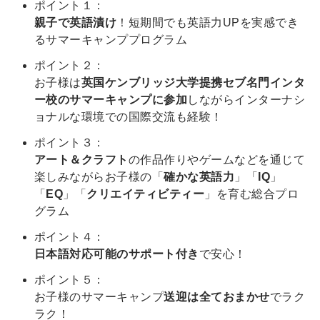
ポイント１：
親子で英語漬け
！短期間でも英語力UPを実感でき
るサマーキャンププログラム
ポイント２：
お子様は
英国ケンブリッジ大学提携セブ名門インタ
ー校のサマーキャンプに参加
しながらインターナシ
ョナルな環境での国際交流も経験！
ポイント３：
アート＆クラフト
の作品作りやゲームなどを通じて
楽しみながらお子様の「
確かな英語力
」「
IQ
」
「
EQ
」「
クリエイティビティー
」を育む総合プロ
グラム
ポイント４：
日本語対応可能のサポート付き
で安心！
ポイント５：
お子様のサマーキャンプ
送迎は全ておまかせ
でラク
ラク！