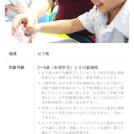
イ
ッ
テ
ズ
ィ
の
ビ
た
テ
め
ィ
の
ー
地域
セブ島
英
を
語
対象年齢
2〜6歳（未就学児）とその親御様
育
漬
お子様は母子分離完了している一人で歩行可能な基礎
疾患のない健康なお子様がご参加可能となります。
む！
け
ご留学前に必ず日本の予防接種法に基づくお子様のご
マ
サ
年齢で接種が推奨されている予防接種を済ませてご渡
航いただくようお願い致します。お子様のご年齢で推
マ
マ
奨されている予防接種詳細に関しましてはお住まいの
市区町村役所にお問い合わせ下さい。
＆
ー
現地でご提供させて頂くランチやおやつは個別の食物
キ
アレルギー対応サポートは行っておりません。予めご
プ
了承下さい。
ッ
ロ
インター校のサマーキャンププログラムに参加される
2〜6歳のご兄弟（姉妹）がいらっしゃる場合に限り7
ズ
グ
歳までプログラム参加可能です。