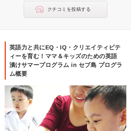
リ
クチコミを投稿する
エ
イ
テ
ィ
英
ビ
英語力と共にEQ・IQ・クリエイティビテ
語
テ
ィーを育む！ママ＆キッズのための英語
力
ィ
漬けサマープログラム in セブ島 プログラ
と
ー
ム概要
共
を
に
育
EQ・
む！
IQ・
マ
ク
マ
リ
＆
エ
キ