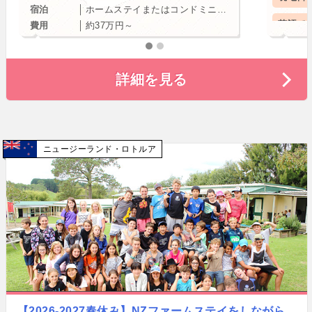
宿泊
ホームステイまたはコンドミニアムをお選びいただけます。
英語で
費用
約37万円～
小学生
詳細を見る
中学生
春休み
ニュージーランド
ロトルア
【2026-2027春休み】NZファームステイをしながら