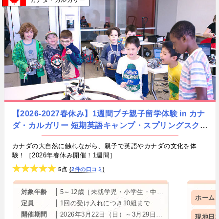
カナダ
カルガリー
情報提供・寄稿・監修実績も豊富な“世界と子どもの
未来をつなぐ情報ハブ”です。
【2026-2027春休み】1週間プチ親子留学体験 in カナ
ダ・カルガリー 短期英語キャンプ・スプリングスクー
ル by ANNE’S Language House
カナダの大自然に触れながら、親子で英語やカナダの文化を体
験！［2026年春休み開催！1週間］
5点
2件の口コミ
対象年齢
5～12歳［未就学児・小学生・中学生］
ホーム
定員
1回の受け入れにつき10組まで
開催期間
2026年3月22日（日）～3月29日（日）
現地日