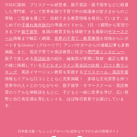
TOEIC講師、プリスクール経営者、親子英語・親子留学などに精通
した専門家、そして世界各国で子育て中の保護者の皆さまからのご
寄稿・ご監修を通じて、信頼できる教育情報を発信しています。は
じめての
子連れ海外旅行
の準備ガイドから、1日・1週間から実現で
きるプチ
親子留学
、各国の教育文化を体験できる最新の
サマースク
ール
情報まで幅広く網羅。
世界の子育て・教育事情
を現地からレポ
ートするGlolea!［グローリア］アンバサダーからの連載記事も多数
掲載。また、英語子育てや英語教育に役立つ
専門家インタビュー
、
親子で楽しめる
英語絵本
の紹介、編集部が実際に取材・厳正な審査
の後に掲載している
子どもオンライン英会話の比較・口コミ数ラン
キング
、英語イマージョン教育を実践する
プリスクール・英語学童
情報もリアルな口コミとともに充実掲載！ 多様な文化背景を持つ
世界中の人々とのつながりや、親子留学・サマースクール・英語教
育のリアルな体験談をもとに、子どもと一緒に世界を学び、広い視
野と自己肯定感を育むヒントを、ほぼ毎日更新でお届けしていま
す。
日本最大級！ちょっとグローバル志向なママのための情報サイト