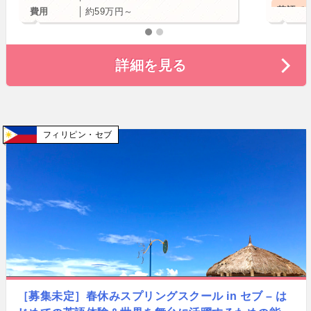
英語で
費用
約59万円～
幼児か
詳細を見る
小学生
春休み
フィリピン
セブ
［募集未定］春休みスプリングスクール in セブ – は