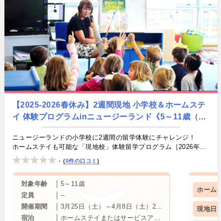
【2025-2026春休み】2週間現地 小学校＆ホームステ
イ 体験プログラムinニュージーランド《5～11歳（幼
稚園＆小学校留学）》by kiki Communications Ltd.
ニュージーランドの小学校に2週間の留学体験にチャレンジ！
ホームステイも可能な「現地校」体験留学プログラム［2026年春
休み・オークランド短期親子留学］
-
0件の口コミ
対象年齢
5～11歳
ホーム
定員
--
開催期間
3月25日（土）～4月8日（土）2週間
現地日
宿泊
ホームステイまたはサービスアパートメントをお選びいただけます。