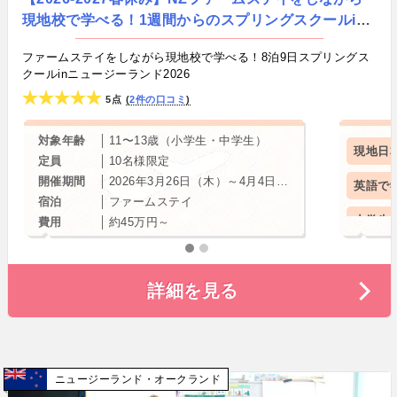
現地校で学べる！1週間からのスプリングスクールin
ニュージーランド・オークランド 《11歳〜13歳（小
ファームステイをしながら現地校で学べる！8泊9日スプリングス
学生・中学生）》by kiki Communications Ltd.
クールinニュージーランド2026
5点
2件の口コミ
対象年齢
11〜13歳（小学生・中学生）
現地日
定員
10名様限定
開催期間
2026年3月26日（木）～4月4日（土）
英語で
宿泊
ファームステイ
小学生
費用
約45万円～
中学生
詳細を見る
春休み
ホーム
ニュー
ニュージーランド
オークランド