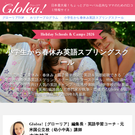
日本最大級！ちょっとグローバル志向なママのための口コ
ミ情報サイト
グローリアTOP
ホリデープログラム
小学生から春休み英語スプリングスクール
Holiday Schools & Camps
2026
小学生から春休み英語スプリングスク
ール
英語で過ごす夏休み・春休み！親子留学感覚で英語＆国際経験できる「小
学生から春休み英語スプリングスクールのサマースクール」特集。3歳〜
小学生・中学生向け人気の英語キャンプ・現地校体験・語学学校の短期留
学を、教育学博士・英検1級講師など専門家が執筆・監修するGlolea!が厳
選紹介。口コミ・費用・体験談／2026年8月最新
Glolea!［グローリア］編集長・英語学習コーチ・元
米国公立校（幼小中高）講師