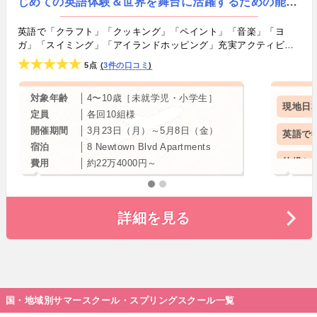
じめての英語体験＆世界を舞台に活躍するための能力
を育む親子春休みスプリングスクール［5泊6日］
英語で「クラフト」「クッキング」「ペイント」「音楽」「ヨ
ガ」「スイミング」「アイランドホッピング」充実アクティビテ
ィー満載！キッズ向け英語スプリングスクール＆ママの英語力UP
5点
3件の口コミ
プログラム in セブ
対象年齢
4〜10歳［未就学児・小学生］
現地日
定員
各回10組様
開催期間
3月23日（月）～5月8日（金）
英語で
宿泊
8 Newtown Blvd Apartments
幼児か
費用
約22万4000円～
小学生
詳細を見る
春休み
国・地域別サマースクール・スプリングスクール一覧