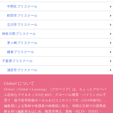
中野区プリスクール
町田市プリスクール
立川市プリスクール
神奈川県プリスクール
茅ヶ崎プリスクール
鎌倉プリスクール
千葉県プリスクール
浦安市プリスクール
Glolea! について
Glolea!（Global＋Learning）［グローリア］は、ちょっとグローバ
ル志向なママ＆キッズのための、グローバル教育・バイリンガル子
育て・親子留学情報ポータル＆口コミサイトです（2014年創刊）。
編集部による取材や保護者の体験談に加え、米国公立校での指導経
験を持つ編集長をはじめ、教育学博士、英検・IELTS・TOEFL・