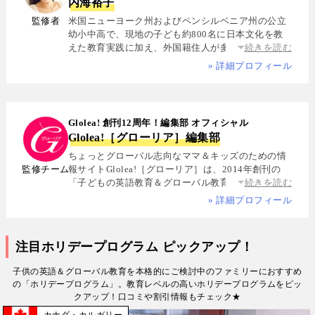
内海裕子
監修者
米国ニューヨーク州およびペンシルベニア州の公立
幼小中高で、現地の子ども約800名に日本文化を教
えた教育実践に加え、外国籍住人が多数を占める多
続きを読む
国籍シェアハウスで約5年間生活し、リアルな多文化
» 詳細プロフィール
共生を体感. 帰国後は、リクルートと米About.com社
によるジョイントベンチャーAll Aboutの創成期に参
画し、英語教育・留学・ライフスタイル・海外旅行
分野の編集・Webプロデュースを担当. 現在は英語・
Glolea! 創刊12周年！編集部 オフィシャル
スペイン語・中国語・日本語の4言語を駆使し、世界
Glolea!［グローリア］編集部
中の女性や母親と対話・取材を継続. 親子留学、バイ
リンガル育児、おうち英語、子どもオンライン英会
ちょっとグローバル志向なママ＆キッズのための情
話に関する実体験に基づく信頼性の高い情報を発信
監修チーム
報サイトGlolea!［グローリア］は、2014年創刊の
している. 著書に『子育てツイッター入門』ほか、日
「子どもの英語教育＆グローバル教育」に特化した
続きを読む
経、AERA、NewsPicksなどでの寄稿・監修実績多数
専門メディア. 英語にはじめて触れるお子様から帰国
» 詳細プロフィール
子女まで、1週間からのプチ親子留学・英検・英語多
読・オンライン英会話・インター校などを年齢別・
目的別に厳選紹介. 編集長は、米国の幼小中高で約
注目ホリデープログラム ピックアップ！
800名にグローバル教育を実践した英語学習コーチ.
寄稿者は教育学博士、インター校経営者、子ども向
子供の英語＆グローバル教育を本格的にご検討中のファミリーにおすすめ
けの英検1級・TOEIC・TOEFL・IELTS指導者、海外
の「ホリデープログラム」。教育レベルの高いホリデープログラムをピッ
で子育て中のワーキングママなど多様な専門家が多
クアップ！口コミや割引情報もチェック★
数. 日経・AERA with kids・AERA・NewsPicks等の