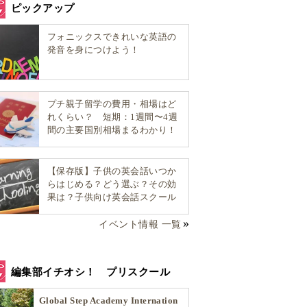
ピックアップ
フォニックスできれいな英語の
発音を身につけよう！
プチ親子留学の費用・相場はど
れくらい？ 短期：1週間〜4週
間の主要国別相場まるわかり！
【保存版】子供の英会話いつか
らはじめる？どう選ぶ？その効
果は？子供向け英会話スクール
選び方完全ガイド！
イベント情報 一覧
編集部イチオシ！ プリスクール
Global Step Academy Internation