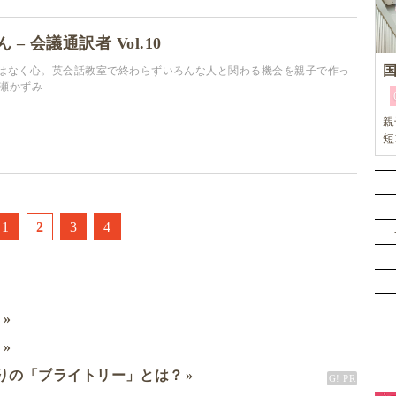
– 会議通訳者 Vol.10
はなく心。英会話教室で終わらずいろんな人と関わる機会を親子で作っ
岩瀬かずみ
親
短
リ
イ
1
2
3
4
ミ
ド
りの「ブライトリー」とは？