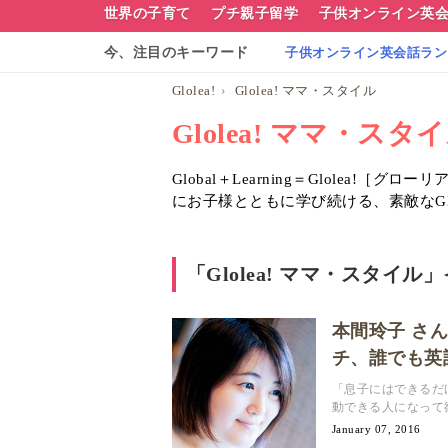
グ
世界の子育て
プチ親子留学
子供オンライン英
ロ
今、注目のキーワード
子供オンライン英会話ランキ
ー
Glolea!
Glolea! ママ・スタイル
リ
Glolea! ママ・スタ
ア
Global＋Learning＝Glolea
ナ
にお子様とともに学び続ける、素敵なGl
ビ
「Glolea! ママ・スタイ
本間玲子 さ
チ、誰でも英語
「息子にはできるだ
動できる人になって欲
January 07, 2016