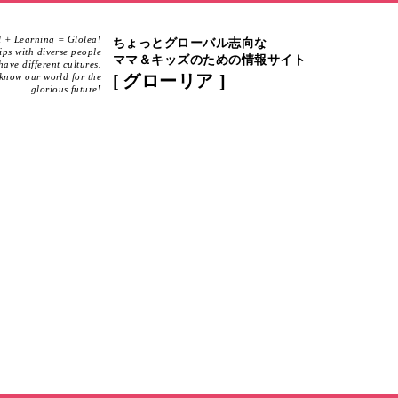
 + Learning = Glolea!
ちょっとグローバル志向な
hips with diverse people
ママ＆キッズのための情報サイト
ave different cultures.
know our world for the
グローリア
glorious future!