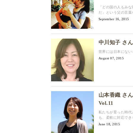
「どの国の人もみな
だ」という父の言葉
September 16, 2015
中川知子 さん
世界には日本にない
August 07, 2015
山本香織 さ
Vol.11
私たちが育った時代
も、柔軟に対応でき
June 18, 2015