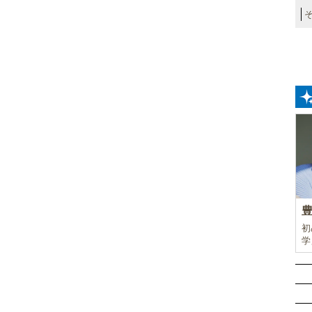
初
学
前
ド
ル
挑