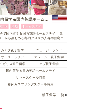
国内留学＆国内英語ホームステイ
0才〜
短期
ホームステイ
子で国内留学＆国内英語ホームステイ！ 最
1日から楽しめる都内アメリカ人専用住宅エ
ア内「アメリカ英語留学」＆「ホームステ
体験」プログラム！
カナダ親子留学
ニュージーランド
オーストラリア
マレーシア親子留学
イギリス親子留学
セブ親子留学
国内留学＆国内英語ホームステイ
サマースクール特集
春休みスプリングスクール特集
親子留学 一覧