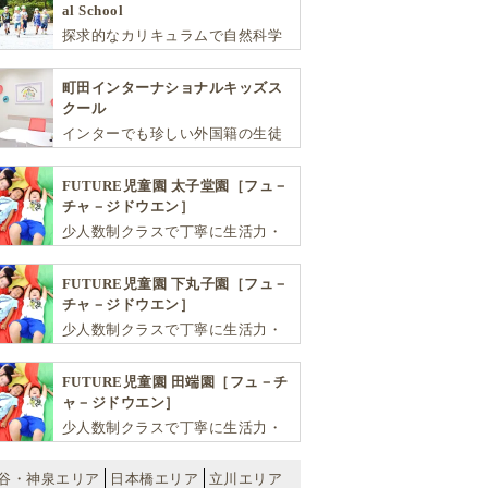
al School
探求的なカリキュラムで自然科学
や社会を学び、スポーツと音楽で
非認知能力を育てるインターナシ
町田インターナショナルキッズス
ョナル・プリスクールです。
クール
インターでも珍しい外国籍の生徒
が半分以上の国際色豊かな学習環
境が魅力の「町田インターナショ
FUTURE児童園 太子堂園［フュ－
ナルキッズスクール」。
チャ－ジドウエン］
少人数制クラスで丁寧に生活力・
学力・思考力を伸ばしお子様の可
能性を広げます！
FUTURE児童園 下丸子園［フュ－
チャ－ジドウエン］
少人数制クラスで丁寧に生活力・
学力・思考力を伸ばしお子様の可
能性を広げます！
FUTURE児童園 田端園［フュ－チ
ャ－ジドウエン］
少人数制クラスで丁寧に生活力・
学力・思考力を伸ばしお子様の可
能性を広げます！
谷・神泉エリア
日本橋エリア
立川エリア