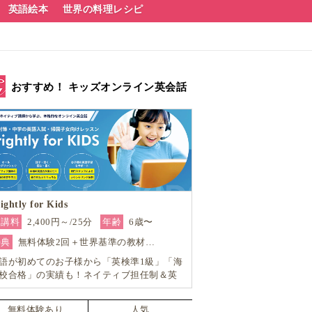
英語絵本
世界の料理レシピ
おすすめ！ キッズオンライン英会話
ightly for Kids
受講料
2,400円～/25分
年齢
6歳〜
特典
無料体験2回＋世界基準の教材…
語が初めてのお子様から「英検準1級」「海
校合格」の実績も！ネイティブ担任制＆英
対策も強く帰国子女対応も可能―小学生か
の4技能本格英会話『Brightly for Kids｜ブ
無料体験あり
人気