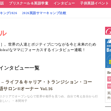
会話
プリスクール＆英語学童
インタビュー
子供英語イベント
ング2026
2026英語サマーキャンプ比較
イル
!［グローリア］。世界の人達とポジティブにつながる今と未来のため
olea!なママにフォーカスするインタビュー連載！
ル」インタビュー一覧
Br
ん – ライフ＆キャリア・トランジション・コー
サロン®オーナー Vol.16
英
けクリアでオープンな心で世界や相手を見つめ、自分で考え自分から行
外
しい」 − 本間玲子
検
ら