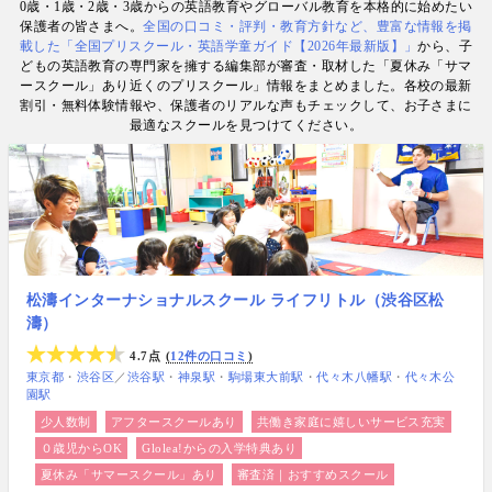
0歳・1歳・2歳・3歳からの英語教育やグローバル教育を本格的に始めたい
けの英検1級・TOEIC・TOEFL・IELTS指導者、海外
保護者の皆さまへ。
全国の口コミ・評判・教育方針など、豊富な情報を掲
で子育て中のワーキングママなど多様な専門家が多
載した「全国プリスクール・英語学童ガイド【2026年最新版】」
から、子
数. 日経・AERA with kids・AERA・NewsPicks等の
どもの英語教育の専門家を擁する編集部が審査・取材した「夏休み「サマ
情報提供・寄稿・監修実績も豊富な“世界と子どもの
ースクール」あり近くのプリスクール」情報をまとめました。各校の最新
未来をつなぐ情報ハブ”です。
割引・無料体験情報や、保護者のリアルな声もチェックして、お子さまに
最適なスクールを見つけてください。
松濤インターナショナルスクール ライフリトル（渋谷区松
濤）
4.7点
12件の口コミ
東京都
渋谷区
／
渋谷駅
神泉駅
駒場東大前駅
代々木八幡駅
代々木公
園駅
少人数制
アフタースクールあり
共働き家庭に嬉しいサービス充実
０歳児からOK
Glolea!からの入学特典あり
夏休み「サマースクール」あり
審査済｜おすすめスクール