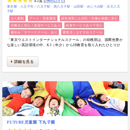
4.5点
2件の口コミ
東京都
八王子市
／
八王子駅
西八王子駅
山田駅
めじろ台駅
京王八王
子駅
少人数制
アート・音楽重視
延長保育にも対応！共働き家庭に安心
共働きに安心！送迎サービスあり
給食サービスありで安心
夏休み「サマースクール」あり
審査済｜おすすめスクール
「東京ウエストインターナショナルスクール」の幼稚部は、国際色豊か
な楽しい英語環境の中、K3（年少）からIB教育を取り入れたひとりひ
とりの個性を大切に自立した子どもを育む多摩地域唯一の『IB認定校』
です
詳細を見る
FUTURE児童園 下丸子園