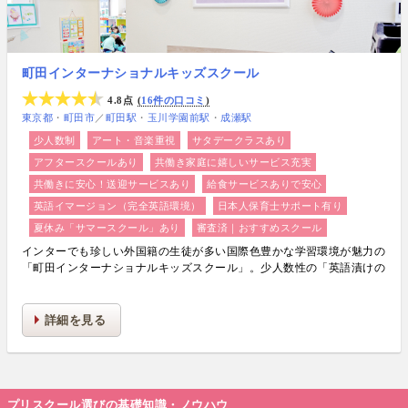
町田インターナショナルキッズスクール
4.8点
16件の口コミ
東京都
町田市
／
町田駅
玉川学園前駅
成瀬駅
少人数制
アート・音楽重視
サタデークラスあり
アフタースクールあり
共働き家庭に嬉しいサービス充実
共働きに安心！送迎サービスあり
給食サービスありで安心
英語イマージョン（完全英語環境）
日本人保育士サポート有り
夏休み「サマースクール」あり
審査済｜おすすめスクール
インターでも珍しい外国籍の生徒が多い国際色豊かな学習環境が魅力の
「町田インターナショナルキッズスクール」。少人数性の「英語漬けの
環境」で多彩なカリキュラムを学びます。また、STEAM教育も実施し
お子さまの可能性を大きく広げます！
詳細を見る
プリスクール選びの基礎知識・ノウハウ