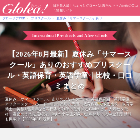
日本最大級！ちょっとグローバル志向なママのための口コ
ミ情報サイト
グローリアTOP
プリスクール
夏休み「サマースクール」あり
International Preschools
and After schools
【2026年8月最新】夏休み「サマース
クール」ありのおすすめプリスクー
ル・英語保育・英語学童｜比較・口コ
ミまとめ
夏休み「サマースクール」ありのプリスクール・英語保育園・英語学童・
アフタースクールを、口コミ・評判・費用・教育内容で徹底比較！教育学
博士・英検1級講師など専門家が執筆・監修するGlolea!が、人気校を取
材・審査のうえ厳選紹介。0歳〜小学生対象の無料体験・入学金割引情報
も掲載中【2026年8月最新】