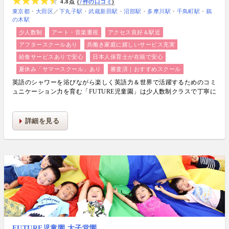
4.8点
7件の口コミ
東京都
大田区
／
下丸子駅
武蔵新田駅
沼部駅
多摩川駅
千鳥町駅
鵜
の木駅
少人数制
アート・音楽重視
アクセス良好＆駅近
アフタースクールあり
共働き家庭に嬉しいサービス充実
給食サービスありで安心
日本人保育士が在籍で安心
夏休み「サマースクール」あり
審査済｜おすすめスクール
英語のシャワーを浴びながら楽しく英語力＆世界で活躍するためのコミ
ュニケーション力を育む「FUTURE児童園」は少人数制クラスで丁寧に
生活力・学力・思考力を伸ばしお子様の可能性を広げます！
詳細を見る
FUTURE児童園 太子堂園