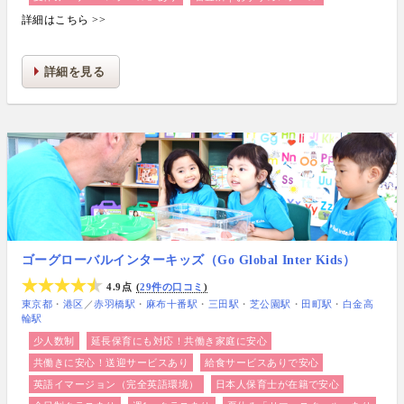
詳細はこちら >>
詳細を見る
ゴーグローバルインターキッズ（Go Global Inter Kids）
4.9点
29件の口コミ
東京都
港区
／
赤羽橋駅
麻布十番駅
三田駅
芝公園駅
田町駅
白金高
輪駅
少人数制
延長保育にも対応！共働き家庭に安心
共働きに安心！送迎サービスあり
給食サービスありで安心
英語イマージョン（完全英語環境）
日本人保育士が在籍で安心