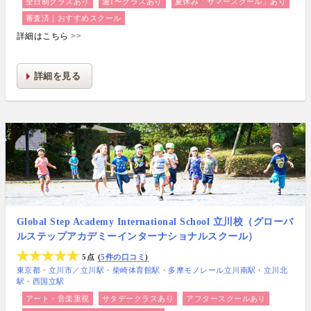
全日制クラスあり
週1〜クラスあり
夏休み「サマースクール」あり
審査済｜おすすめスクール
詳細はこちら >>
詳細を見る
Global Step Academy International School 立川校（グローバ
ルステップアカデミーインターナショナルスクール）
5点
5件の口コミ
東京都
立川市
／
立川駅
柴崎体育館駅
多摩モノレール立川南駅
立川北
駅
西国立駅
アート・音楽重視
サタデークラスあり
アフタースクールあり