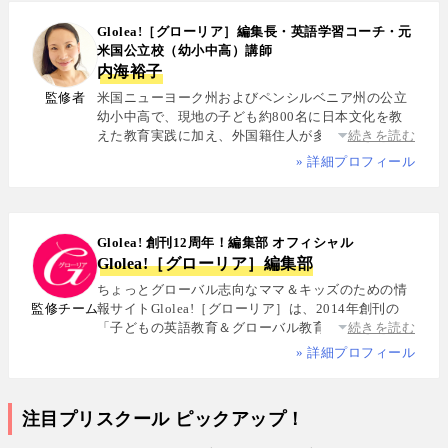
Glolea!［グローリア］編集長・英語学習コーチ・元
米国公立校（幼小中高）講師
内海裕子
監修者
米国ニューヨーク州およびペンシルベニア州の公立
幼小中高で、現地の子ども約800名に日本文化を教
えた教育実践に加え、外国籍住人が多数を占める多
続きを読む
国籍シェアハウスで約5年間生活し、リアルな多文化
» 詳細プロフィール
共生を体感. 帰国後は、リクルートと米About.com社
によるジョイントベンチャーAll Aboutの創成期に参
画し、英語教育・留学・ライフスタイル・海外旅行
分野の編集・Webプロデュースを担当. 現在は英語・
Glolea! 創刊12周年！編集部 オフィシャル
スペイン語・中国語・日本語の4言語を駆使し、世界
Glolea!［グローリア］編集部
中の女性や母親と対話・取材を継続. 親子留学、バイ
リンガル育児、おうち英語、子どもオンライン英会
ちょっとグローバル志向なママ＆キッズのための情
話に関する実体験に基づく信頼性の高い情報を発信
監修チーム
報サイトGlolea!［グローリア］は、2014年創刊の
している. 著書に『子育てツイッター入門』ほか、日
「子どもの英語教育＆グローバル教育」に特化した
続きを読む
経、AERA、NewsPicksなどでの寄稿・監修実績多数
専門メディア. 英語にはじめて触れるお子様から帰国
» 詳細プロフィール
子女まで、1週間からのプチ親子留学・英検・英語多
読・オンライン英会話・インター校などを年齢別・
目的別に厳選紹介. 編集長は、米国の幼小中高で約
注目プリスクール ピックアップ！
800名にグローバル教育を実践した英語学習コーチ.
寄稿者は教育学博士、インター校経営者、子ども向