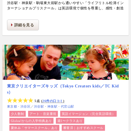
渋谷駅・神泉駅・駒場東大前駅から通いやすい「ライフリトル松濤イン
ターナショナルプリスクール」は英語環境で個性を尊重し、感性・創造
力・主体性・思考力を伸ばす老舗の英語プリスクールです
詳細を見る
東京クリエイターズキッズ（Tokyo Creators kids／TC Kid
s）
5点
26件の口コミ
東京都
渋谷区
／
渋谷駅
神泉駅
代官山駅
少人数制
アート・音楽重視
英語イマージョン（完全英語環境）
Glolea!からの入学特典あり
週1〜クラスあり
夏休み「サマースクール」あり
審査済｜おすすめスクール