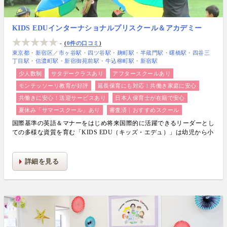
KIDS EDUインターナショナルプリスクール＆アカデミー
-
0件の口コミ
東京都
新宿区
／
市ヶ谷駅
四ツ谷駅
麹町駅
半蔵門駅
曙橋駅
四谷三
丁目駅
信濃町駅
新宿御苑前駅
牛込柳町駅
新宿駅
少人数制
サタデークラスあり
アフタースクールあり
モンテッソーリ教育が好評
延長保育にも対応！共働き家庭に安心
共働きに安心！送迎サービスあり
日本人保育士が在籍で安心
夏休み「サマースクール」あり
審査済｜おすすめスクール
国際基準の英語＆マナーをはじめ将来国際的に活躍できるリーダーとし
ての多様な資質を育む「KIDS EDU（キッズ・エデュ）」は幼児から小
学生まで一貫して学べる充実のカリキュラムが魅力です！
詳細を見る