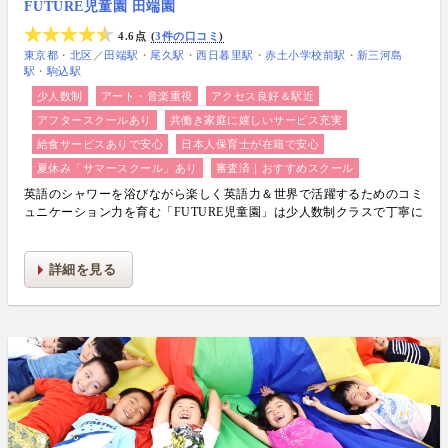
FUTURE児童園 田端園
4.6点
3件の口コミ
東京都
北区
／
田端駅
尾久駅
西日暮里駅
赤土小学校前駅
新三河島
駅
駒込駅
少人数制
アート・音楽重視
アクセス良好＆駅近
アフタースクールあり
共働き家庭に嬉しいサービス充実
給食サービスありで安心
日本人保育士が在籍で安心
夏休み「サマースクール」あり
審査済｜おすすめスクール
英語のシャワーを浴びながら楽しく英語力＆世界で活躍するためのコミ
ュニケーション力を育む「FUTURE児童園」は少人数制クラスで丁寧に
生活力・学力・思考力を伸ばしお子様の可能性を広げます！
詳細を見る