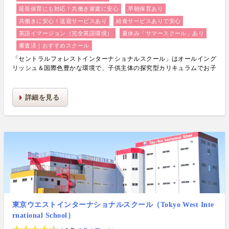
延長保育にも対応！共働き家庭に安心
早朝保育あり
共働きに安心！送迎サービスあり
給食サービスありで安心
英語イマージョン（完全英語環境）
夏休み「サマースクール」あり
審査済｜おすすめスクール
「セントラルフォレストインターナショナルスクール」はオールイング
リッシュ＆国際色豊かな環境で、子供主体の探究型カリキュラムでお子
様の創造力・知的好奇心・主体性・能力を楽しみながら育むプリスクー
ル・キンダーガーテンです。
詳細を見る
東京ウエストインターナショナルスクール（Tokyo West Inte
rnational School）