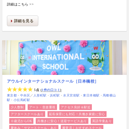
詳細はこちら >>
詳細を見る
アウルインターナショナルスクール［日本橋校］
5点
1件の口コミ
東京都
中央区
／
人形町駅
浜町駅
水天宮前駅
東日本橋駅
馬喰横山
駅
小伝馬町駅
少人数制
アート・音楽重視
アクセス良好＆駅近
アフタースクールあり
延長保育にも対応！共働き家庭に安心
０歳児からOK
共働きに安心！送迎サービスあり
英語学童あり
夏休み「サマースクール」あり
審査済｜おすすめスクール