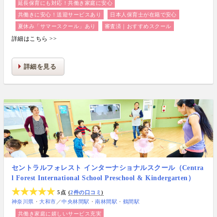
延長保育にも対応！共働き家庭に安心
共働きに安心！送迎サービスあり
日本人保育士が在籍で安心
夏休み「サマースクール」あり
審査済｜おすすめスクール
詳細はこちら >>
詳細を見る
セントラルフォレスト インターナショナルスクール（Centra
l Forest International School Preschool & Kindergarten）
5点
2件の口コミ
神奈川県
大和市
／
中央林間駅
南林間駅
鶴間駅
共働き家庭に嬉しいサービス充実