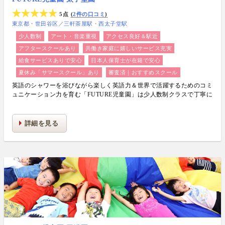
5点
2件の口コミ
東京都
世田谷区
／
三軒茶屋駅
西太子堂駅
少人数制
アート・音楽重視
アクセス良好＆駅近
アフタースクールあり
共働き家庭に嬉しいサービス充実
給食サービスありで安心
日本人保育士が在籍で安心
夏休み「サマースクール」あり
審査済｜おすすめスクール
英語のシャワーを浴びながら楽しく英語力＆世界で活躍するためのコミ
ュニケーション力を育む「FUTURE児童園」は少人数制クラスで丁寧に
生活力・学力・思考力を伸ばしお子様の可能性を広げます！
詳細を見る