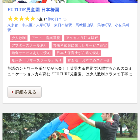
FUTURE児童園 日本橋園
5点
2件の口コミ
東京都
中央区
／
人形町駅
東日本橋駅
馬喰横山駅
馬喰町駅
小伝馬町
駅
少人数制
アート・音楽重視
アクセス良好＆駅近
アフタースクールあり
共働き家庭に嬉しいサービス充実
給食サービスありで安心
日本人保育士が在籍で安心
夏休み「サマースクール」あり
審査済｜おすすめスクール
英語のシャワーを浴びながら楽しく英語力＆世界で活躍するためのコミ
ュニケーション力を育む「FUTURE児童園」は少人数制クラスで丁寧に
生活力・学力・思考力を伸ばしお子様の可能性を広げます！
詳細を見る