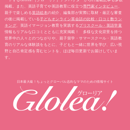
掲載。また、英語子育てや英語教育に役立つ
専門家インタビュー
、
親子で楽しめる
英語絵本
の紹介、編集部が実際に取材・厳正な審査
の後に掲載している
子どもオンライン英会話の比較・口コミ数ラン
キング
、英語イマージョン教育を実践する
プリスクール・英語学童
情報もリアルな口コミとともに充実掲載！ 多様な文化背景を持つ
世界中の人々とのつながりや、親子留学・サマースクール・英語教
育のリアルな体験談をもとに、子どもと一緒に世界を学び、広い視
野と自己肯定感を育むヒントを、ほぼ毎日更新でお届けしていま
す。
日本最大級！ちょっとグローバル志向なママのための情報サイト