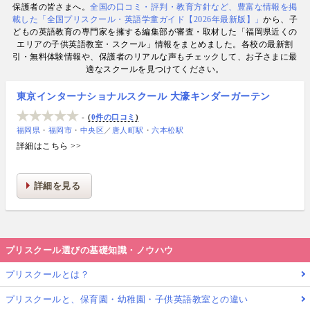
保護者の皆さまへ。
全国の口コミ・評判・教育方針など、豊富な情報を掲
数. 日経・AERA with kids・AERA・NewsPicks等の
載した「全国プリスクール・英語学童ガイド【2026年最新版】」
から、子
情報提供・寄稿・監修実績も豊富な“世界と子どもの
どもの英語教育の専門家を擁する編集部が審査・取材した「福岡県近くの
未来をつなぐ情報ハブ”です。
エリアの子供英語教室・スクール」情報をまとめました。各校の最新割
引・無料体験情報や、保護者のリアルな声もチェックして、お子さまに最
適なスクールを見つけてください。
東京インターナショナルスクール 大濠キンダーガーテン
-
0件の口コミ
福岡県
福岡市
中央区
／
唐人町駅
六本松駅
詳細はこちら >>
詳細を見る
プリスクール選びの基礎知識・ノウハウ
プリスクールとは？
プリスクールと、保育園・幼稚園・子供英語教室との違い