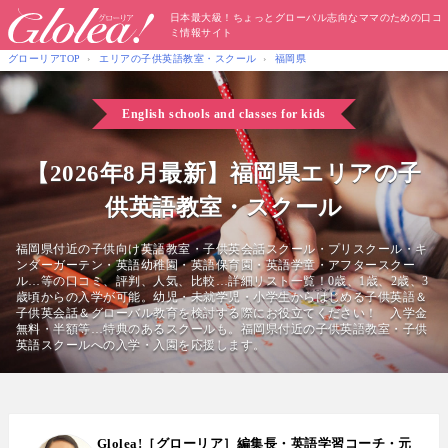
日本最大級！ちょっとグローバル志向なママのための口コ
ミ情報サイト
グローリアTOP
エリアの子供英語教室・スクール
福岡県
English schools and classes for kids
【2026年8月最新】福岡県エリアの子
供英語教室・スクール
福岡県付近の子供向け英語教室・子供英会話スクール・プリスクール・キ
ンダーガーテン・英語幼稚園・英語保育園・英語学童・アフタースクー
ル…等の口コミ、評判、人気、比較…詳細リスト一覧！0歳、1歳、2歳、3
歳頃からの入学が可能。幼児・未就学児・小学生からはじめる子供英語＆
子供英会話＆グローバル教育を検討する際にお役立てください！ 入学金
無料・半額等…特典のあるスクールも。福岡県付近の子供英語教室・子供
英語スクールへの入学・入園を応援します。
Glolea!［グローリア］編集長・英語学習コーチ・元