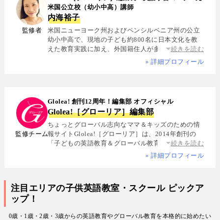
米国公立校（幼小中高）講師
内海裕子
監修者
米国ニューヨーク州およびペンシルベニア州の公立
幼小中高で、現地の子ども約800名に日本文化を教
えた教育実践に加え、外国籍住人が多数を占める多
続きを読む
国籍シェアハウスで約5年間生活し、リアルな多文化
» 詳細プロフィール
共生を体感. 帰国後は、リクルートと米About.com社
によるジョイントベンチャーAll Aboutの創成期に参
画し、英語教育・留学・ライフスタイル・海外旅行
分野の編集・Webプロデュースを担当. 現在は英語・
Glolea! 創刊12周年！編集部 オフィシャル
スペイン語・中国語・日本語の4言語を駆使し、世界
Glolea!［グローリア］編集部
中の女性や母親と対話・取材を継続. 親子留学、バイ
リンガル育児、おうち英語、子どもオンライン英会
ちょっとグローバル志向なママ＆キッズのための情
話に関する実体験に基づく信頼性の高い情報を発信
監修チーム
報サイトGlolea!［グローリア］は、2014年創刊の
している. 著書に『子育てツイッター入門』ほか、日
「子どもの英語教育＆グローバル教育」に特化した
続きを読む
経、AERA、NewsPicksなどでの寄稿・監修実績多数
専門メディア. 英語にはじめて触れるお子様から帰国
» 詳細プロフィール
子女まで、1週間からのプチ親子留学・英検・英語多
読・オンライン英会話・インター校などを年齢別・
目的別に厳選紹介. 編集長は、米国の幼小中高で約
注目エリアの子供英語教室・スクール ピックア
800名にグローバル教育を実践した英語学習コーチ.
ップ！
寄稿者は教育学博士、インター校経営者、子ども向
けの英検1級・TOEIC・TOEFL・IELTS指導者、海外
0歳・1歳・2歳・3歳からの英語教育やグローバル教育を本格的に始めたい
で子育て中のワーキングママなど多様な専門家が多