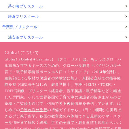
茅ヶ崎プリスクール
鎌倉プリスクール
千葉県プリスクール
浦安市プリスクール
Glolea! について
Glolea!（Global＋Learning）［グローリア］は、ちょっとグローバ
ル志向なママ＆キッズのための、グローバル教育・バイリンガル子
育て・親子留学情報ポータル＆口コミサイトです（2014年創刊）。
編集部による取材や保護者の体験談に加え、米国公立校での指導経
験を持つ編集長をはじめ、教育学博士、英検・IELTS・TOEFL・
TOEIC講師、プリスクール経営者、親子英語・親子留学などに精通
した専門家、そして世界各国で子育て中の保護者の皆さまからのご
寄稿・ご監修を通じて、信頼できる教育情報を発信しています。は
じめての
子連れ海外旅行
の準備ガイドから、1日・1週間から実現で
きるプチ
親子留学
、各国の教育文化を体験できる最新の
サマースク
ール
情報まで幅広く網羅。
世界の子育て・教育事情
を現地からレポ
ートするGlolea!［グローリア］アンバサダーからの連載記事も多数