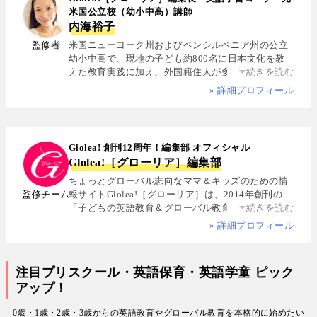
米国公立校（幼小中高）講師
内海裕子
監修者
米国ニューヨーク州およびペンシルベニア州の公立
幼小中高で、現地の子ども約800名に日本文化を教
えた教育実践に加え、外国籍住人が多数を占める多
続きを読む
国籍シェアハウスで約5年間生活し、リアルな多文化
» 詳細プロフィール
共生を体感. 帰国後は、リクルートと米About.com社
によるジョイントベンチャーAll Aboutの創成期に参
画し、英語教育・留学・ライフスタイル・海外旅行
分野の編集・Webプロデュースを担当. 現在は英語・
Glolea! 創刊12周年！編集部 オフィシャル
スペイン語・中国語・日本語の4言語を駆使し、世界
Glolea!［グローリア］編集部
中の女性や母親と対話・取材を継続. 親子留学、バイ
リンガル育児、おうち英語、子どもオンライン英会
ちょっとグローバル志向なママ＆キッズのための情
話に関する実体験に基づく信頼性の高い情報を発信
監修チーム
報サイトGlolea!［グローリア］は、2014年創刊の
している. 著書に『子育てツイッター入門』ほか、日
「子どもの英語教育＆グローバル教育」に特化した
続きを読む
経、AERA、NewsPicksなどでの寄稿・監修実績多数
専門メディア. 英語にはじめて触れるお子様から帰国
» 詳細プロフィール
子女まで、1週間からのプチ親子留学・英検・英語多
読・オンライン英会話・インター校などを年齢別・
目的別に厳選紹介. 編集長は、米国の幼小中高で約
注目プリスクール・英語保育・英語学童 ピック
800名にグローバル教育を実践した英語学習コーチ.
アップ！
寄稿者は教育学博士、インター校経営者、子ども向
けの英検1級・TOEIC・TOEFL・IELTS指導者、海外
0歳・1歳・2歳・3歳からの英語教育やグローバル教育を本格的に始めたい
で子育て中のワーキングママなど多様な専門家が多