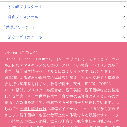
茅ヶ崎プリスクール
鎌倉プリスクール
千葉県プリスクール
浦安市プリスクール
Glolea! について
Glolea!（Global＋Learning）［グローリア］は、ちょっとグローバ
ル志向なママ＆キッズのための、グローバル教育・バイリンガル子
育て・親子留学情報ポータル＆口コミサイトです（2014年創刊）。
編集部による取材や保護者の体験談に加え、米国公立校での指導経
験を持つ編集長をはじめ、教育学博士、英検・IELTS・TOEFL・
TOEIC講師、プリスクール経営者、親子英語・親子留学などに精通
した専門家、そして世界各国で子育て中の保護者の皆さまからのご
寄稿・ご監修を通じて、信頼できる教育情報を発信しています。は
じめての
子連れ海外旅行
の準備ガイドから、1日・1週間から実現で
きるプチ
親子留学
、各国の教育文化を体験できる最新の
サマースク
ール
情報まで幅広く網羅。
世界の子育て・教育事情
を現地からレポ