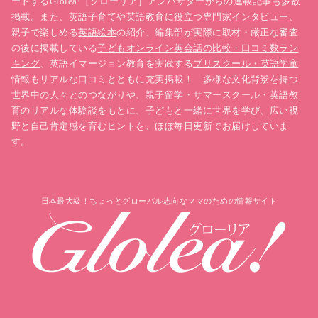
ートするGlolea!［グローリア］アンバサダーからの連載記事も多数
掲載。また、英語子育てや英語教育に役立つ
専門家インタビュー
、
親子で楽しめる
英語絵本
の紹介、編集部が実際に取材・厳正な審査
の後に掲載している
子どもオンライン英会話の比較・口コミ数ラン
キング
、英語イマージョン教育を実践する
プリスクール・英語学童
情報もリアルな口コミとともに充実掲載！ 多様な文化背景を持つ
世界中の人々とのつながりや、親子留学・サマースクール・英語教
育のリアルな体験談をもとに、子どもと一緒に世界を学び、広い視
野と自己肯定感を育むヒントを、ほぼ毎日更新でお届けしていま
す。
日本最大級！ちょっとグローバル志向なママのための情報サイト