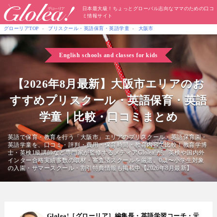
日本最大級！ちょっとグローバル志向なママのための口コ
ミ情報サイト
グローリアTOP
プリスクール・英語保育・英語学童
大阪市
English schools and classes for kids
【2026年8月最新】大阪市エリアのお
すすめプリスクール・英語保育・英語
学童｜比較・口コミまとめ
英語で保育・教育を行う「大阪市」エリアのプリスクール・英語保育園・
英語学童を、口コミ・評判・費用・保育時間・教育内容で比較！教育学博
士・英検1級講師など専門家が監修するメディアGlolea!が、英検や国内外
インター合格実績多数の取材・審査済スクールを厳選。0歳〜小学生対象
の入園・サマースクール・割引特典情報も掲載中【2026年8月最新】
Glolea!［グローリア］編集長・英語学習コーチ・元