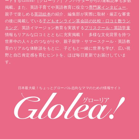
ートするGlolea!［グローリア］アンバサダーからの連載記事も多数
掲載。また、英語子育てや英語教育に役立つ
専門家インタビュー
、
親子で楽しめる
英語絵本
の紹介、編集部が実際に取材・厳正な審査
の後に掲載している
子どもオンライン英会話の比較・口コミ数ラン
キング
、英語イマージョン教育を実践する
プリスクール・英語学童
情報もリアルな口コミとともに充実掲載！ 多様な文化背景を持つ
世界中の人々とのつながりや、親子留学・サマースクール・英語教
育のリアルな体験談をもとに、子どもと一緒に世界を学び、広い視
野と自己肯定感を育むヒントを、ほぼ毎日更新でお届けしていま
す。
日本最大級！ちょっとグローバル志向なママのための情報サイト