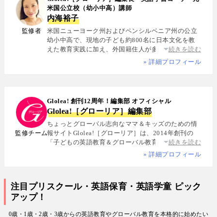
米国公立校（幼小中高）講師
内海裕子
監修者
米国ニューヨーク州およびペンシルベニア州の公立
幼小中高で、現地の子ども約800名に日本文化を教
えた教育実践に加え、外国籍住人が多数を占める多
続きを読む
国籍シェアハウスで約5年間生活し、リアルな多文化
» 詳細プロフィール
共生を体感. 帰国後は、リクルートと米About.com社
によるジョイントベンチャーAll Aboutの創成期に参
画し、英語教育・留学・ライフスタイル・海外旅行
分野の編集・Webプロデュースを担当. 現在は英語・
Glolea! 創刊12周年！編集部 オフィシャル
スペイン語・中国語・日本語の4言語を駆使し、世界
Glolea!［グローリア］編集部
中の女性や母親と対話・取材を継続. 親子留学、バイ
リンガル育児、おうち英語、子どもオンライン英会
ちょっとグローバル志向なママ＆キッズのための情
話に関する実体験に基づく信頼性の高い情報を発信
監修チーム
報サイトGlolea!［グローリア］は、2014年創刊の
している. 著書に『子育てツイッター入門』ほか、日
「子どもの英語教育＆グローバル教育」に特化した
続きを読む
経、AERA、NewsPicksなどでの寄稿・監修実績多数
専門メディア. 英語にはじめて触れるお子様から帰国
» 詳細プロフィール
子女まで、1週間からのプチ親子留学・英検・英語多
読・オンライン英会話・インター校などを年齢別・
目的別に厳選紹介. 編集長は、米国の幼小中高で約
注目プリスクール・英語保育・英語学童 ピック
800名にグローバル教育を実践した英語学習コーチ.
アップ！
寄稿者は教育学博士、インター校経営者、子ども向
けの英検1級・TOEIC・TOEFL・IELTS指導者、海外
0歳・1歳・2歳・3歳からの英語教育やグローバル教育を本格的に始めたい
で子育て中のワーキングママなど多様な専門家が多