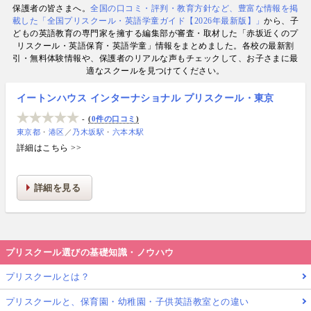
保護者の皆さまへ。
全国の口コミ・評判・教育方針など、豊富な情報を掲
数. 日経・AERA with kids・AERA・NewsPicks等の
載した「全国プリスクール・英語学童ガイド【2026年最新版】」
から、子
情報提供・寄稿・監修実績も豊富な“世界と子どもの
どもの英語教育の専門家を擁する編集部が審査・取材した「赤坂近くのプ
未来をつなぐ情報ハブ”です。
リスクール・英語保育・英語学童」情報をまとめました。各校の最新割
引・無料体験情報や、保護者のリアルな声もチェックして、お子さまに最
適なスクールを見つけてください。
イートンハウス インターナショナル プリスクール・東京
-
0件の口コミ
東京都
港区
／
乃木坂駅
六本木駅
詳細はこちら >>
詳細を見る
プリスクール選びの基礎知識・ノウハウ
プリスクールとは？
プリスクールと、保育園・幼稚園・子供英語教室との違い