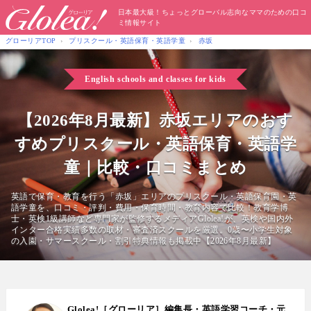
日本最大級！ちょっとグローバル志向なママのための口コ
ミ情報サイト
グローリアTOP
プリスクール・英語保育・英語学童
赤坂
English schools and classes for kids
【2026年8月最新】赤坂エリアのおす
すめプリスクール・英語保育・英語学
童｜比較・口コミまとめ
英語で保育・教育を行う「赤坂」エリアのプリスクール・英語保育園・英
語学童を、口コミ・評判・費用・保育時間・教育内容で比較！教育学博
士・英検1級講師など専門家が監修するメディアGlolea!が、英検や国内外
インター合格実績多数の取材・審査済スクールを厳選。0歳〜小学生対象
の入園・サマースクール・割引特典情報も掲載中【2026年8月最新】
Glolea!［グローリア］編集長・英語学習コーチ・元