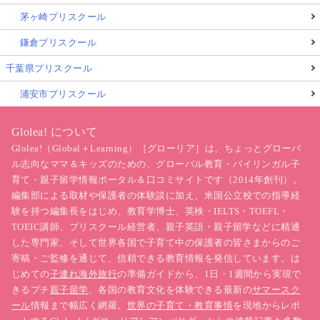
茅ヶ崎プリスクール
鎌倉プリスクール
千葉県プリスクール
浦安市プリスクール
Glolea! について
Glolea!（Global＋Learning）［グローリア］は、ちょっとグローバ
ル志向なママ＆キッズのための、グローバル教育・バイリンガル子
育て・親子留学情報ポータル＆口コミサイトです（2014年創刊）。
編集部による取材や保護者の体験談に加え、米国公立校での指導経
験を持つ編集長をはじめ、教育学博士、英検・IELTS・TOEFL・
TOEIC講師、プリスクール経営者、親子英語・親子留学などに精通
した専門家、そして世界各国で子育て中の保護者の皆さまからのご
寄稿・ご監修を通じて、信頼できる教育情報を発信しています。は
じめての
子連れ海外旅行
の準備ガイドから、1日・1週間から実現で
きるプチ
親子留学
、各国の教育文化を体験できる最新の
サマースク
ール
情報まで幅広く網羅。
世界の子育て・教育事情
を現地からレポ