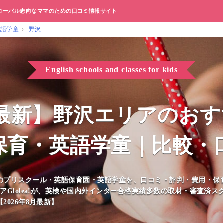
ローバル志向なママのための口コミ情報サイト
英語学童
野沢
English schools and classes for kids
8月最新】野沢エリアのお
保育・英語学童｜比較・
のプリスクール・英語保育園・英語学童を、口コミ・評判・費用・保
アGlolea!が、英検や国内外インター合格実績多数の取材・審査済
026年8月最新】