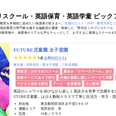
リスクール・英語保育・英語学童 ピック
ル教育を本格的に始めたい保護者の皆さまへ。
全国の口コミ・評判・教育方針な
英語教育の専門家を擁する編集部が審査・取材した「野沢近くのプリスクール
体験情報や、保護者のリアルな声もチェックして、お子さまに最適なスクールを
FUTURE児童園 太子堂園
5点
2件の口コミ
東京都
世田谷区
／
西太子堂駅
三軒茶屋駅
審査済｜おすすめスクール
夏休み「サマースクール」あり
給食サービスありで安心
共働き家庭に嬉しいサービス充実
アクセス良好＆駅近
アート・音楽重視
少人数制
英語のシャワーを浴びながら楽しく英語力＆世界で活躍する
UTURE児童園」は少人数制クラスで丁寧に生活力・学力・
す！
所在地
東京都世田谷区太子堂5-9-6 1F
通園エリア
世田谷区…等
定員
10名／クラス