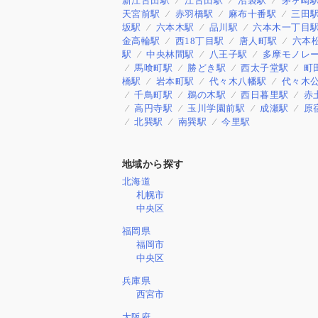
新江古田駅
江古田駅
沼袋駅
茅ヶ崎
天宮前駅
赤羽橋駅
麻布十番駅
三田
坂駅
六本木駅
品川駅
六本木一丁目
金高輪駅
西18丁目駅
唐人町駅
六本
駅
中央林間駅
八王子駅
多摩モノレ
馬喰町駅
勝どき駅
西太子堂駅
町
橋駅
岩本町駅
代々木八幡駅
代々木
千鳥町駅
鵜の木駅
西日暮里駅
赤
高円寺駅
玉川学園前駅
成瀬駅
原
北巽駅
南巽駅
今里駅
地域から探す
北海道
札幌市
中央区
福岡県
福岡市
中央区
兵庫県
西宮市
大阪府