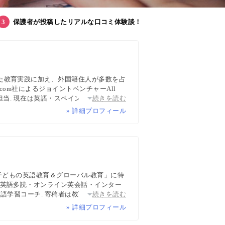
保護者が投稿したリアルな口コミ体験談！
た教育実践に加え、外国籍住人が多数を占
com社によるジョイントベンチャーAll
担当. 現在は英語・スペイン語・中国語・
続きを読む
ち英語、子どもオンライン英会話に関する
» 詳細プロフィール
wsPicksなどでの寄稿・監修実績多数
「子どもの英語教育＆グローバル教育」に特
・英語多読・オンライン英会話・インター
語学習コーチ. 寄稿者は教育学博士、イン
続きを読む
マなど多様な専門家が多数. 日経・AERA
» 詳細プロフィール
報ハブ”です。