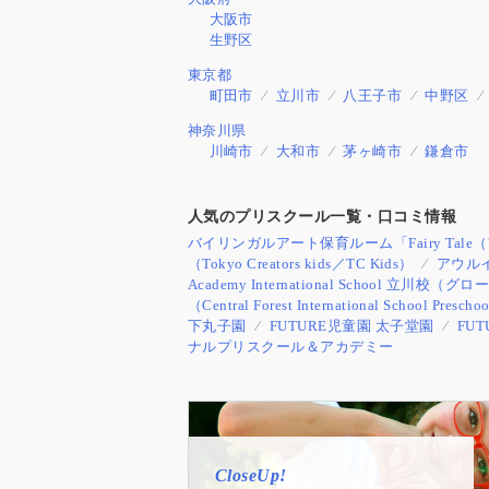
大阪市
生野区
東京都
町田市
立川市
八王子市
中野区
神奈川県
川崎市
大和市
茅ヶ崎市
鎌倉市
人気のプリスクール一覧・口コミ情報
バイリンガルアート保育ルーム「Fairy Tal
（Tokyo Creators kids／TC Kids）
アウル
Academy International Schoo
（Central Forest International School Prescho
下丸子園
FUTURE児童園 太子堂園
FU
ナルプリスクール＆アカデミー
CloseUp!
CloseUp!
CloseUp!
CloseUp!
CloseUp!