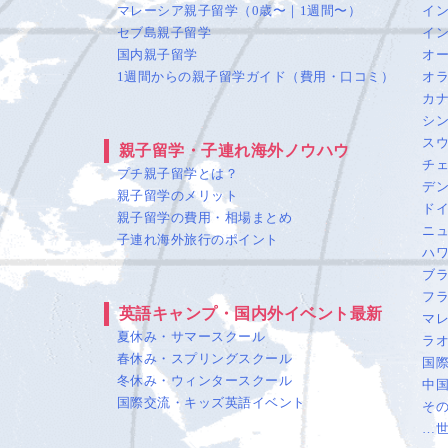
マレーシア親子留学（0歳〜｜1週間〜）
イ
セブ島親子留学
イ
国内親子留学
オ
1週間からの親子留学ガイド（費用・口コミ）
オ
カ
シ
ス
親子留学・子連れ海外ノウハウ
チ
プチ親子留学とは？
デ
親子留学のメリット
ド
親子留学の費用・相場まとめ
ニ
子連れ海外旅行のポイント
ハ
ブ
フ
英語キャンプ・国内外イベント最新
マ
夏休み・サマースクール
ラ
春休み・スプリングスクール
国
冬休み・ウィンタースクール
中
国際交流・キッズ英語イベント
そ
…