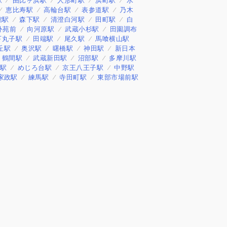
駅
由比ヶ浜駅
人形町駅
浜町駅
水
恵比寿駅
高輪台駅
表参道駅
乃木
館駅
森下駅
清澄白河駅
田町駅
白
外苑前
向河原駅
武蔵小杉駅
田園調布
下丸子駅
田端駅
尾久駅
馬喰横山駅
丘駅
奥沢駅
曙橋駅
神田駅
新日本
鶴間駅
武蔵新田駅
沼部駅
多摩川駅
田駅
めじろ台駅
京王八王子駅
中野駅
家政駅
練馬駅
寺田町駅
東部市場前駅