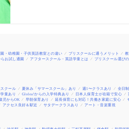
育園・幼稚園・子供英語教室との違い
プリスクールに通うメリット
教
からお試し通園
アフタースクール・英語学童とは
プリスクール選びの
めスクール
夏休み「サマースクール」あり
週1〜クラスあり
全日
語学童あり
Glolea!からの入学特典あり
日本人保育士が在籍で安心
歳児からOK
早朝保育あり
延長保育にも対応！共働き家庭に安心
アクセス良好＆駅近
サタデークラスあり
アート・音楽重視