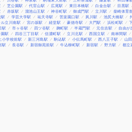
駅
渋谷駅
神泉駅
駒場東大前駅
三軒茶屋駅
鎌倉駅
和田塚
駅
芝公園駅
代官山駅
広尾駅
東日本橋駅
白金台駅
目黒駅
駅
赤坂駅
溜池山王駅
神谷町駅
御成門駅
立川駅
柴崎体育
松駅
学芸大学駅
祐天寺駅
苦楽園口駅
夙川駅
池尻大橋駅
ール立川南駅
宮の坂駅
経堂駅
豪徳寺駅
大門駅
浜松町駅
田駅
市ヶ谷駅
四ツ谷駅
麹町駅
半蔵門駅
元住吉駅
自由が
公園駅
四谷三丁目駅
信濃町駅
立川北駅
西国立駅
南林間駅
土小学校前駅
新三河島駅
駒込駅
小伝馬町駅
西八王子駅
山
宿駅
長谷駅
新宿御苑前駅
牛込柳町駅
新宿駅
野方駅
都立