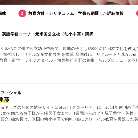
掲載
教育方針・カリキュラム・学費も網羅した詳細情報
集長・英語学習コーチ・元米国公立校（幼小中高）講師
シルベニア州の公立幼小中高で、現地の子ども約800名に日本文化を教え
間生活し、リアルな多文化共生を体感. 帰国後は、リクルートと米About.
英語教育・留学・ライフスタイル・海外旅行分野の編集・Webプロデュースを
中の女性や母親と対話・取材を継続. 親子留学、バイリンガル育児、おう
を発信している. 著書に『子育てツイッター入門』ほか、日経、AERA、Ne
 オフィシャル
編集部
キッズのための情報サイトGlolea!［グローリア］は、2014年創刊の
はじめて触れるお子様から帰国子女まで、1週間からのプチ親子留学・英検
紹介. 編集長は、米国の幼小中高で約800名にグローバル教育を実践した英
1級・TOEIC・TOEFL・IELTS指導者、海外で子育て中のワーキングマ
ewsPicks等の情報提供・寄稿・監修実績も豊富な“世界と子どもの未来をつなぐ情