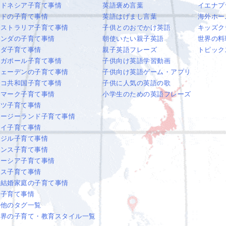
ンドネシア子育て事情
英語褒め言葉
イエナプ
ンドの子育て事情
英語はげまし言葉
海外ホー
ーストラリア子育て事情
子供とのおでかけ英語
キッズク
ランダの子育て事情
朝使いたい親子英語
世界の料
ナダ子育て事情
親子英語フレーズ
トピック
ンガポール子育て事情
子供向け英語学習動画
ウェーデンの子育て事情
子供向け英語ゲーム・アプリ
ェコ共和国子育て事情
子供に人気の英語の歌
ンマーク子育て事情
小学生のための英語フレーズ
イツ子育て事情
ュージーランド子育て事情
ワイ子育て事情
ラジル子育て事情
ランス子育て事情
レーシア子育て事情
オス子育て事情
際結婚家庭の子育て事情
国子育て事情
の他のタグ一覧
世界の子育て・教育スタイル一覧