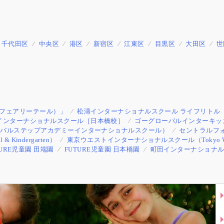
千代田区
中央区
港区
新宿区
江東区
目黒区
大田区
世
e（フェアリーテール）」
松濤インターナショナルスクール ライフリトル
インターナショナルスクール［日本橋校］
ゴーグローバルインターキッズ（Go G
l 立川校（グローバルステップアカデミーインターナショナルスクール）
セントラルフ
ol & Kindergarten）
東京ウエストインターナショナルスクール（Tokyo West Int
TURE児童園 田端園
FUTURE児童園 日本橋園
町田インターナショナ