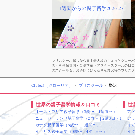
1週間からの親子留学2026-27
子供向けオンライン英会話
おすすめ★英語プリスクール一覧
スペシャルゲストメッセージ
井川好ニ 教育学博士インタビュ
久保純子さん
幼少期に海外経験をする良さ
プリスクール探しなら日本最大級のちょっとグローバル
園・英語保育園・英語学童・アフタースクールの口コ
のスクールも。お子様にぴったりな野沢等のプリスク
Glolea!［グローリア］
プリスクール
野沢
世界の親子留学情報＆口コミ
世
オーストラリア親子留学（3歳〜｜1週間〜）
ア
ニュージーランド親子留学（2歳〜｜2泊3日〜）
ア
カナダ親子留学（6歳〜｜1週間〜）
イ
イギリス親子留学（0歳〜｜4泊5日〜）
イ