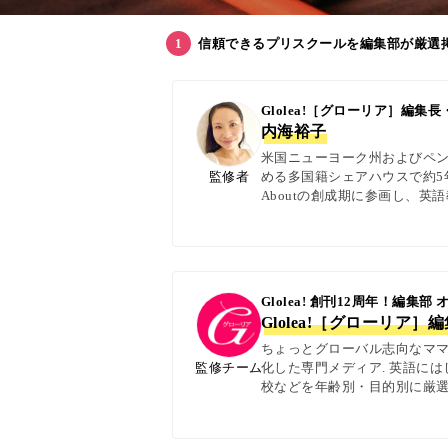
信頼できるプリスクールを編集部が厳選
Glolea!［グローリア］編
内海裕子
米国ニューヨーク州およびペン
監修者
める多国籍シェアハウスで約5年
Aboutの創成期に参画し、
日本語の4言語を駆使し、世界
実体験に基づく信頼性の高い情報
Glolea! 創刊12周年！編集部
Glolea!［グローリア］
ちょっとグローバル志向なママ＆
監修チーム
化した専門メディア. 英語に
校などを年齢別・目的別に厳選
ター校経営者、子ども向けの英検
with kids・AERA・N