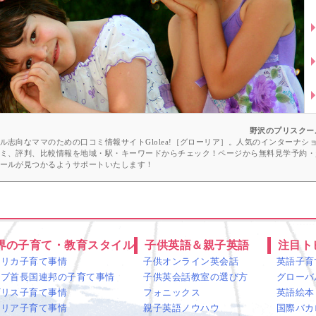
ー
野沢のプリスクー
志向なママのための口コミ情報サイトGlolea!［グローリア］。人気のインターナ
ミ、評判、比較情報を地域・駅・キーワードからチェック！ページから無料見学予約・
ールが見つかるようサポートいたします！
界の子育て・教育スタイル
子供英語＆親子英語
注目ト
メリカ子育て事情
子供オンライン英会話
英語子育
ラブ首長国連邦の子育て事情
子供英会話教室の選び方
グローバ
ギリス子育て事情
フォニックス
英語絵本
タリア子育て事情
親子英語ノウハウ
国際バカ