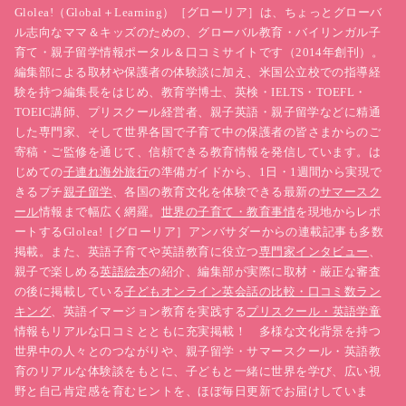
Glolea!（Global＋Learning）［グローリア］は、ちょっとグローバ
ル志向なママ＆キッズのための、グローバル教育・バイリンガル子
育て・親子留学情報ポータル＆口コミサイトです（2014年創刊）。
編集部による取材や保護者の体験談に加え、米国公立校での指導経
験を持つ編集長をはじめ、教育学博士、英検・IELTS・TOEFL・
TOEIC講師、プリスクール経営者、親子英語・親子留学などに精通
した専門家、そして世界各国で子育て中の保護者の皆さまからのご
寄稿・ご監修を通じて、信頼できる教育情報を発信しています。は
じめての
子連れ海外旅行
の準備ガイドから、1日・1週間から実現で
きるプチ
親子留学
、各国の教育文化を体験できる最新の
サマースク
ール
情報まで幅広く網羅。
世界の子育て・教育事情
を現地からレポ
ートするGlolea!［グローリア］アンバサダーからの連載記事も多数
掲載。また、英語子育てや英語教育に役立つ
専門家インタビュー
、
親子で楽しめる
英語絵本
の紹介、編集部が実際に取材・厳正な審査
の後に掲載している
子どもオンライン英会話の比較・口コミ数ラン
キング
、英語イマージョン教育を実践する
プリスクール・英語学童
情報もリアルな口コミとともに充実掲載！ 多様な文化背景を持つ
世界中の人々とのつながりや、親子留学・サマースクール・英語教
育のリアルな体験談をもとに、子どもと一緒に世界を学び、広い視
野と自己肯定感を育むヒントを、ほぼ毎日更新でお届けしていま