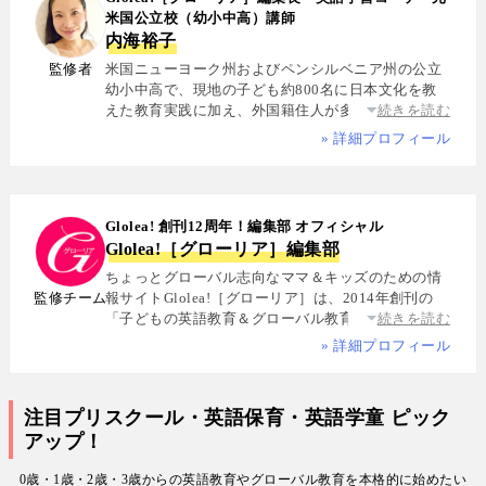
米国公立校（幼小中高）講師
内海裕子
監修者
米国ニューヨーク州およびペンシルベニア州の公立
幼小中高で、現地の子ども約800名に日本文化を教
えた教育実践に加え、外国籍住人が多数を占める多
続きを読む
国籍シェアハウスで約5年間生活し、リアルな多文化
» 詳細プロフィール
共生を体感. 帰国後は、リクルートと米About.com社
によるジョイントベンチャーAll Aboutの創成期に参
画し、英語教育・留学・ライフスタイル・海外旅行
分野の編集・Webプロデュースを担当. 現在は英語・
Glolea! 創刊12周年！編集部 オフィシャル
スペイン語・中国語・日本語の4言語を駆使し、世界
Glolea!［グローリア］編集部
中の女性や母親と対話・取材を継続. 親子留学、バイ
リンガル育児、おうち英語、子どもオンライン英会
ちょっとグローバル志向なママ＆キッズのための情
話に関する実体験に基づく信頼性の高い情報を発信
監修チーム
報サイトGlolea!［グローリア］は、2014年創刊の
している. 著書に『子育てツイッター入門』ほか、日
「子どもの英語教育＆グローバル教育」に特化した
続きを読む
経、AERA、NewsPicksなどでの寄稿・監修実績多数
専門メディア. 英語にはじめて触れるお子様から帰国
» 詳細プロフィール
子女まで、1週間からのプチ親子留学・英検・英語多
読・オンライン英会話・インター校などを年齢別・
目的別に厳選紹介. 編集長は、米国の幼小中高で約
注目プリスクール・英語保育・英語学童 ピック
800名にグローバル教育を実践した英語学習コーチ.
アップ！
寄稿者は教育学博士、インター校経営者、子ども向
けの英検1級・TOEIC・TOEFL・IELTS指導者、海外
0歳・1歳・2歳・3歳からの英語教育やグローバル教育を本格的に始めたい
で子育て中のワーキングママなど多様な専門家が多