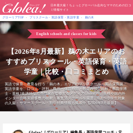
日本最大級！ちょっとグローバル志向なママのための口コ
ミ情報サイト
グローリアTOP
プリスクール・英語保育・英語学童
鵜の木
English schools and classes for kids
【2026年8月最新】鵜の木エリアのお
すすめプリスクール・英語保育・英語
学童｜比較・口コミまとめ
英語で保育・教育を行う「鵜の木」エリアのプリスクール・英語保育園・
英語学童を、口コミ・評判・費用・保育時間・教育内容で比較！教育学博
士・英検1級講師など専門家が監修するメディアGlolea!が、英検や国内外
インター合格実績多数の取材・審査済スクールを厳選。0歳〜小学生対象
の入園・サマースクール・割引特典情報も掲載中【2026年8月最新】
Glolea!［グローリア］編集長・英語学習コーチ・元