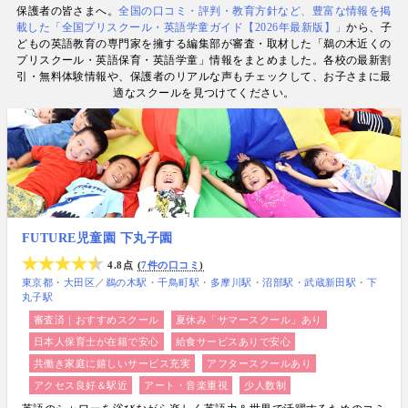
保護者の皆さまへ。
全国の口コミ・評判・教育方針など、豊富な情報を掲
数. 日経・AERA with kids・AERA・NewsPicks等の
載した「全国プリスクール・英語学童ガイド【2026年最新版】」
から、子
情報提供・寄稿・監修実績も豊富な“世界と子どもの
どもの英語教育の専門家を擁する編集部が審査・取材した「鵜の木近くの
未来をつなぐ情報ハブ”です。
プリスクール・英語保育・英語学童」情報をまとめました。各校の最新割
引・無料体験情報や、保護者のリアルな声もチェックして、お子さまに最
適なスクールを見つけてください。
FUTURE児童園 下丸子園
4.8点
7件の口コミ
東京都
大田区
／
鵜の木駅
千鳥町駅
多摩川駅
沼部駅
武蔵新田駅
下
丸子駅
審査済｜おすすめスクール
夏休み「サマースクール」あり
日本人保育士が在籍で安心
給食サービスありで安心
共働き家庭に嬉しいサービス充実
アフタースクールあり
アクセス良好＆駅近
アート・音楽重視
少人数制