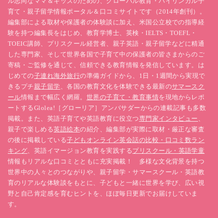
ル志向なママ＆キッズのための、グローバル教育・バイリンガル子
育て・親子留学情報ポータル＆口コミサイトです（2014年創刊）。
編集部による取材や保護者の体験談に加え、米国公立校での指導経
験を持つ編集長をはじめ、教育学博士、英検・IELTS・TOEFL・
TOEIC講師、プリスクール経営者、親子英語・親子留学などに精通
した専門家、そして世界各国で子育て中の保護者の皆さまからのご
寄稿・ご監修を通じて、信頼できる教育情報を発信しています。は
じめての
子連れ海外旅行
の準備ガイドから、1日・1週間から実現で
きるプチ
親子留学
、各国の教育文化を体験できる最新の
サマースク
ール
情報まで幅広く網羅。
世界の子育て・教育事情
を現地からレポ
ートするGlolea!［グローリア］アンバサダーからの連載記事も多数
掲載。また、英語子育てや英語教育に役立つ
専門家インタビュー
、
親子で楽しめる
英語絵本
の紹介、編集部が実際に取材・厳正な審査
の後に掲載している
子どもオンライン英会話の比較・口コミ数ラン
キング
、英語イマージョン教育を実践する
プリスクール・英語学童
情報もリアルな口コミとともに充実掲載！ 多様な文化背景を持つ
世界中の人々とのつながりや、親子留学・サマースクール・英語教
育のリアルな体験談をもとに、子どもと一緒に世界を学び、広い視
野と自己肯定感を育むヒントを、ほぼ毎日更新でお届けしていま
す。