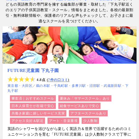
情報提供・寄稿・監修実績も豊富な“世界と子どもの
どもの英語教育の専門家を擁する編集部が審査・取材した「下丸子駅近く
未来をつなぐ情報ハブ”です。
のエリアの子供英語教室・スクール」情報をまとめました。各校の最新割
引・無料体験情報や、保護者のリアルな声もチェックして、お子さまに最
適なスクールを見つけてください。
FUTURE児童園 下丸子園
4.8点
7件の口コミ
東京都
大田区
／
鵜の木駅
千鳥町駅
多摩川駅
沼部駅
武蔵新田駅
下
丸子駅
審査済｜おすすめスクール
夏休み「サマースクール」あり
日本人保育士が在籍で安心
給食サービスありで安心
共働き家庭に嬉しいサービス充実
アフタースクールあり
アクセス良好＆駅近
アート・音楽重視
少人数制
英語のシャワーを浴びながら楽しく英語力＆世界で活躍するためのコミ
ュニケーション力を育む「FUTURE児童園」は少人数制クラスで丁寧に