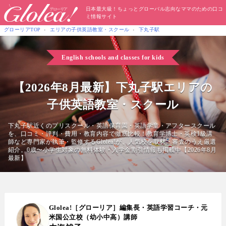
日本最大級！ちょっとグローバル志向なママのための口コ
ミ情報サイト
グローリアTOP
エリアの子供英語教室・スクール
下丸子駅
English schools and classes for kids
【2026年8月最新】下丸子駅エリアの
子供英語教室・スクール
下丸子駅近くのプリスクール・英語保育園・英語学童・アフタースクール
を、口コミ・評判・費用・教育内容で徹底比較！教育学博士・英検1級講
師など専門家が執筆・監修するGlolea!が、人気校を取材・審査のうえ厳選
紹介。0歳〜小学生対象の無料体験・入学金割引情報も掲載中【2026年8月
最新】
Glolea!［グローリア］編集長・英語学習コーチ・元
米国公立校（幼小中高）講師