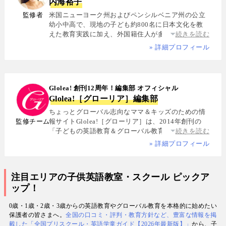
内海裕子
監修者
米国ニューヨーク州およびペンシルベニア州の公立
幼小中高で、現地の子ども約800名に日本文化を教
えた教育実践に加え、外国籍住人が多数を占める多
続きを読む
国籍シェアハウスで約5年間生活し、リアルな多文化
» 詳細プロフィール
共生を体感. 帰国後は、リクルートと米About.com社
によるジョイントベンチャーAll Aboutの創成期に参
画し、英語教育・留学・ライフスタイル・海外旅行
分野の編集・Webプロデュースを担当. 現在は英語・
Glolea! 創刊12周年！編集部 オフィシャル
スペイン語・中国語・日本語の4言語を駆使し、世界
Glolea!［グローリア］編集部
中の女性や母親と対話・取材を継続. 親子留学、バイ
リンガル育児、おうち英語、子どもオンライン英会
ちょっとグローバル志向なママ＆キッズのための情
話に関する実体験に基づく信頼性の高い情報を発信
監修チーム
報サイトGlolea!［グローリア］は、2014年創刊の
している. 著書に『子育てツイッター入門』ほか、日
「子どもの英語教育＆グローバル教育」に特化した
続きを読む
経、AERA、NewsPicksなどでの寄稿・監修実績多数
専門メディア. 英語にはじめて触れるお子様から帰国
» 詳細プロフィール
子女まで、1週間からのプチ親子留学・英検・英語多
読・オンライン英会話・インター校などを年齢別・
目的別に厳選紹介. 編集長は、米国の幼小中高で約
注目エリアの子供英語教室・スクール ピックア
800名にグローバル教育を実践した英語学習コーチ.
ップ！
寄稿者は教育学博士、インター校経営者、子ども向
けの英検1級・TOEIC・TOEFL・IELTS指導者、海外
0歳・1歳・2歳・3歳からの英語教育やグローバル教育を本格的に始めたい
で子育て中のワーキングママなど多様な専門家が多
保護者の皆さまへ。
全国の口コミ・評判・教育方針など、豊富な情報を掲
数. 日経・AERA with kids・AERA・NewsPicks等の
載した「全国プリスクール・英語学童ガイド【2026年最新版】」
から、子