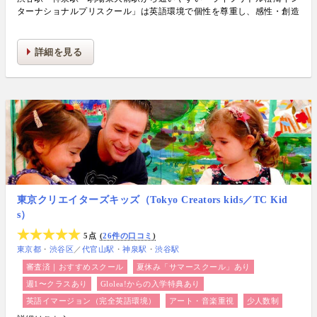
ターナショナルプリスクール」は英語環境で個性を尊重し、感性・創造
力・主体性・思考力を伸ばす老舗の英語プリスクールです
詳細を見る
東京クリエイターズキッズ（Tokyo Creators kids／TC Kid
s）
5点
26件の口コミ
東京都
渋谷区
／
代官山駅
神泉駅
渋谷駅
審査済｜おすすめスクール
夏休み「サマースクール」あり
週1〜クラスあり
Glolea!からの入学特典あり
英語イマージョン（完全英語環境）
アート・音楽重視
少人数制