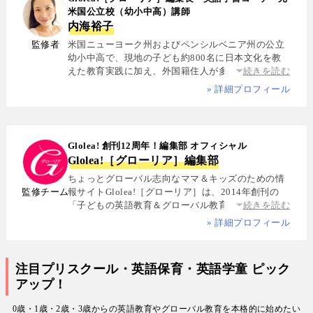
米国公立校（幼小中高）講師
内海裕子
監修者
米国ニューヨーク州およびペンシルベニア州の公立
幼小中高で、現地の子ども約800名に日本文化を教
えた教育実践に加え、外国籍住人が多数を占める多
続きを読む
国籍シェアハウスで約5年間生活し、リアルな多文化
» 詳細プロフィール
共生を体感. 帰国後は、リクルートと米About.com社
によるジョイントベンチャーAll Aboutの創成期に参
画し、英語教育・留学・ライフスタイル・海外旅行
分野の編集・Webプロデュースを担当. 現在は英語・
Glolea! 創刊12周年！編集部 オフィシャル
スペイン語・中国語・日本語の4言語を駆使し、世界
Glolea!［グローリア］編集部
中の女性や母親と対話・取材を継続. 親子留学、バイ
リンガル育児、おうち英語、子どもオンライン英会
ちょっとグローバル志向なママ＆キッズのための情
話に関する実体験に基づく信頼性の高い情報を発信
監修チーム
報サイトGlolea!［グローリア］は、2014年創刊の
している. 著書に『子育てツイッター入門』ほか、日
「子どもの英語教育＆グローバル教育」に特化した
続きを読む
経、AERA、NewsPicksなどでの寄稿・監修実績多数
専門メディア. 英語にはじめて触れるお子様から帰国
» 詳細プロフィール
子女まで、1週間からのプチ親子留学・英検・英語多
読・オンライン英会話・インター校などを年齢別・
目的別に厳選紹介. 編集長は、米国の幼小中高で約
注目プリスクール・英語保育・英語学童 ピック
800名にグローバル教育を実践した英語学習コーチ.
アップ！
寄稿者は教育学博士、インター校経営者、子ども向
けの英検1級・TOEIC・TOEFL・IELTS指導者、海外
0歳・1歳・2歳・3歳からの英語教育やグローバル教育を本格的に始めたい
で子育て中のワーキングママなど多様な専門家が多