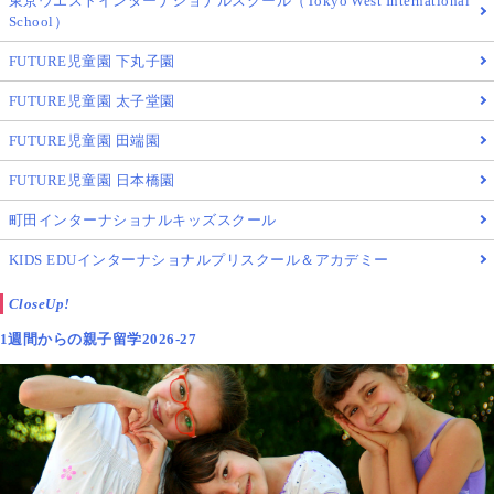
東京ウエストインターナショナルスクール（Tokyo West International
School）
FUTURE児童園 下丸子園
FUTURE児童園 太子堂園
FUTURE児童園 田端園
FUTURE児童園 日本橋園
町田インターナショナルキッズスクール
KIDS EDUインターナショナルプリスクール＆アカデミー
CloseUp!
1週間からの親子留学2026-27