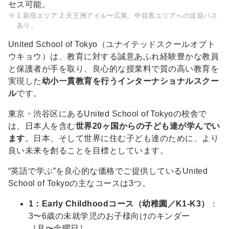
セス可能。
ル
1.新宿エリア 2.天王洲アイル〜広尾、中目黒エリアへの送迎バス
あり。
紹
介・
United School of Tokyo（ユナイテッドスクールオブト
概
ウキョウ）は、教育に対する誠意あふれ経験豊かな教員
と保護者が手を取り、良心的な授業料で質の高い教育を
要
実現した
幼小一貫教育を行うインターナショナルスクー
ル
です。
東京・渋谷区にあるUnited School of Tokyoの校舎で
は、日本人を含む
世界20ヶ国からの子ども達が学んでい
ます
。日本、そして世界に住む子ども達のために、より
良い未来を創ることを目標としています。
“英語で学ぶ”を良心的な価格でご提供しているUnited
School of Tokyoの主なコースは3つ。
1：Early Childhoodコース（幼稚園／K1-K3）
：
3〜6歳の未就学児のお子様向けのキンダー
［月〜金曜日］