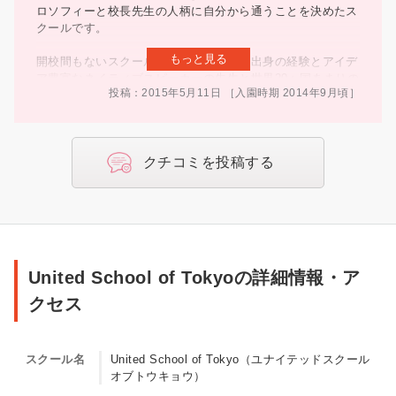
ロソフィーと校長先生の人柄に自分から通うことを決めたス
クールです。
もっと見る
開校間もないスクールですが、様々な国出身の経験とアイデ
ア豊富なネイティブスピーカーの先生と世界20ヶ国あまりの
投稿：2015年5月11日
［入園時期
2014年
9月頃
］
生徒がおり、英語圏を始め世界の国々の文化や音楽に多くふ
れながら、国際社会と文化への理解を高める授業内容に毎日
楽しく通っています。
クチコミを投稿する
ESLの必要な生徒の数は1クラスに30%と定められており、
高い英語レベルが求められますが、3〜12才まで年齢や学年
に関係なく仲良しで、母親の私にも声をかけてくれるフレン
ドリーな生徒が多いスクールです。
少人数(15名)のクラスによるアットホームな雰囲気の中、全
て英語（毎日ある国語以外）で行なわれる質の高い授業は、
United
United School of Tokyoの詳細情報・ア
教室の中だけにはとどまらず課外授業も盛んに行なわれてい
School
ます。
クセス
of
探究心を引き出す屋外での観察や実験、感性と感受性の発達
Tokyo（ユ
に役立つ美術館やコンサートへのフィールドトリップ、老人
スクール名
United School of Tokyo（ユナイテッドスクール
ホーム訪問やカンボジアの姉妹校への支援など、毎日いろい
ナ
オブトウキョウ）
ろなことを様々な角度から楽しく学習しているようです。
イ