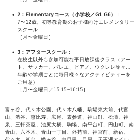
2：Elementaryコース（小学校／G1-G6）
：
7〜12歳。初等教育期のお子様向けエレメンタリー
スクール
［月〜金曜日］
3：アフタースクール
：
在校生以外も参加可能な平日放課後クラス（アー
ト、サッカー、バレエ、ピアノ、ウクレレ等々…
年齢や学期ごとに毎日様々なアクティビティーを
ご用意）
［月〜金曜日／15:15~16:15］
富ヶ谷、代々木公園、代々木八幡、駒場東大前、代官
山、渋谷、恵比寿、広尾、表参道、神山町、松濤、神
泉、三軒茶屋、池尻大橋、駒場、南平台町、円山町、南
青山、六本木、青山一丁目、外苑前、神宮前、新宿、
代々木、初台、幡ヶ谷、中目黒、目黒、天王洲アイル、