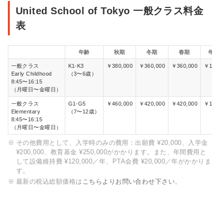
最新の税込総額価格は
こちらよりお問い合わせ下さ
United School of Tokyo 一般クラス料金
い
。
表
入園費・入
一般クラス：
会金例
¥610,000
年齢
秋期
冬期
春期
年間
内訳：
入学時のみ 出願費 ¥20,000、入学金 ¥200,000、教
一般クラス
K1-K3
￥380,000
￥360,000
￥360,000
￥1,10
育基金 ¥250,000
Early Childhood
（3〜6歳）
年間費用 : 施設維持費¥120,000／年, PTA会費
8:45〜16:15
¥20,000／年
（月曜日〜金曜日）
最新の税込総額価格は
こちらよりお問い合わせ下さ
い
。
一般クラス
G1-G5
￥460,000
￥420,000
￥420,000
￥1,30
Elementary
（7〜12歳）
8:45〜16:15
その他費用
なし
（月曜日〜金曜日）
その他費用として、入学時のみの費用：出願費 ¥20,000、入学金
体験レッス
一般クラス
¥200,000、教育基金 ¥250,000がかかります。また、年間費用と
ン・見学予
見学：
して設備維持費 ¥120,000／年、PTA会費 ¥20,000／年がかかりま
約
「キンダー」もしくは「エレメンタリー」に
す。
［要予約］
ご入学希望の方は見学可能。
最新の税込総額価格は
こちらよりお問い合わせ下さい
。
体験レッスン：
願書をご提出して頂いた方のみトライアルと
してクラスに参加可能。