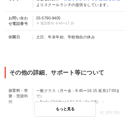
よりスクールランチの提供をしています。
お問い合わ
03-5790-9405
せ電話番号
電話受付: 8:45〜17:15
休園日
土日、年末年始、学校独自の休み
その他の詳細、サポート等について
保育料・学
一般クラス（月〜金：8:45〜16:15 延長17:00ま
費・受講料
で）
例
Early Childhood K1-K3（3〜6歳）：
￥1,100,000／年
もっと見る
Elementary G1-G5（7〜12歳）：¥1,300,000
／年
延長は16:15~17:00（30分500円の延長料金がかかり
ます）