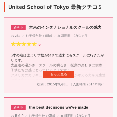
チ
United School of Tokyo 最新クチコミ
コ
ミ
本来のインタナショナルスクールの魅力
zka
お子様年齢：
05歳
在園期間：
1年1ヶ月
5才の娘は誰より学校が好きで週末にもスクールに行きたが
ります。
先生達の温かさ、スクールの明るさ、授業の楽しさは実際、
子供たちは感じとっているようです！！
もっと見る
アメリカのカリキュラムを元に子供自らが考える力を先生達
は引き出してくれています。
投稿：2015年9月8日
［入園時期
2014年
8月
］
何より嬉しいのは近所の公園に毎日連れていって外遊びをし
てくれる事です。
机に座って一方的に覚える勉強よりお友たちとの遊びの中で
自然的に学んでいく事は
とても重要だと私は思うからです。
the best decisions we've made
United School of Tokyoには20カ国以上のお友達がいま
す。
BM-P
お子様年齢：
05歳
在園期間：
1年1ヶ月