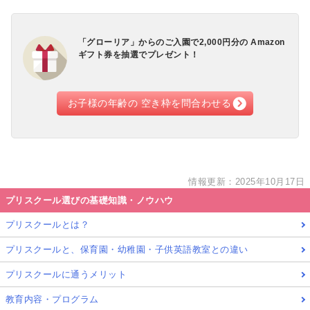
保育料の支
振込
払い方法
「グローリア」からのご入園で
2,000円分の Amazon
キャンセル
お振込いただいた手数料・授業料等の返金は基
ギフト券
を抽選でプレゼント！
ポリシー
本的にいたしません。ご了承ください。
代表者名・
ダイサム・ナターシャ
お子様の年齢の 空き枠を
問合わせる
校長
運営企業
株式会社ユナイテッドスクールオブトウキョウ
ホームペー
www.united-school.jp
情報更新：2025年10月17日
ジ
プリスクール選びの基礎知識・ノウハウ
プリスクールとは？
プリスクールと、保育園・幼稚園・子供英語教室との違い
プリスクールに通うメリット
教育内容・プログラム