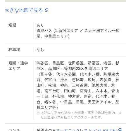
大きな地図で見る
送迎
あり
送迎バス (1.新宿エリア ／ 2.天王洲アイル〜広
尾、中目黒エリア)
駐車場
なし
通園・通学
渋谷区、目黒区、世田谷区、新宿区、港区、杉
エリア
並区、品川区…等都内23区各周辺エリア
（富ヶ谷、代々木公園、代々木八幡、駒場東大
前、代官山、渋谷、恵比寿、広尾、表参道、神
山町、松濤、神泉、三軒茶屋、池尻大橋、駒
場、南平台町、円山町、南青山、六本木、青山
一丁目、外苑前、神宮前、新宿、代々木、初
台、幡ヶ谷、中目黒、目黒、天王洲アイル、品
川エリア等）
上記エリアから徒歩・自転車・車等で約15分圏内、ま
たは送迎バス対応エリアのスクールです。
ランチ
希望者のみ
オーガニックレストランLuca Deli