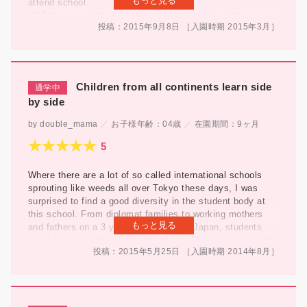
もっと見る
attend school.
UST have a wonderful philosophy and approach to
投稿：2015年9月8日
［入園時期
2015年
3月
］
teaching and education, the children are engaged, always
smiling and happy.
She has shown great growth in her vocabulary, personality
and creativity in just a short space of time and that can
only be put down to the dedicated staff and school.
Children from all continents learn side
The school and its teachers show and reflect through the
by side
pupils a healthy, creative and caring approach towards
learning and education.
double_mama
お子様年齢：
04歳
在園期間：
9ヶ月
As any parents do, we only want whats best for our
children, and UST is just that.
We could not be happier or more confident to send our
Where there are a lot of so called international schools
daughter to United School of Tokyo.
sprouting like weeds all over Tokyo these days, I was
surprised to find a good diversity in the student body at
this school. From diplomat families to working mothers
もっと見る
and fathers on a 3 year assignment in Japan, students
come from literally all over the place. There are also a lot
投稿：2015年5月25日
［入園時期
2014年
8月
］
of biracial families like us, as well as children of all
shades and ethnicities, which has been a comfort factor
when we aim to raise our kids without racial prejudice.
The school is quite new and still in its first year, but the
staff are all well experienced, so they were helpful with