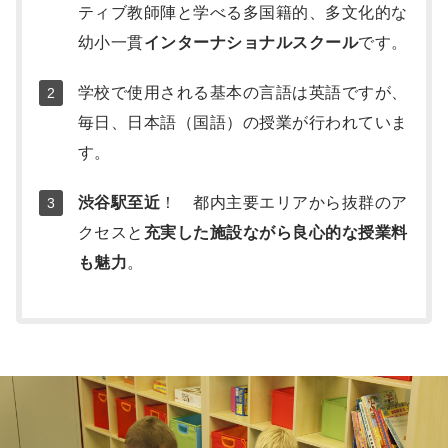
ティブ教師陣と学べる多国籍的、多文化的な
幼小一貫
インターナショナルスクール
です。
学校で使用される基本の言語は英語ですが、
毎日、日本語（国語）の授業が行われていま
す。
渋谷駅至近
！ 都内主要エリアから抜群のア
クセスと
充実した施設ながら良心的な授業料
も魅力
。
写
真
集