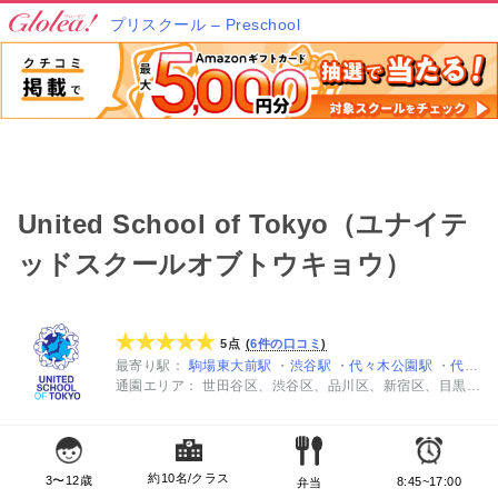
プリスクール – Preschool
United School of Tokyo（ユナイテ
ッドスクールオブトウキョウ）
5点
6件の口コミ
最寄り駅
駒場東大前駅
渋谷駅
代々木公園駅
代々木八幡駅
通園エリア
世田谷区
渋谷区
品川区
新宿区
目黒区
約10名/クラス
3〜12歳
8:45~17:00
弁当