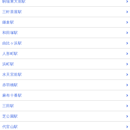
駒場東大前駅
三軒茶屋駅
鎌倉駅
和田塚駅
由比ヶ浜駅
人形町駅
浜町駅
水天宮前駅
赤羽橋駅
麻布十番駅
三田駅
芝公園駅
代官山駅