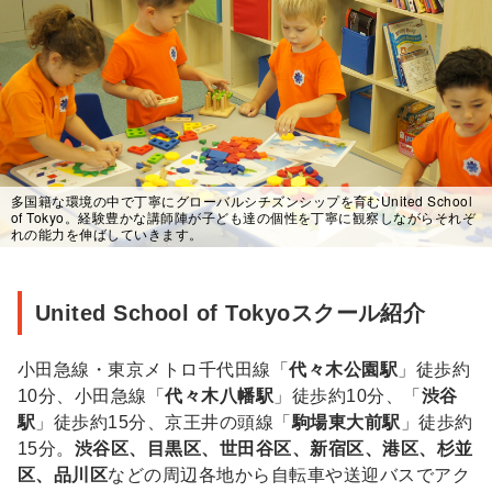
多国籍な環境の中で丁寧にグローバルシチズンシップを育むUnited School
of Tokyo。経験豊かな講師陣が子ども達の個性を丁寧に観察しながらそれぞ
れの能力を伸ばしていきます。
United
United School of Tokyoスクール紹介
School
of
小田急線・東京メトロ千代田線「
代々木公園駅
」徒歩約
Tokyo
10分、小田急線「
代々木八幡駅
」徒歩約10分、「
渋谷
駅
」徒歩約15分、京王井の頭線「
駒場東大前駅
」徒歩約
ス
15分。
渋谷区、目黒区、世田谷区、新宿区、港区、杉並
ク
区、品川区
などの周辺各地から自転車や送迎バスでアク
ー