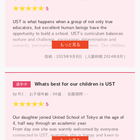
だからこそ共通の言葉（英語）を無理なく使えています。
ここが他のインタナショナルスクールとの違いではないでし
ょうか？？
本来のインタナショナルスクールの魅力でもある色んな国の
UST is what happens when a group of not only true
特徴、習慣などを自然に覚え
educators, but excellent human beings have the
先生から教えてもらったお話だけではなく友達から教えても
opportunity to build a school. UST’s curriculum balances
らった事をよく家でもお話しています。
nurture and challenge, encourages determination and
もっと見る
そのような環境の中で、娘が成長していける事がとてもうれ
curiosity, perceptiveness and assertiveness. Our children,
しいです！！
who initially couldn’t speak English, soon found it natural
投稿：2015年9月8日
［入園時期
2014年
8月
］
thanks to the patience and love of everyone at the school.
The staff is enthusiastic, and transmits its eagerness for
knowledge and enthusiasm to the students. It inspires
them to be responsible and caring, and stimulates
harmony and fairness. Entrusting our children’s education
Whats best for our children is UST
to UST is one of the best decisions we’ve made. We can’t
really praise it enough, and can fully recommend it as a
RJ
お子様年齢：
04歳
在園期間：
-
great choice for parents who wish to give and international
education to their children.
Our daughter joined United School of Tokyo at the age of
4, half way through an academic year.
From day one she was warmly welcomed by everyone
connected to UST, everyday she is happy and keen to