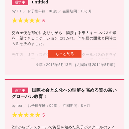
untitled
good advise to give both our children as students and to
us parents. Many families have working parents and with
T.T
お子様年齢：
06歳
在園期間：
10ヶ月
the tuition being realatively affordable compared to large
established schools, most people there were down to
earth and easy to talk to. Even some of the better off
families there cliamed they chose UST because of the
交通至便な都心にありながら、隣接する東大キャンパスの緑
“non snobbish” community. They do a lot of charity
を一望できるロケーションにひかれ、昨年夏の開校と同時に
fundraisers and cultural events so you should obtain those
入園を決めました。
days in advance to plan ahead and stay oraginized +
もっと見る
mom-guilt free! I am looking forward to when my wee
先生方、オフィスのスタッフをはじめスクールバスのドライ
preschoolers get to have daily Japanese lessons in
バーさんに至るまで、学校全体で子供たちを暖かく見守って
elementary school and regular swimming lessons.
投稿：2015年5月13日
［入園時期
2014年
8月頃
］
くださり、安心して通わせることができるスクールです。
学習面でも一人ひとりの習得レベルが配慮され、Raz-kids等
を活用し自宅学習についても細やかにフォロー頂いていま
す。多くの国から生徒が集まっており、昨年11月に開催され
国際社会と文化への理解を高める質の高い
たUniversal children’s dayのイベントでは、親子で民族衣装
グローバル教育！
を着て、生徒たちが自国のプレゼンテーションを実施するな
ど、両親とも日本人で日本で育った娘にとっては、本当の意
lou
お子様年齢：
09歳
在園期間：
8ヶ月
味の多様性について得るものが多い毎日のようです。
我が家は、引き続きエレメンタリースクールにもお世話にな
ることにいたしました。
2才からプレスクールで英語を始めた息子がスクールのフィ