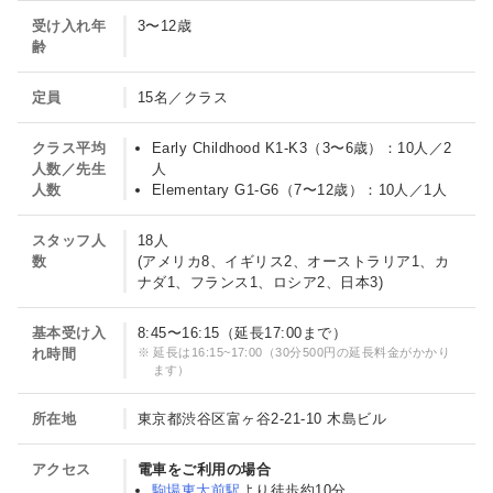
テ
受け入れ年
3〜12歳
齢
ッ
ド
定員
15名／クラス
ス
クラス平均
Early Childhood K1-K3（3〜6歳）：10人／2
ク
人数／先生
人
ー
人数
Elementary G1-G6（7〜12歳）：10人／1人
ル
スタッフ人
18人
オ
数
(アメリカ8、イギリス2、オーストラリア1、カ
ブ
ナダ1、フランス1、ロシア2、日本3)
ト
基本受け入
8:45〜16:15（延長17:00まで）
ウ
れ時間
延長は16:15~17:00（30分500円の延長料金がかかり
キ
ます）
ョ
所在地
東京都渋谷区富ヶ谷2-21-10 木島ビル
ウ）
の
アクセス
電車をご利用の場合
紹
駒場東大前駅
より徒歩約10分