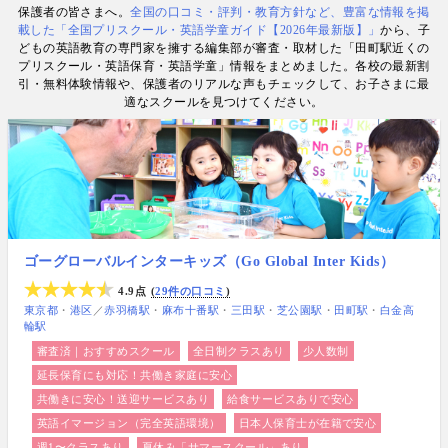
保護者の皆さまへ。
全国の口コミ・評判・教育方針など、豊富な情報を掲
数. 日経・AERA with kids・AERA・NewsPicks等の
載した「全国プリスクール・英語学童ガイド【2026年最新版】」
から、子
情報提供・寄稿・監修実績も豊富な“世界と子どもの
どもの英語教育の専門家を擁する編集部が審査・取材した「田町駅近くの
未来をつなぐ情報ハブ”です。
プリスクール・英語保育・英語学童」情報をまとめました。各校の最新割
引・無料体験情報や、保護者のリアルな声もチェックして、お子さまに最
適なスクールを見つけてください。
ゴーグローバルインターキッズ（Go Global Inter Kids）
4.9点
29件の口コミ
東京都
港区
／
赤羽橋駅
麻布十番駅
三田駅
芝公園駅
田町駅
白金高
輪駅
審査済｜おすすめスクール
全日制クラスあり
少人数制
延長保育にも対応！共働き家庭に安心
共働きに安心！送迎サービスあり
給食サービスありで安心
英語イマージョン（完全英語環境）
日本人保育士が在籍で安心
週1〜クラスあり
夏休み「サマースクール」あり