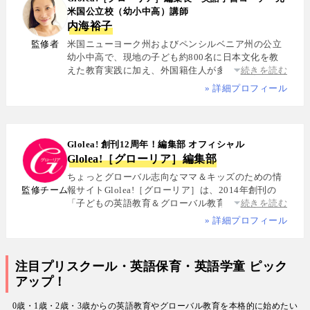
米国公立校（幼小中高）講師
内海裕子
監修者
米国ニューヨーク州およびペンシルベニア州の公立
幼小中高で、現地の子ども約800名に日本文化を教
えた教育実践に加え、外国籍住人が多数を占める多
続きを読む
国籍シェアハウスで約5年間生活し、リアルな多文化
» 詳細プロフィール
共生を体感. 帰国後は、リクルートと米About.com社
によるジョイントベンチャーAll Aboutの創成期に参
画し、英語教育・留学・ライフスタイル・海外旅行
分野の編集・Webプロデュースを担当. 現在は英語・
Glolea! 創刊12周年！編集部 オフィシャル
スペイン語・中国語・日本語の4言語を駆使し、世界
Glolea!［グローリア］編集部
中の女性や母親と対話・取材を継続. 親子留学、バイ
リンガル育児、おうち英語、子どもオンライン英会
ちょっとグローバル志向なママ＆キッズのための情
話に関する実体験に基づく信頼性の高い情報を発信
監修チーム
報サイトGlolea!［グローリア］は、2014年創刊の
している. 著書に『子育てツイッター入門』ほか、日
「子どもの英語教育＆グローバル教育」に特化した
続きを読む
経、AERA、NewsPicksなどでの寄稿・監修実績多数
専門メディア. 英語にはじめて触れるお子様から帰国
» 詳細プロフィール
子女まで、1週間からのプチ親子留学・英検・英語多
読・オンライン英会話・インター校などを年齢別・
目的別に厳選紹介. 編集長は、米国の幼小中高で約
注目プリスクール・英語保育・英語学童 ピック
800名にグローバル教育を実践した英語学習コーチ.
アップ！
寄稿者は教育学博士、インター校経営者、子ども向
けの英検1級・TOEIC・TOEFL・IELTS指導者、海外
0歳・1歳・2歳・3歳からの英語教育やグローバル教育を本格的に始めたい
で子育て中のワーキングママなど多様な専門家が多