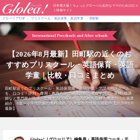
日本最大級！ちょっとグローバル志向なママのための口コ
ミ情報サイト
グローリアTOP
プリスクール・英語保育・英語学童
田町駅
International Preschools
and After schools
【2026年8月最新】田町駅の近くのお
すすめプリスクール・英語保育・英語
学童｜比較・口コミまとめ
田町駅近くのプリスクール・英語保育園・英語学童・アフタースクール
を、口コミ・評判・費用・教育内容で徹底比較！教育学博士・英検1級講
師など専門家が執筆・監修するGlolea!が、人気校を取材・審査のうえ厳選
紹介。0歳〜小学生対象の無料体験・入学金割引情報も掲載中【2026年8月
最新】
Glolea!［グローリア］編集長・英語学習コーチ・元