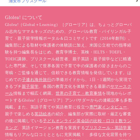
浦安市プリスクール
Glolea! について
Glolea!（Global＋Learning）［グローリア］は、ちょっとグローバ
ル志向なママ＆キッズのための、グローバル教育・バイリンガル子
育て・親子留学情報ポータル＆口コミサイトです（2014年創刊）。
編集部による取材や保護者の体験談に加え、米国公立校での指導経
験を持つ編集長をはじめ、教育学博士、英検・IELTS・TOEFL・
TOEIC講師、プリスクール経営者、親子英語・親子留学などに精通
した専門家、そして世界各国で子育て中の保護者の皆さまからのご
寄稿・ご監修を通じて、信頼できる教育情報を発信しています。は
じめての
子連れ海外旅行
の準備ガイドから、1日・1週間から実現で
きるプチ
親子留学
、各国の教育文化を体験できる最新の
サマースク
ール
情報まで幅広く網羅。
世界の子育て・教育事情
を現地からレポ
ートするGlolea!［グローリア］アンバサダーからの連載記事も多数
掲載。また、英語子育てや英語教育に役立つ
専門家インタビュー
、
親子で楽しめる
英語絵本
の紹介、編集部が実際に取材・厳正な審査
の後に掲載している
子どもオンライン英会話の比較・口コミ数ラン
キング
、英語イマージョン教育を実践する
プリスクール・英語学童
情報もリアルな口コミとともに充実掲載！ 多様な文化背景を持つ