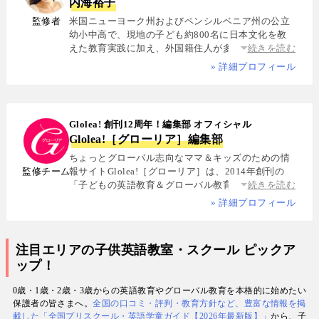
内海裕子
監修者
米国ニューヨーク州およびペンシルベニア州の公立
幼小中高で、現地の子ども約800名に日本文化を教
えた教育実践に加え、外国籍住人が多数を占める多
続きを読む
国籍シェアハウスで約5年間生活し、リアルな多文化
» 詳細プロフィール
共生を体感. 帰国後は、リクルートと米About.com社
によるジョイントベンチャーAll Aboutの創成期に参
画し、英語教育・留学・ライフスタイル・海外旅行
分野の編集・Webプロデュースを担当. 現在は英語・
Glolea! 創刊12周年！編集部 オフィシャル
スペイン語・中国語・日本語の4言語を駆使し、世界
Glolea!［グローリア］編集部
中の女性や母親と対話・取材を継続. 親子留学、バイ
リンガル育児、おうち英語、子どもオンライン英会
ちょっとグローバル志向なママ＆キッズのための情
話に関する実体験に基づく信頼性の高い情報を発信
監修チーム
報サイトGlolea!［グローリア］は、2014年創刊の
している. 著書に『子育てツイッター入門』ほか、日
「子どもの英語教育＆グローバル教育」に特化した
続きを読む
経、AERA、NewsPicksなどでの寄稿・監修実績多数
専門メディア. 英語にはじめて触れるお子様から帰国
» 詳細プロフィール
子女まで、1週間からのプチ親子留学・英検・英語多
読・オンライン英会話・インター校などを年齢別・
目的別に厳選紹介. 編集長は、米国の幼小中高で約
注目エリアの子供英語教室・スクール ピックア
800名にグローバル教育を実践した英語学習コーチ.
ップ！
寄稿者は教育学博士、インター校経営者、子ども向
けの英検1級・TOEIC・TOEFL・IELTS指導者、海外
0歳・1歳・2歳・3歳からの英語教育やグローバル教育を本格的に始めたい
で子育て中のワーキングママなど多様な専門家が多
保護者の皆さまへ。
全国の口コミ・評判・教育方針など、豊富な情報を掲
数. 日経・AERA with kids・AERA・NewsPicks等の
載した「全国プリスクール・英語学童ガイド【2026年最新版】」
から、子