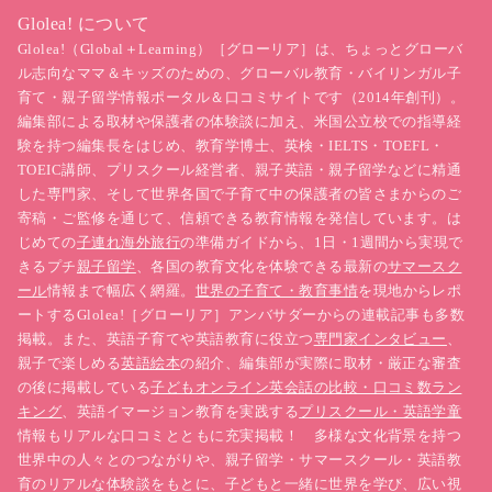
Glolea! について
Glolea!（Global＋Learning）［グローリア］は、ちょっとグローバ
ル志向なママ＆キッズのための、グローバル教育・バイリンガル子
育て・親子留学情報ポータル＆口コミサイトです（2014年創刊）。
編集部による取材や保護者の体験談に加え、米国公立校での指導経
験を持つ編集長をはじめ、教育学博士、英検・IELTS・TOEFL・
TOEIC講師、プリスクール経営者、親子英語・親子留学などに精通
した専門家、そして世界各国で子育て中の保護者の皆さまからのご
寄稿・ご監修を通じて、信頼できる教育情報を発信しています。は
じめての
子連れ海外旅行
の準備ガイドから、1日・1週間から実現で
きるプチ
親子留学
、各国の教育文化を体験できる最新の
サマースク
ール
情報まで幅広く網羅。
世界の子育て・教育事情
を現地からレポ
ートするGlolea!［グローリア］アンバサダーからの連載記事も多数
掲載。また、英語子育てや英語教育に役立つ
専門家インタビュー
、
親子で楽しめる
英語絵本
の紹介、編集部が実際に取材・厳正な審査
の後に掲載している
子どもオンライン英会話の比較・口コミ数ラン
キング
、英語イマージョン教育を実践する
プリスクール・英語学童
情報もリアルな口コミとともに充実掲載！ 多様な文化背景を持つ
世界中の人々とのつながりや、親子留学・サマースクール・英語教
育のリアルな体験談をもとに、子どもと一緒に世界を学び、広い視