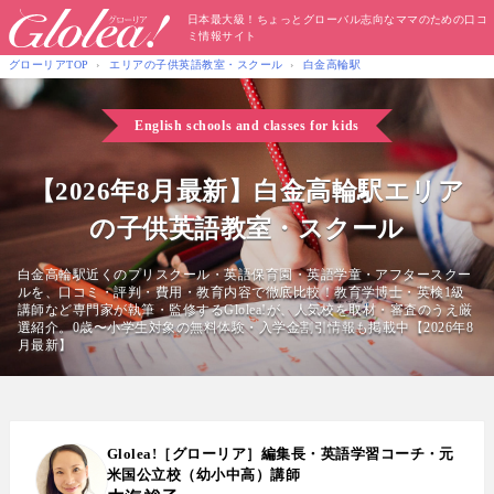
日本最大級！ちょっとグローバル志向なママのための口コ
ミ情報サイト
グローリアTOP
エリアの子供英語教室・スクール
白金高輪駅
English schools and classes for kids
【2026年8月最新】白金高輪駅エリア
の子供英語教室・スクール
白金高輪駅近くのプリスクール・英語保育園・英語学童・アフタースクー
ルを、口コミ・評判・費用・教育内容で徹底比較！教育学博士・英検1級
講師など専門家が執筆・監修するGlolea!が、人気校を取材・審査のうえ厳
選紹介。0歳〜小学生対象の無料体験・入学金割引情報も掲載中【2026年8
月最新】
Glolea!［グローリア］編集長・英語学習コーチ・元
米国公立校（幼小中高）講師