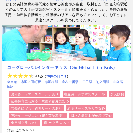
情報提供・寄稿・監修実績も豊富な“世界と子どもの
どもの英語教育の専門家を擁する編集部が審査・取材した「白金高輪駅近
未来をつなぐ情報ハブ”です。
くのエリアの子供英語教室・スクール」情報をまとめました。各校の最新
割引・無料体験情報や、保護者のリアルな声もチェックして、お子さまに
最適なスクールを見つけてください。
ゴーグローバルインターキッズ（Go Global Inter Kids）
4.9点
29件の口コミ
東京都
港区
／
田町駅
赤羽橋駅
麻布十番駅
三田駅
芝公園駅
白金高
輪駅
夏休み「サマースクール」あり
審査済｜おすすめスクール
少人数制
延長保育にも対応！共働き家庭に安心
共働きに安心！送迎サービスあり
給食サービスありで安心
英語イマージョン（完全英語環境）
日本人保育士が在籍で安心
全日制クラスあり
週1〜クラスあり
詳細はこちら >>