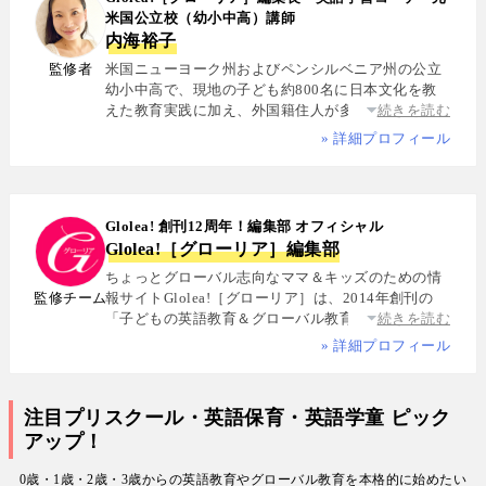
米国公立校（幼小中高）講師
内海裕子
監修者
米国ニューヨーク州およびペンシルベニア州の公立
幼小中高で、現地の子ども約800名に日本文化を教
えた教育実践に加え、外国籍住人が多数を占める多
続きを読む
国籍シェアハウスで約5年間生活し、リアルな多文化
» 詳細プロフィール
共生を体感. 帰国後は、リクルートと米About.com社
によるジョイントベンチャーAll Aboutの創成期に参
画し、英語教育・留学・ライフスタイル・海外旅行
分野の編集・Webプロデュースを担当. 現在は英語・
Glolea! 創刊12周年！編集部 オフィシャル
スペイン語・中国語・日本語の4言語を駆使し、世界
Glolea!［グローリア］編集部
中の女性や母親と対話・取材を継続. 親子留学、バイ
リンガル育児、おうち英語、子どもオンライン英会
ちょっとグローバル志向なママ＆キッズのための情
話に関する実体験に基づく信頼性の高い情報を発信
監修チーム
報サイトGlolea!［グローリア］は、2014年創刊の
している. 著書に『子育てツイッター入門』ほか、日
「子どもの英語教育＆グローバル教育」に特化した
続きを読む
経、AERA、NewsPicksなどでの寄稿・監修実績多数
専門メディア. 英語にはじめて触れるお子様から帰国
» 詳細プロフィール
子女まで、1週間からのプチ親子留学・英検・英語多
読・オンライン英会話・インター校などを年齢別・
目的別に厳選紹介. 編集長は、米国の幼小中高で約
注目プリスクール・英語保育・英語学童 ピック
800名にグローバル教育を実践した英語学習コーチ.
アップ！
寄稿者は教育学博士、インター校経営者、子ども向
けの英検1級・TOEIC・TOEFL・IELTS指導者、海外
0歳・1歳・2歳・3歳からの英語教育やグローバル教育を本格的に始めたい
で子育て中のワーキングママなど多様な専門家が多