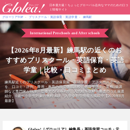
日本最大級！ちょっとグローバル志向なママのための口コ
ミ情報サイト
グローリアTOP
プリスクール・英語保育・英語学童
練馬駅
International Preschools
and After schools
【2026年8月最新】練馬駅の近くのお
すすめプリスクール・英語保育・英語
学童｜比較・口コミまとめ
練馬駅近くのプリスクール・英語保育園・英語学童・アフタースクール
を、口コミ・評判・費用・教育内容で徹底比較！教育学博士・英検1級講
師など専門家が執筆・監修するGlolea!が、人気校を取材・審査のうえ厳選
紹介。0歳〜小学生対象の無料体験・入学金割引情報も掲載中【2026年8月
最新】
Glolea!［グローリア］編集長・英語学習コーチ・元