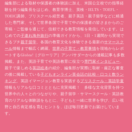
編集部による取材や保護者の体験談に加え、米国公立校での指導経
験を持つ編集長をはじめ、教育学博士、英検・IELTS・TOEFL・
TOEIC講師、プリスクール経営者、親子英語・親子留学などに精通
した専門家、そして世界各国で子育て中の保護者の皆さまからのご
寄稿・ご監修を通じて、信頼できる教育情報を発信しています。は
じめての
子連れ海外旅行
の準備ガイドから、1日・1週間から実現で
きるプチ
親子留学
、各国の教育文化を体験できる最新の
サマースク
ール
情報まで幅広く網羅。
世界の子育て・教育事情
を現地からレポ
ートするGlolea!［グローリア］アンバサダーからの連載記事も多数
掲載。また、英語子育てや英語教育に役立つ
専門家インタビュー
、
親子で楽しめる
英語絵本
の紹介、編集部が実際に取材・厳正な審査
の後に掲載している
子どもオンライン英会話の比較・口コミ数ラン
キング
、英語イマージョン教育を実践する
プリスクール・英語学童
情報もリアルな口コミとともに充実掲載！ 多様な文化背景を持つ
世界中の人々とのつながりや、親子留学・サマースクール・英語教
育のリアルな体験談をもとに、子どもと一緒に世界を学び、広い視
野と自己肯定感を育むヒントを、ほぼ毎日更新でお届けしていま
す。