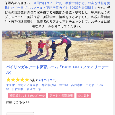
保護者の皆さまへ。
全国の口コミ・評判・教育方針など、豊富な情報を掲
数. 日経・AERA with kids・AERA・NewsPicks等の
載した「全国プリスクール・英語学童ガイド【2026年最新版】」
から、子
情報提供・寄稿・監修実績も豊富な“世界と子どもの
どもの英語教育の専門家を擁する編集部が審査・取材した「練馬駅近くの
未来をつなぐ情報ハブ”です。
プリスクール・英語保育・英語学童」情報をまとめました。各校の最新割
引・無料体験情報や、保護者のリアルな声もチェックして、お子さまに最
適なスクールを見つけてください。
バイリンガルアート保育ルーム「Fairy Tale（フェアリーテー
ル）」
5点
14件の口コミ
東京都
中野区
／
練馬駅
都立家政駅
野方駅
高円寺駅
中野駅
沼袋
駅
江古田駅
新江古田駅
審査済｜おすすめスクール
アート・音楽重視
少人数制
詳細はこちら >>