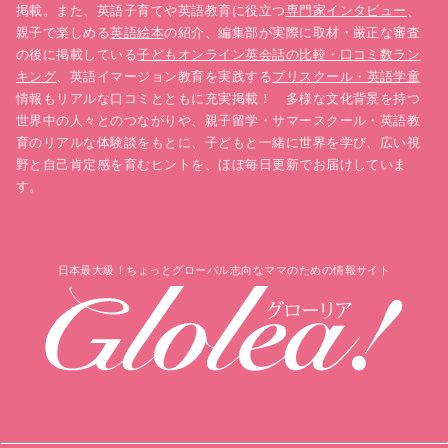
掲載。また、英語子育てや英語教育に役立つ
専門家インタビュー
、
親子で楽しめる
英語絵本
の紹介、編集部が実際に取材・厳正な審査
の後に掲載している
子どもオンライン英会話の比較・口コミ数ラン
キング
、英語イマージョン教育を実践する
プリスクール・英語学童
情報もリアルな口コミとともに充実掲載！ 多様な文化背景を持つ
世界中の人々とのつながりや、親子留学・サマースクール・英語教
育のリアルな体験談をもとに、子どもと一緒に世界を学び、広い視
野と自己肯定感を育むヒントを、ほぼ毎日更新でお届けしていま
す。
日本最大級！ちょっとグローバル志向なママのための情報サイト