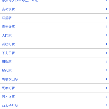
多摩モノレール立川南駅
宮の坂駅
経堂駅
豪徳寺駅
大門駅
浜松町駅
下丸子駅
田端駅
尾久駅
馬喰横山駅
馬喰町駅
勝どき駅
西太子堂駅