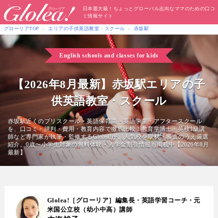
日本最大級！ちょっとグローバル志向なママのための口コ
ミ情報サイト
グローリアTOP
エリアの子供英語教室・スクール
赤坂駅
English schools and classes for kids
【2026年8月最新】赤坂駅エリアの子
供英語教室・スクール
赤坂駅近くのプリスクール・英語保育園・英語学童・アフタースクール
を、口コミ・評判・費用・教育内容で徹底比較！教育学博士・英検1級講
師など専門家が執筆・監修するGlolea!が、人気校を取材・審査のうえ厳選
紹介。0歳〜小学生対象の無料体験・入学金割引情報も掲載中【2026年8月
最新】
Glolea!［グローリア］編集長・英語学習コーチ・元
米国公立校（幼小中高）講師