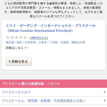
情報提供・寄稿・監修実績も豊富な“世界と子どもの
どもの英語教育の専門家を擁する編集部が審査・取材した「赤坂駅近くの
未来をつなぐ情報ハブ”です。
エリアの子供英語教室・スクール」情報をまとめました。各校の最新割
引・無料体験情報や、保護者のリアルな声もチェックして、お子さまに最
適なスクールを見つけてください。
ミツイ・ガーデンズ・インターナショナル・プリスクール
（Mitsui Gardens International Preschool）
-
0件の口コミ
東京都
港区
／
六本木駅
六本木一丁目駅
赤坂駅
溜池山王駅
詳細はこちら >>
詳細を見る
プリスクール選びの基礎知識・ノウハウ
プリスクールとは？
プリスクールと、保育園・幼稚園・子供英語教室との違い