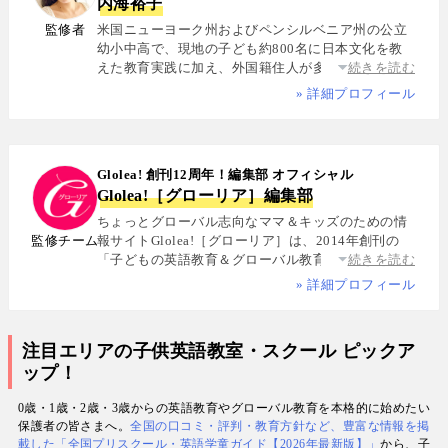
内海裕子
監修者
米国ニューヨーク州およびペンシルベニア州の公立
幼小中高で、現地の子ども約800名に日本文化を教
えた教育実践に加え、外国籍住人が多数を占める多
続きを読む
国籍シェアハウスで約5年間生活し、リアルな多文化
» 詳細プロフィール
共生を体感. 帰国後は、リクルートと米About.com社
によるジョイントベンチャーAll Aboutの創成期に参
画し、英語教育・留学・ライフスタイル・海外旅行
分野の編集・Webプロデュースを担当. 現在は英語・
Glolea! 創刊12周年！編集部 オフィシャル
スペイン語・中国語・日本語の4言語を駆使し、世界
Glolea!［グローリア］編集部
中の女性や母親と対話・取材を継続. 親子留学、バイ
リンガル育児、おうち英語、子どもオンライン英会
ちょっとグローバル志向なママ＆キッズのための情
話に関する実体験に基づく信頼性の高い情報を発信
監修チーム
報サイトGlolea!［グローリア］は、2014年創刊の
している. 著書に『子育てツイッター入門』ほか、日
「子どもの英語教育＆グローバル教育」に特化した
続きを読む
経、AERA、NewsPicksなどでの寄稿・監修実績多数
専門メディア. 英語にはじめて触れるお子様から帰国
» 詳細プロフィール
子女まで、1週間からのプチ親子留学・英検・英語多
読・オンライン英会話・インター校などを年齢別・
目的別に厳選紹介. 編集長は、米国の幼小中高で約
注目エリアの子供英語教室・スクール ピックア
800名にグローバル教育を実践した英語学習コーチ.
ップ！
寄稿者は教育学博士、インター校経営者、子ども向
けの英検1級・TOEIC・TOEFL・IELTS指導者、海外
0歳・1歳・2歳・3歳からの英語教育やグローバル教育を本格的に始めたい
で子育て中のワーキングママなど多様な専門家が多
保護者の皆さまへ。
全国の口コミ・評判・教育方針など、豊富な情報を掲
数. 日経・AERA with kids・AERA・NewsPicks等の
載した「全国プリスクール・英語学童ガイド【2026年最新版】」
から、子