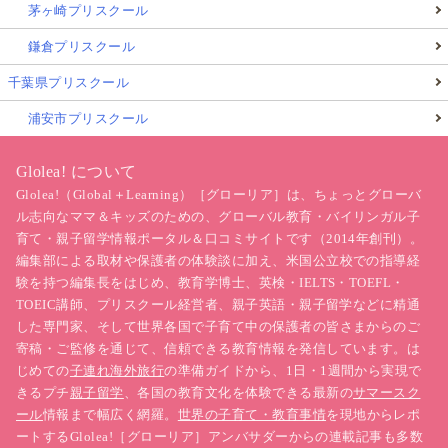
茅ヶ崎プリスクール
鎌倉プリスクール
千葉県プリスクール
浦安市プリスクール
Glolea! について
Glolea!（Global＋Learning）［グローリア］は、ちょっとグローバ
ル志向なママ＆キッズのための、グローバル教育・バイリンガル子
育て・親子留学情報ポータル＆口コミサイトです（2014年創刊）。
編集部による取材や保護者の体験談に加え、米国公立校での指導経
験を持つ編集長をはじめ、教育学博士、英検・IELTS・TOEFL・
TOEIC講師、プリスクール経営者、親子英語・親子留学などに精通
した専門家、そして世界各国で子育て中の保護者の皆さまからのご
寄稿・ご監修を通じて、信頼できる教育情報を発信しています。は
じめての
子連れ海外旅行
の準備ガイドから、1日・1週間から実現で
きるプチ
親子留学
、各国の教育文化を体験できる最新の
サマースク
ール
情報まで幅広く網羅。
世界の子育て・教育事情
を現地からレポ
ートするGlolea!［グローリア］アンバサダーからの連載記事も多数