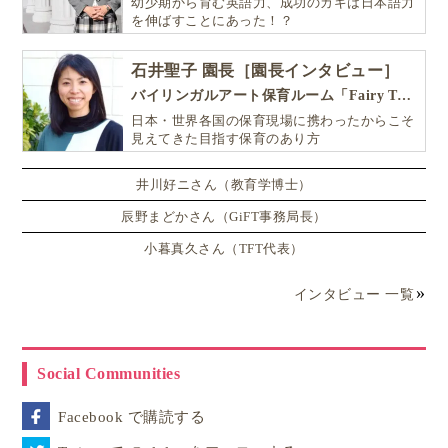
幼少期から育む英語力、成功のカギは日本語力
を伸ばすことにあった！？
石井聖子 園長［園長インタビュー］
バイリンガルアート保育ルーム「Fairy Tale（フェアリーテイル）」
日本・世界各国の保育現場に携わったからこそ
見えてきた目指す保育のあり方
井川好ニさん（教育学博士）
辰野まどかさん（GiFT事務局長）
小暮真久さん（TFT代表）
インタビュー 一覧
Social Communities
Facebook で購読する