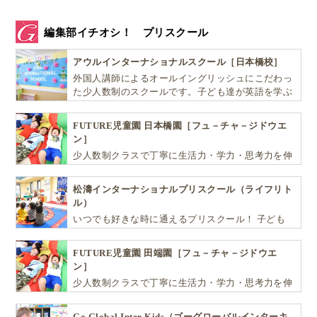
編集部イチオシ！ プリスクール
アウルインターナショナルスクール［日本橋校］
外国人講師によるオールイングリッシュにこだわっ
た少人数制のスクールです。子ども達が英語を学ぶ
だけではなく、英語で学ぶ環境を提供します！
FUTURE児童園 日本橋園［フュ－チャ－ジドウエ
ン］
少人数制クラスで丁寧に生活力・学力・思考力を伸
ばしお子様の可能性を広げます！
松濤インターナショナルプリスクール（ライフリト
ル）
いつでも好きな時に通えるプリスクール！ 子ども
達一人ひとりの個性を尊重し、想像力豊かな感性、
自ら進んで学ぶこと、考える力を育みます
FUTURE児童園 田端園［フュ－チャ－ジドウエ
ン］
少人数制クラスで丁寧に生活力・学力・思考力を伸
ばしお子様の可能性を広げます！
Go Global Inter Kids（ゴーグローバルインターキ