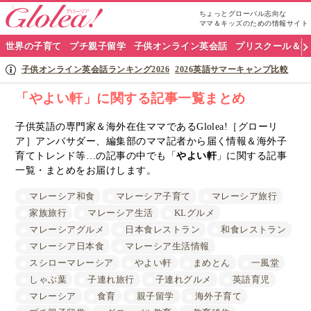
ちょっとグローバル志向な
ママ＆キッズのための情報サイト
グ
世界の子育て
プチ親子留学
子供オンライン英会話
プリスクール＆英
ロ
子供オンライン英会話ランキング2026
2026英語サマーキャンプ比較
ー
「やよい軒」に関する記事一覧まとめ
リ
子供英語の専門家＆海外在住ママであるGlolea!［グローリ
ア］アンバサダー、編集部のママ記者から届く情報＆海外子
ア
育てトレンド等…の記事の中でも「
やよい軒
」に関する記事
ナ
一覧・まとめをお届けします。
ビ
マレーシア和食
マレーシア子育て
マレーシア旅行
家族旅行
マレーシア生活
KLグルメ
マレーシアグルメ
日本食レストラン
和食レストラン
マレーシア日本食
マレーシア生活情報
スシローマレーシア
やよい軒
まめとん
一風堂
しゃぶ葉
子連れ旅行
子連れグルメ
英語育児
マレーシア
食育
親子留学
海外子育て