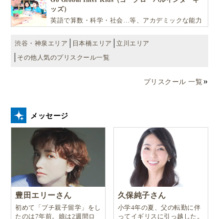
ッズ）
英語で算数・科学・社会…等、アカデミックな能力
や探究心を飛躍的に伸ばし世界で活躍する子ども達
を育む少人数制のプリスクールです。
渋谷・神泉エリア
日本橋エリア
立川エリア
その他人気のプリスクール一覧
プリスクール 一覧
メッセージ
豊田エリーさん
久保純子さん
初めて「プチ親子留学」をし
小学4年の夏、父の転勤に伴
たのは7年前。娘は2週間ロ
ってイギリスに引っ越した。