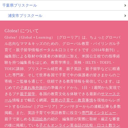
千葉県プリスクール
浦安市プリスクール
Glolea! について
Glolea!（Global＋Learning）［グローリア］は、ちょっとグローバ
ル志向なママ＆キッズのための、グローバル教育・バイリンガル子
育て・親子留学情報ポータル＆口コミサイトです（2014年創刊）。
編集部による取材や保護者の体験談に加え、米国公立校での指導経
験を持つ編集長をはじめ、教育学博士、英検・IELTS・TOEFL・
TOEIC講師、プリスクール経営者、親子英語・親子留学などに精通
した専門家、そして世界各国で子育て中の保護者の皆さまからのご
寄稿・ご監修を通じて、信頼できる教育情報を発信しています。は
じめての
子連れ海外旅行
の準備ガイドから、1日・1週間から実現で
きるプチ
親子留学
、各国の教育文化を体験できる最新の
サマースク
ール
情報まで幅広く網羅。
世界の子育て・教育事情
を現地からレポ
ートするGlolea!［グローリア］アンバサダーからの連載記事も多数
掲載。また、英語子育てや英語教育に役立つ
専門家インタビュー
、
親子で楽しめる
英語絵本
の紹介、編集部が実際に取材・厳正な審査
の後に掲載している
子どもオンライン英会話の比較・口コミ数ラン