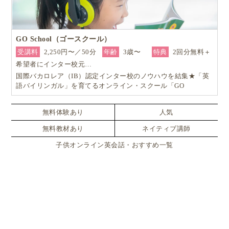
GO School（ゴースクール）
受講料
2,250円〜／50分
年齢
3歳〜
特典
2回分無料＋
希望者にインター校元…
国際バカロレア（IB）認定インター校のノウハウを結集★「英
語バイリンガル」を育てるオンライン・スクール「GO
School（ゴースクール）」
無料体験あり
人気
無料教材あり
ネイティブ講師
子供オンライン英会話・おすすめ一覧