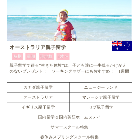
オーストラリア親子留学
短期
長期
現地校
4才〜
親子留学で得る“生きた体験”は、子ども達に一生残るかけがえ
のないプレゼント！ ワーキングマザーにもおすすめ！ 1週間
からはじめるオーストラリア親子留学
カナダ親子留学
ニュージーランド
オーストラリア
マレーシア親子留学
イギリス親子留学
セブ親子留学
国内留学＆国内英語ホームステイ
サマースクール特集
春休みスプリングスクール特集