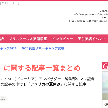
!［グローリア］
Global
Let's have positive relations
who h
Study abroad with your kids to 
会話
プリスクール＆英語学童
インタビュー
子供英語イベント
ング2026
2026英語サマーキャンプ比較
」に関する記事一覧まとめ
lolea!［グローリア］アンバサダー、編集部のママ記者
…の記事の中でも「
アメリカの夏休み
」に関する記事一
休み
G