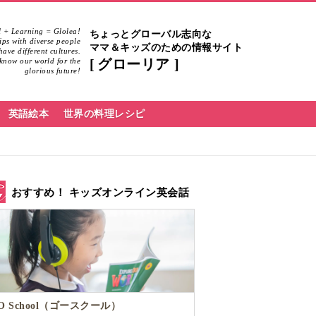
 + Learning = Glolea!
ちょっとグローバル志向な
hips with diverse people
ママ＆キッズのための情報サイト
ave different cultures.
know our world for the
グローリア
glorious future!
英語絵本
世界の料理レシピ
おすすめ！ キッズオンライン英会話
O School（ゴースクール）