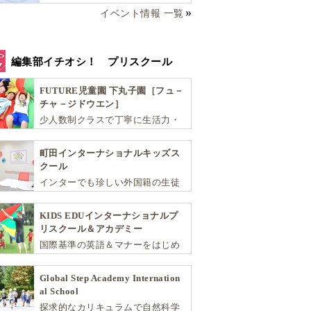
イベント情報 一覧
編集部イチオシ！ プリスクール
FUTURE児童園 下丸子園［フュ－
チャ－ジドウエン］
少人数制クラスで丁寧に生活力・
学力・思考力を伸ばしお子様の可
能性を広げます！
町田インターナショナルキッズス
クール
インターでも珍しい外国籍の生徒
が半分以上の国際色豊かな学習環
境が魅力の「町田インターナショ
KIDS EDUインターナショナルプ
ナルキッズスクール」。
リスクール＆アカデミー
国際基準の英語＆マナーをはじめ
将来国際的に活躍できるリーダー
としての多様な資質を育む「KIDS
Global Step Academy Internation
EDU（キッズ・エデュ）」は幼児
al School
から小学生まで一貫して学べる充
探求的なカリキュラムで自然科学
実のカリキュラムが魅力です