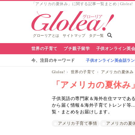
「アメリカの夏休み」に関する記事一覧まとめ | Glolea
グローリアとは
サイトマップ
タグ一覧
グ
世界の子育て
プチ親子留学
子供オンライン英
ロ
今、注目のキーワード
子供オンライン英会話ランキ
ー
Glolea!
世界の子育て
アメリカの夏休み
リ
「アメリカの夏休み
ア
子供英語の専門家＆海外在住ママであるG
ナ
から届く情報＆海外子育てトレンド等
ビ
覧・まとめをお届けします。
アメリカ子育て事情
アメリカの夏