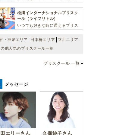
や社会を学び、スポーツと音楽で
非認知能力を育てるインターナシ
松濤インターナショナルプリスク
ョナル・プリスクールです。
ール（ライフリトル）
いつでも好きな時に通えるプリス
クール！ 子ども達一人ひとりの個
性を尊重し、想像力豊かな感性、
谷・神泉エリア
日本橋エリア
立川エリア
自ら進んで学ぶこと、考える力を
その他人気のプリスクール一覧
育みます
プリスクール 一覧
メッセージ
豊田エリーさん
久保純子さん