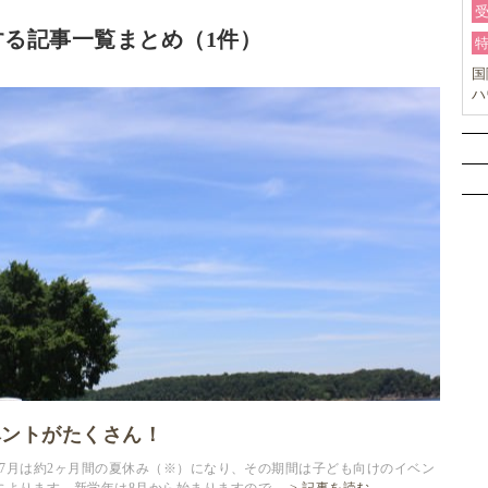
る記事一覧まとめ（1件）
国
ハ
オ
ー
ベントがたくさん！
度では6月と7月は約2ヶ月間の夏休み（※）になり、その期間は子ども向けのイベン