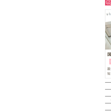
親
短
リ
イ