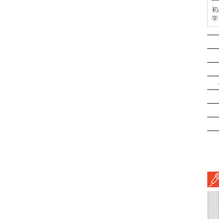
初
学
前
ド
ル
挑