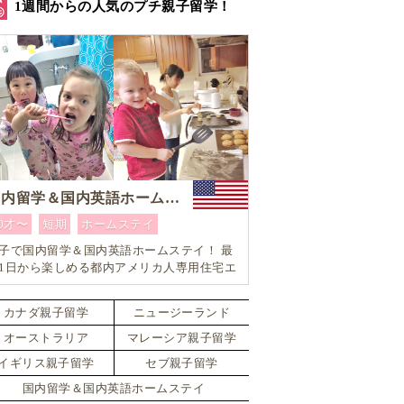
1週間からの人気のプチ親子留学！
国内留学＆国内英語ホームステイ
0才〜
短期
ホームステイ
子で国内留学＆国内英語ホームステイ！ 最
1日から楽しめる都内アメリカ人専用住宅エ
ア内「アメリカ英語留学」＆「ホームステ
体験」プログラム！
カナダ親子留学
ニュージーランド
オーストラリア
マレーシア親子留学
イギリス親子留学
セブ親子留学
国内留学＆国内英語ホームステイ