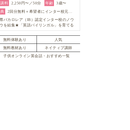
受講料
2,250円〜／50分
年齢
3歳〜
特典
2回分無料＋希望者にインター校元…
際バカロレア（IB）認定インター校のノウ
ウを結集★「英語バイリンガル」を育てる
ンライン・スクール「GO School（ゴースク
ル）」
無料体験あり
人気
無料教材あり
ネイティブ講師
子供オンライン英会話・おすすめ一覧