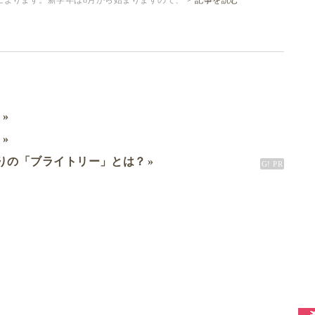
によります。新学年は8月から始まりますので、
記事を読む
ミ
ド
りの「ブライトリー」とは？