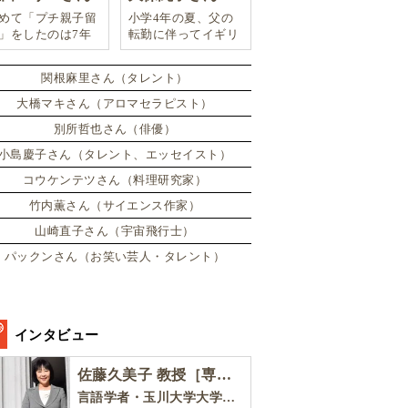
めて「プチ親子留
小学4年の夏、父の
」をしたのは7年
転勤に伴ってイギリ
。娘は2週間ロン
スに引っ越した。
ンのサマースクー
関根麻里さん（タレント）
に通い、英語劇に
戦したり、
大橋マキさん（アロマセラピスト）
別所哲也さん（俳優）
小島慶子さん（タレント、エッセイスト）
コウケンテツさん（料理研究家）
竹内薫さん（サイエンス作家）
山崎直子さん（宇宙飛行士）
パックンさん（お笑い芸人・タレント）
インタビュー
佐藤久美子 教授［専門家インタビュー］
言語学者・玉川大学大学院教育学研究科 教授・NHK「えいごであそぼ」総合指導