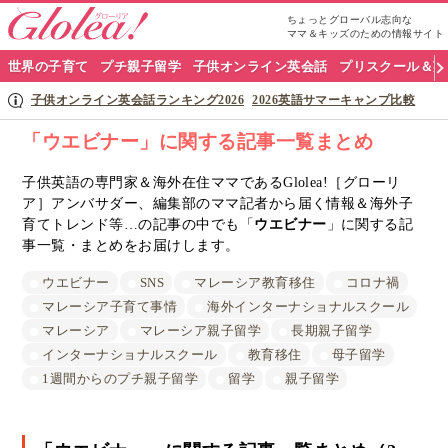
ちょっとグローバル志向な
ママ＆キッズのための情報サイト
グ
世界の子育て
プチ親子留学
子供オンライン英会話
プリスクール＆英
ロ
子供オンライン英会話ランキング2026
2026英語サマーキャンプ比較
ー
「ウエビナー」に関する記事一覧まとめ
リ
子供英語の専門家＆海外在住ママであるGlolea!［グローリ
ア］アンバサダー、編集部のママ記者から届く情報＆海外子
ア
育てトレンド等…の記事の中でも「
ウエビナー
」に関する記
ナ
事一覧・まとめをお届けします。
ビ
ウエビナー
SNS
マレーシア教育移住
コロナ禍
マレーシア子育て事情
海外インターナショナルスクール
マレーシア
マレーシア親子留学
長期親子留学
インターナショナルスクール
教育移住
母子留学
1週間からのプチ親子留学
留学
親子留学