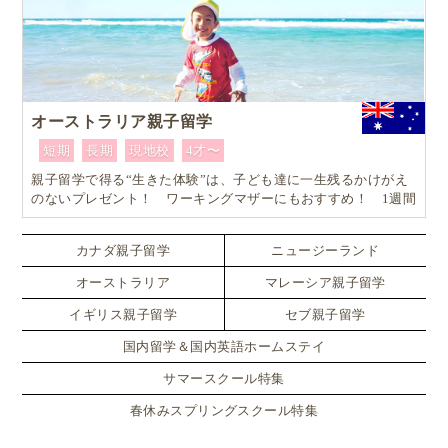
オーストラリア親子留学
短期
長期
現地校
4才〜
親子留学で得る“生きた体験”は、子ども達に一生残るかけがえ
のないプレゼント！ ワーキングマザーにもおすすめ！ 1週間
からはじめるオーストラリア親子留学
カナダ親子留学
ニュージーランド
オーストラリア
マレーシア親子留学
イギリス親子留学
セブ親子留学
国内留学＆国内英語ホームステイ
サマースクール特集
春休みスプリングスクール特集