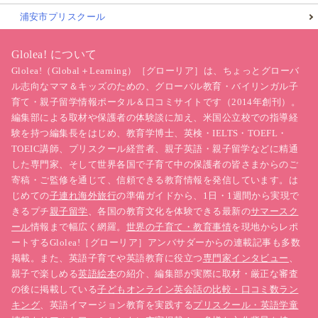
浦安市プリスクール
Glolea! について
Glolea!（Global＋Learning）［グローリア］は、ちょっとグローバ
ル志向なママ＆キッズのための、グローバル教育・バイリンガル子
育て・親子留学情報ポータル＆口コミサイトです（2014年創刊）。
編集部による取材や保護者の体験談に加え、米国公立校での指導経
験を持つ編集長をはじめ、教育学博士、英検・IELTS・TOEFL・
TOEIC講師、プリスクール経営者、親子英語・親子留学などに精通
した専門家、そして世界各国で子育て中の保護者の皆さまからのご
寄稿・ご監修を通じて、信頼できる教育情報を発信しています。は
じめての
子連れ海外旅行
の準備ガイドから、1日・1週間から実現で
きるプチ
親子留学
、各国の教育文化を体験できる最新の
サマースク
ール
情報まで幅広く網羅。
世界の子育て・教育事情
を現地からレポ
ートするGlolea!［グローリア］アンバサダーからの連載記事も多数
掲載。また、英語子育てや英語教育に役立つ
専門家インタビュー
、
親子で楽しめる
英語絵本
の紹介、編集部が実際に取材・厳正な審査
の後に掲載している
子どもオンライン英会話の比較・口コミ数ラン
キング
、英語イマージョン教育を実践する
プリスクール・英語学童