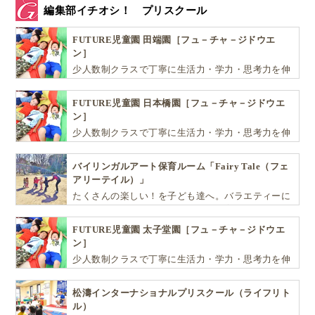
編集部イチオシ！ プリスクール
FUTURE児童園 田端園［フュ－チャ－ジドウエ
ン］
少人数制クラスで丁寧に生活力・学力・思考力を伸
ばしお子様の可能性を広げます！
FUTURE児童園 日本橋園［フュ－チャ－ジドウエ
ン］
少人数制クラスで丁寧に生活力・学力・思考力を伸
ばしお子様の可能性を広げます！
バイリンガルアート保育ルーム「Fairy Tale（フェ
アリーテイル）」
たくさんの楽しい！を子ども達へ。バラエティーに
富んだプログラムとバイリンガル保育で子供達の
『生きる力』を育てます。
FUTURE児童園 太子堂園［フュ－チャ－ジドウエ
ン］
少人数制クラスで丁寧に生活力・学力・思考力を伸
ばしお子様の可能性を広げます！
松濤インターナショナルプリスクール（ライフリト
ル）