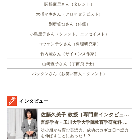
関根麻里さん（タレント）
大橋マキさん（アロマセラピスト）
別所哲也さん（俳優）
小島慶子さん（タレント、エッセイスト）
コウケンテツさん（料理研究家）
竹内薫さん（サイエンス作家）
山崎直子さん（宇宙飛行士）
パックンさん（お笑い芸人・タレント）
インタビュー
佐藤久美子 教授［専門家インタビュー］
言語学者・玉川大学大学院教育学研究科 教授・NHK「えいごであそぼ」総合指導
幼少期から育む英語力、成功のカギは日本語力
を伸ばすことにあった！？