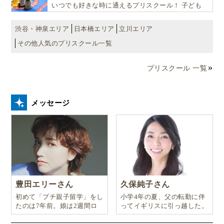
いつでも好きな時に通えるプリスクール！ 子ども
達一人ひとりの個性を尊重し、想像力豊かな感性、
自ら進んで学ぶこと、考える力を育みます
渋谷・神泉エリア
日本橋エリア
立川エリア
その他人気のプリスクール一覧
プリスクール 一覧
メッセージ
豊田エリーさん
久保純子さん
初めて「プチ親子留学」をし
小学4年の夏、父の転勤に伴
たのは7年前。娘は2週間ロ
ってイギリスに引っ越した。
ンドンのサマースクールに通
い、英語劇に挑戦したり、