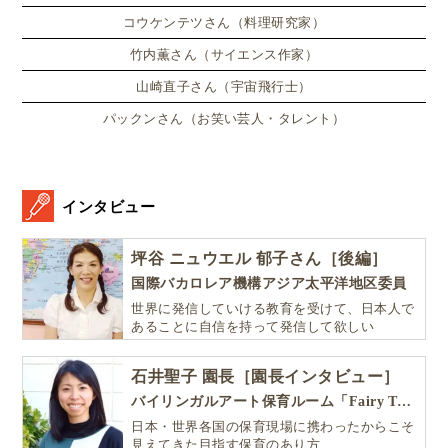
コウケンテツさん（料理研究家）
竹内薫さん（サイエンス作家）
山崎直子さん（宇宙飛行士）
パックンさん（お笑い芸人・タレント）
インタビュー
坪谷 ニュウエル 郁子さん［後編］
国際バカロレア機構アジア太平洋地区委員
世界に発信していける教育を受けて、日本人で
あることに自信を持って発信して欲しい
石井聖子 園長［園長インタビュー］
バイリンガルアート保育ルーム「Fairy Tale（フェアリーテイル）」
日本・世界各国の保育現場に携わったからこそ
見えてきた目指す保育のあり方