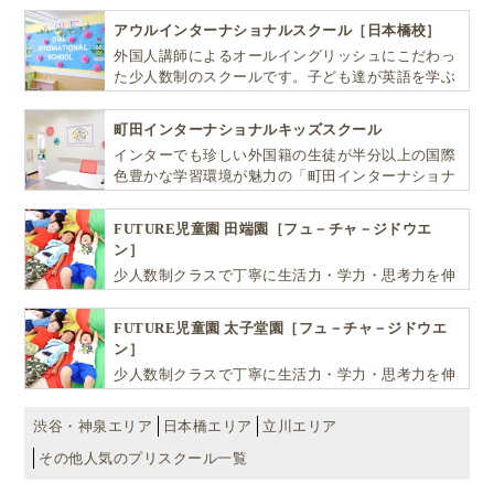
自ら進んで学ぶこと、考える力を育みます
アウルインターナショナルスクール［日本橋校］
外国人講師によるオールイングリッシュにこだわっ
た少人数制のスクールです。子ども達が英語を学ぶ
だけではなく、英語で学ぶ環境を提供します！
町田インターナショナルキッズスクール
インターでも珍しい外国籍の生徒が半分以上の国際
色豊かな学習環境が魅力の「町田インターナショナ
ルキッズスクール」。
FUTURE児童園 田端園［フュ－チャ－ジドウエ
ン］
少人数制クラスで丁寧に生活力・学力・思考力を伸
ばしお子様の可能性を広げます！
FUTURE児童園 太子堂園［フュ－チャ－ジドウエ
ン］
少人数制クラスで丁寧に生活力・学力・思考力を伸
ばしお子様の可能性を広げます！
渋谷・神泉エリア
日本橋エリア
立川エリア
その他人気のプリスクール一覧