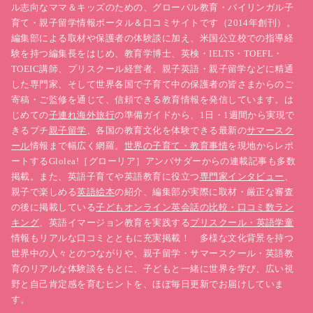
ル志向なママ＆キッズのための、グローバル教育・バイリンガル子
育て・親子留学情報ポータル＆口コミサイトです（2014年創刊）。
編集部による取材や保護者の体験談に加え、米国公立校での指導経
験を持つ編集長をはじめ、教育学博士、英検・IELTS・TOEFL・
TOEIC講師、プリスクール経営者、親子英語・親子留学などに精通
した専門家、そして世界各国で子育て中の保護者の皆さまからのご
寄稿・ご監修を通じて、信頼できる教育情報を発信しています。は
じめての
子連れ海外旅行
の準備ガイドから、1日・1週間から実現で
きるプチ
親子留学
、各国の教育文化を体験できる最新の
サマースク
ール
情報まで幅広く網羅。
世界の子育て・教育事情
を現地からレポ
ートするGlolea!［グローリア］アンバサダーからの連載記事も多数
掲載。また、英語子育てや英語教育に役立つ
専門家インタビュー
、
親子で楽しめる
英語絵本
の紹介、編集部が実際に取材・厳正な審査
の後に掲載している
子どもオンライン英会話の比較・口コミ数ラン
キング
、英語イマージョン教育を実践する
プリスクール・英語学童
情報もリアルな口コミとともに充実掲載！ 多様な文化背景を持つ
世界中の人々とのつながりや、親子留学・サマースクール・英語教
育のリアルな体験談をもとに、子どもと一緒に世界を学び、広い視
野と自己肯定感を育むヒントを、ほぼ毎日更新でお届けしていま
す。