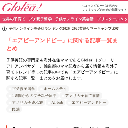
ちょっとグローバル志向な
ママ＆キッズのための情報サイト
グ
世界の子育て
プチ親子留学
子供オンライン英会話
プリスクール＆英
ロ
子供オンライン英会話ランキング2026
2026英語サマーキャンプ比較
ー
「エアビーアンドビー」に関する記事一覧ま
とめ
リ
ア
子供英語の専門家＆海外在住ママであるGlolea!［グローリ
ア］アンバサダー、編集部のママ記者から届く情報＆海外子
ナ
育てトレンド等…の記事の中でも「
エアビーアンドビー
」に
関する記事一覧・まとめをお届けします。
ビ
プチ親子留学
ホームステイ
1週間からのプチ親子留学
アメリカ子育て事情
アメリカ子連れ旅
Airbnb
エアビーアンドビー
民泊