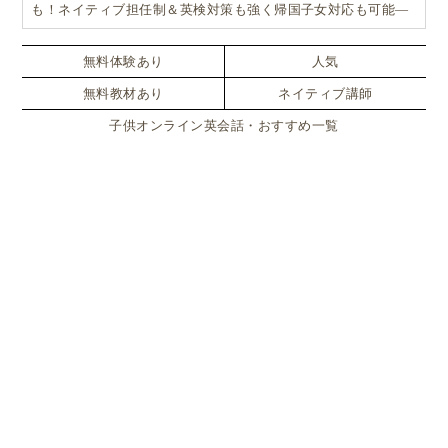
も！ネイティブ担任制＆英検対策も強く帰国子女対応も可能―
小学生からの4技能本格英会話『Brightly for Kids｜ブライトリ
ー』
無料体験あり
人気
無料教材あり
ネイティブ講師
子供オンライン英会話・おすすめ一覧