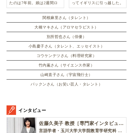
たのは7年前。娘は2週間ロ
ってイギリスに引っ越した。
ンドンのサマースクールに通
い、英語劇に挑戦したり、
関根麻里さん（タレント）
大橋マキさん（アロマセラピスト）
別所哲也さん（俳優）
小島慶子さん（タレント、エッセイスト）
コウケンテツさん（料理研究家）
竹内薫さん（サイエンス作家）
山崎直子さん（宇宙飛行士）
パックンさん（お笑い芸人・タレント）
インタビュー
佐藤久美子 教授［専門家インタビュー］
言語学者・玉川大学大学院教育学研究科 教授・NHK「えいごであそぼ」総合指導