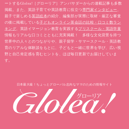
ートするGlolea!［グローリア］アンバサダーからの連載記事も多数
掲載。また、英語子育てや英語教育に役立つ
専門家インタビュー
、
親子で楽しめる
英語絵本
の紹介、編集部が実際に取材・厳正な審査
の後に掲載している
子どもオンライン英会話の比較・口コミ数ラン
キング
、英語イマージョン教育を実践する
プリスクール・英語学童
情報もリアルな口コミとともに充実掲載！ 多様な文化背景を持つ
世界中の人々とのつながりや、親子留学・サマースクール・英語教
育のリアルな体験談をもとに、子どもと一緒に世界を学び、広い視
野と自己肯定感を育むヒントを、ほぼ毎日更新でお届けしていま
す。
日本最大級！ちょっとグローバル志向なママのための情報サイト