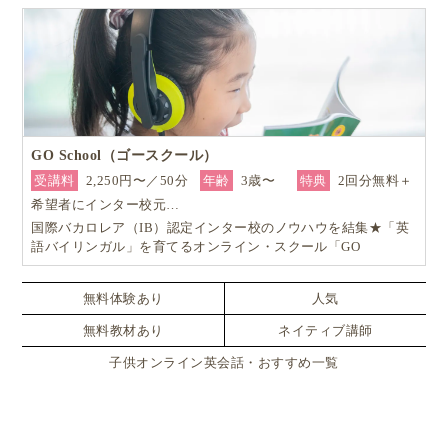
GO School（ゴースクール）
受講料
2,250円〜／50分
年齢
3歳〜
特典
2回分無料＋
希望者にインター校元…
国際バカロレア（IB）認定インター校のノウハウを結集★「英
語バイリンガル」を育てるオンライン・スクール「GO
School（ゴースクール）」
無料体験あり
人気
無料教材あり
ネイティブ講師
子供オンライン英会話・おすすめ一覧