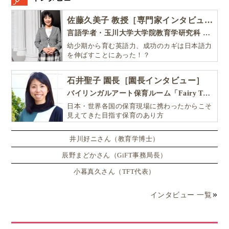
佐藤久美子 教授［専門家インタビュー］
言語学者・玉川大学大学院教育学研究科 教授・NHK「えいごであそぼ」総合指導
幼少期から育む英語力、成功のカギは日本語力
を伸ばすことにあった！？
石井聖子 園長［園長インタビュー］
バイリンガルアート保育ルーム「Fairy Tale（フェアリーテイル）」
日本・世界各国の保育現場に携わったからこそ
見えてきた目指す保育のあり方
井川好ニさん（教育学博士）
辰野まどかさん（GiFT事務局長）
小暮真久さん（TFT代表）
インタビュー 一覧