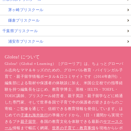
茅ヶ崎プリスクール
鎌倉プリスクール
千葉県プリスクール
浦安市プリスクール
Glolea! について
Glolea!（Global＋Learning）［グローリア］は、ちょっとグローバ
ル志向なママ＆キッズのための、グローバル教育・バイリンガル子
育て・親子留学情報ポータル＆口コミサイトです（2014年創刊）。
編集部による取材や保護者の体験談に加え、米国公立校での指導経
験を持つ編集長をはじめ、教育学博士、英検・IELTS・TOEFL・
TOEIC講師、プリスクール経営者、親子英語・親子留学などに精通
した専門家、そして世界各国で子育て中の保護者の皆さまからのご
寄稿・ご監修を通じて、信頼できる教育情報を発信しています。は
じめての
子連れ海外旅行
の準備ガイドから、1日・1週間から実現で
きるプチ
親子留学
、各国の教育文化を体験できる最新の
サマースク
ール
情報まで幅広く網羅。
世界の子育て・教育事情
を現地からレポ