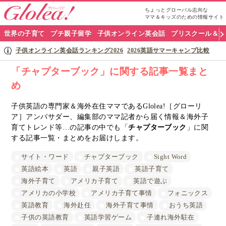
ちょっとグローバル志向な
ママ＆キッズのための情報サイト
グ
世界の子育て
プチ親子留学
子供オンライン英会話
プリスクール＆英
ロ
子供オンライン英会話ランキング2026
2026英語サマーキャンプ比較
ー
「チャプターブック」に関する記事一覧まと
め
リ
ア
子供英語の専門家＆海外在住ママであるGlolea!［グローリ
ア］アンバサダー、編集部のママ記者から届く情報＆海外子
ナ
育てトレンド等…の記事の中でも「
チャプターブック
」に関
する記事一覧・まとめをお届けします。
ビ
サイト・ワード
チャプターブック
Sight Word
英語絵本
英語
親子英語
英語子育て
海外子育て
アメリカ子育て
英語で遊ぶ
アメリカの小学校
アメリカ子育て事情
フォニックス
英語教育
海外赴任
海外子育て事情
おうち英語
子供の英語教育
英語学習ゲーム
子連れ海外駐在