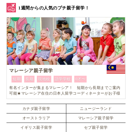
1週間からの人気のプチ親子留学！
マレーシア親子留学
短期
長期
現地校
語学学校
0才〜
有名インターが集まるマレーシア！ 短期から長期までご案内
可能★マレーシア在住の日本人留学コーディネーターがお子様
お一人おひとりに合ったワンランク上のマレーシア親子留学を
カスタマイズ
カナダ親子留学
ニュージーランド
オーストラリア
マレーシア親子留学
イギリス親子留学
セブ親子留学