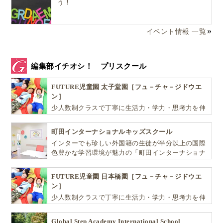
う！
イベント情報 一覧
編集部イチオシ！ プリスクール
FUTURE児童園 太子堂園［フュ－チャ－ジドウエ
ン］
少人数制クラスで丁寧に生活力・学力・思考力を伸
ばしお子様の可能性を広げます！
町田インターナショナルキッズスクール
インターでも珍しい外国籍の生徒が半分以上の国際
色豊かな学習環境が魅力の「町田インターナショナ
ルキッズスクール」。
FUTURE児童園 日本橋園［フュ－チャ－ジドウエ
ン］
少人数制クラスで丁寧に生活力・学力・思考力を伸
ばしお子様の可能性を広げます！
Global Step Academy International School