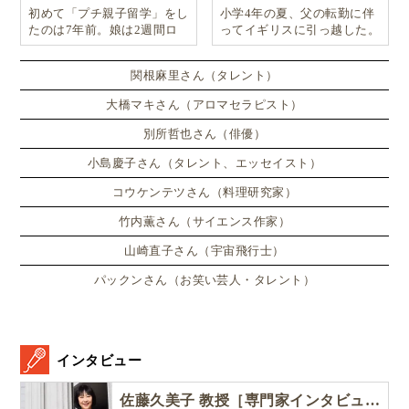
初めて「プチ親子留学」をし
小学4年の夏、父の転勤に伴
たのは7年前。娘は2週間ロ
ってイギリスに引っ越した。
ンドンのサマースクールに通
い、英語劇に挑戦したり、
関根麻里さん（タレント）
大橋マキさん（アロマセラピスト）
別所哲也さん（俳優）
小島慶子さん（タレント、エッセイスト）
コウケンテツさん（料理研究家）
竹内薫さん（サイエンス作家）
山崎直子さん（宇宙飛行士）
パックンさん（お笑い芸人・タレント）
インタビュー
佐藤久美子 教授［専門家インタビュー］