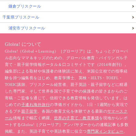
鎌倉プリスクール
千葉県プリスクール
浦安市プリスクール
Glolea! について
Glolea!（Global＋Learning）［グローリア］は、ちょっとグローバ
ル志向なママ＆キッズのための、グローバル教育・バイリンガル子
育て・親子留学情報ポータル＆口コミサイトです（2014年創刊）。
編集部による取材や保護者の体験談に加え、米国公立校での指導経
験を持つ編集長をはじめ、教育学博士、英検・IELTS・TOEFL・
TOEIC講師、プリスクール経営者、親子英語・親子留学などに精通
した専門家、そして世界各国で子育て中の保護者の皆さまからのご
寄稿・ご監修を通じて、信頼できる教育情報を発信しています。は
じめての
子連れ海外旅行
の準備ガイドから、1日・1週間から実現で
きるプチ
親子留学
、各国の教育文化を体験できる最新の
サマースク
ール
情報まで幅広く網羅。
世界の子育て・教育事情
を現地からレポ
ートするGlolea!［グローリア］アンバサダーからの連載記事も多数
掲載。また、英語子育てや英語教育に役立つ
専門家インタビュー
、