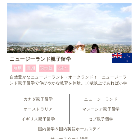
ニュージーランド親子留学
短期
長期
現地校
2才〜
自然豊かなニュージーランド・オークランド！ ニュージーラ
ンド親子留学で伸びやかな教育を体験。10歳以上であれば小学
生でも単身留学可能なスペシャルプラン！！
カナダ親子留学
ニュージーランド
オーストラリア
マレーシア親子留学
イギリス親子留学
セブ親子留学
国内留学＆国内英語ホームステイ
サマースクール特集