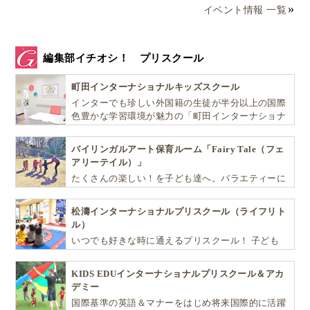
イベント情報 一覧
編集部イチオシ！ プリスクール
町田インターナショナルキッズスクール
インターでも珍しい外国籍の生徒が半分以上の国際
色豊かな学習環境が魅力の「町田インターナショナ
ルキッズスクール」。
バイリンガルアート保育ルーム「Fairy Tale（フェ
アリーテイル）」
たくさんの楽しい！を子ども達へ。バラエティーに
富んだプログラムとバイリンガル保育で子供達の
『生きる力』を育てます。
松濤インターナショナルプリスクール（ライフリト
ル）
いつでも好きな時に通えるプリスクール！ 子ども
達一人ひとりの個性を尊重し、想像力豊かな感性、
自ら進んで学ぶこと、考える力を育みます
KIDS EDUインターナショナルプリスクール＆アカ
デミー
国際基準の英語＆マナーをはじめ将来国際的に活躍