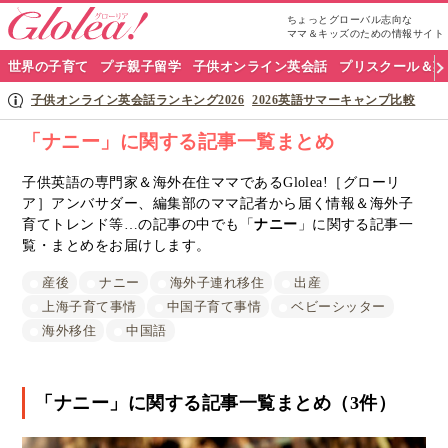
ちょっとグローバル志向な
ママ＆キッズのための情報サイト
グ
世界の子育て
プチ親子留学
子供オンライン英会話
プリスクール＆英
ロ
子供オンライン英会話ランキング2026
2026英語サマーキャンプ比較
ー
「ナニー」に関する記事一覧まとめ
リ
子供英語の専門家＆海外在住ママであるGlolea!［グローリ
ア］アンバサダー、編集部のママ記者から届く情報＆海外子
ア
育てトレンド等…の記事の中でも「
ナニー
」に関する記事一
ナ
覧・まとめをお届けします。
ビ
産後
ナニー
海外子連れ移住
出産
上海子育て事情
中国子育て事情
ベビーシッター
海外移住
中国語
「ナニー」に関する記事一覧まとめ（3件）