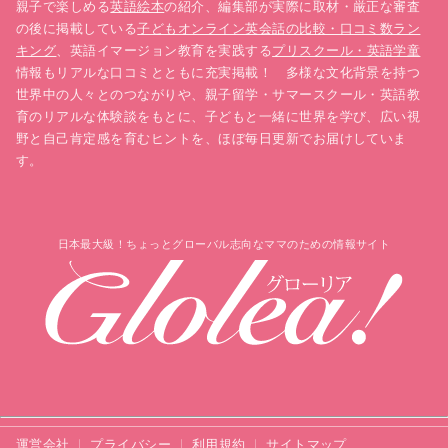
親子で楽しめる
英語絵本
の紹介、編集部が実際に取材・厳正な審査
の後に掲載している
子どもオンライン英会話の比較・口コミ数ラン
キング
、英語イマージョン教育を実践する
プリスクール・英語学童
情報もリアルな口コミとともに充実掲載！ 多様な文化背景を持つ
世界中の人々とのつながりや、親子留学・サマースクール・英語教
育のリアルな体験談をもとに、子どもと一緒に世界を学び、広い視
野と自己肯定感を育むヒントを、ほぼ毎日更新でお届けしていま
す。
日本最大級！ちょっとグローバル志向なママのための情報サイト
運営会社
プライバシー
利用規約
サイトマップ