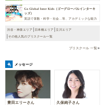
できるリーダーとしての多様な資質を育む「KIDS
EDU（キッズ・エデュ）」は幼児から小学生まで一
Go Global Inter Kids（ゴーグローバルインターキ
貫して学べる充実のカリキュラムが魅力です
ッズ）
英語で算数・科学・社会…等、アカデミックな能力
や探究心を飛躍的に伸ばし世界で活躍する子ども達
を育む少人数制のプリスクールです。
渋谷・神泉エリア
日本橋エリア
立川エリア
その他人気のプリスクール一覧
プリスクール 一覧
メッセージ
豊田エリーさん
久保純子さん