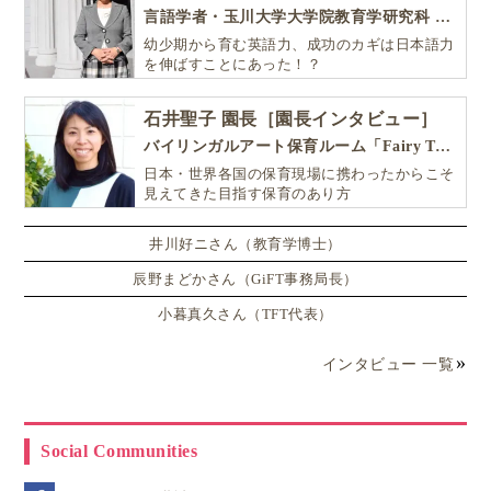
言語学者・玉川大学大学院教育学研究科 教授・NHK「えいごであそぼ」総合指導
幼少期から育む英語力、成功のカギは日本語力
を伸ばすことにあった！？
石井聖子 園長［園長インタビュー］
バイリンガルアート保育ルーム「Fairy Tale（フェアリーテイル）」
日本・世界各国の保育現場に携わったからこそ
見えてきた目指す保育のあり方
井川好ニさん（教育学博士）
辰野まどかさん（GiFT事務局長）
小暮真久さん（TFT代表）
インタビュー 一覧
Social Communities