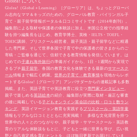
Glolea! について
Glolea!（Global＋Learning）［グローリア］は、ちょっとグローバ
ル志向なママ＆キッズのための、グローバル教育・バイリンガル子
育て・親子留学情報ポータル＆口コミサイトです（2014年創刊）。
編集部による取材や保護者の体験談に加え、米国公立校での指導経
験を持つ編集長をはじめ、教育学博士、英検・IELTS・TOEFL・
TOEIC講師、プリスクール経営者、親子英語・親子留学などに精通
した専門家、そして世界各国で子育て中の保護者の皆さまからのご
寄稿・ご監修を通じて、信頼できる教育情報を発信しています。は
じめての
子連れ海外旅行
の準備ガイドから、1日・1週間から実現で
きるプチ
親子留学
、各国の教育文化を体験できる最新の
サマースク
ール
情報まで幅広く網羅。
世界の子育て・教育事情
を現地からレポ
ートするGlolea!［グローリア］アンバサダーからの連載記事も多数
掲載。また、英語子育てや英語教育に役立つ
専門家インタビュー
、
親子で楽しめる
英語絵本
の紹介、編集部が実際に取材・厳正な審査
の後に掲載している
子どもオンライン英会話の比較・口コミ数ラン
キング
、英語イマージョン教育を実践する
プリスクール・英語学童
情報もリアルな口コミとともに充実掲載！ 多様な文化背景を持つ
世界中の人々とのつながりや、親子留学・サマースクール・英語教
育のリアルな体験談をもとに、子どもと一緒に世界を学び、広い視
野と自己肯定感を育むヒントを、ほぼ毎日更新でお届けしていま