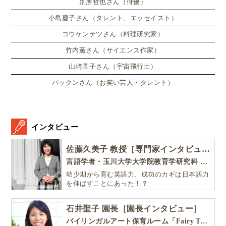
別所哲也さん（俳優）
小島慶子さん（タレント、エッセイスト）
コウケンテツさん（料理研究家）
竹内薫さん（サイエンス作家）
山崎直子さん（宇宙飛行士）
パックンさん（お笑い芸人・タレント）
インタビュー
佐藤久美子 教授［専門家インタビュー］
言語学者・玉川大学大学院教育学研究科 教授・NHK「えいごであそぼ」総合指導
幼少期から育む英語力、成功のカギは日本語力
を伸ばすことにあった！？
石井聖子 園長［園長インタビュー］
バイリンガルアート保育ルーム「Fairy Tale（フェアリーテイル）」