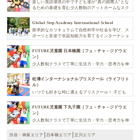
楽しい英語環境の中で子ども達が“真の国際人”とな
るための基礎を育む少人数制のアットホームなスク
ールです
Global Step Academy International School
探求的なカリキュラムで自然科学や社会を学び、ス
ポーツと音楽で非認知能力を育てるインターナショ
ナル・プリスクールです。
FUTURE児童園 日本橋園［フュ－チャ－ジドウエ
ン］
少人数制クラスで丁寧に生活力・学力・思考力を伸
ばしお子様の可能性を広げます！
松濤インターナショナルプリスクール（ライフリト
ル）
いつでも好きな時に通えるプリスクール！ 子ども
達一人ひとりの個性を尊重し、想像力豊かな感性、
自ら進んで学ぶこと、考える力を育みます
FUTURE児童園 下丸子園［フュ－チャ－ジドウエ
ン］
少人数制クラスで丁寧に生活力・学力・思考力を伸
ばしお子様の可能性を広げます！
渋谷・神泉エリア
日本橋エリア
立川エリア