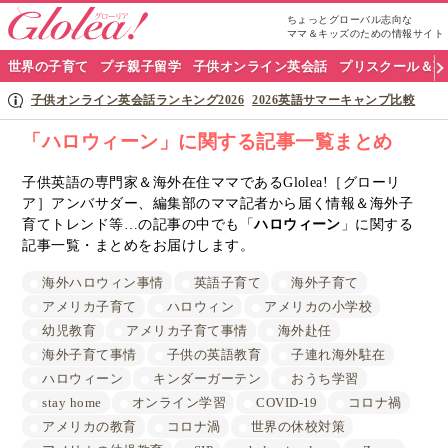
ちょっとグローバル志向な
ママ＆キッズのための情報サイト
グ
世界の子育て
プチ親子留学
子供オンライン英会話
プリスクール＆英
ロ
子供オンライン英会話ランキング2026
2026英語サマーキャンプ比較
ー
「ハロウィーン」に関する記事一覧まとめ
リ
子供英語の専門家＆海外在住ママであるGlolea!［グローリ
ア］アンバサダー、編集部のママ記者から届く情報＆海外子
ア
育てトレンド等…の記事の中でも「
ハロウィーン
」に関する
ナ
記事一覧・まとめをお届けします。
ビ
海外ハロウィン事情
英語子育て
海外子育て
アメリカ子育て
ハロウィン
アメリカの小学校
幼児教育
アメリカ子育て事情
海外赴任
海外子育て事情
子供の英語教育
子連れ海外駐在
ハロウィーン
キンダーガーテン
おうち学習
stay home
オンライン学習
COVID-19
コロナ禍
アメリカの教育
コロナ渦
世界の休校対策