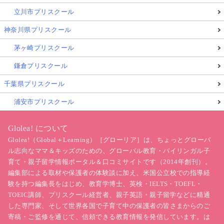
立川市プリスクール
神奈川県プリスクール
茅ヶ崎プリスクール
鎌倉プリスクール
千葉県プリスクール
浦安市プリスクール
Glolea! について
Glolea!（Global＋Learning）［グローリア］は、ちょっとグローバ
ル志向なママ＆キッズのための、グローバル教育・バイリンガル子
育て・親子留学情報ポータル＆口コミサイトです（2014年創刊）。
編集部による取材や保護者の体験談に加え、米国公立校での指導経
験を持つ編集長をはじめ、教育学博士、英検・IELTS・TOEFL・
TOEIC講師、プリスクール経営者、親子英語・親子留学などに精通
した専門家、そして世界各国で子育て中の保護者の皆さまからのご
寄稿・ご監修を通じて、信頼できる教育情報を発信しています。は