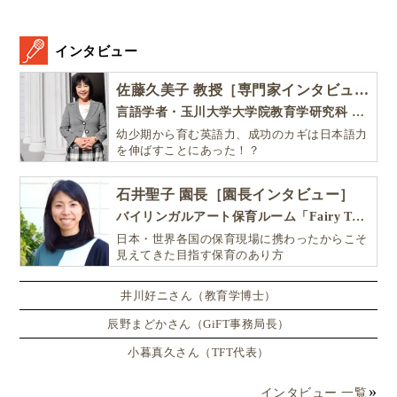
インタビュー
佐藤久美子 教授［専門家インタビュー］
言語学者・玉川大学大学院教育学研究科 教授・NHK「えいごであそぼ」総合指導
幼少期から育む英語力、成功のカギは日本語力
を伸ばすことにあった！？
石井聖子 園長［園長インタビュー］
バイリンガルアート保育ルーム「Fairy Tale（フェアリーテイル）」
日本・世界各国の保育現場に携わったからこそ
見えてきた目指す保育のあり方
井川好ニさん（教育学博士）
辰野まどかさん（GiFT事務局長）
小暮真久さん（TFT代表）
インタビュー 一覧