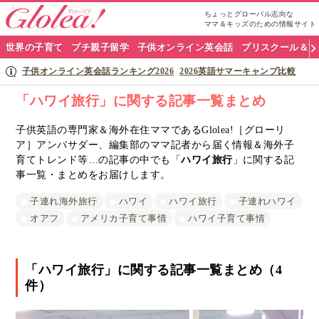
ちょっとグローバル志向な
ママ＆キッズのための情報サイト
グ
世界の子育て
プチ親子留学
子供オンライン英会話
プリスクール＆英
ロ
子供オンライン英会話ランキング2026
2026英語サマーキャンプ比較
ー
「ハワイ旅行」に関する記事一覧まとめ
リ
子供英語の専門家＆海外在住ママであるGlolea!［グローリ
ア］アンバサダー、編集部のママ記者から届く情報＆海外子
ア
育てトレンド等…の記事の中でも「
ハワイ旅行
」に関する記
ナ
事一覧・まとめをお届けします。
ビ
子連れ海外旅行
ハワイ
ハワイ旅行
子連れハワイ
オアフ
アメリカ子育て事情
ハワイ子育て事情
「ハワイ旅行」に関する記事一覧まとめ（4
件）