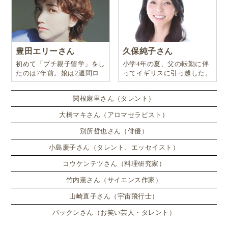
豊田エリーさん
久保純子さん
初めて「プチ親子留学」をし
小学4年の夏、父の転勤に伴
たのは7年前。娘は2週間ロ
ってイギリスに引っ越した。
ンドンのサマースクールに通
い、英語劇に挑戦したり、
関根麻里さん（タレント）
大橋マキさん（アロマセラピスト）
別所哲也さん（俳優）
小島慶子さん（タレント、エッセイスト）
コウケンテツさん（料理研究家）
竹内薫さん（サイエンス作家）
山崎直子さん（宇宙飛行士）
パックンさん（お笑い芸人・タレント）