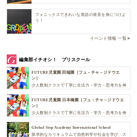
フォニックスできれいな英語の発音を身につけよ
う！
イベント情報 一覧
編集部イチオシ！ プリスクール
FUTURE児童園 田端園［フュ－チャ－ジドウエ
ン］
少人数制クラスで丁寧に生活力・学力・思考力を伸
ばしお子様の可能性を広げます！
FUTURE児童園 日本橋園［フュ－チャ－ジドウエ
ン］
少人数制クラスで丁寧に生活力・学力・思考力を伸
ばしお子様の可能性を広げます！
Global Step Academy International School
探求的なカリキュラムで自然科学や社会を学び、ス