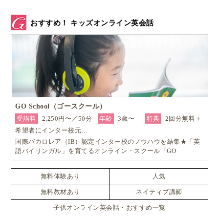
おすすめ！ キッズオンライン英会話
GO School（ゴースクール）
受講料
2,250円〜／50分
年齢
3歳〜
特典
2回分無料＋
希望者にインター校元…
国際バカロレア（IB）認定インター校のノウハウを結集★「英
語バイリンガル」を育てるオンライン・スクール「GO
School（ゴースクール）」
無料体験あり
人気
無料教材あり
ネイティブ講師
子供オンライン英会話・おすすめ一覧