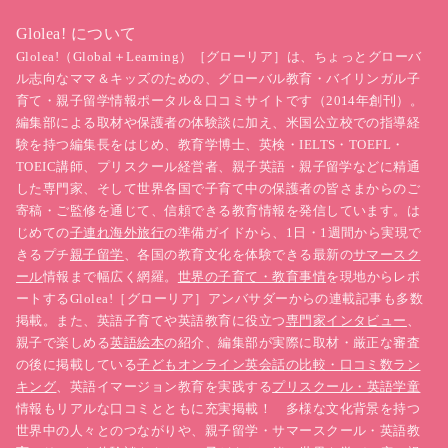
Glolea! について
Glolea!（Global＋Learning）［グローリア］は、ちょっとグローバ
ル志向なママ＆キッズのための、グローバル教育・バイリンガル子
育て・親子留学情報ポータル＆口コミサイトです（2014年創刊）。
編集部による取材や保護者の体験談に加え、米国公立校での指導経
験を持つ編集長をはじめ、教育学博士、英検・IELTS・TOEFL・
TOEIC講師、プリスクール経営者、親子英語・親子留学などに精通
した専門家、そして世界各国で子育て中の保護者の皆さまからのご
寄稿・ご監修を通じて、信頼できる教育情報を発信しています。は
じめての
子連れ海外旅行
の準備ガイドから、1日・1週間から実現で
きるプチ
親子留学
、各国の教育文化を体験できる最新の
サマースク
ール
情報まで幅広く網羅。
世界の子育て・教育事情
を現地からレポ
ートするGlolea!［グローリア］アンバサダーからの連載記事も多数
掲載。また、英語子育てや英語教育に役立つ
専門家インタビュー
、
親子で楽しめる
英語絵本
の紹介、編集部が実際に取材・厳正な審査
の後に掲載している
子どもオンライン英会話の比較・口コミ数ラン
キング
、英語イマージョン教育を実践する
プリスクール・英語学童
情報もリアルな口コミとともに充実掲載！ 多様な文化背景を持つ
世界中の人々とのつながりや、親子留学・サマースクール・英語教