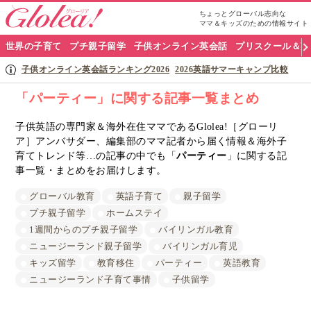
ちょっとグローバル志向な
ママ＆キッズのための情報サイト
グ
世界の子育て
プチ親子留学
子供オンライン英会話
プリスクール＆英
ロ
子供オンライン英会話ランキング2026
2026英語サマーキャンプ比較
ー
「パーティー」に関する記事一覧まとめ
リ
子供英語の専門家＆海外在住ママであるGlolea!［グローリ
ア］アンバサダー、編集部のママ記者から届く情報＆海外子
ア
育てトレンド等…の記事の中でも「
パーティー
」に関する記
ナ
事一覧・まとめをお届けします。
ビ
グローバル教育
英語子育て
親子留学
プチ親子留学
ホームステイ
1週間からのプチ親子留学
バイリンガル教育
ニュージーランド親子留学
バイリンガル育児
キッズ留学
教育移住
パーティー
英語教育
ニュージーランド子育て事情
子供留学