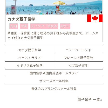
カナダ親子留学
短期
中期
デイケア・学校等
0才〜
幼稚園・保育園に通う幼児のお子様から高校生まで。ホームス
テイ付きカナダ親子留学
カナダ親子留学
ニュージーランド
オーストラリア
マレーシア親子留学
イギリス親子留学
セブ親子留学
国内留学＆国内英語ホームステイ
サマースクール特集
春休みスプリングスクール特集
親子留学 一覧