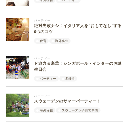
海外移住
パーティー
パーティー
絶対失敗ナシ！イタリア人を“おもてなし”する
6つのコツ
食育
海外移住
パーティー
ド迫力＆豪華！シンガポール・インターのお誕
生日会
パーティー
多様性
パーティー
スウェーデンのサマーパーティー！
海外移住
スウェーデン子育て事情