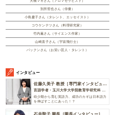
大橋マキさん（アロマセラピスト）
別所哲也さん（俳優）
小島慶子さん（タレント、エッセイスト）
コウケンテツさん（料理研究家）
竹内薫さん（サイエンス作家）
山崎直子さん（宇宙飛行士）
パックンさん（お笑い芸人・タレント）
インタビュー
佐藤久美子 教授［専門家インタビュー］
言語学者・玉川大学大学院教育学研究科 教授・NHK「えいごであそぼ」総合指導
幼少期から育む英語力、成功のカギは日本語力
を伸ばすことにあった！？
石井聖子 園長［園長インタビュー］