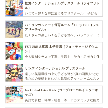
松濤インターナショナルプリスクール（ライフリト
ル）
いつでも好きな時に通えるプリスクール！ 子ども
達一人ひとりの個性を尊重し、想像力豊かな感性、
自ら進んで学ぶこと、考える力を育みます
バイリンガルアート保育ルーム「Fairy Tale（フェ
アリーテイル）」
たくさんの楽しい！を子ども達へ。バラエティーに
富んだプログラムとバイリンガル保育で子供達の
『生きる力』を育てます。
FUTURE児童園 太子堂園［フュ－チャ－ジドウエ
ン］
少人数制クラスで丁寧に生活力・学力・思考力を伸
ばしお子様の可能性を広げます！
サンズ インターナショナル プリスクール
楽しい英語環境の中で子ども達が“真の国際人”とな
るための基礎を育む少人数制のアットホームなスク
ールです
Go Global Inter Kids（ゴーグローバルインターキ
ッズ）
英語で算数・科学・社会…等、アカデミックな能力
や探究心を飛躍的に伸ばし世界で活躍する子ども達