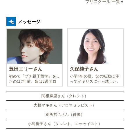
プリスクール 一覧
メッセージ
豊田エリーさん
久保純子さん
初めて「プチ親子留学」をし
小学4年の夏、父の転勤に伴
たのは7年前。娘は2週間ロ
ってイギリスに引っ越した。
ンドンのサマースクールに通
い、英語劇に挑戦したり、
関根麻里さん（タレント）
大橋マキさん（アロマセラピスト）
別所哲也さん（俳優）
小島慶子さん（タレント、エッセイスト）