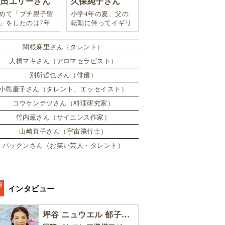
豊田エリーさん
久保純子さん
めて「プチ親子留
小学4年の夏、父の
」をしたのは7年
転勤に伴ってイギリ
。娘は2週間ロン
スに引っ越した。
ンのサマースクー
関根麻里さん（タレント）
に通い、英語劇に
戦したり、
大橋マキさん（アロマセラピスト）
別所哲也さん（俳優）
小島慶子さん（タレント、エッセイスト）
コウケンテツさん（料理研究家）
竹内薫さん（サイエンス作家）
山崎直子さん（宇宙飛行士）
パックンさん（お笑い芸人・タレント）
インタビュー
坪谷 ニュウエル 郁子さん［後編］