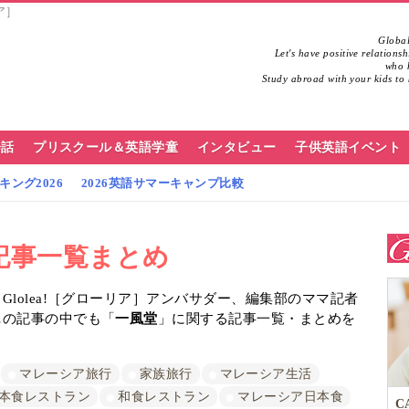
ア］
Global
Let's have positive relations
who h
Study abroad with your kids to 
会話
プリスクール＆英語学童
インタビュー
子供英語イベント
ング2026
2026英語サマーキャンプ比較
記事一覧まとめ
lolea!［グローリア］アンバサダー、編集部のママ記者
…の記事の中でも「
一風堂
」に関する記事一覧・まとめを
マレーシア旅行
家族旅行
マレーシア生活
本食レストラン
和食レストラン
マレーシア日本食
C