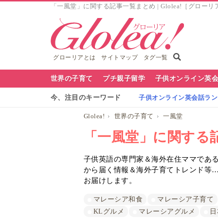
「一風堂」に関する記事一覧まとめ | Glolea!［グローリ
グローリアとは
サイトマップ
タグ一覧
グ
世界の子育て
プチ親子留学
子供オンライン英
ロ
今、注目のキーワード
子供オンライン英会話ランキ
ー
Glolea!
世界の子育て
一風堂
リ
「一風堂」に関する
ア
子供英語の専門家＆海外在住ママであるG
ナ
から届く情報＆海外子育てトレンド等
ビ
お届けします。
マレーシア和食
マレーシア子育て
KLグルメ
マレーシアグルメ
日