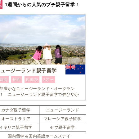
1週間からの人気のプチ親子留学！
ニュージーランド親子留学
短期
長期
現地校
2才〜
然豊かなニュージーランド・オークラン
！ ニュージーランド親子留学で伸びやか
教育を体験。10歳以上であれば小学生でも
身留学可能なスペシャルプラン！！
カナダ親子留学
ニュージーランド
オーストラリア
マレーシア親子留学
イギリス親子留学
セブ親子留学
国内留学＆国内英語ホームステイ