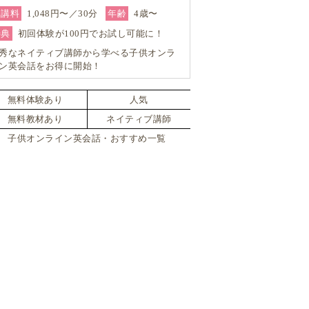
受講料
1,048円〜／30分
年齢
4歳〜
特典
初回体験が100円でお試し可能に！
秀なネイティブ講師から学べる子供オンラ
ン英会話をお得に開始！
無料体験あり
人気
無料教材あり
ネイティブ講師
子供オンライン英会話・おすすめ一覧