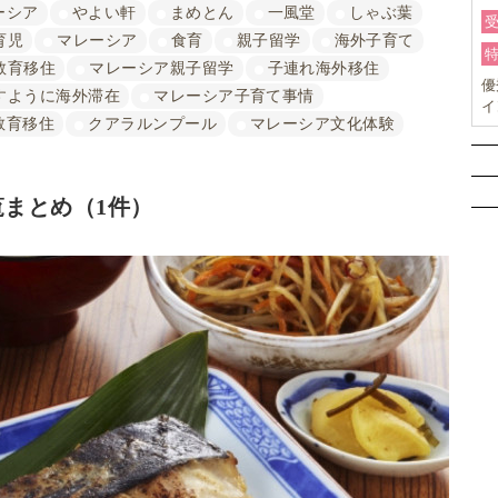
ーシア
やよい軒
まめとん
一風堂
しゃぶ葉
育児
マレーシア
食育
親子留学
海外子育て
教育移住
マレーシア親子留学
子連れ海外移住
優
すように海外滞在
マレーシア子育て事情
イ
教育移住
クアラルンプール
マレーシア文化体験
まとめ（1件）