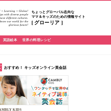
 + Learning = Glolea!
ちょっとグローバル志向な
hips with diverse people
ママ＆キッズのための情報サイト
ave different cultures.
know our world for the
グローリア
glorious future!
英語絵本
世界の料理レシピ
おすすめ！ キッズオンライン英会話
AMBLY KIDS