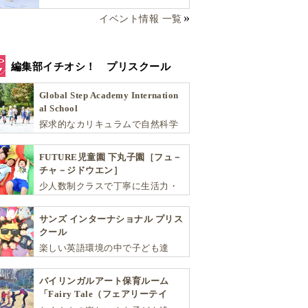
イベント情報 一覧
編集部イチオシ！ プリスクール
Global Step Academy Internation
al School
探求的なカリキュラムで自然科学
や社会を学び、スポーツと音楽で
非認知能力を育てるインターナシ
FUTURE児童園 下丸子園［フュ－
ョナル・プリスクールです。
チャ－ジドウエン］
少人数制クラスで丁寧に生活力・
学力・思考力を伸ばしお子様の可
能性を広げます！
サンズ インターナショナル プリス
クール
楽しい英語環境の中で子ども達
が“真の国際人”となるための基礎
を育む少人数制のアットホームな
バイリンガルアート保育ルーム
スクールです
「Fairy Tale（フェアリーテイ
ル）」