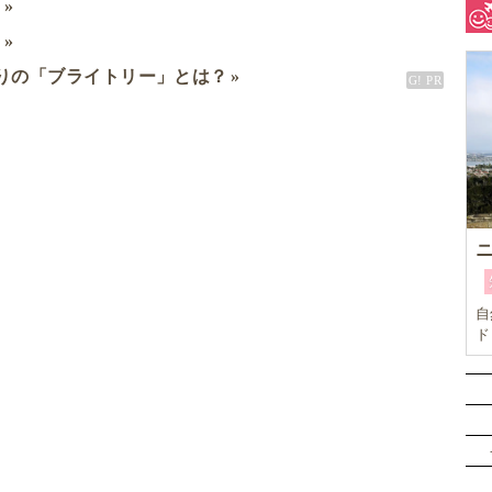
ミ
ド
りの「ブライトリー」とは？
自
ド
な
単