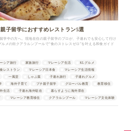
親子留学におすすめレストラン5選
留学中の方へ。現地在住の親子留学のプロが、子連れでも安心して行け
グルメの街クアラルンプールで“食のストレスゼロ”を叶える和食ガイド
ーシア旅行
家族旅行
マレーシア生活
KLグルメ
食レストラン
マレーシア日本食
マレーシア生活情報
一風堂
しゃぶ葉
子連れ旅行
子連れグルメ
学
海外子育て
プチ親子留学
グローバル教育
教育移住
外生活
子連れ海外駐在
暮らすように海外滞在
イ
マレーシア教育移住
クアラルンプール
マレーシア文化体験