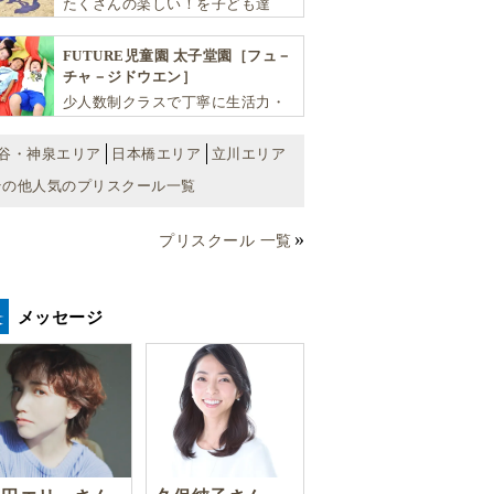
たくさんの楽しい！を子ども達
へ。バラエティーに富んだプログ
ラムとバイリンガル保育で子供達
FUTURE児童園 太子堂園［フュ－
の『生きる力』を育てます。
チャ－ジドウエン］
少人数制クラスで丁寧に生活力・
学力・思考力を伸ばしお子様の可
能性を広げます！
谷・神泉エリア
日本橋エリア
立川エリア
その他人気のプリスクール一覧
プリスクール 一覧
メッセージ