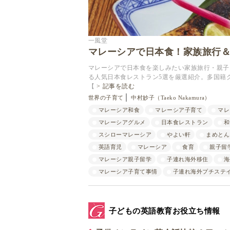
一風堂
マレーシアで日本食！家族旅行＆
マレーシアで日本食を楽しみたい家族旅行・親子
る人気日本食レストラン5選を厳選紹介。多国籍
【
記事を読む
世界の子育て
中村妙子（Taeko Nakamura）
マレーシア和食
マレーシア子育て
マレ
マレーシアグルメ
日本食レストラン
和
スシローマレーシア
やよい軒
まめとん
英語育児
マレーシア
食育
親子留
マレーシア親子留学
子連れ海外移住
海
マレーシア子育て事情
子連れ海外プチステ
子どもの英語教育お役立ち情報