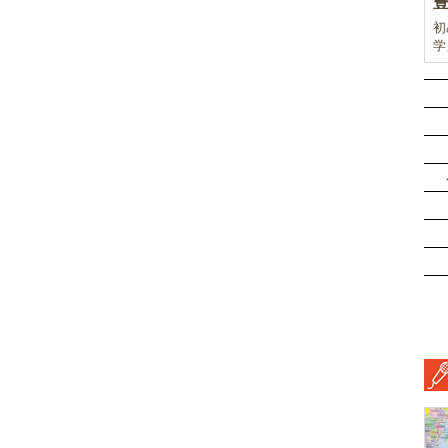
初
学
前
ド
ル
挑